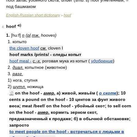
hoof запас убойного скота; under (smb.'s) hoof угнетенный; =
под башмаком
English-Russian short dictionary
hoof
>
hoof
4
1.
[hu:f]
n
(
pl
тж.
hooves)
1. копыто
the cloven hoof
см.
cloven I
hoof marks /prints/ - следы копыт
hoof meal -
с.-х.
роговая мука из копыт (
удобрение
)
2.
диал.
копытное (животное)
3.
разг.
1) нога, ступня
2)
шутл.
ножища
♢
on the hoof -
амер.
а) живой, живьём (
о скоте
); 10
cents a pound on the hoof - 10 центов за фунт живого
веса; meat /beef/ on the hoof - убойный скот; to sell corn
on the hoof -
амер.
кормить зерном скот,
предназначенный к продаже; б) в обычной обстановке;
запросто
to meet people on the hoof - встречаться с людьми в