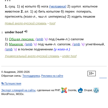
* * *
1.
сущ.
1) а) копыто б) нога
(человека)
2)
шутл.
копытное
животное
2.
гл.
1) а) бить копытом б)
перен.
попирать,
притеснять
(кого-л., чьи-л. интересы)
2) ходить пешком
Новый англо-русский словарь
hoof
>
under hoof
8
1)
Общая лексика:
(
smb
.'s)
под (чьим-л.) сапогом
2)
Макаров:
(
smb
.'s)
под чьим-л. сапогом,
(
smb
.'s)
угнетённый,
(
smb
.'s)
в полном подчинении
(у кого-л.)
Универсальный англо-русский словарь
under hoof
>
© Академик, 2000-2026
18+
Обратная связь:
Техподдержка
,
Реклама на сайте
👣 Путешествия
Экспорт словарей на сайты
, сделанные на PHP,
Joomla,
Drupal,
WordPress, MODx.