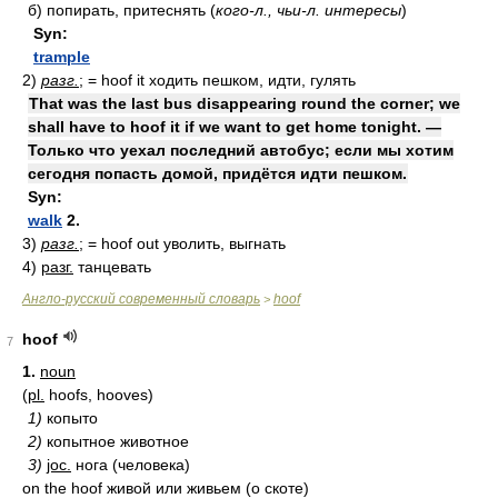
б)
попирать, притеснять
(
кого-л., чьи-л. интересы
)
Syn:
trample
2)
разг.
; = hoof it ходить пешком, идти, гулять
That was the last bus disappearing round the corner; we
shall have to hoof it if we want to get home tonight. —
Только что уехал последний автобус; если мы хотим
сегодня попасть домой, придётся идти пешком.
Syn:
walk
2.
3)
разг.
; = hoof out уволить, выгнать
4)
разг.
танцевать
Англо-русский современный словарь
hoof
>
hoof
7
1.
noun
(
pl.
hoofs, hooves)
1)
копыто
2)
копытное животное
3)
joc.
нога (человека)
on the hoof живой или живьем (о скоте)