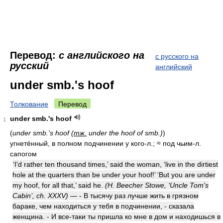
Перевод:
с английского на
с русского на
русский
английский
under smb.'s hoof
Толкование
Перевод
under smb.'s hoof
1
(
under smb.'s hoof (
тж.
under the hoof of smb.)
)
угнетённый, в полном подчинении у кого-л.; ≈ под чьим-л.
сапогом
‘I'd rather ten thousand times,’ said the woman, ‘live in the dirtiest
hole at the quarters than be under your hoof!’ ‘But you are under
my hoof, for all that,’ said he.
(H. Beecher Stowe, ‘Uncle Tom's
Cabin’, ch. XXXV)
— - В тысячу раз лучше жить в грязном
бараке, чем находиться у тебя в подчинении, - сказала
женщина. - И все-таки ты пришла ко мне в дом и находишься в