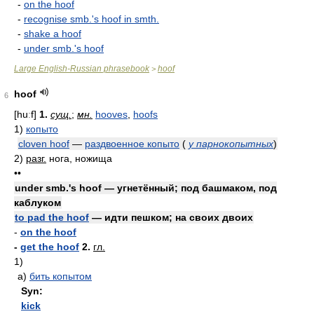
-
on the hoof
-
recognise smb.'s hoof in smth.
-
shake a hoof
-
under smb.'s hoof
Large English-Russian phrasebook
hoof
>
hoof
6
[huːf]
1.
сущ.
;
мн.
hooves
,
hoofs
1)
копыто
cloven hoof
—
раздвоенное копыто
(
у парнокопытных
)
2)
разг.
нога, ножища
••
under smb.'s hoof — угнетённый; под башмаком, под
каблуком
to pad the hoof
— идти пешком; на своих двоих
-
on the hoof
-
get the hoof
2.
гл.
1)
а)
бить копытом
Syn:
kick