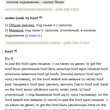
полном подчинении, - сказал Легри.
Large English-Russian phrasebook
under smb.'s hoof
>
under (smb.'s) hoof
2
1)
Общая лексика:
под (чьим-л.) сапогом
2)
Макаров:
под чьим-л. сапогом, угнетённый, в полном
подчинении
(у кого-л.)
Универсальный англо-русский словарь
under (smb.'s) hoof
>
hoof
3
[hu:f]
to pad the hoof идти пешком; = на своих на двоих; to get the
hoof быть уволенным hoof бить копытом hoof идти пешком hoof
копытное животное hoof (pl hoofs, hooves) копыто hoof шутл.
нога (человека); on the hoof живой или живьем (о скоте) hoof
разг. танцевать hoof разг. уволить, выгнать (часто hoof out) meat
on the hoof запас убойного скота; under (smb.'s) hoof
угнетенный; = под башмаком hoof шутл. нога (человека); on the
hoof живой или живьем (о скоте) to pad the hoof идти пешком; =
на своих на двоих; to get the hoof быть уволенным meat on the