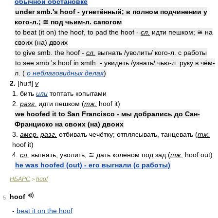
обычной обстановке
under smb.'s hoof - угнетённый; в полном подчинении у
кого-л.; ≅ под чьим-л. сапогом
to beat (it on) the hoof, to pad the hoof -
сл.
идти пешком; ≅ на
своих (на) двоих
to give smb. the hoof -
сл.
выгнать /уволить/ кого-л. с работы
to see smb.'s hoof in smth. - увидеть /узнать/ чью-л. руку в чём-
л. (
о неблаговидных делах
)
2.
[hu:f]
v
1. бить
или
топтать копытами
2.
разг.
идти пешком (
тж.
hoof it)
we hoofed it to San Francisco - мы добрались до Сан-
Франциско на своих (на) двоих
3.
амер.
разг.
отбивать чечётку; отплясывать, танцевать (
тж.
hoof it)
4.
сл.
выгнать, уволить; ≅ дать коленом под зад (
тж.
hoof out)
he was hoofed (out) - его выгнали (с работы)
НБАРС
hoof
>
hoof
5
-
beat it on the hoof