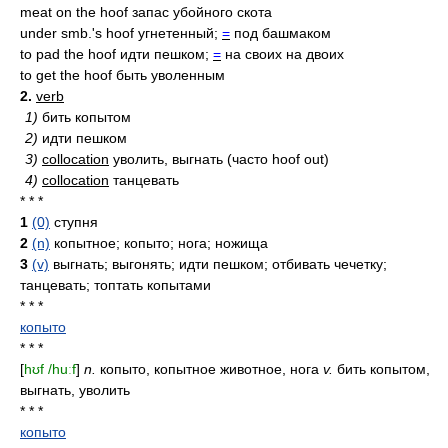
meat on the hoof запас убойного скота
under smb.'s hoof угнетенный;
=
под башмаком
to pad the hoof идти пешком;
=
на своих на двоих
to get the hoof быть уволенным
2.
verb
1)
бить копытом
2)
идти пешком
3)
collocation
уволить, выгнать (часто hoof out)
4)
collocation
танцевать
* * *
1
(0)
ступня
2
(n)
копытное; копыто; нога; ножища
3
(v)
выгнать; выгонять; идти пешком; отбивать чечетку;
танцевать; топтать копытами
* * *
копыто
* * *
[
hʊf /huːf
]
n.
копыто, копытное животное, нога
v.
бить копытом,
выгнать, уволить
* * *
копыто