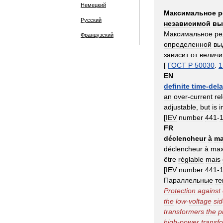
Немецкий
Максимальное
р
Русский
независимой
вы
Максимальное
ре
Французский
определенной
вы
зависит
от
велич
[
ГОСТ
Р
50030
.
1
EN
definite
time
-
del
an
over
-
current
re
adjustable
,
but
is
i
[
IEV
number
441
-
FR
déclencheur
à
m
déclencheur
à
ma
être
réglable
mais
[
IEV
number
441
-
Параллельные
те
Protection
against
the
low
-
voltage
si
transformers
the
p
high
-
power
transf