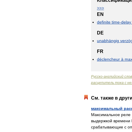
Классификаци
>>>
EN
definite
time
-
delay
DE
unabhängig
verzög
FR
déclencheur
à
ma
Русско
-
английский
сло
расцепитель
тока
с
не
См
.
также
в
друг
максимальный
рас
Максимальное
реле
выдержкой
времени
срабатывающие
с
о