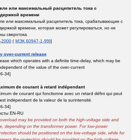
еле
или
максимальный
расцепитель
тока
с
держкой
времени
ле
или
максимальный
расцепитель
тока
,
срабатывающие
с
держкой
времени
,
которая
может
регулироваться
,
но
не
ины
сверхтока
.
-
2000
(
МЭК
60947
-
1
-
99
)]
ay
over
-
current
release
lease
which
operates
with
a
definite
time
-
delay
,
which
may
be
ndependent
of
the
value
of
the
over
-
current
16
-
34
]
aximum
de
courant
à
retard
indépendant
ximum
de
courant
qui
fonctionne
avec
un
retard
défini
qui
peut
est
indépendant
de
la
valeur
de
la
surintensité
.
16
-
34
]
ксты
EN
-
RU
overload
may
be
provided
on
both
the
high
-
voltage
side
and
de
,
depending
on
the
transformer
power
.
For
low
-
power
rotection
should
be
positioned
on
the
low
-
voltage
side
,
while
for
ormers
the
protection
should
be
provided
on
the
high
-
voltage