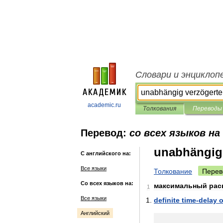
Словари и энциклоп
academic.ru
Толкования
Переводы
Перевод:
со всех языков на
unabhängig 
С английского на:
Все языки
Толкование
Перев
Со всех языков на:
максимальный
рас
1
Все языки
definite
time
-
delay
o
Английский