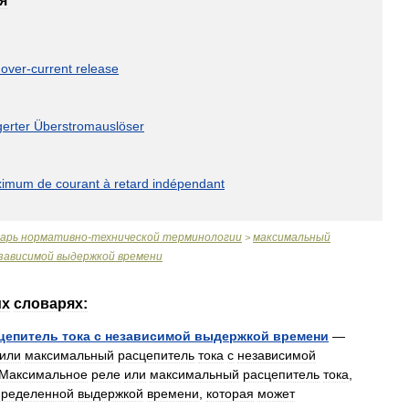
я
over
-
current
release
erter
Überstromauslöser
ximum
de
courant
à
retard
indépendant
варь
нормативно
-
технической
терминологии
максимальный
>
зависимой
выдержкой
времени
их
словарях:
цепитель
тока
с
независимой
выдержкой
времени
—
или
максимальный
расцепитель
тока
с
независимой
Максимальное
реле
или
максимальный
расцепитель
тока
,
пределенной
выдержкой
времени
,
которая
может