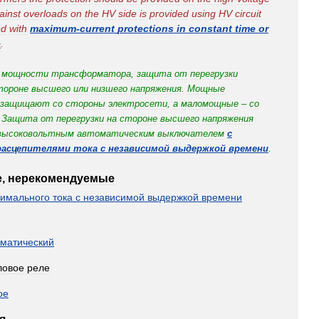
ainst
overloads
on
the
HV
side
is
provided
using
HV
circuit
ed
with
maximum
-
current
protections
in
constant
time
or
e
.
мощности
трансформатора
,
защита
от
перегрузки
тороне
высшего
или
низшего
напряжения
.
Мощные
защищают
со
стороны
электросети
,
а
маломощные
–
со
Защита
от
перегрузки
на
стороне
высшего
напряжения
высоковольтным
автоматическим
выключателем
с
расцепителями
тока
с
независимой
выдержкой
времени
.
е
,
нерекомендуемые
симального
тока
с
независимой
выдержкой
времени
оматический
ловое
реле
ое