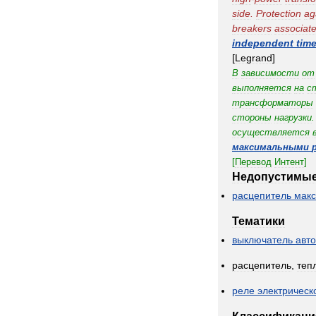
side
.
Protection
ag
breakers
associat
independent
tim
[
Legrand
]
В
зависимости
от
выполняется
на
с
трансформаторы
стороны
нагрузки
.
осуществляется
максимальными
[
Перевод
Интент
]
Недопустимы
расцепитель
мак
Тематики
выключатель
авт
расцепитель
,
теп
реле
электрическ