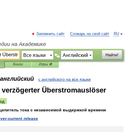
Запомнить сайт
Словарь на свой сайт
RU
едии на Академике
Найти!
Книги
Игры ⚽
 английский
с английского на все языки
verzögerter Überstromauslöser
од
цепитель
тока
с
независимой
выдержкой
времени
ver
-
current
release