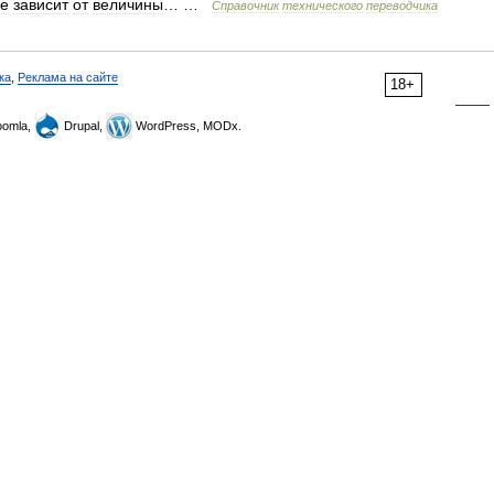
е
зависит
от
величины
… …
Справочник
технического
переводчика
ка
,
Реклама на сайте
18+
omla,
Drupal,
WordPress, MODx.