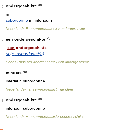
ondergeschikte
6
m
subordonné
m
, inférieur
m
Nederlands-Frans woordenboek
ondergeschikte
>
een ondergeschikte
7
een
ondergeschikte
un(e) subordonné(e)
Deens-Russisch woordenboek
een ondergeschikte
>
mindere
8
inférieur, subordonné
Nederlands-Franse woordenlijst
mindere
>
ondergeschikte
9
inférieur, subordonné
Nederlands-Franse woordenlijst
ondergeschikte
>