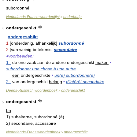
subordonné,
Nederlands-Franse woordenlijst
onderhorig
>
ondergeschikt
4
ondergeschikt
1
[onderdanig, afhankelijk]
subordonné
2
[van weinig betekenis]
secondaire
♦
voorbeelden:
1
de ene zaak aan de andere ondergeschikt
maken
•
subordonner une chose à une autre
een
ondergeschikte
•
un(e) subordonné(e)
2
van ondergeschikt
belang
•
d'intérêt secondaire
Deens-Russisch woordenboek
ondergeschikt
>
ondergeschikt
5
bn
1)
subalterne, subordonné (à)
2)
secondaire, accessoire
Nederlands-Frans woordenboek
ondergeschikt
>