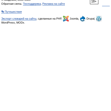
18+
Обратная связь:
Техподдержка
,
Реклама на сайте
👣 Путешествия
Экспорт словарей на сайты
, сделанные на PHP,
Joomla,
Drupal,
WordPress, MODx.