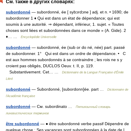
См. также в других словарях:
subordonné
— subordonné, ée [ sybɔrdɔne ] adj. et n. • 1690; de
subordonner 1 ♦ Qui est dans un état de dépendance; qui est
soumis à une autorité. ⇒ dépendant, inférieur, 1. sujet. « Toutes
choses sont liées et subordonnées dans ce monde » (A. Gide). 2
♦… …
Encyclopédie Universelle
subordonné
— subordonné, ée (sub or do né, née) part. passé
de subordonner. 1° Qui est dans un ordre de dépendance. • C
est aux hommes subordonnés à se contraindre ; les rois ne s y
croient pas obligés, DUCLOS Oeuv. t. II, p. 119.
Substantivement. Cet… …
Dictionnaire de la Langue Française d'Émile
Littré
subordonné
— Subordonné, [subordonn]ée. part …
Dictionnaire de
l'Académie française
subordonné
— См. subordinato …
Пятиязычный словарь
лингвистических терминов
être subordonné
— ● être subordonné verbe passif Dépendre de
quelque chose : Ses vacances sont subordonnées à la date de l