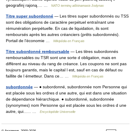
geografinį rajoną.… …
NATO terminų aiškinamasis žodynas
Titre super subordonné
— Les titres super subordonnés ou TSS
sont des obligations de caractère perpétuel entraînant une
rémunération perpétuelle. En cas de liquidation, ils sont
remboursés après les autres créanciers (prêts subordonnés).
Portail de l’économie …
Wikipédia en Français
Titre subordonné remboursable
— Les titres subordonnés
remboursables ou TSR sont une sorte d obligation, mais en
diffèrent au niveau du rang de créance. Les coupons ne sont pas
toujours garantis, mais le capital l est, sauf en cas de défaut ou
faillite de l émetteur. Dans ce… …
Wikipédia en Français
subordonnée
— ● subordonné, subordonnée nom Personne qui
est placée sous les ordres d une autre, qui est dans une situation
de dépendance hiérarchique. ● subordonné, subordonnée
(synonymes) nom Personne qui est placée sous les ordres d une
autre, qui...… …
Encyclopédie Universelle
© Академик, 2000-2026