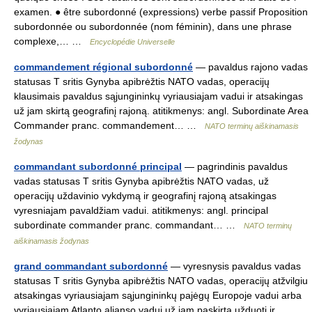
examen. ● être subordonné (expressions) verbe passif Proposition
subordonnée ou subordonnée (nom féminin), dans une phrase
complexe,… …
Encyclopédie Universelle
commandement régional subordonné
— pavaldus rajono vadas
statusas T sritis Gynyba apibrėžtis NATO vadas, operacijų
klausimais pavaldus sąjungininkų vyriausiajam vadui ir atsakingas
už jam skirtą geografinį rajoną. atitikmenys: angl. Subordinate Area
Commander pranc. commandement… …
NATO terminų aiškinamasis
žodynas
commandant subordonné principal
— pagrindinis pavaldus
vadas statusas T sritis Gynyba apibrėžtis NATO vadas, už
operacijų uždavinio vykdymą ir geografinį rajoną atsakingas
vyresniajam pavaldžiam vadui. atitikmenys: angl. principal
subordinate commander pranc. commandant… …
NATO terminų
aiškinamasis žodynas
grand commandant subordonné
— vyresnysis pavaldus vadas
statusas T sritis Gynyba apibrėžtis NATO vadas, operacijų atžvilgiu
atsakingas vyriausiajam sąjungininkų pajėgų Europoje vadui arba
vyriausiajam Atlanto aljanso vadui už jam paskirtą užduotį ir