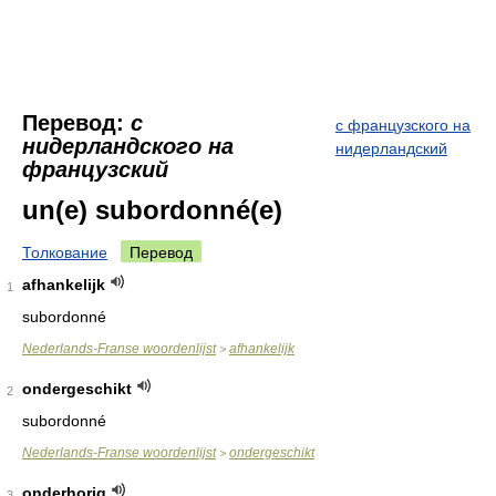
Перевод:
с
с французского на
нидерландского на
нидерландский
французский
un(e) subordonné(e)
Толкование
Перевод
afhankelijk
1
subordonné
Nederlands-Franse woordenlijst
afhankelijk
>
ondergeschikt
2
subordonné
Nederlands-Franse woordenlijst
ondergeschikt
>
onderhorig
3