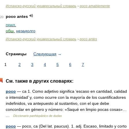
Испанско-русский универсальный словарь
poco amablemente
>
poco antes
20
прил.
общ.
незадолго
Испанско-русский универсальный словарь
poco antes
>
Страницы
Следующая
→
1
2
3
4
5
6
7
См. также в других словарях:
poco
— ca 1. Como adjetivo significa ‘escaso en cantidad, calidad
o intensidad’ y, como ocurre con la mayoría de los cuantificadores
indefinidos, va antepuesto al sustantivo, con el que debe
concordar en género y número: «Saqué en limpio pocas cosas»…
…
Diccionario panhispánico de dudas
poco
— poco, ca (Del lat. paucus). 1. adj. Escaso, limitado y corto