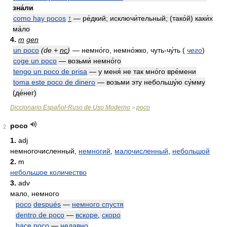
зна́ли
como hay pocos
↑
— ре́дкий; исключи́тельный; (тако́й) каки́х
ма́ло
4.
m
gen
un poco
(de +
nc
)
— немно́го, немно́жко, чуть-чу́ть
(
чего
)
coge un poco
— возьми́ немно́го
tengo un poco de prisa
— у меня́ не так мно́го вре́мени
toma este poco de dinero
— возьми эту небольшу́ю су́мму
(де́нег)
Diccionario Español-Ruso de Uso Moderno
poco
>
poco
2
1.
adj
немногочисленный,
немногий
,
малочисленный
,
небольшой
2.
m
небольшое количество
3.
adv
мало, немного
poco
después
—
немного спустя
dentro de poco
—
вскоре
,
скоро
hace poco
—
недавно