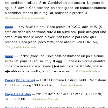
en cantidad o calidad. 2. m. Cantidad corta o escasa. Un poco de
agua. 3. adv. c. Con escasez, en corto grado, en reducido número
o cantidad, menos de lo regular, ordinario o preciso. 4 …
Diccionario de la lengua española
poco
— adv. MUS Un peu. Poco presto. ⇒POCO, adv. MUS. [S
emploie dans les partitions suivi d un autre adv. pour désigner une
atténuation dans le mode d exécution indiqué par l adv. qu il
précède] Poco piano; poco forte; poco allegro. Voir DUREAU,… …
Encyclopédie Universelle
poco
— / pɔko/ (tronc. po , solo nella costruzione un po e alcune
altre) [lat. paucus ] (pl. m. chi ). ■ agg. 1. [che è in piccole quantità,
in piccola misura: c è p. lavoro ] ▶◀ insufficiente, limitato, scarso.
◀▶ abbondante, molto, tanto. ↑ eccessivo …
Enciclopedia Italiana
Poco (Möbelhaus)
— POCO Domäne Holding GmbH Rechtsform
GmbH Gründung 1989 Sitz Deu …
Deutsch Wikipedia
Poço Das Antas
— 29° 27′ 02″ S 51° 40′ 11″ W / 29.45065278,
51.66982500 …
Wikipédia en Français