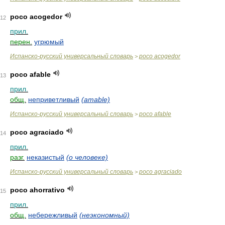
poco acogedor
12
прил.
перен.
угрюмый
Испанско-русский универсальный словарь
poco acogedor
>
poco afable
13
прил.
общ.
неприветливый
(amable)
Испанско-русский универсальный словарь
poco afable
>
poco agraciado
14
прил.
разг.
неказистый
(о человеке)
Испанско-русский универсальный словарь
poco agraciado
>
poco ahorrativo
15
прил.
общ.
небережливый
(неэкономный)