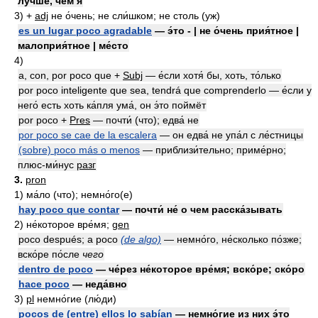
лу́чше, чем я
3)
+
adj
не о́чень; не сли́шком; не столь (уж)
es un lugar poco agradable
— э́то - | не о́чень прия́тное |
малоприя́тное | ме́сто
4)
a, con, por poco que +
Subj
— е́сли хотя́ бы, хоть, то́лько
por poco inteligente que sea, tendrá que comprenderlo — е́сли у
него́ есть хоть ка́пля ума́, он э́то поймёт
por poco +
Pres
— почти́ (что); едва́ не
por poco se cae de la escalera
— он едва́ не упа́л с ле́стницы
(sobre) poco más o menos
— приблизи́тельно; приме́рно;
плюс-ми́нус
разг
3.
pron
1)
ма́ло (что); немно́го(е)
hay poco que contar
— почти́ не́ о чем расска́зывать
2)
не́которое вре́мя;
gen
poco después; a poco
(de algo)
— немно́го, не́сколько по́зже;
вско́ре по́сле
чего
dentro de poco
— че́рез не́которое вре́мя; вско́ре; ско́ро
hace poco
— неда́вно
3)
pl
немно́гие (лю́ди)
pocos de (entre) ellos lo sabían
— немно́гие из них э́то