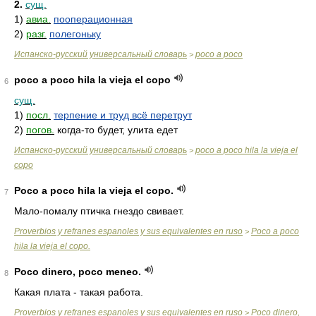
2.
сущ.
1)
авиа.
пооперационная
2)
разг.
полегоньку
Испанско-русский универсальный словарь
poco a poco
>
poco a poco hila la vieja el copo
6
сущ.
1)
посл.
терпение и труд всё перетрут
2)
погов.
когда-то будет, улита едет
Испанско-русский универсальный словарь
poco a poco hila la vieja el
>
copo
Poco a poco hila la vieja el copo.
7
Мало-помалу птичка гнездо свивает.
Proverbios y refranes espanoles y sus equivalentes en ruso
Poco a poco
>
hila la vieja el copo.
Poco dinero, poco meneo.
8
Какая плата - такая работа.
Proverbios y refranes espanoles y sus equivalentes en ruso
Poco dinero,
>