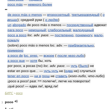
poco más
—
немного более
••
de poco más o menos
—
второсортный
,
третьеразрядный
(
о
вещах
)
; средней руки
(
о людях
)
un
abogado
de poco más o menos —
посредственный
адвокат
para poco
—
немощный
;
слабосильный
;
малодушный
poco a poco
loc. adv. разг.
—
постепенно
,
понемногу
,
мало-
помалу
(sobre) poco más o menos loc. adv. —
приблизительно
,
примерно
a poco de
loc. prep.
—
вскоре
(
после чего-либо
)
a poco que
—
хотя
бы, хоть
por poco, a pocas (no)
loc. adv. разг.
—
чуть
(
было
) не
estar en poco que... —
чуть-чуть
не (
едва
не) случиться
tener en poco
—
ни в
грош
не
ставить
(
кого-либо, что-либо
)
¡poco a poco! разг. ≈≈ полегче!, легче на поворотах!
¡qué poco! — едва ли!, вряд ли!
БИРС
poco
>
poco
3