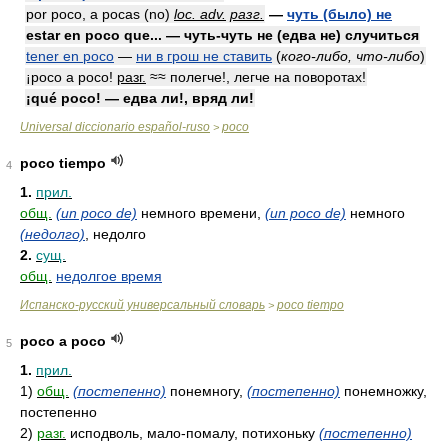
por poco, a pocas (no)
loc. adv.
разг.
—
чуть (было) не
estar en poco que... — чуть-чуть не (едва не) случиться
tener en poco
—
ни в грош не ставить
(
кого-либо, что-либо
)
¡poco a poco!
разг.
≈≈ полегче!, легче на поворотах!
¡qué poco! — едва ли!, вряд ли!
Universal diccionario español-ruso
poco
>
poco tiempo
4
1.
прил.
общ.
(un poco de)
немного времени,
(un poco de)
немного
(недолго)
, недолго
2.
сущ.
общ.
недолгое время
Испанско-русский универсальный словарь
poco tiempo
>
poco a poco
5
1.
прил.
1)
общ.
(постепенно)
понемногу,
(постепенно)
понемножку,
постепенно
2)
разг.
исподволь, мало-помалу, потихоньку
(постепенно)