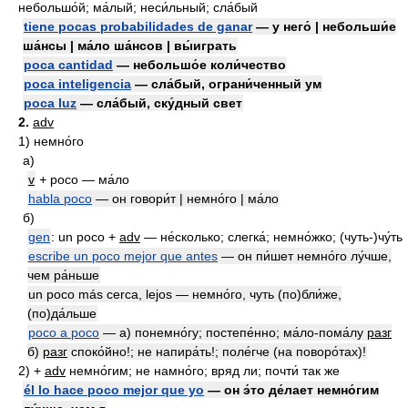
небольшо́й; ма́лый; неси́льный; сла́бый
tiene pocas probabilidades de ganar
— у него́ | небольши́е
ша́нсы | ма́ло ша́нсов | вы́играть
poca cantidad
— небольшо́е коли́чество
poca inteligencia
— сла́бый, ограни́ченный ум
poca luz
— сла́бый, ску́дный свет
2.
adv
1)
немно́го
а)
v
+
poco — ма́ло
habla poco
— он говори́т | немно́го | ма́ло
б)
gen
: un poco +
adv
— не́сколько; слегка́; немно́жко; (чуть-)чу́ть
escribe un poco mejor que antes
— он пи́шет немно́го лу́чше,
чем ра́ньше
un poco más cerca, lejos — немно́го, чуть (по)бли́же,
(по)да́льше
poco a poco
— а) понемно́гу; постепе́нно; ма́ло-пома́лу
разг
б)
разг
споко́йно!; не напира́ть!; поле́гче (на поворо́тах)!
2)
+
adv
немно́гим; не намно́го; вряд ли; почти́ так же
él lo hace poco mejor que yo
— он э́то де́лает немно́гим