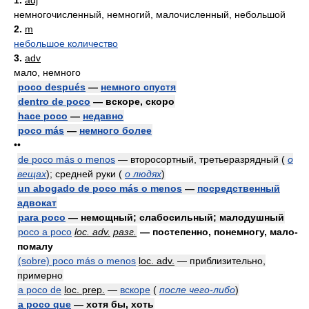
1.
adj
немногочисленный, немногий, малочисленный, небольшой
2.
m
небольшое количество
3.
adv
мало, немного
poco después
—
немного спустя
dentro de poco
— вскоре, скоро
hace poco
—
недавно
poco más
—
немного более
••
de poco más o menos
— второсортный, третьеразрядный
(
о
вещах
)
; средней руки
(
о людях
)
un abogado de poco más o menos
—
посредственный
адвокат
para poco
— немощный; слабосильный; малодушный
poco a poco
loc. adv.
разг.
— постепенно, понемногу, мало-
помалу
(sobre) poco más o menos
loc. adv.
— приблизительно,
примерно
a poco de
loc. prep.
—
вскоре
(
после чего-либо
)
a poco que
— хотя бы, хоть