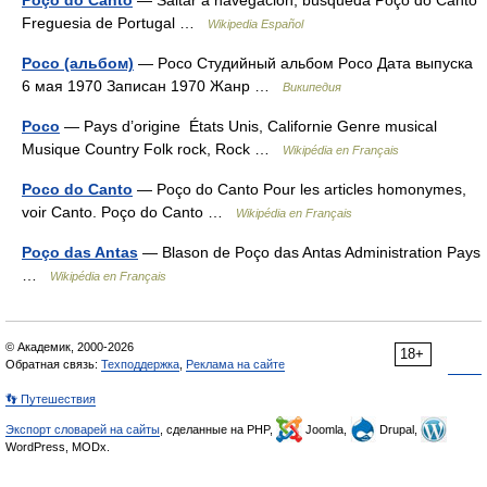
Poço do Canto
— Saltar a navegación, búsqueda Poço do Canto
Freguesia de Portugal …
Wikipedia Español
Poco (альбом)
— Poco Студийный альбом Poco Дата выпуска
6 мая 1970 Записан 1970 Жанр …
Википедия
Poco
— Pays d’origine États Unis, Californie Genre musical
Musique Country Folk rock, Rock …
Wikipédia en Français
Poco do Canto
— Poço do Canto Pour les articles homonymes,
voir Canto. Poço do Canto …
Wikipédia en Français
Poço das Antas
— Blason de Poço das Antas Administration Pays
…
Wikipédia en Français
© Академик, 2000-2026
18+
Обратная связь:
Техподдержка
,
Реклама на сайте
👣 Путешествия
Экспорт словарей на сайты
, сделанные на PHP,
Joomla,
Drupal,
WordPress, MODx.