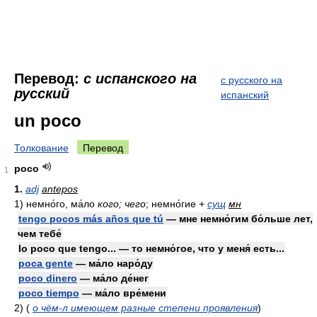
Перевод:
с испанского на
с русского на
русский
испанский
un poco
Толкование
Перевод
poco
1
1.
adj
antepos
1)
немно́го, ма́ло
кого; чего
; немно́гие
+
сущ
мн
tengo pocos más años que tú
— мне немно́гим бо́льше лет,
чем тебе́
lo poco que tengo... — то немно́гое, что у меня́ есть...
poca gente
— ма́ло наро́ду
poco dinero
— ма́ло де́нег
poco tiempo
— ма́ло вре́мени
2)
(
о чём-л имеющем разные степени проявления
)