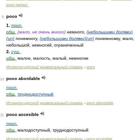
poco meneo.
poco
9
1.
прил.
общ.
(мало, не очень много)
немного,
(небольшими долями)
(un)
понемногу,
(небольшими долями)(un)
понемножку, мало,
небольшой, немногий, ограниченный
2.
сущ.
общ.
малое, малость, малый, немногие
Испанско-русский универсальный словарь
poco
>
poco abordable
10
прил.
общ.
труднодоступный
Испанско-русский универсальный словарь
poco abordable
>
poco accesible
11
прил.
общ.
малодоступный, труднодоступный
Испанско-русский универсальный словарь
poco accesible
>