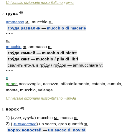
Universale dizionario russo-italiano
куча
>
груда
2
ammasso
м.
, mucchio
м.
груда развалин
—
mucchio di macerie
* * *
ж.
mucchio
m
, ammasso
m
гру́да камней — mucchio di pietre
гру́да книг — mucchio / pila di libri
свалить что-л. в гру́ду / гру́дой — ammucchiare
vt
* * *
n
gener.
accozzaglia, accozzo, affastellamento, catasta, cumulo,
monte, mucchio, valanga
Universale dizionario russo-italiano
груда
>
ворох
3
1)
(
куча, груда
)
mucchio
м.
, massa
ж.
2)
(
множество
)
un sacco, gran quantità
ж.
ворох новостей
—
un sacco di novità