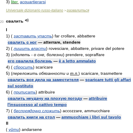
3)
liter.
acquartierarsi
Universale dizionario russo-italiano
развалиться
>
свалить
20
I
1)
(
заставить упасть
)
far crollare, abbattere
свалить с ног
— atterrare, stendere
2)
(
лишить власти
)
rovesciare, abbattere, privare del potere
3)
(
одолеть - о сне, болезни
)
prendere, sopraffare
его свалила болезнь
—
è a letto ammalato
4)
(
сбросить
)
scaricare
5)
(
переложить обязанности и
т.п.
)
scaricare, trasmettere
свалить все дела на заместителя
—
scaricare tutti gli affari
sul sostituto
6)
(
приписать
)
attribuire
свалить неудачу на плохую погоду
—
attribuire
l'insuccesso al cattivo tempo
7)
(
беспорядочно сложить
)
accozzare, ammucchiare
свалить книги на стол
—
ammucchiare i libri sul tavolo
II
(
уйти
)
andarsene