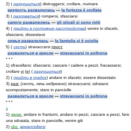
2)
(
разрушиться
)
distruggersi, crollare, rovinare
крепость развалилась
—
la fortezza è crollata
3)
(
разорваться
)
rompersi, sfasciarsi
сапоги развалились
—
gli stivali si sono rotti
4)
(
прийти в состояние расстройства
)
venire in sfacelo,
sfasciarsi, dissestarsi
семья развалилась
—
la famiglia si è sciolta
5)
(
сесть
)
stravaccarsi
прост.
развалиться в кресле
—
stravaccarsi in poltrona
* * *
1)
sfracellarsi; sfasciarsi; cascare / cadere a pezzi; fracassarsi;
crollare
vi
(
e
)
(
разрушиться
)
2)
(
прийти в упадок
)
andare in sfacelo; essere dissestato
3)
разг.
(
сесть, лечь небрежно
)
stravaccarsi; sdraiarsi
scompostamente; stare in panciolle
развалиться в кресле
—
stravaccarsi in poltrona
* * *
v
1)
gener.
andare in frantumi, andare in pezzi, cascare a pezzi, fare
una sdraiata, stare in panciolle, venire giti
2)
obs.
appanciollarsi