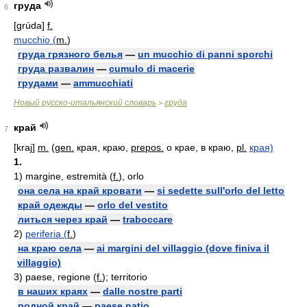
груда
6
[grúda]
f.
mucchio (
m.
)
груда грязного белья
—
un mucchio di panni sporchi
груда развалин
—
cumulo di macerie
грудами
—
ammucchiati
Новый русско-итальянский словарь
груда
>
край
7
[kraj]
m.
(
gen.
края, краю,
prepos.
о крае, в краю,
pl.
края)
1.
1)
margine, estremità (
f.
), orlo
она села на край кровати
—
si sedette sull'orlo del letto
край одежды
—
orlo del vestito
литься через край
—
traboccare
2)
periferia (
f.
)
на краю села
—
ai margini del villaggio (dove finiva il
villaggio)
3)
paese, regione (
f.
); territorio
в наших краях
—
dalle nostre parti
родной край
—
paese natio