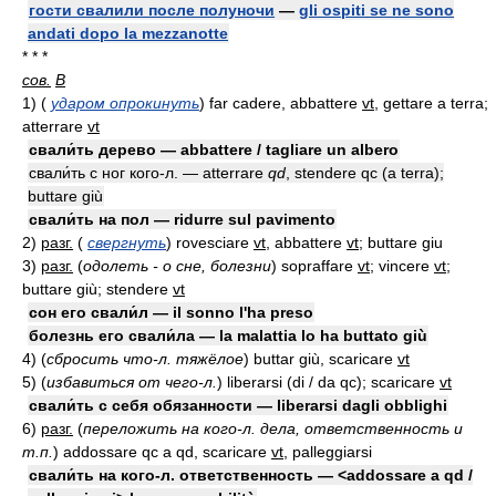
гости свалили после полуночи
—
gli ospiti se ne sono
andati dopo la mezzanotte
* * *
сов.
В
1)
(
ударом опрокинуть
)
far cadere, abbattere
vt
, gettare a terra;
atterrare
vt
свали́ть дерево — abbattere / tagliare un albero
свали́ть с ног кого-л. — atterrare
qd
, stendere qc (a terra);
buttare giù
свали́ть на пол — ridurre sul pavimento
2)
разг.
(
свергнуть
)
rovesciare
vt
, abbattere
vt
; buttare giu
3)
разг.
(
одолеть - о сне, болезни
)
sopraffare
vt
; vincere
vt
;
buttare giù; stendere
vt
сон его свали́л — il sonno l'ha preso
болезнь его свали́ла — la malattia lo ha buttato giù
4)
(
сбросить что-л. тяжёлое
)
buttar giù, scaricare
vt
5)
(
избавиться от чего-л.
)
liberarsi (di / da qc); scaricare
vt
свали́ть с себя обязанности — liberarsi dagli obblighi
6)
разг.
(
переложить на кого-л. дела, ответственность и
т.п.
)
addossare qc a qd, scaricare
vt
, palleggiarsi
свали́ть на кого-л. ответственность — <addossare a qd /