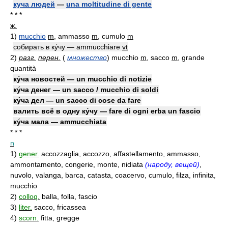
куча людей
—
una moltitudine di gente
* * *
ж.
1)
mucchio
m
, ammasso
m
, cumulo
m
собирать в ку́чу — ammucchiare
vt
2)
разг.
перен.
(
множество
)
mucchio
m
, sacco
m
, grande
quantità
ку́ча новостей — un mucchio di notizie
ку́ча денег — un sacco / mucchio di soldi
ку́ча дел — un sacco di cose da fare
валить всё в одну ку́чу — fare di ogni erba un fascio
ку́ча мала — ammucchiata
* * *
n
1)
gener.
accozzaglia, accozzo, affastellamento, ammasso,
ammontamento, congerie, monte, nidiata
(народу, вещей)
,
nuvolo, valanga, barca, catasta, coacervo, cumulo, filza, infinita,
mucchio
2)
colloq.
balla, folla, fascio
3)
liter.
sacco, fricassea
4)
scorn.
fitta, gregge