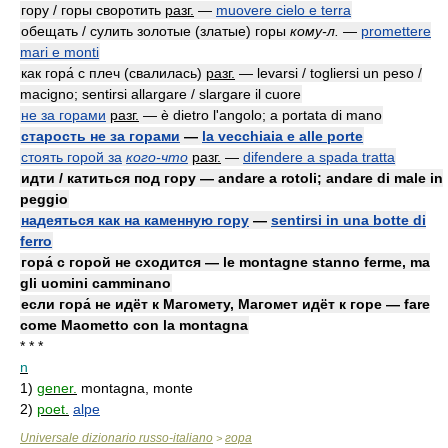
гору / горы своротить
разг.
—
muovere cielo e terra
обещать / сулить золотые (златые) горы
кому-л.
—
promettere
mari e monti
как гора́ с плеч (свалилась)
разг.
— levarsi / togliersi un peso /
macigno; sentirsi allargare / slargare il cuore
не за горами
разг.
— è dietro l'angolo; a portata di mano
старость не за горами
—
la vecchiaia e alle porte
стоять горой за
кого-что
разг.
—
difendere a spada tratta
идти / катиться под гору — andare a rotoli; andare di male in
peggio
надеяться как на каменную гору
—
sentirsi in una botte di
ferro
гора́ с горой не сходится — le montagne stanno ferme, ma
gli uomini camminano
если гора́ не идёт к Магомету, Магомет идёт к горе — fare
come Maometto con la montagna
* * *
n
1)
gener.
montagna, monte
2)
poet.
alpe
Universale dizionario russo-italiano
гора
>