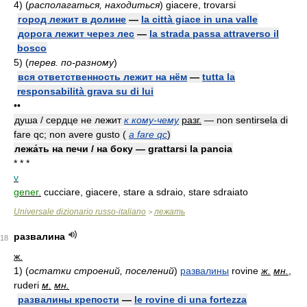
4)
(
располагаться, находиться
)
giacere, trovarsi
город лежит в долине
—
la città giace in una valle
дорога лежит через лес
—
la strada passa attraverso il
bosco
5)
(
перев. по-разному
)
вся ответственность лежит на нём
—
tutta la
responsabilità grava su di lui
••
душа / сердце не лежит
к кому-чему
разг.
— non sentirsela di
fare qc; non avere gusto
(
a fare qc
)
лежа́ть на печи / на боку — grattarsi la pancia
* * *
v
gener.
cucciare, giacere, stare a sdraio, stare sdraiato
Universale dizionario russo-italiano
лежать
>
развалина
18
ж.
1)
(
остатки строений, поселений
)
развалины
rovine
ж.
мн.
,
ruderi
м.
мн.
развалины крепости
—
le rovine di una fortezza