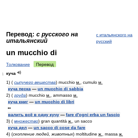
Перевод:
с русского на
с итальянского на
итальянский
русский
un mucchio di
Толкование
Перевод
куча
1
1)
(
сыпучего вещества
)
mucchio
м.
, cumulo
м.
куча песка
—
un mucchio di sabbia
2)
(
груда
)
mucchio
м.
, ammasso
м.
куча книг
—
un mucchio di libri
••
валить всё в одну кучу
—
fare d'ogni erba un fascio
3)
(
множество
)
gran quantità
ж.
, un sacco
куча дел
—
un sacco di cose da fare
4)
(
скопление людей, животных
)
moltitudine
ж.
, massa
ж.