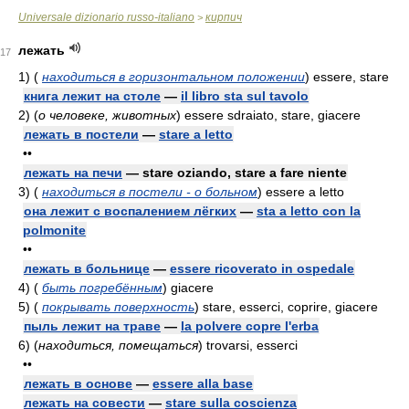
Universale dizionario russo-italiano
кирпич
>
лежать
17
1)
(
находиться в горизонтальном положении
)
essere, stare
книга лежит на столе
—
il libro sta sul tavolo
2)
(
о человеке, животных
)
essere sdraiato, stare, giacere
лежать в постели
—
stare a letto
••
лежать на печи
— stare oziando, stare a fare niente
3)
(
находиться в постели - о больном
)
essere a letto
она лежит с воспалением лёгких
—
sta a letto con la
polmonite
••
лежать в больнице
—
essere ricoverato in ospedale
4)
(
быть погребённым
)
giacere
5)
(
покрывать поверхность
)
stare, esserci, coprire, giacere
пыль лежит на траве
—
la polvere copre l'erba
6)
(
находиться, помещаться
)
trovarsi, esserci
••
лежать в основе
—
essere alla base
лежать на совести
—
stare sulla coscienza