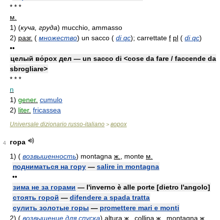
* * *
м.
1)
(
куча, груда
)
mucchio, ammasso
2)
разг.
(
множество
)
un sacco
(
di qc
)
; carrettate
f
pl
(
di qc
)
••
целый во́рох дел — un sacco di <cose da fare / faccende da
sbrogliare>
* * *
n
1)
gener.
cumulo
2)
liter.
fricassea
Universale dizionario russo-italiano
ворох
>
гора
4
1)
(
возвышенность
)
montagna
ж.
, monte
м.
подниматься на гору
—
salire in montagna
••
зима не за горами
— l'inverno è alle porte [dietro l'angolo]
стоять горой
—
difendere a spada tratta
сулить золотые горы
—
promettere mari e monti
2)
(
возвышение для спуска
)
altura
ж.
, collina
ж.
, montagna
ж.