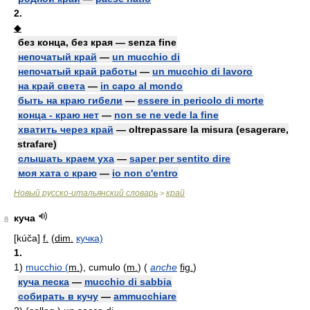
2.
◆
без конца, без края — senza fine
непочатый край
—
un mucchio di
непочатый край работы
—
un mucchio di lavoro
на край света
—
in capo al mondo
быть на краю гибели
—
essere in pericolo di morte
конца - краю нет
—
non se ne vede la fine
хватить через край
— oltrepassare la misura (esagerare,
strafare)
слышать краем уха
—
saper per sentito dire
моя хата с краю
—
io non c'entro
Новый русско-итальянский словарь
край
>
куча
8
[kúča]
f.
(
dim.
кучка)
1.
1)
mucchio (
m.
), cumulo (
m.
) (
anche
fig.
)
куча песка
—
mucchio di sabbia
собирать в кучу
—
ammucchiare