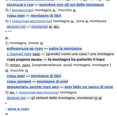
кататься с гор
—
scendere con gli sci dalle montagne
3)
(
множество
)
montagna
ж.
, mucchio
м.
горы книг
—
montagne di libri
4)
(
гористая местность
)
montagna
ж.
, zona
ж.
montuosa
жители гор
—
montanari
м.
мн.
* * *
ж.
1)
montagna, monte
m
взбираться на гору
—
salire la montagna
с (целую) гору
разг.
— (grande) come una casa / una montagna
гора́ родила мышь — la montagna ha partorito il topo
2)
перен.
разг.
(
нагромождение, куча
)
montagna, montagne
f
pl
, mucchio
m
горы книг
—
montagne di libri
горы оружия
—
montagne di armi
переделать целую гору дел
—
aver fatto un sacco di cose
3)
мн.
(
гористая местность
)
montagna
жители гор
— gli abitanti della montagna, montanari
m
pl
•
-
идти в гору
••