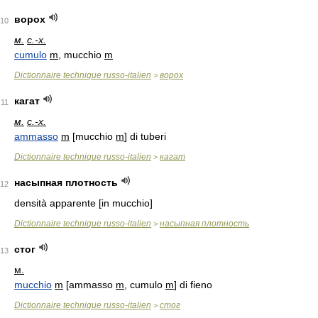
ворох
10
м.
с.-х.
cumulo
m
, mucchio
m
Dictionnaire technique russo-italien
ворох
>
кагат
11
м.
с.-х.
ammasso
m
[mucchio
m
] di tuberi
Dictionnaire technique russo-italien
кагат
>
насыпная плотность
12
densità apparente [in mucchio]
Dictionnaire technique russo-italien
насыпная плотность
>
стог
13
м.
mucchio
m
[ammasso
m
, cumulo
m
] di fieno
Dictionnaire technique russo-italien
стог
>