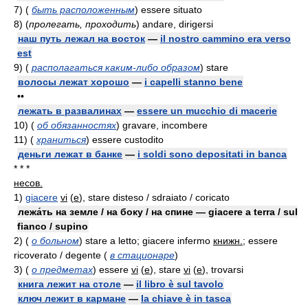
7)
(
быть расположенным
)
essere situato
8)
(
пролегать, проходить
)
andare, dirigersi
наш путь лежал на восток
—
il nostro cammino era verso
est
9)
(
располагаться каким-либо образом
)
stare
волосы лежат хорошо
—
i capelli stanno bene
••
лежать в развалинах
—
essere un mucchio di macerie
10)
(
об обязанностях
)
gravare, incombere
11)
(
храниться
)
essere custodito
деньги лежат в банке
—
i soldi sono depositati in banca
* * *
несов.
1)
giacere
vi
(
e
)
, stare disteso / sdraiato / coricato
лежа́ть на земле / на боку / на спине — giacere a terra / sul
fianco / supino
2)
(
о больном
)
stare a letto; giacere infermo
книжн.
; essere
ricoverato / degente
(
в стационаре
)
3)
(
о предметах
)
essere
vi
(
e
)
, stare
vi
(
e
)
, trovarsi
книга лежит на столе
—
il libro è sul tavolo
ключ лежит в кармане
—
la chiave è in tasca