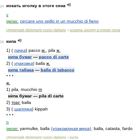
искать иголку в стоге сена
14
v
gener.
cercare uno spillo in un mucchio di fieno
Universale dizionario russo-italiano
искать иголку в стоге сена
>
кипа
15
1)
(
пачка
)
pacco
м.
, pila
ж.
кипа бумаг
—
pacco di carte
2)
(
упаковка
)
balla
ж.
кипа табака
—
balla di tabacco
* * *
ж.
1)
pila, mucchio
m
ки́па бумаг — pila di carte
2)
торг.
balla
3)
(
шапочка
)
kippah
* * *
n
gener.
yarmulke, balla
(упаковочная мера)
, balla, catasta, fardo
Universale dizionario russo-italiano
кипа
>