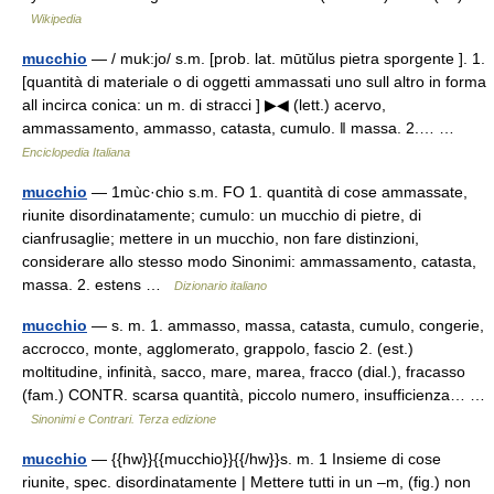
Wikipedia
mucchio
— / muk:jo/ s.m. [prob. lat. mūtŭlus pietra sporgente ]. 1.
[quantità di materiale o di oggetti ammassati uno sull altro in forma
all incirca conica: un m. di stracci ] ▶◀ (lett.) acervo,
ammassamento, ammasso, catasta, cumulo. ‖ massa. 2.… …
Enciclopedia Italiana
mucchio
— 1mùc·chio s.m. FO 1. quantità di cose ammassate,
riunite disordinatamente; cumulo: un mucchio di pietre, di
cianfrusaglie; mettere in un mucchio, non fare distinzioni,
considerare allo stesso modo Sinonimi: ammassamento, catasta,
massa. 2. estens …
Dizionario italiano
mucchio
— s. m. 1. ammasso, massa, catasta, cumulo, congerie,
accrocco, monte, agglomerato, grappolo, fascio 2. (est.)
moltitudine, infinità, sacco, mare, marea, fracco (dial.), fracasso
(fam.) CONTR. scarsa quantità, piccolo numero, insufficienza… …
Sinonimi e Contrari. Terza edizione
mucchio
— {{hw}}{{mucchio}}{{/hw}}s. m. 1 Insieme di cose
riunite, spec. disordinatamente | Mettere tutti in un –m, (fig.) non