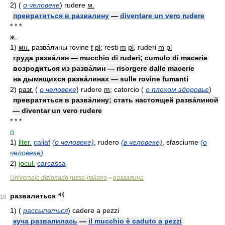
2)
(
о человеке
)
rudere
м.
превратиться в развалину
—
diventare un vero rudere
* * *
ж.
1)
мн.
разва́лины rovine
f
pl
; resti
m
pl
, ruderi
m
pl
груда разва́лин — mucchio di ruderi; cumulo di macerie
возродиться из разва́лин — risorgere dalle macerie
на дымящихся разва́линах — sulle rovine fumanti
2)
разг.
(
о человеке
)
rudere
m
; catorcio
(
о плохом здоровье
)
превратиться в разва́лину; стать настоящей разва́линой
— diventar un vero rudere
* * *
n
1)
liter.
caliaf
(о человеке)
, rudero
(в человеке)
, sfasciume
(о
человеке)
2)
jocul.
carcassa
Universale dizionario russo-italiano
развалина
>
развалиться
19
1)
(
рассыпаться
)
cadere a pezzi
куча развалилась
—
il mucchio è caduto a pezzi