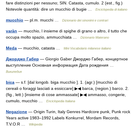
fare distinzioni per nessuno; SIN. Catasta, cumulo. 2 (est., fig.)
Notevole quantità: dire un mucchio di bugie …
Enciclopedia di italiano
mucchio
— pl.m. mucchi …
Dizionario dei sinonimi e contrari
varàn
— mucchio, l insieme di spighe di grano o altro, il tutto che
occupa molto spazio, ammucchiata …
Dizionario Materano
Meda
— mucchio, catasta …
Mini Vocabolario milanese italiano
Джорджо Габер
— Giorgio Gaber Джорджо Габер, концертное
выступление Основная информация Дата рождения …
Википедия
bica
— s.f. [dal longob. biga mucchio ]. 1. (agr.) [mucchio di
cereali o foraggi lasciati a essiccare] ▶◀ barca, (region.) barco. 2.
(fig., lett.) [insieme di cose ammassate] ▶◀ ammasso, congerie,
cumulo, mucchio …
Enciclopedia Italiana
Negazione
— Origin Turin, Italy Genres Hardcore punk, Punk rock
Years active 1983–1992 Labels Konkurrel, Mordam Records,
T.V.O.R …
Wikipedia