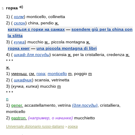
горка
5
1)
(
холм
)
monticello, collinetta
2)
(
склон
)
china, pendio
ж.
кататься с горки на санках
—
scendere giù per la china con
la slitta
3)
(
кучка
)
mucchio
м.
, piccola montagna
ж.
горка книг
—
una piccola montagna di libri
4)
(
шкаф для посуды
)
scansia
ж.
per la cristalleria, credenza
ж.
* * *
ж.
1)
уменьш.
см.
гора
;
monticello
m
, poggio
m
2)
(
шкафчик
)
scansia, vetrinetta
3)
(
кучка, кипка
)
mucchio
m
* * *
n
1)
gener.
accastellamento, vetrina
(для посуды)
, cristalliera,
monticello
2)
gastron.
(например, о начинке)
mucchietto
Universale dizionario russo-italiano
горка
>