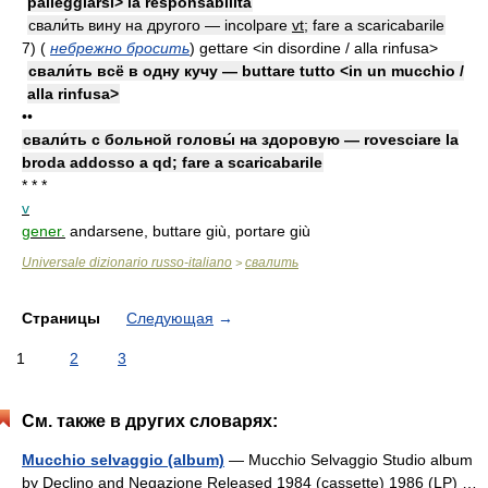
palleggiarsi> la responsabilità
свали́ть вину на другого — incolpare
vt
; fare a scaricabarile
7)
(
небрежно бросить
)
gettare <in disordine / alla rinfusa>
свали́ть всё в одну кучу — buttare tutto <in un mucchio /
alla rinfusa>
••
свали́ть с больной головы́ на здоровую — rovesciare la
broda addosso a qd; fare a scaricabarile
* * *
v
gener.
andarsene, buttare giù, portare giù
Universale dizionario russo-italiano
свалить
>
Страницы
Следующая
→
1
2
3
См. также в других словарях:
Mucchio selvaggio (album)
— Mucchio Selvaggio Studio album
by Declino and Negazione Released 1984 (cassette) 1986 (LP) …