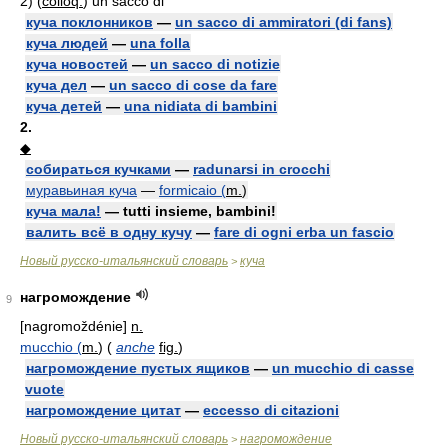
2)
(
colloq.
) un sacco di
куча поклонников
—
un sacco di ammiratori (di fans)
куча людей
—
una folla
куча новостей
—
un sacco di notizie
куча дел
—
un sacco di cose da fare
куча детей
—
una nidiata di bambini
2.
◆
собираться кучками
—
radunarsi in crocchi
муравьиная куча
—
formicaio (
m.
)
куча мала!
— tutti insieme, bambini!
валить всё в одну кучу
—
fare di ogni erba un fascio
Новый русско-итальянский словарь
куча
>
нагромождение
9
[nagromoždénie]
n.
mucchio (
m.
) (
anche
fig.
)
нагромождение пустых ящиков
—
un mucchio di casse
vuote
нагромождение цитат
—
eccesso di citazioni
Новый русско-итальянский словарь
нагромождение
>