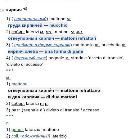
кирпич
16
1)
(
строительный
)
mattone
м.
груда кирпичей
—
mucchio
2)
собир.
laterizi
м.
мн.
, mattoni
м.
мн.
огнеупорный кирпич
—
mattoni refrattari
3)
(
предмет в форме кирпича
)
mattonella
ж.
, bricchetta
ж.
кирпич хлеба
—
una forma di pane
4)
(
дорожный знак
)
segnale
м.
stradale ‘divieto di transito’,
‘divieto di accesso’
* * *
м.
1)
mattone
огнеупорный кирпи́ч — mattone refrattario
в два кирпи́ча — di due mattoni
2)
собир.
laterizi
m
pl
3)
разг.
(segnale di) divieto di transito / accesso
* * *
n
1)
gener.
laterizio, mattone
2)
coll.
(обожжённый)
laterizio