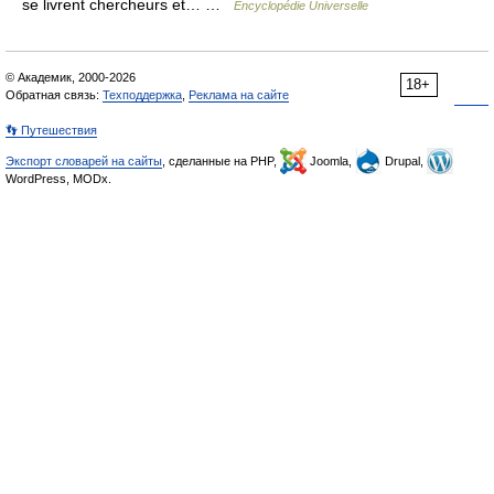
se livrent chercheurs et… …
Encyclopédie Universelle
© Академик, 2000-2026
18+
Обратная связь:
Техподдержка
,
Реклама на сайте
👣 Путешествия
Экспорт словарей на сайты
, сделанные на PHP,
Joomla,
Drupal,
WordPress, MODx.