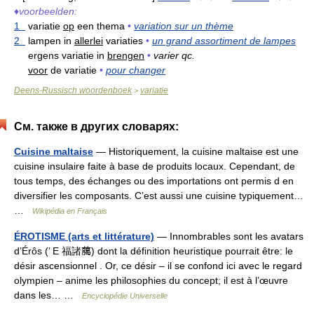
♦
voorbeelden:
1
variatie
op
een thema
•
variation sur un thème
2
lampen in
allerlei
variaties
•
un grand assortiment de lampes
ergens variatie in
brengen
•
varier qc.
voor
de variatie
•
pour changer
Deens-Russisch woordenboek
variatie
>
См. также в других словарях:
Cuisine maltaise
— Historiquement, la cuisine maltaise est une
cuisine insulaire faite à base de produits locaux. Cependant, de
tous temps, des échanges ou des importations ont permis d en
diversifier les composants. C’est aussi une cuisine typiquement…
…
Wikipédia en Français
ÉROTISME (arts et littérature)
— Innombrables sont les avatars
d’Érôs (’ E 福諸﨟) dont la définition heuristique pourrait être: le
désir ascensionnel . Or, ce désir – il se confond ici avec le regard
olympien – anime les philosophies du concept; il est à l’œuvre
dans les… …
Encyclopédie Universelle