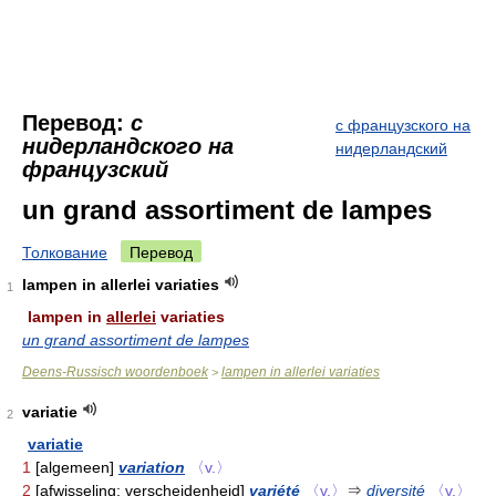
Перевод:
с
с французского на
нидерландского на
нидерландский
французский
un grand assortiment de lampes
Толкование
Перевод
lampen in allerlei variaties
1
lampen in
allerlei
variaties
un grand assortiment de lampes
Deens-Russisch woordenboek
lampen in allerlei variaties
>
variatie
2
variatie
1
[algemeen]
variation
〈v.〉
2
[afwisseling; verscheidenheid]
variété
〈v.〉
⇒
diversité
〈v.〉