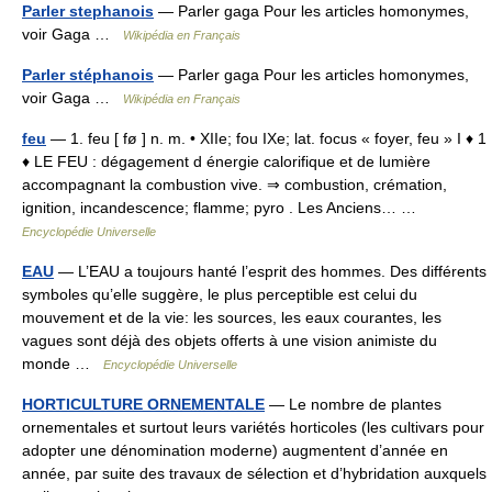
Parler stephanois
— Parler gaga Pour les articles homonymes,
voir Gaga …
Wikipédia en Français
Parler stéphanois
— Parler gaga Pour les articles homonymes,
voir Gaga …
Wikipédia en Français
feu
— 1. feu [ fø ] n. m. • XIIe; fou IXe; lat. focus « foyer, feu » I ♦ 1
♦ LE FEU : dégagement d énergie calorifique et de lumière
accompagnant la combustion vive. ⇒ combustion, crémation,
ignition, incandescence; flamme; pyro . Les Anciens… …
Encyclopédie Universelle
EAU
— L’EAU a toujours hanté l’esprit des hommes. Des différents
symboles qu’elle suggère, le plus perceptible est celui du
mouvement et de la vie: les sources, les eaux courantes, les
vagues sont déjà des objets offerts à une vision animiste du
monde …
Encyclopédie Universelle
HORTICULTURE ORNEMENTALE
— Le nombre de plantes
ornementales et surtout leurs variétés horticoles (les cultivars pour
adopter une dénomination moderne) augmentent d’année en
année, par suite des travaux de sélection et d’hybridation auxquels