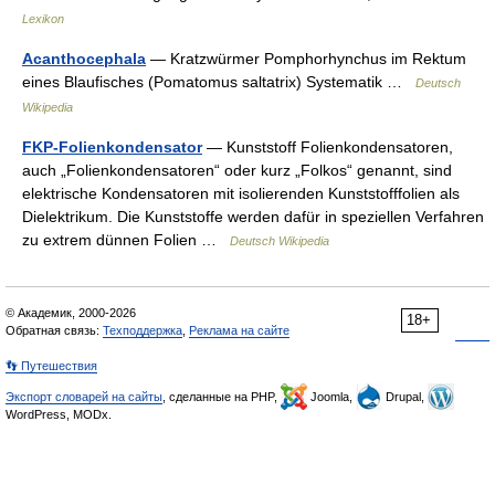
Lexikon
Acanthocephala
— Kratzwürmer Pomphorhynchus im Rektum
eines Blaufisches (Pomatomus saltatrix) Systematik …
Deutsch
Wikipedia
FKP-Folienkondensator
— Kunststoff Folienkondensatoren,
auch „Folienkondensatoren“ oder kurz „Folkos“ genannt, sind
elektrische Kondensatoren mit isolierenden Kunststofffolien als
Dielektrikum. Die Kunststoffe werden dafür in speziellen Verfahren
zu extrem dünnen Folien …
Deutsch Wikipedia
© Академик, 2000-2026
18+
Обратная связь:
Техподдержка
,
Реклама на сайте
👣 Путешествия
Экспорт словарей на сайты
, сделанные на PHP,
Joomla,
Drupal,
WordPress, MODx.