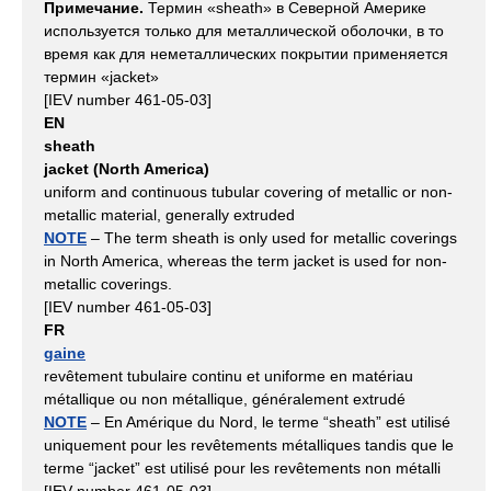
Примечание.
Термин «sheath» в Северной Америке
используется только для металлической оболочки, в то
время как для неметаллических покрытии применяется
термин «jacket»
[IEV number 461-05-03]
EN
sheath
jacket (North America)
uniform and continuous tubular covering of metallic or non-
metallic material, generally extruded
NOTE
– The term sheath is only used for metallic coverings
in North America, whereas the term jacket is used for non-
metallic coverings.
[IEV number 461-05-03]
FR
gaine
revêtement tubulaire continu et uniforme en matériau
métallique ou non métallique, généralement extrudé
NOTE
– En Amérique du Nord, le terme “sheath” est utilisé
uniquement pour les revêtements métalliques tandis que le
terme “jacket” est utilisé pour les revêtements non métalli