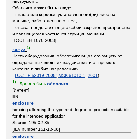
инструмента.
Оболочка может быть в виде:
- шкафа или коробки, установленного(ой) либо на
машине, либо отдельно от нее;
- отсека, представляющего собой закрытое пространство
и являющегося частью конструкции машины.
[ГОСТ ЕН 1070-2003]
1)
кожух
Часть оборудования, обеспечивающая его защиту от
определенных внешних воздействий и от прямого
контакта в любых направлениях.
[
ГОСТ Р 52319-2005
(
МЭК 61010-1
:
2001
)]
1)
Должно быть
оболочка
[Интент]
EN
enclosure
housing affording the type and degree of protection suitable
for the intended application
Source: 195-02-35
[IEV number 151-13-08]
enclosure