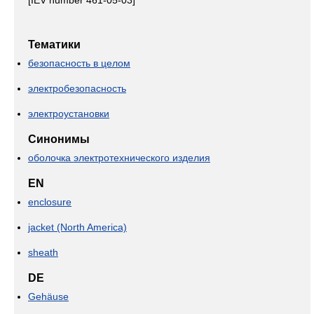
[IEV number 461-05-03]
Тематики
безопасность в целом
электробезопасность
электроустановки
Синонимы
оболочка электротехнического изделия
EN
enclosure
jacket (North America)
sheath
DE
Gehäuse