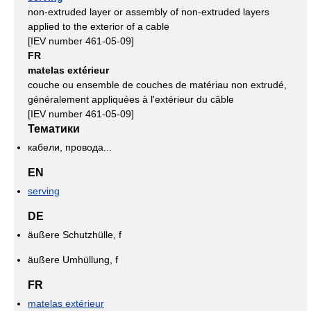
non-extruded layer or assembly of non-extruded layers
applied to the exterior of a cable
[IEV number 461-05-09]
FR
matelas extérieur
couche ou ensemble de couches de matériau non extrudé,
généralement appliquées à l'extérieur du câble
[IEV number 461-05-09]
Тематики
кабели, провода...
EN
serving
DE
äußere Schutzhülle, f
äußere Umhüllung, f
FR
matelas extérieur