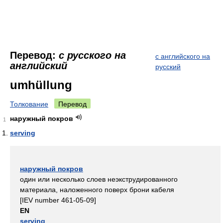
Перевод:
с русского на
с английского на
английский
русский
umhüllung
Толкование
Перевод
наружный покров
1
serving
наружный покров
один или несколько слоев неэкструдированного
материала, наложенного поверх брони кабеля
[IEV number 461-05-09]
EN
serving