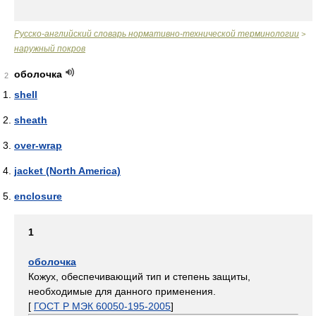
Русско-английский словарь нормативно-технической терминологии
>
наружный покров
оболочка
2
shell
sheath
over-wrap
jacket (North America)
enclosure
1
оболочка
Кожух, обеспечивающий тип и степень защиты,
необходимые для данного применения.
[
ГОСТ Р МЭК 60050-195-2005
]