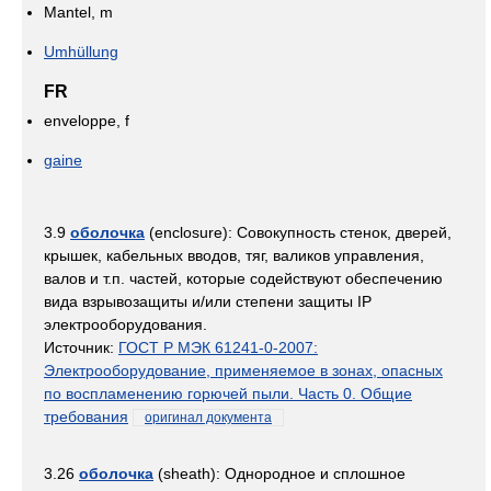
Mantel, m
Umhüllung
FR
enveloppe, f
gaine
3.9
оболочка
(enclosure): Совокупность стенок, дверей,
крышек, кабельных вводов, тяг, валиков управления,
валов и т.п. частей, которые содействуют обеспечению
вида взрывозащиты и/или степени защиты IP
электрооборудования.
Источник:
ГОСТ Р МЭК 61241-0-2007:
Электрооборудование, применяемое в зонах, опасных
по воспламенению горючей пыли. Часть 0. Общие
требования
оригинал документа
3.26
оболочка
(sheath): Однородное и сплошное