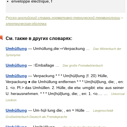
enveloppe électrique, f
Русско-английский словарь нормативно-технической терминологии
>
электрическая оболочка
См. также в других словарях:
Umhüllung
— Umhüllung,die:⇨Verpackung …
Das Wörterbuch der
Synonyme
Umhüllung
— ↑Emballage …
Das große Fremdwörterbuch
Umhüllung
— Verpackung * * * Um|hụ̈l|lung 〈f. 20〉 Hülle,
Verpackung ● die Umhüllung entfernen * * * Um|hụ̈l|lung, die; , en:
1. <o. Pl.> das Umhüllen. 2. Hülle, die etw. umgibt: etw. aus seiner
U. herausnehmen. * * * Um|hụ̈l|lung, die; , en: 1. <o.… …
Universal-
Lexikon
Umhüllung
— Um·hụ̈l·lung die; , en ≈ Hülle …
Langenscheidt
Großwörterbuch Deutsch als Fremdsprache