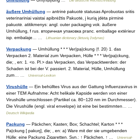
Umhüllung
— Um|hụ̈l|lung …
Die deutsche Rechtschreibung
äußere Umhüllung
— antrinė pakuotė statusas Aprobuotas sritis
veterinariniai vaistai apibrėžtis Pakuotė, į kurią įdėta pirminė
pakuotė. atitikmenys: angl. outer packaging vok. äußere
Umhüllung, f rus. вторичная упаковка pranc. emballage extérieur
isp. embalaje… …
Lithuanian dictionary (lietuvių žodynas)
Verpackung
— Umhüllung * * * Ver|pạ|ckung 〈f. 20〉 1. das
Verpacken 2. Material zum Verpacken, Hülle * * * Ver|pạ|ckung,
die; , en: 1. <o. Pl.> das Verpacken, das Verpacktwerden: der
Schaden ist bei der V. passiert. 2. Material, Hülle, Umhüllung
zum… …
Universal-Lexikon
Virushülle
— Ein behülltes Virus aus der Gattung Influenzavirus in
einer TEM Aufnahme: Acht helikale Kapside werden von einer
Virushülle umschlossen (Partikel ca. 80−120 nm im Durchmesser).
Die Virushülle (engl. viral envelope) ist eine bei bestimmten… …
Deutsch Wikipedia
Packung
— Päckchen; Kasten; Box; Schachtel; Karton * * *
Pa|ckung [ pakʊŋ], die; , en: a) Ware mit der sie umgebenden
Hülle: eine Packung Zigaretten. Syn.: ↑ Päckchen, ↑ …
Universal-