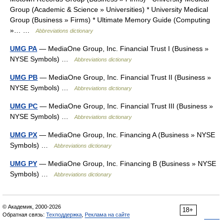
Group (Academic & Science » Universities) * University Medical
Group (Business » Firms) * Ultimate Memory Guide (Computing
»… …
Abbreviations dictionary
UMG PA
— MediaOne Group, Inc. Financial Trust I (Business »
NYSE Symbols) …
Abbreviations dictionary
UMG PB
— MediaOne Group, Inc. Financial Trust II (Business »
NYSE Symbols) …
Abbreviations dictionary
UMG PC
— MediaOne Group, Inc. Financial Trust III (Business »
NYSE Symbols) …
Abbreviations dictionary
UMG PX
— MediaOne Group, Inc. Financing A (Business » NYSE
Symbols) …
Abbreviations dictionary
UMG PY
— MediaOne Group, Inc. Financing B (Business » NYSE
Symbols) …
Abbreviations dictionary
© Академик, 2000-2026
18+
Обратная связь:
Техподдержка
,
Реклама на сайте