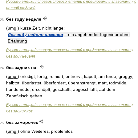
Русско-немецкий словарь словосочетаний с предлогами и глаголами
с
>
полной отдачей
без году неделя
23
(
umg.
) kurze Zeit, nicht lange;
без году неделя инженер
– ein angehender Ingenieur ohne
Erfahrung
Русско-немецкий словарь словосочетаний с предлогами и глаголами
>
без году неделя
без задних ног
24
(
umg.
) erledigt, fertig, ruiniert, entnervt, kaputt, am Ende, groggy,
halbtot, überlastet, überfordert, überanstrengt, matt, todmüde,
hundemüde, erschöpft, geschafft, abgeschlafft, auf dem
Zahnfleisch gehen
Русско-немецкий словарь словосочетаний с предлогами и глаголами
>
без задних ног
без заморочек
25
(
umg.
) ohne Weiteres, problemlos