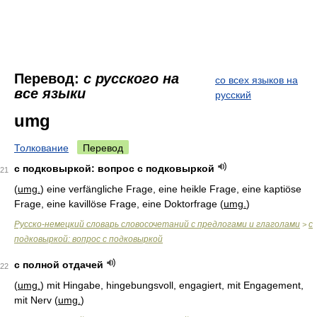
Перевод:
с русского на
со всех языков на
все языки
русский
umg
Толкование
Перевод
с подковыркой: вопрос с подковыркой
21
(
umg.
) eine verfängliche Frage, eine heikle Frage, eine kaptiöse
Frage, eine kavillöse Frage, eine Doktorfrage (
umg.
)
Русско-немецкий словарь словосочетаний с предлогами и глаголами
с
>
подковыркой: вопрос с подковыркой
с полной отдачей
22
(
umg.
) mit Hingabe, hingebungsvoll, engagiert, mit Engagement,
mit Nerv (
umg.
)