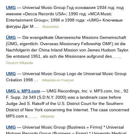
UMG
— Universal Music Group Год основания 1934 год: под
именем «Decca Records USA»; 1990 год: «MCA Music
Entertainment Group»; 1996 и 1998 года: «UMG» Ключевые
фигуры Даг М …
Википедия
ÜMG
— Die evangelikale Überseeische Missions Gemeinschaft
(ÜMG, eigentlich: Overseas Missionary Fellowship OMF) ist die
Nachfolgerin der China Inland Mission von James Hudson Taylor.
Sie entstand 1951, als sich die Missionare aufgrund des… …
Deutsch Wikipedia
UMG
— Universal Music Group Logo de Universal Music Group
Création 1998 …
Wikipédia en Français
UMG v. MP3.com
— UMG Recordings, Inc. v. MP3.com, Inc., 92
F. Supp. 2d 349 (S.D.N.Y. 2000) was a landmark case before
Judge Jed S. Rakoff of the U.S. District Court for the Southern
District of New York concerning the Internet. The case concerned
MP3.com s… …
Wikipedia
UMG
— Universal Music Group (Business » Firms) * Universal
Motown Records Group (Business » Firms) * University Medical