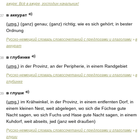
ажуре: Всё в ажуре, господин начальник!
в аккурат
37
(
umg.
) (ganz) genau; (ganz) richtig; wie es sich gehört; in bester
Ordnung
Русско-немецкий словарь словосочетаний с предлогами и глаголами
в
>
аккурат
в глубинке
38
(
umg.
) in der Provinz, an der Peripherie, in einem Randgebiet
Русско-немецкий словарь словосочетаний с предлогами и глаголами
в
>
глубинке
в глуши
39
(
umg.
) im Krähwinkel, in der Provinz, in einem entfernten Dorf, in
einem kleinen Nest, weit abgelegen, wo sich die Füchse gute
Nacht sagen, wo sich Fuchs und Hase gute Nacht sagen, in einem
Kuhdorf, weit abseits, jwd (janz weit draußen)
Русско-немецкий словарь словосочетаний с предлогами и глаголами
в
>
глуши