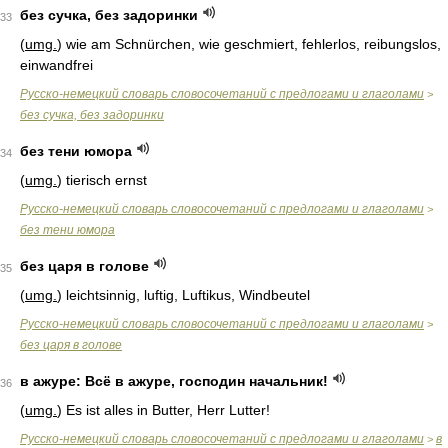
без сучка, без задоринки
33
(
umg.
) wie am Schnürchen, wie geschmiert, fehlerlos, reibungslos,
einwandfrei
Русско-немецкий словарь словосочетаний с предлогами и глаголами
>
без сучка, без задоринки
без тени юмора
34
(
umg.
) tierisch ernst
Русско-немецкий словарь словосочетаний с предлогами и глаголами
>
без тени юмора
без царя в голове
35
(
umg.
) leichtsinnig, luftig, Luftikus, Windbeutel
Русско-немецкий словарь словосочетаний с предлогами и глаголами
>
без царя в голове
в ажуре: Всё в ажуре, господин начальник!
36
(
umg.
) Es ist alles in Butter, Herr Lutter!
Русско-немецкий словарь словосочетаний с предлогами и глаголами
в
>