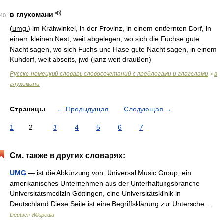
в глухомани
40
(
umg.
) im Krähwinkel, in der Provinz, in einem entfernten Dorf, in
einem kleinen Nest, weit abgelegen, wo sich die Füchse gute
Nacht sagen, wo sich Fuchs und Hase gute Nacht sagen, in einem
Kuhdorf, weit abseits, jwd (janz weit draußen)
Русско-немецкий словарь словосочетаний с предлогами и глаголами
в
>
глухомани
Страницы
←
Предыдущая
Следующая
→
1
2
3
4
5
6
7
См. также в других словарях:
UMG
— ist die Abkürzung von: Universal Music Group, ein
amerikanisches Unternehmen aus der Unterhaltungsbranche
Universitätsmedizin Göttingen, eine Universitätsklinik in
Deutschland Diese Seite ist eine Begriffsklärung zur Untersche …
Deutsch Wikipedia