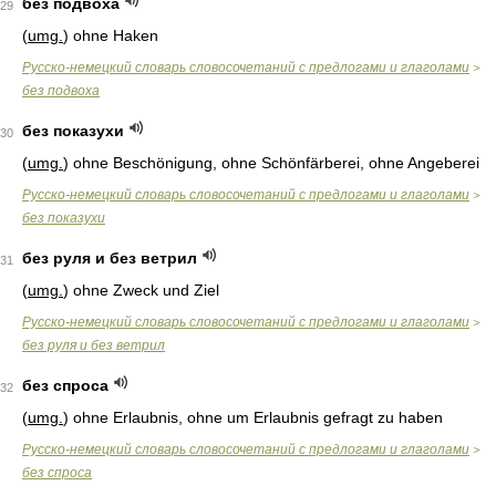
без подвоха
29
(
umg.
) ohne Haken
Русско-немецкий словарь словосочетаний с предлогами и глаголами
>
без подвоха
без показухи
30
(
umg.
) ohne Beschönigung, ohne Schönfärberei, ohne Angeberei
Русско-немецкий словарь словосочетаний с предлогами и глаголами
>
без показухи
без руля и без ветрил
31
(
umg.
) ohne Zweck und Ziel
Русско-немецкий словарь словосочетаний с предлогами и глаголами
>
без руля и без ветрил
без спроса
32
(
umg.
) ohne Erlaubnis, ohne um Erlaubnis gefragt zu haben
Русско-немецкий словарь словосочетаний с предлогами и глаголами
>
без спроса