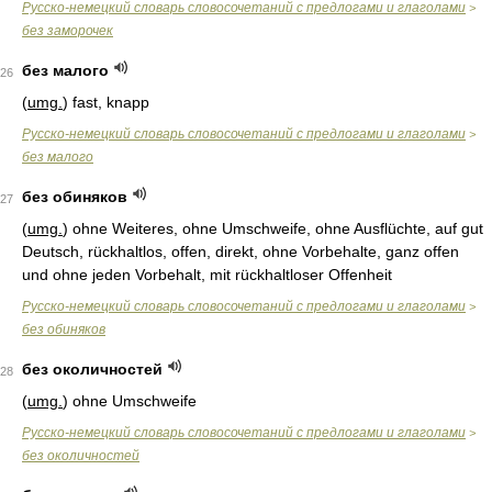
Русско-немецкий словарь словосочетаний с предлогами и глаголами
>
без заморочек
без малого
26
(
umg.
) fast, knapp
Русско-немецкий словарь словосочетаний с предлогами и глаголами
>
без малого
без обиняков
27
(
umg.
) ohne Weiteres, ohne Umschweife, ohne Ausflüchte, auf gut
Deutsch, rückhaltlos, offen, direkt, ohne Vorbehalte, ganz offen
und ohne jeden Vorbehalt, mit rückhaltloser Offenheit
Русско-немецкий словарь словосочетаний с предлогами и глаголами
>
без обиняков
без околичностей
28
(
umg.
) ohne Umschweife
Русско-немецкий словарь словосочетаний с предлогами и глаголами
>
без околичностей