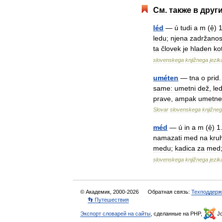
См
.
также
в
друг
léd
—
ú
tudi
a
m
(
ẹ̑
)
ledu
;
njena
zadržanos
ta
človek
je
hladen
ko
slovenskega
knjižnega
jezik
uméten
—
tna
o
prid
.
same:
umetni
dež
,
le
prave
,
ampak
umetne
Slovar
slovenskega
knjižne
méd
—
ú
in
a
m
(
ẹ̑
)
1
namazati
med
na
kru
medu
;
kadica
za
med
slovenskega
knjižnega
jezik
© Академик, 2000-2026
Обратная связь:
Техподдерж
👣 Путешествия
Экспорт словарей на сайты
, сделанные на PHP,
Jo