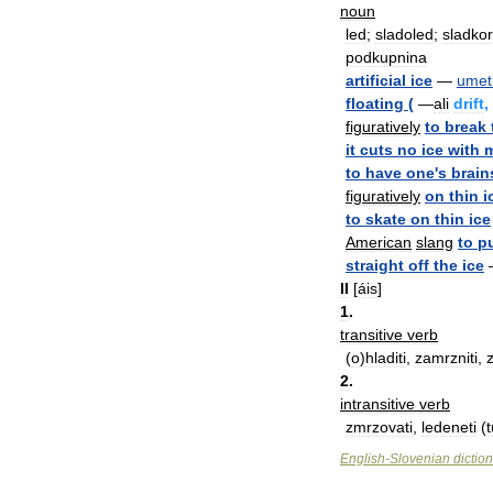
noun
led
;
sladoled
;
sladkor
podkupnina
artificial
ice
—
umet
floating
(
—
ali
drift
,
figuratively
to
break
it
cuts
no
ice
with
to
have
one
'
s
brain
figuratively
on
thin
i
to
skate
on
thin
ice
American
slang
to
p
straight
off
the
ice
II
[
áis
]
1
.
transitive
verb
(
o
)
hladiti
,
zamrzniti
,
2
.
intransitive
verb
zmrzovati
,
ledeneti
(
t
English
-
Slovenian
dictio