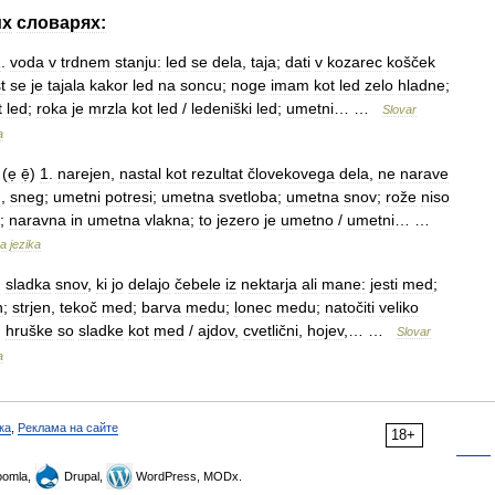
их
словарях:
1
.
voda
v
trdnem
stanju:
led
se
dela
,
taja
;
dati
v
kozarec
košček
t
se
je
tajala
kakor
led
na
soncu
;
noge
imam
kot
led
zelo
hladne
;
t
led
;
roka
je
mrzla
kot
led
/
ledeniški
led
;
umetni
… …
Slovar
a
 (
ẹ
ẹ̄
)
1
.
narejen
,
nastal
kot
rezultat
človekovega
dela
,
ne
narave
d
,
sneg
;
umetni
potresi
;
umetna
svetloba
;
umetna
snov
;
rože
niso
;
naravna
in
umetna
vlakna
;
to
jezero
je
umetno
/
umetni
… …
ga
jezika
.
sladka
snov
,
ki
jo
delajo
čebele
iz
nektarja
ali
mane:
jesti
med
;
h
;
strjen
,
tekoč
med
;
barva
medu
;
lonec
medu
;
natočiti
veliko
;
hruške
so
sladke
kot
med
/
ajdov
,
cvetlični
,
hojev
,… …
Slovar
a
ка
,
Реклама на сайте
18+
omla,
Drupal,
WordPress, MODx.