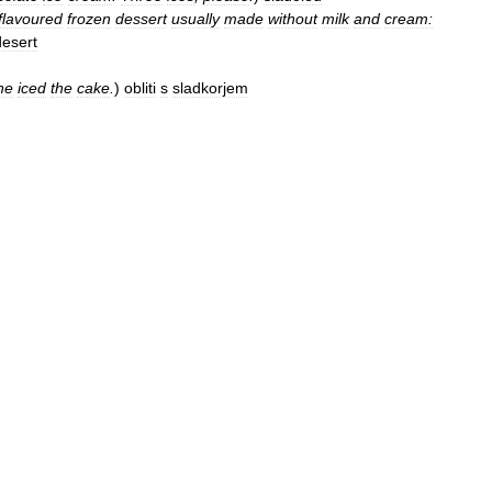
flavoured
frozen
dessert
usually
made
without
milk
and
cream:
desert
he
iced
the
cake
.
)
obliti
s
sladkorjem