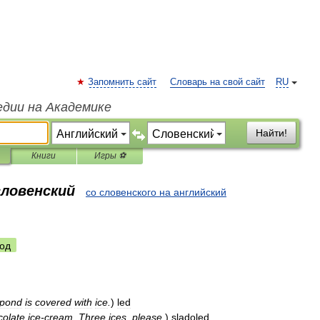
Запомнить сайт
Словарь на свой сайт
RU
едии на Академике
Найти!
Книги
Игры ⚽
словенский
со словенского на английский
од
pond
is
covered
with
ice
.
)
led
colate
ice
-
cream
.
Three
ices
,
please
.
)
sladoled