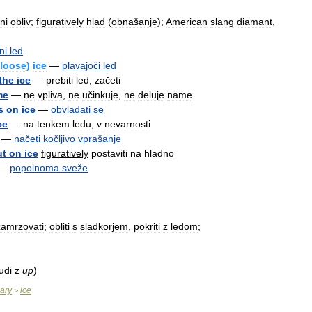
ni
obliv
;
figuratively
hlad
(
obnašanje
);
American
slang
diamant
,
ni
led
loose
)
ice
—
plavajoči
led
the
ice
—
prebiti
led
,
začeti
me
—
ne
vpliva
,
ne
učinkuje
,
ne
deluje
name
s
on
ice
—
obvladati
se
ce
—
na
tenkem
ledu
,
v
nevarnosti
—
načeti
kočljivo
vprašanje
ut
on
ice
figuratively
postaviti
na
hladno
—
popolnoma
sveže
zamrzovati
;
obliti
s
sladkorjem
,
pokriti
z
ledom
;
udi
z
up
)
nary
ice
>