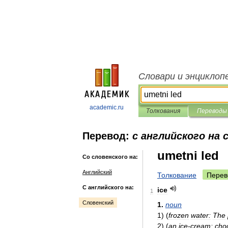
Словари и энциклоп
academic.ru
Толкования
Переводы
Перевод:
с английского на 
umetni led
Со словенского на:
Английский
Толкование
Перев
С английского на:
ice
1
Словенский
1
.
noun
1
)
(
frozen
water:
The
2
)
(
an
ice
-
cream:
cho