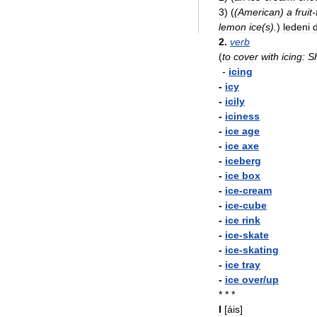
3
)
(
(
American
)
a
fruit
-
lemon
ice
(
s
).
)
ledeni
2
.
verb
(
to
cover
with
icing:
S
-
icing
-
icy
-
icily
-
iciness
-
ice
age
-
ice
axe
-
iceberg
-
ice
box
-
ice
-
cream
-
ice
-
cube
-
ice
rink
-
ice
-
skate
-
ice
-
skating
-
ice
tray
-
ice
over
/
up
* * *
I
[
áis
]