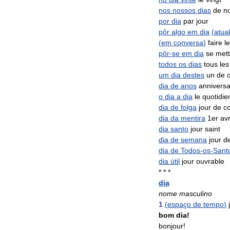
nos
nossos
dias
de
n
por
dia
par
jour
pôr
algo
em
dia
(
atual
(
em
conversa
)
faire
le
pôr
-
se
em
dia
se
mett
todos
os
dias
tous
les
um
dia
destes
un
de
dia
de
anos
anniversa
o
dia
a
dia
le
quotidie
dia
de
folga
jour
de
c
dia
da
mentira
1er
avr
dia
santo
jour
saint
dia
de
semana
jour
d
dia
de
Todos
-
os
-
Sant
dia
útil
jour
ouvrable
* * *
dia
nome
masculino
1
(
espaço
de
tempo
)
bom
dia
!
bonjour
!