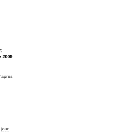
t
e
2009
d
'
après
jour