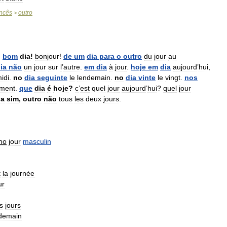
ncês
outro
>
.
bom
dia
!
bonjour
!
de
um
dia
para
o
outro
du
jour
au
ia
não
un
jour
sur
l
’
autre
.
em
dia
à
jour
.
hoje
em
dia
aujourd
’
hui
,
idi
.
no
dia
seguinte
le
lendemain
.
no
dia
vinte
le
vingt
.
nos
ement
.
que
dia
é
hoje
?
c
’
est
quel
jour
aujourd
’
hui
?
quel
jour
ia
sim
,
outro
não
tous
les
deux
jours
.
no
jour
masculin
t
la
journée
ur
s
jours
demain