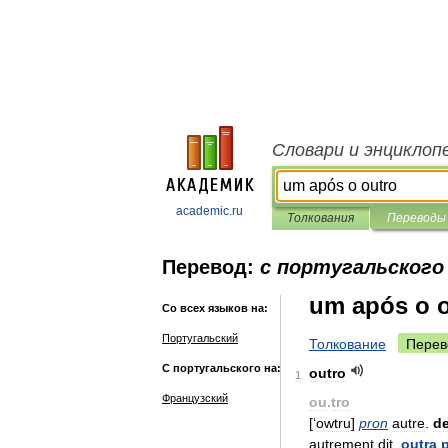
Словари и энциклоп
academic.ru
Толкования
Переводы
Перевод:
с португальского 
um após o 
Со всех языков на:
Португальский
Толкование
Перев
С португальского на:
outro
1
Французский
ou
.
tro
[‘
owtru
]
pron
autre
.
d
autrement
dit
.
outra