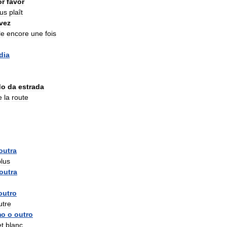
or
favor
us
plaît
vez
le
encore
une
fois
dia
do
da
estrada
e
la
route
outra
plus
outra
outro
utre
mo
o
outro
t
blanc