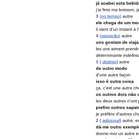
já
acabei
esta
bebid
j
'
ai
finis
ma
boisson
,
j
3
(
no
tempo
)
autre
ele
chega
de
um
mo
il
vient
d
'
un
instant
à
l
'
4
(
oposição
)
autre
uns
gostam
de
viaja
les
uns
aiment
prendr
determinante
indefini
1
(
distinto
)
autre
de
outro
modo
d
'
une
autre
façon
isso
é
outra
coisa
ça
,
c
'
est
une
autre
ch
os
outros
dois
não
les
deux
autres
n
'
ont
prefiro
outros
sapat
je
préfère
d
'
autres
ch
2
(
adicional
)
autre
;
e
dá
-
me
outro
exempl
donne
-
moi
un
autre
e