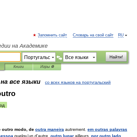
Запомнить сайт
Словарь на свой сайт
RU
едии на Академике
Найти!
Книги
Игры ⚽
на все языки
со всех языков на португальский
outro
од
e
outro
modo
,
de
outra
maneira
autrement
.
em
outras
palavras
pessoa
quelqu
’
un
d
’
autre
.
outro
lugar
ailleurs
.
por
outro
lado