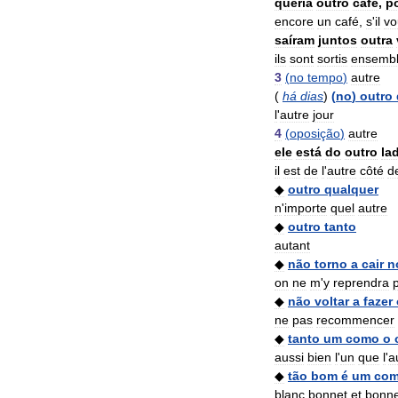
queria
outro
café
,
p
encore
un
café
,
s
'
il
vo
saíram
juntos
outra
ils
sont
sortis
ensemb
3
(
no
tempo
)
autre
(
há
dias
)
(
no
)
outro
l
'
autre
jour
4
(
oposição
)
autre
ele
está
do
outro
la
il
est
de
l
'
autre
côté
d
◆
outro
qualquer
n
'
importe
quel
autre
◆
outro
tanto
autant
◆
não
torno
a
cair
n
on
ne
m
'
y
reprendra
◆
não
voltar
a
fazer
ne
pas
recommencer
◆
tanto
um
como
o
aussi
bien
l
'
un
que
l
'
a
◆
tão
bom
é
um
co
blanc
bonnet
et
bonne