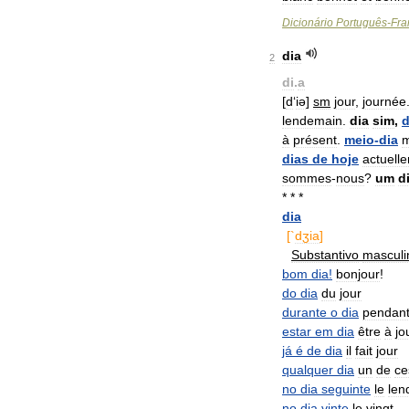
Dicionário
Português
-
Fra
dia
2
di
.
a
[
d
‘
iə
]
sm
jour
,
journée
lendemain
.
dia
sim
,
d
à
présent
.
meio
-
dia
m
dias
de
hoje
actuell
sommes
-
nous
?
um
d
* * *
dia
[`
dʒia
]
Substantivo
masculi
bom
dia
!
bonjour
!
do
dia
du
jour
durante
o
dia
pendan
estar
em
dia
être
à
jo
já
é
de
dia
il
fait
jour
qualquer
dia
un
de
ce
no
dia
seguinte
le
len
no
dia
vinte
le
vingt