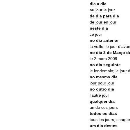
dia
a
dia
au
jour
le
jour
de
dia
para
dia
de
jour
en
jour
neste
dia
ce
jour
no
dia
anterior
la
veille
;
le
jour
d
'
avan
no
dia
2
de
Março
d
le
2
mars
2009
no
dia
seguinte
le
lendemain
;
le
jour
no
mesmo
dia
jour
pour
jour
no
outro
dia
l
'
autre
jour
qualquer
dia
un
de
ces
jours
todos
os
dias
tous
les
jours
;
chaque
um
dia
destes