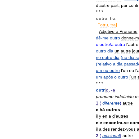
d
’
autre
part
,
par
cont
* * *
outro
,
tra
[`
otru
,
tra
]
Adjetivo
e
Pronome
dê
-
me
outro
donne
-
m
o
outro
/
a
outra
l
'
autre
outro
dia
un
autre
jou
no
outro
dia
(
no
dia
s
(
relativo
a
dia
passad
um
ou
outro
l
'
un
ou
l
'
um
após
o
outro
l
'
un
* * *
outr
|
o
, -
a
pronome
indefinido
m
1
(
diferente
)
autre
e
há
outros
il
y
en
a
d
'
autres
ele
encontra
-
se
com
il
a
des
rendez
-
vous
2
(
adicional
)
autre