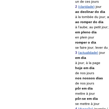
un
de
ces
jours
2
(
claridade
)
jour
ao
declinar
do
dia
à
la
tombée
du
jour
;
a
ao
romper
do
dia
à
l
'
aube
;
au
petit
jour
em
pleno
dia
en
plein
jour
romper
o
dia
se
faire
jour
;
lever
du
3
(
actualidade
)
jour
em
dia
à
jour
;
à
la
page
hoje
em
dia
de
nos
jours
nos
nossos
dias
de
nos
jours
pôr
em
dia
mettre
à
jour
pôr
-
se
em
dia
se
mettre
à
jour
4
(
duração
)
journée
f
.