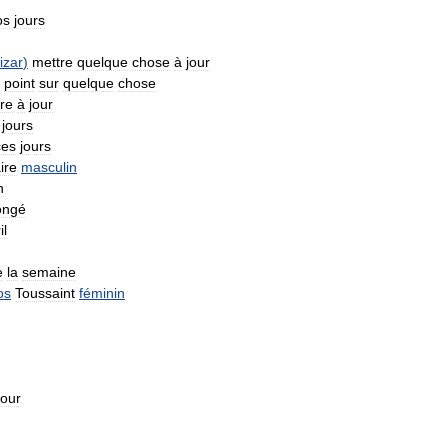
os
jours
izar
)
mettre
quelque
chose
à
jour
point
sur
quelque
chose
re
à
jour
jours
ces
jours
ire
masculin
n
ongé
il
e
la
semaine
os
Toussaint
féminin
jour