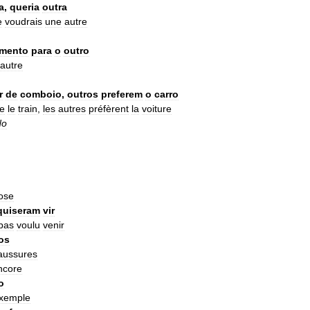
a
,
queria
outra
e
voudrais
une
autre
mento
para
o
outro
autre
r
de
comboio
,
outros
preferem
o
carro
e
le
train
,
les
autres
préfèrent
la
voiture
do
ose
quiseram
vir
pas
voulu
venir
os
aussures
ncore
o
xemple