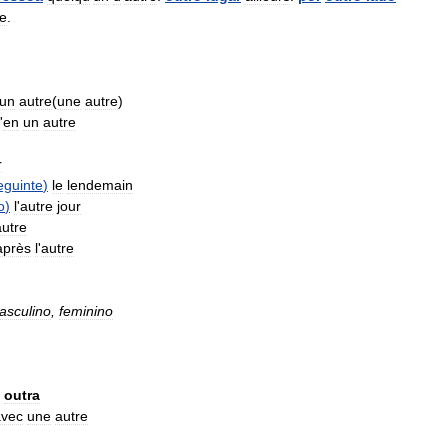
re
.
un
autre
(
une
autre
)
'
en
un
autre
r
eguinte
)
le
lendemain
o
)
l
'
autre
jour
autre
après
l
'
autre
asculino
,
feminino
outra
avec
une
autre