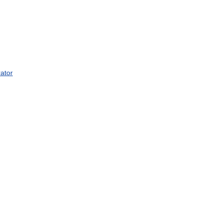
rator