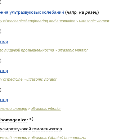
ения
ультразвуковых
колебаний
(
напр
.
на
резец
)
ry
of
mechanical
engineering
and
automation
ultrasonic
vibrator
>
атор
по
пищевой
промышленности
ultrasonic
vibrator
>
атор
ry
of
medicine
ultrasonic
vibrator
>
атор
ельный
словарь
ultrasonic
vibrator
>
)
homogenizer
ультразвуковой
гомогенизатор
усский
словарь
ultrasonic
(
vibrator
)
homogenizer
>