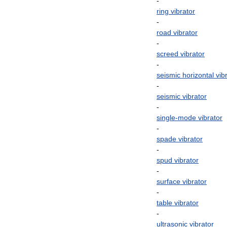
-
ring
vibrator
-
road
vibrator
-
screed
vibrator
-
seismic
horizontal
vib
-
seismic
vibrator
-
single
-
mode
vibrator
-
spade
vibrator
-
spud
vibrator
-
surface
vibrator
-
table
vibrator
-
ultrasonic
vibrator