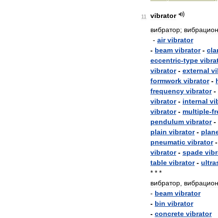
vibrator
11
вибратор
;
вибрацио
-
air
vibrator
-
beam
vibrator
-
cl
eccentric
-
type
vibra
vibrator
-
external
vi
formwork
vibrator
-
frequency
vibrator
-
vibrator
-
internal
vi
vibrator
-
multiple
-
f
pendulum
vibrator
-
plain
vibrator
-
plan
pneumatic
vibrator
vibrator
-
spade
vibr
table
vibrator
-
ultra
* * *
вибратор
,
вибрацио
-
beam
vibrator
-
bin
vibrator
-
concrete
vibrator