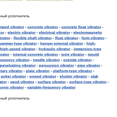
нный
уплотнитель
amped
vibrator
-
concrete
vibrator
-
concrete
float
vibrator
-
tor
-
electric
vibrator
-
electrical
vibrator
-
electromagnetic
brator
-
flexible
shaft
vibrator
-
float
vibrator
-
form
vibrator
-
hammer
-
type
vibrator
-
hanger
external
vibrator
-
high
-
high
-
speed
vibrator
-
hydraulic
vibrator
-
immersion
-
type
brator
-
internal
concrete
vibrator
-
joint
vibrator
-
mould
requency
vibrator
-
needle
vibrator
-
outside
vibrator
-
penetrating
vibrator
-
percussion
vibrator
-
pipe
vibrator
-
etary
vibrator
-
plate
vibrator
-
platform
-
type
vibrator
-
-
poker
vibrator
-
screed
vibrator
-
shutter
vibrator
-
slab
ator
-
spud
vibrator
-
surface
vibrator
-
surface
-
type
vibrator
-
sonic
vibrator
-
variable
-
frequency
vibrator
нный
уплотнитель