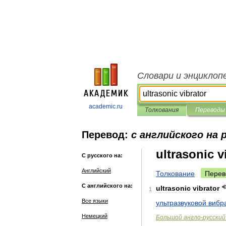
Словари и энциклоп
academic.ru
Толкования
Переводы
Перевод:
с английского на 
ultrasonic v
С русского на:
Английский
Толкование
Перев
С английского на:
ultrasonic
vibrator
1
Все языки
ультразвуковой
вибр
Немецкий
Большой
англо
-
русский