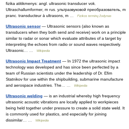
fizika atitikmenys: angl. ultrasonic transducer vok.
Ultraschallumformer, m rus. ультразвуковой преобразователь, m
pranc. transducteur à ultrasons, m …
Fizikos terminų žodynas
Ultrasonic sensor
— Ultrasonic sensors (also known as
transducers when they both send and receive) work on a principle
similar to radar or sonar which evaluate attributes of a target by
interpreting the echoes from radio or sound waves respectively.
Ultrasonic… …
Wikipedia
Ultrasonic Impact Treatment
— In 1972 the ultrasonic impact
technology was developed and has since been perfected by a
team of Russian scientists under the leadership of Dr. Efim
Statnikov for use within the shipbuilding, submarine manufacture
and aerospace industries. The… …
Wikipedia
Ultrasonic welding
— is an industrial whereby high frequency
ultrasonic acoustic vibrations are locally applied to workpieces
being held together under pressure to create a solid state weld. It
is commonly used for plastics, and especially for joining
dissimilar… …
Wikipedia