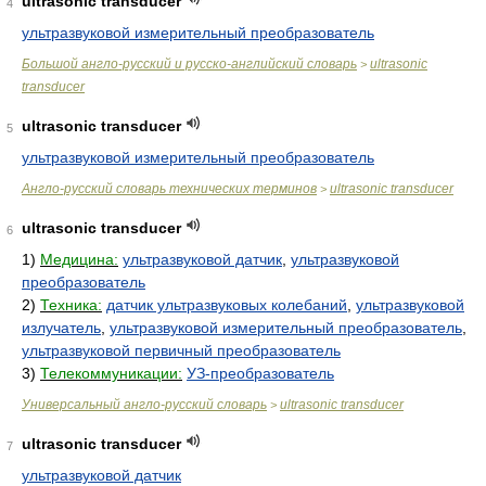
ultrasonic transducer
4
ультразвуковой измерительный преобразователь
Большой англо-русский и русско-английский словарь
ultrasonic
>
transducer
ultrasonic transducer
5
ультразвуковой измерительный преобразователь
Англо-русский словарь технических терминов
ultrasonic transducer
>
ultrasonic transducer
6
1)
Медицина:
ультразвуковой датчик
,
ультразвуковой
преобразователь
2)
Техника:
датчик ультразвуковых колебаний
,
ультразвуковой
излучатель
,
ультразвуковой измерительный преобразователь
,
ультразвуковой первичный преобразователь
3)
Телекоммуникации:
УЗ-преобразователь
Универсальный англо-русский словарь
ultrasonic transducer
>
ultrasonic transducer
7
ультразвуковой датчик