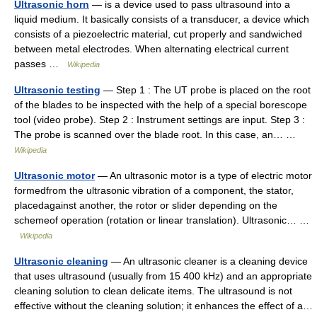
Ultrasonic horn
— is a device used to pass ultrasound into a
liquid medium. It basically consists of a transducer, a device which
consists of a piezoelectric material, cut properly and sandwiched
between metal electrodes. When alternating electrical current
passes …
Wikipedia
Ultrasonic testing
— Step 1 : The UT probe is placed on the root
of the blades to be inspected with the help of a special borescope
tool (video probe). Step 2 : Instrument settings are input. Step 3 :
The probe is scanned over the blade root. In this case, an… …
Wikipedia
Ultrasonic motor
— An ultrasonic motor is a type of electric motor
formedfrom the ultrasonic vibration of a component, the stator,
placedagainst another, the rotor or slider depending on the
schemeof operation (rotation or linear translation). Ultrasonic… …
Wikipedia
Ultrasonic cleaning
— An ultrasonic cleaner is a cleaning device
that uses ultrasound (usually from 15 400 kHz) and an appropriate
cleaning solution to clean delicate items. The ultrasound is not
effective without the cleaning solution; it enhances the effect of a…