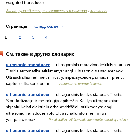
weighted transducer
Англо-русский словарь технических терминов
transducer
>
Страницы
Следующая
→
1
2
3
4
См. также в других словарях:
ultrasonic transducer
— ultragarsinis matavimo keitiklis statusas
T sritis automatika atitikmenys: angl. ultrasonic transducer vok.
Ultraschallaufnehmer, m rus. ультразвуковой датчик, m pranc.
capteur ultrasonique, m …
Automatikos terminų žodynas
ultrasonic transducer
— ultragarsinis keitlys statusas T sritis
Standartizacija ir metrologija apibrėžtis Keitlys ultragarsiniam
signalui keisti elektriniu arba atvirkščiai. atitikmenys: angl.
ultrasonic transducer vok. Ultraschallumformer, m rus.
ультразвуковой… …
Penkiakalbis aiškinamasis metrologijos terminų žodynas
ultrasonic transducer
— ultragarsinis keitlys statusas T sritis