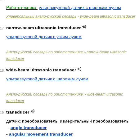
Робототехника:
ультразвуковой датчик с широким лучом
Универсальный англо-русский словарь
wide-beam ultrasonic transducer
>
narrow-beam ultrasonic transducer
17
ультразвуковой датчик с узким лучом
Англо-русский словарь по робототехнике
narrow-beam ultrasonic
>
transducer
wide-beam ultrasonic transducer
18
ультразвуковой датчик с широким лучом
Англо-русский словарь по робототехнике
wide-beam ultrasonic
>
transducer
transducer
19
датчик; преобразователь, измерительный преобразователь
-
angle transducer
-
angular movement transducer