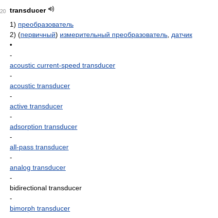
transducer
20
1)
преобразователь
2)
(
первичный
)
измерительный преобразователь
,
датчик
•
-
acoustic current-speed transducer
-
acoustic transducer
-
active transducer
-
adsorption transducer
-
all-pass transducer
-
analog transducer
-
bidirectional transducer
-
bimorph transducer