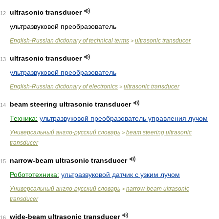
ultrasonic transducer
12
ультразвуковой преобразователь
English-Russian dictionary of technical terms
ultrasonic transducer
>
ultrasonic transducer
13
ультразвуковой преобразователь
English-Russian dictionary of electronics
ultrasonic transducer
>
beam steering ultrasonic transducer
14
Техника:
ультразвуковой преобразователь управления лучом
Универсальный англо-русский словарь
beam steering ultrasonic
>
transducer
narrow-beam ultrasonic transducer
15
Робототехника:
ультразвуковой датчик с узким лучом
Универсальный англо-русский словарь
narrow-beam ultrasonic
>
transducer
wide-beam ultrasonic transducer
16