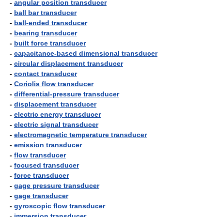
-
angular position transducer
-
ball bar transducer
-
ball-ended transducer
-
bearing transducer
-
built force transducer
-
capacitance-based dimensional transducer
-
circular displacement transducer
-
contact transducer
-
Coriolis flow transducer
-
differential-pressure transducer
-
displacement transducer
-
electric energy transducer
-
electric signal transducer
-
electromagnetic temperature transducer
-
emission transducer
-
flow transducer
-
focused transducer
-
force transducer
-
gage pressure transducer
-
gage transducer
-
gyroscopic flow transducer
-
immersion transducer