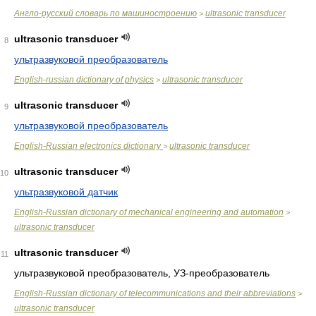
Англо-русский словарь по машиностроению
ultrasonic transducer
>
ultrasonic transducer
8
ультразвуковой преобразователь
English-russian dictionary of physics
ultrasonic transducer
>
ultrasonic transducer
9
ультразвуковой преобразователь
English-Russian electronics dictionary
ultrasonic transducer
>
ultrasonic transducer
10
ультразвуковой датчик
English-Russian dictionary of mechanical engineering and automation
>
ultrasonic transducer
ultrasonic transducer
11
ультразвуковой преобразователь, УЗ-преобразователь
English-Russian dictionary of telecommunications and their abbreviations
>
ultrasonic transducer