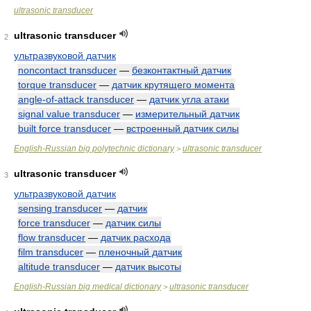
ultrasonic transducer
ultrasonic transducer
2
ультразвуковой датчик
noncontact transducer
—
безконтактный датчик
torque transducer
—
датчик крутящего момента
angle-of-attack transducer
—
датчик угла атаки
signal value transducer
—
измерительный датчик
built force transducer
—
встроенный датчик силы
English-Russian big polytechnic dictionary
ultrasonic transducer
>
ultrasonic transducer
3
ультразвуковой датчик
sensing transducer
—
датчик
force transducer
—
датчик силы
flow transducer
—
датчик расхода
film transducer
—
пленочный датчик
altitude transducer
—
датчик высоты
English-Russian big medical dictionary
ultrasonic transducer
>