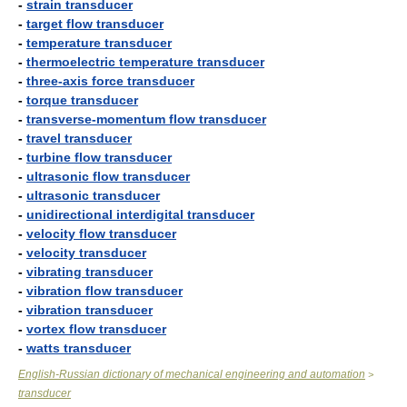
-
strain transducer
-
target flow transducer
-
temperature transducer
-
thermoelectric temperature transducer
-
three-axis force transducer
-
torque transducer
-
transverse-momentum flow transducer
-
travel transducer
-
turbine flow transducer
-
ultrasonic flow transducer
-
ultrasonic transducer
-
unidirectional interdigital transducer
-
velocity flow transducer
-
velocity transducer
-
vibrating transducer
-
vibration flow transducer
-
vibration transducer
-
vortex flow transducer
-
watts transducer
English-Russian dictionary of mechanical engineering and automation
>
transducer