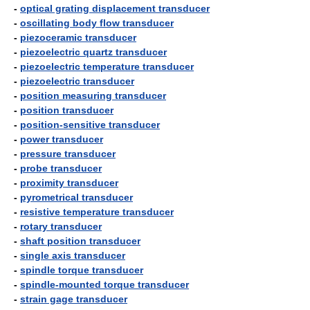
-
optical grating displacement transducer
-
oscillating body flow transducer
-
piezoceramic transducer
-
piezoelectric quartz transducer
-
piezoelectric temperature transducer
-
piezoelectric transducer
-
position measuring transducer
-
position transducer
-
position-sensitive transducer
-
power transducer
-
pressure transducer
-
probe transducer
-
proximity transducer
-
pyrometrical transducer
-
resistive temperature transducer
-
rotary transducer
-
shaft position transducer
-
single axis transducer
-
spindle torque transducer
-
spindle-mounted torque transducer
-
strain gage transducer