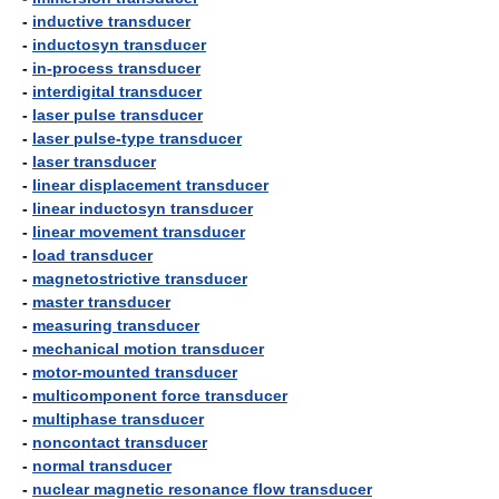
-
inductive transducer
-
inductosyn transducer
-
in-process transducer
-
interdigital transducer
-
laser pulse transducer
-
laser pulse-type transducer
-
laser transducer
-
linear displacement transducer
-
linear inductosyn transducer
-
linear movement transducer
-
load transducer
-
magnetostrictive transducer
-
master transducer
-
measuring transducer
-
mechanical motion transducer
-
motor-mounted transducer
-
multicomponent force transducer
-
multiphase transducer
-
noncontact transducer
-
normal transducer
-
nuclear magnetic resonance flow transducer