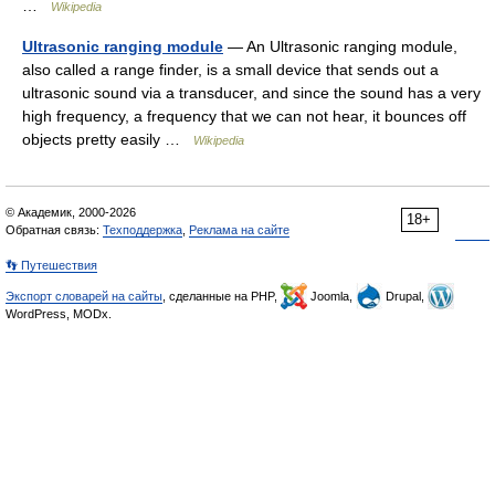
…
Wikipedia
Ultrasonic ranging module
— An Ultrasonic ranging module,
also called a range finder, is a small device that sends out a
ultrasonic sound via a transducer, and since the sound has a very
high frequency, a frequency that we can not hear, it bounces off
objects pretty easily …
Wikipedia
© Академик, 2000-2026
18+
Обратная связь:
Техподдержка
,
Реклама на сайте
👣 Путешествия
Экспорт словарей на сайты
, сделанные на PHP,
Joomla,
Drupal,
WordPress, MODx.