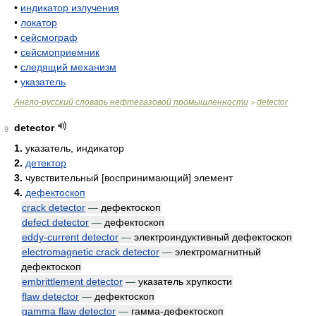
•
индикатор излучения
•
локатор
•
сейсмограф
•
сейсмоприемник
•
следящий механизм
•
указатель
Англо-русский словарь нефтегазовой промышленности
detector
>
detector
9
1.
указатель, индикатор
2.
детектор
3.
чувствительный [воспринимающий] элемент
4.
дефектоскоп
crack detector
—
дефектоскоп
defect detector
—
дефектоскоп
eddy-current detector
—
электроиндуктивный дефектоскоп
electromagnetic crack detector
—
электромагнитный
дефектоскоп
embrittlement detector
—
указатель хрупкости
flaw detector
—
дефектоскоп
gamma flaw detector
—
гамма-дефектоскоп