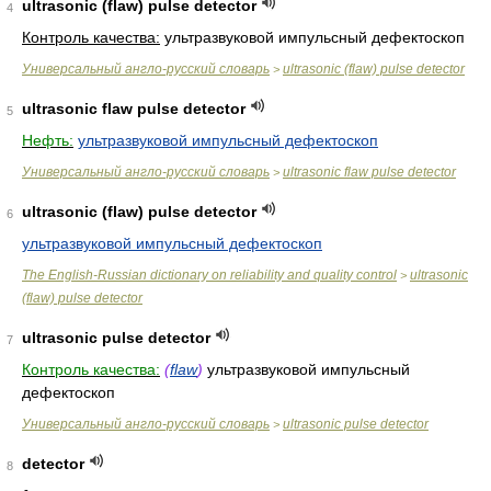
ultrasonic (flaw) pulse detector
4
Контроль качества:
ультразвуковой импульсный дефектоскоп
Универсальный англо-русский словарь
ultrasonic (flaw) pulse detector
>
ultrasonic flaw pulse detector
5
Нефть:
ультразвуковой импульсный дефектоскоп
Универсальный англо-русский словарь
ultrasonic flaw pulse detector
>
ultrasonic (flaw) pulse detector
6
ультразвуковой импульсный дефектоскоп
The English-Russian dictionary on reliability and quality control
ultrasonic
>
(flaw) pulse detector
ultrasonic pulse detector
7
Контроль качества:
(
flaw
)
ультразвуковой импульсный
дефектоскоп
Универсальный англо-русский словарь
ultrasonic pulse detector
>
detector
8