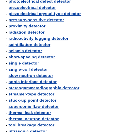
-
photoelectrical defect detector
-
piezoelectrical detector
-
piezoelectrical crystal-type detector
-
pressure-sensitive detector
-
proximity detector
-
radiation detector
-
radioactivity logging detector
-
scintillation detector
-
seismic detector
-
short-spacing detector
-
single detector
-
single-coil detector
-
slow neutron detector
-
sonic interface detector
-
stereogammaradiographic detector
-
streamer-type detector
-
stuck-up point detector
-
supersonic flaw detector
-
thermal leak detector
-
thermal neutron detector
-
tool breakage detector
-
ultrasonic detector