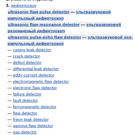
3.
дефектоскоп
ultrasonic flaw pulse detector
—
ультразвуковой
импульсный дефектоскоп
ultrasonic flaw resonance detector
—
ультразвуковой
резонансный дефектоскоп
ultrasonic pulse-echo flaw detector
—
ультразвуковой эхо-
импульсный дефектоскоп
—
casing leak detector
—
crack detector
—
defect detector
—
differential leak detector
—
eddy-current detector
—
electromagnetic flaw detector
—
electronic flaw detector
—
failure detector
—
fault detector
—
ferromagnetic detector
—
flaw detector
—
freon leak detector
—
gamma flaw detector
—
gas detector