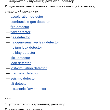
1.
индикатор излучения; детектор; локатор
2.
чувствительный элемент, воспринимающий элемент;
следящий механизм
—
acceleration detector
—
combustible gas detector
—
fire detector
—
flaw detector
—
gas detector
—
halogen-sensitive leak detector
—
helium leak detector
—
holiday detector
—
kick detector
—
leak detector
—
lost-circulation detector
—
magnetic detector
—
seismic detector
—
tilt detector
—
ultrasonic flaw detector
* * *
1.
устройство обнаружения; детектор
2.
указатель; индикатор