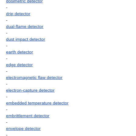
dosimetric detector
-
drip detector
-
dual-flame detector
-
dust impact detector
-
earth detector
-
edge detector
-
electromagnetic flaw detector
-
electron-capture detector
-
embedded temperature detector
-
embrittlement detector
-
envelope detector
-