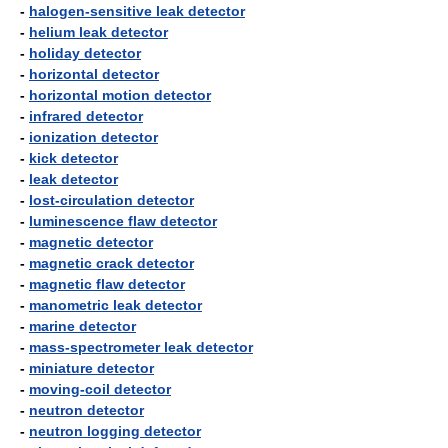
-
halogen-sensitive leak detector
-
helium leak detector
-
holiday detector
-
horizontal detector
-
horizontal motion detector
-
infrared detector
-
ionization detector
-
kick detector
-
leak detector
-
lost-circulation detector
-
luminescence flaw detector
-
magnetic detector
-
magnetic crack detector
-
magnetic flaw detector
-
manometric leak detector
-
marine detector
-
mass-spectrometer leak detector
-
miniature detector
-
moving-coil detector
-
neutron detector
-
neutron logging detector