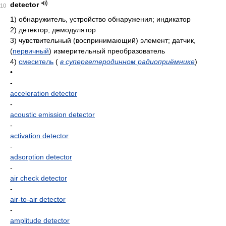
detector
10
1)
обнаружитель, устройство обнаружения; индикатор
2)
детектор; демодулятор
3)
чувствительный (воспринимающий) элемент; датчик,
(
первичный
) измерительный преобразователь
4)
смеситель
(
в супергетеродинном радиоприёмнике
)
•
-
acceleration detector
-
acoustic emission detector
-
activation detector
-
adsorption detector
-
air check detector
-
air-to-air detector
-
amplitude detector