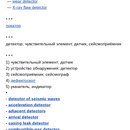
—
wear detector
—
X-ray flaw detector
* * *
локатор
* * *
детектор, чувствительный элемент, датчик, сейсмоприёмник
* * *
1)
чувствительный элемент; датчик
2)
устройство обнаружения; детектор
3)
сейсмоприёмник; сейсмограф
4)
дефектоскоп
5)
указатель; индикатор
•
-
detector of seismic waves
-
acceleration detector
-
adjacent detectors
-
arrival detector
-
casing leak detector
-
combustible-gas detector