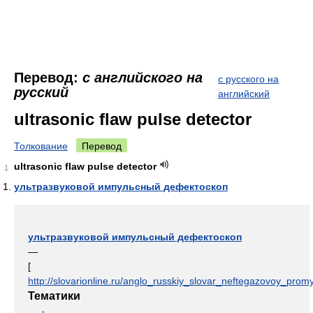
Перевод:
с английского на
с русского на
русский
английский
ultrasonic flaw pulse detector
Толкование
Перевод
ultrasonic flaw pulse detector
1
ультразвуковой импульсный дефектоскоп
ультразвуковой импульсный дефектоскоп
—
[
http://slovarionline.ru/anglo_russkiy_slovar_neftegazovoy_promy
Тематики