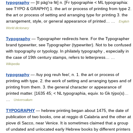
typography
— [tī päg′rə fē] n. [Fr typographie < ML typographia:
see TYPO & GRAPHY] 1. the art or process of printing from type 2.
the art or process of setting and arranging type for printing 3. the
arrangement, style, or general appearance of printed… …
English
World dictionary
Typography
— Typographer redirects here. For the Typographer
brand typewriter, see Typographer (typewriter). Not to be confused
with topography or typology. In philately typography , especially in
the case of 19th century stamps, refers to letterpress… …
Wikipedia
typography
— /tuy pog reuh fee/, n. 1. the art or process of
printing with type. 2. the work of setting and arranging types and of
printing from them. 3. the general character or appearance of
printed matter. [1635 45; < NL typographia, equiv. to Gk týpo(s)…
…
Universalium
TYPOGRAPHY
— hebrew printing began about 1475, the date of
publication of two books, one at reggio di Calabria and the other at
piove di Sacco, near Venice. It is sometimes claimed that a group
of undated and unlocated early Hebrew books by different printers