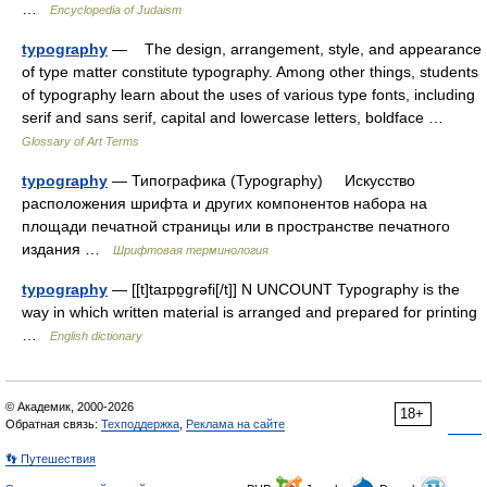
…
Encyclopedia of Judaism
typography
— The design, arrangement, style, and appearance
of type matter constitute typography. Among other things, students
of typography learn about the uses of various type fonts, including
serif and sans serif, capital and lowercase letters, boldface …
Glossary of Art Terms
typography
— Типографика (Typography) Искусство
расположения шрифта и других компонентов набора на
площади печатной страницы или в пространстве печатного
издания …
Шрифтовая терминология
typography
— [[t]taɪpɒ̱grəfi[/t]] N UNCOUNT Typography is the
way in which written material is arranged and prepared for printing
…
English dictionary
© Академик, 2000-2026
18+
Обратная связь:
Техподдержка
,
Реклама на сайте
👣 Путешествия