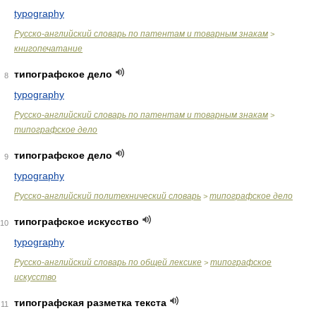
typography
Русско-английский словарь по патентам и товарным знакам
>
книгопечатание
типографское дело
8
typography
Русско-английский словарь по патентам и товарным знакам
>
типографское дело
типографское дело
9
typography
Русско-английский политехнический словарь
типографское дело
>
типографское искусство
10
typography
Русско-английский словарь по общей лексике
типографское
>
искусство
типографская разметка текста
11