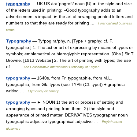
typography
— UK US /taɪˈpɒgrəfi/ noun [U] ► the style and size
of the letters used in printing: »Good typography adds to an
advertisement s impact. ► the art of arranging printed letters and
numbers so that they are ready for printing …
Financial and business
terms
Typography
— Ty*pog ra*phy, n. [Type + graphy: cf. F.
typographie.] 1. The act or art of expressing by means of types or
symbols; emblematical or hieroglyphic representation. [Obs.] Sir T.
Browne. [1913 Webster] 2. The art of printing with types; the use
of… …
The Collaborative International Dictionary of English
typography
— 1640s, from Fr. typographie, from M.L.
typographia, from Gk. typos (see TYPE (Cf. type)) + grapheia
writing …
Etymology dictionary
typography
— ► NOUN 1) the art or process of setting and
arranging types and printing from them. 2) the style and
appearance of printed matter. DERIVATIVES typographer noun
typographic adjective typographical adjective …
English terms
dictionary