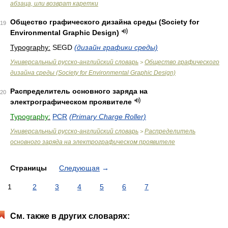
абзаца, или возврат каретки
Общество графического дизайна среды (Society for
19
Environmental Graphic Design)
Typography:
SEGD
(дизайн графики среды)
Универсальный русско-английский словарь
Общество графического
>
дизайна среды (Society for Environmental Graphic Design)
Распределитель основного заряда на
20
электрографическом проявителе
Typography:
PCR
(Primary Charge Roller)
Универсальный русско-английский словарь
Распределитель
>
основного заряда на электрографическом проявителе
Страницы
Следующая
→
1
2
3
4
5
6
7
См. также в других словарях: