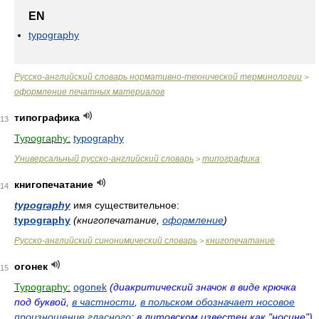
EN
typography
Русско-английский словарь нормативно-технической терминологии
>
оформление печатных материалов
типографика
13
Typography:
typography
Универсальный русско-английский словарь
типографика
>
книгопечатание
14
typography
имя существительное:
typography
(книгопечатание,
оформление
)
Русско-английский синонимический словарь
книгопечатание
>
огонeк
15
Typography:
ogonek
(диакритический значок в виде крючка
под буквой,
в частности
,
в польском обозначает носовое
произношение гласного
; в литовском известен как "носине")