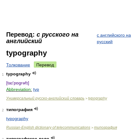
Перевод:
с русского на
с английского на
английский
русский
typography
Толкование
Перевод
typography
1
[taɪ'pɒgrəfɪ]
Abbreviation:
typ
Универсальный русско-английский словарь
typography
>
типография
2
typography
Russian-English dictionary of telecommunications
типография
>
типографское дело