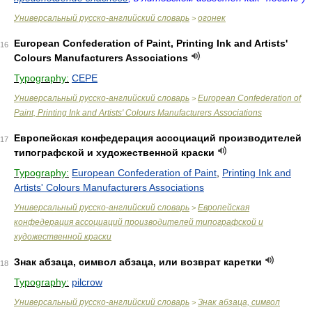
Универсальный русско-английский словарь
огонeк
>
European Confederation of Paint, Printing Ink and Artists'
16
Colours Manufacturers Associations
Typography:
CEPE
Универсальный русско-английский словарь
European Confederation of
>
Paint, Printing Ink and Artists' Colours Manufacturers Associations
Европейская конфедерация ассоциаций производителей
17
типографской и художественной краски
Typography:
European Confederation of Paint
,
Printing Ink and
Artists' Colours Manufacturers Associations
Универсальный русско-английский словарь
Европейская
>
конфедерация ассоциаций производителей типографской и
художественной краски
Знак абзаца, символ абзаца, или возврат каретки
18
Typography:
pilcrow
Универсальный русско-английский словарь
Знак абзаца, символ
>