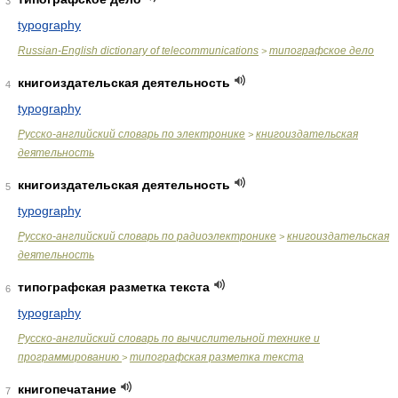
3
typography
Russian-English dictionary of telecommunications
типографское дело
>
книгоиздательская деятельность
4
typography
Русско-английский словарь по электронике
книгоиздательская
>
деятельность
книгоиздательская деятельность
5
typography
Русско-английский словарь по радиоэлектронике
книгоиздательская
>
деятельность
типографская разметка текста
6
typography
Русско-английский словарь по вычислительной технике и
программированию
типографская разметка текста
>
книгопечатание
7