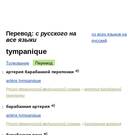
Перевод:
с русского на
со всех языков на
все языки
русский
tympanique
Толкование
Перевод
артерия барабанной перепонки
1
artère tympanique
Русско-французский медицинский словарь
артерия барабанной
>
перепонки
барабанная артерия
2
artère tympanique
Русско-французский медицинский словарь
барабанная артерия
>
барабанная вена