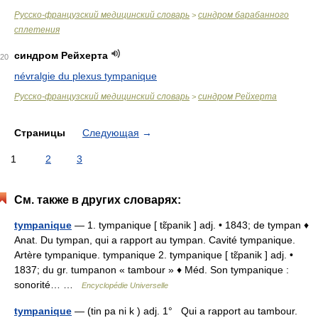
Русско-французский медицинский словарь
синдром барабанного
>
сплетения
синдром Рейхерта
20
névralgie du plexus tympanique
Русско-французский медицинский словарь
синдром Рейхерта
>
Страницы
Следующая
→
1
2
3
См. также в других словарях:
tympanique
— 1. tympanique [ tɛ̃panik ] adj. • 1843; de tympan ♦
Anat. Du tympan, qui a rapport au tympan. Cavité tympanique.
Artère tympanique. tympanique 2. tympanique [ tɛ̃panik ] adj. •
1837; du gr. tumpanon « tambour » ♦ Méd. Son tympanique :
sonorité… …
Encyclopédie Universelle
tympanique
— (tin pa ni k ) adj. 1° Qui a rapport au tambour.