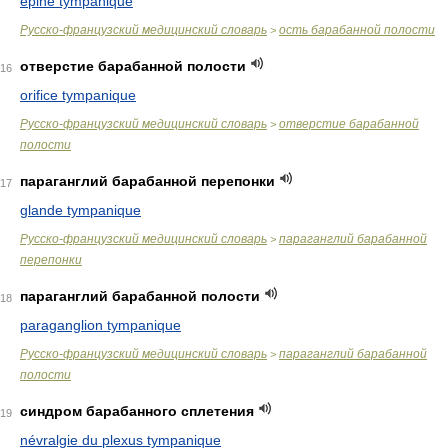
épine tympanique
Русско-французский медицинский словарь
ость барабанной полости
>
отверстие барабанной полости
16
orifice tympanique
Русско-французский медицинский словарь
отверстие барабанной
>
полости
параганглий барабанной перепонки
17
glande tympanique
Русско-французский медицинский словарь
параганглий барабанной
>
перепонки
параганглий барабанной полости
18
paraganglion tympanique
Русско-французский медицинский словарь
параганглий барабанной
>
полости
синдром барабанного сплетения
19
névralgie du plexus tympanique