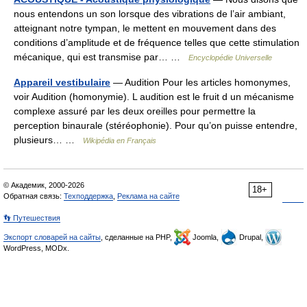
nous entendons un son lorsque des vibrations de l’air ambiant,
atteignant notre tympan, le mettent en mouvement dans des
conditions d’amplitude et de fréquence telles que cette stimulation
mécanique, qui est transmise par… …
Encyclopédie Universelle
Appareil vestibulaire
— Audition Pour les articles homonymes,
voir Audition (homonymie). L audition est le fruit d un mécanisme
complexe assuré par les deux oreilles pour permettre la
perception binaurale (stéréophonie). Pour qu’on puisse entendre,
plusieurs… …
Wikipédia en Français
© Академик, 2000-2026
18+
Обратная связь:
Техподдержка
,
Реклама на сайте
👣 Путешествия
Экспорт словарей на сайты
, сделанные на PHP,
Joomla,
Drupal,
WordPress, MODx.