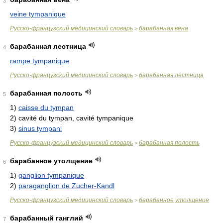
3
veine tympanique
Русско-французский медицинский словарь
барабанная вена
>
барабанная лестница
4
rampe tympanique
Русско-французский медицинский словарь
барабанная лестница
>
барабанная полость
5
1)
caisse du tympan
2)
cavité du tympan, cavité tympanique
3)
sinus tympani
Русско-французский медицинский словарь
барабанная полость
>
барабанное утолщение
6
1)
ganglion tympanique
2)
paraganglion de Zucher-Kandl
Русско-французский медицинский словарь
барабанное утолщение
>
барабанный ганглий
7