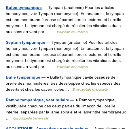
Bulbe tympanique
— Tympan (anatomie) Pour les articles
homonymes, voir Tympan (homonymie). En anatomie, le tympan
est une membrane fibreuse séparant l oreille externe et l oreille
moyenne. Le tympan est chargé de récolter les vibrations dues
aux sons arrivant par… …
Wikipédia en Français
Septum tympanique
— Tympan (anatomie) Pour les articles
homonymes, voir Tympan (homonymie). En anatomie, le tympan
est une membrane fibreuse séparant l oreille externe et l oreille
moyenne. Le tympan est chargé de récolter les vibrations dues
aux sons arrivant par… …
Wikipédia en Français
Bulle tympanique
— ● Bulle tympanique cavité osseuse de l
oreille des mammifères, très développée chez les espèces des
déserts et chez les cavernicoles …
Encyclopédie Universelle
Rampe tympanique, vestibulaire
— ● Rampe tympanique,
vestibulaire chacune des deux parties du limaçon de l oreille
interne, séparées par la lame spirale et le labyrinthe membraneux
…
Encyclopédie Universelle
ACOUSTIQUE - Acoustique physiologique
— Nous disons que