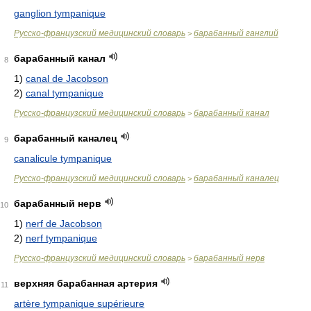
ganglion tympanique
Русско-французский медицинский словарь
барабанный ганглий
>
барабанный канал
8
1)
canal de Jacobson
2)
canal tympanique
Русско-французский медицинский словарь
барабанный канал
>
барабанный каналец
9
canalicule tympanique
Русско-французский медицинский словарь
барабанный каналец
>
барабанный нерв
10
1)
nerf de Jacobson
2)
nerf tympanique
Русско-французский медицинский словарь
барабанный нерв
>
верхняя барабанная артерия
11
artère tympanique supérieure