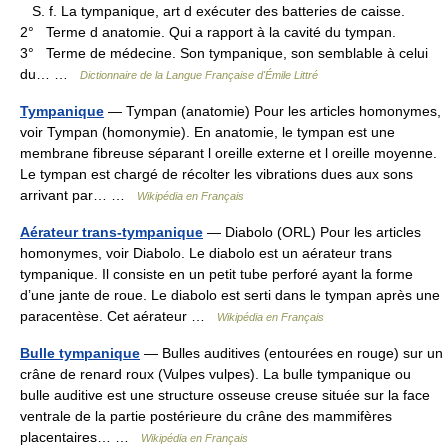
S. f. La tympanique, art d exécuter des batteries de caisse.
2° Terme d anatomie. Qui a rapport à la cavité du tympan.
3° Terme de médecine. Son tympanique, son semblable à celui
du… …
Dictionnaire de la Langue Française d'Émile Littré
Tympanique
— Tympan (anatomie) Pour les articles homonymes,
voir Tympan (homonymie). En anatomie, le tympan est une
membrane fibreuse séparant l oreille externe et l oreille moyenne.
Le tympan est chargé de récolter les vibrations dues aux sons
arrivant par… …
Wikipédia en Français
Aérateur trans-tympanique
— Diabolo (ORL) Pour les articles
homonymes, voir Diabolo. Le diabolo est un aérateur trans
tympanique. Il consiste en un petit tube perforé ayant la forme
d’une jante de roue. Le diabolo est serti dans le tympan après une
paracentèse. Cet aérateur …
Wikipédia en Français
Bulle tympanique
— Bulles auditives (entourées en rouge) sur un
crâne de renard roux (Vulpes vulpes). La bulle tympanique ou
bulle auditive est une structure osseuse creuse située sur la face
ventrale de la partie postérieure du crâne des mammifères
placentaires… …
Wikipédia en Français