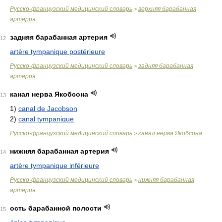
Русско-французский медицинский словарь
верхняя барабанная
>
артерия
задняя барабанная артерия
12
artère tympanique postérieure
Русско-французский медицинский словарь
задняя барабанная
>
артерия
канал нерва Якобсона
13
1)
canal de Jacobson
2)
canal tympanique
Русско-французский медицинский словарь
канал нерва Якобсона
>
нижняя барабанная артерия
14
artère tympanique inférieure
Русско-французский медицинский словарь
нижняя барабанная
>
артерия
ость барабанной полости
15