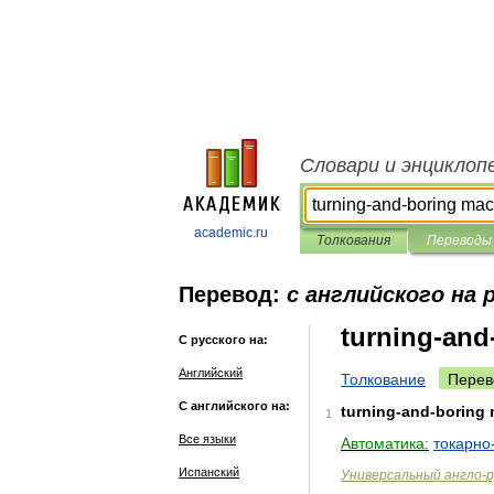
Словари и энциклоп
academic.ru
Толкования
Переводы
Перевод:
с английского на 
turning-and
С русского на:
Английский
Толкование
Перев
С английского на:
turning
-
and
-
boring
1
Все языки
Автоматика:
токарно
Испанский
Универсальный
англо
-
р