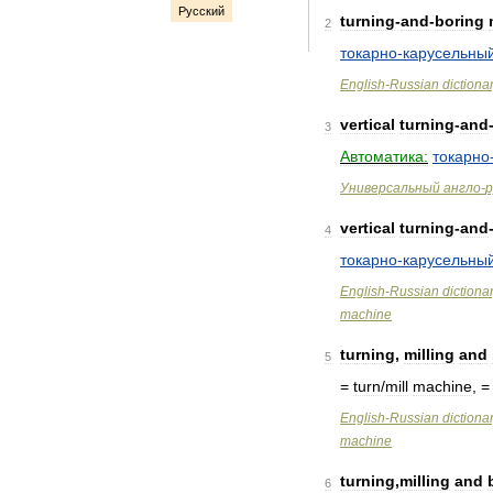
Русский
turning
-
and
-
boring
2
токарно
-
карусельны
English
-
Russian
dictiona
vertical
turning
-
and
3
Автоматика:
токарно
Универсальный
англо
-
р
vertical
turning
-
and
4
токарно
-
карусельны
English
-
Russian
dictiona
machine
turning
,
milling
and
5
=
turn
/
mill
machine
, 
English
-
Russian
dictiona
machine
turning
,
milling
and
6