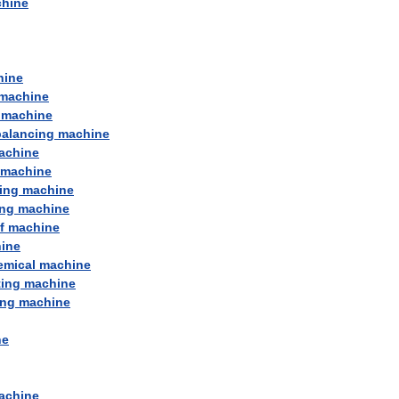
hine
hine
machine
machine
balancing
machine
achine
machine
ing
machine
ng
machine
f
machine
ine
emical
machine
ting
machine
ing
machine
ne
achine