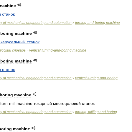
machine
й
станок
ry
of
mechanical
engineering
and
automation
turning
-
and
-
boring
machine
>
-
boring
machine
-
карусельный
станок
усский
словарь
vertical
turning
-
and
-
boring
machine
>
-
boring
machine
й
станок
ry
of
mechanical
engineering
and
automation
vertical
turning
-
and
-
boring
>
boring
machine
=
turn
-
mill
machine
токарный
многоцелевой
станок
ry
of
mechanical
engineering
and
automation
turning
,
milling
and
boring
>
boring
machine