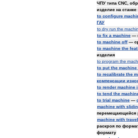
ЧПУ
типа
CNC
,
обр
изделие
на
станке
to
configure
machi
ГАУ
to
dry
run
the
machi
to
fix
a
machine
—
to
machine
off
—
с
to
machine
the
fea
изделия
to
program
the
mach
to
put
the
machine
to
recalibrate
the
m
компенсации
изно
to
render
machine
to
tend
the
machin
to
trial
machine
—
machine
with
slidi
перемещающейся
machine
with
trave
раскроя
по
форма
формату