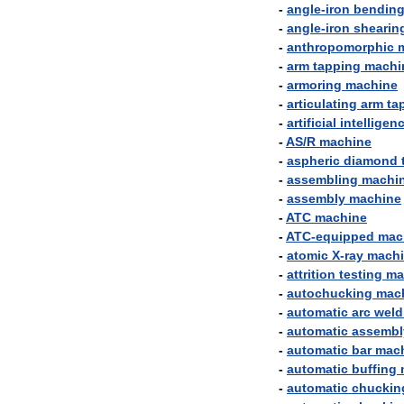
-
angle
-
iron
bendin
-
angle
-
iron
shearin
-
anthropomorphic
-
arm
tapping
machi
-
armoring
machine
-
articulating
arm
ta
-
artificial
intelligen
-
AS
/
R
machine
-
aspheric
diamond
-
assembling
machi
-
assembly
machine
-
ATC
machine
-
ATC
-
equipped
mac
-
atomic
X
-
ray
mach
-
attrition
testing
ma
-
autochucking
mac
-
automatic
arc
weld
-
automatic
assembl
-
automatic
bar
mac
-
automatic
buffing
-
automatic
chuckin