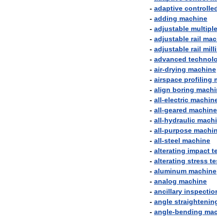
-
adaptive
controlle
-
adding
machine
-
adjustable
multipl
-
adjustable
rail
mac
-
adjustable
rail
mill
-
advanced
technol
-
air
-
drying
machine
-
airspace
profiling
-
align
boring
machi
-
all
-
electric
machin
-
all
-
geared
machine
-
all
-
hydraulic
mach
-
all
-
purpose
machi
-
all
-
steel
machine
-
alterating
impact
t
-
alterating
stress
te
-
aluminum
machine
-
analog
machine
-
ancillary
inspectio
-
angle
straightenin
-
angle
-
bending
mac