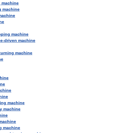
g
machine
g
machine
machine
ne
pping
machine
ce
-
driven
machine
turning
machine
ne
hine
ine
chine
hine
ing
machine
y
machine
hine
machine
g
machine