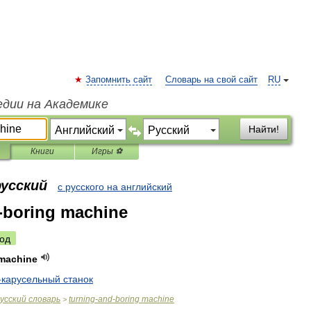
Запомнить сайт
Словарь на свой сайт
RU
едии на Академике
Найти!
Книги
Игры ⚽
русский
с русского на английский
-boring machine
од
machine
-
карусельный
станок
усский
словарь
turning
-
and
-
boring
machine
>