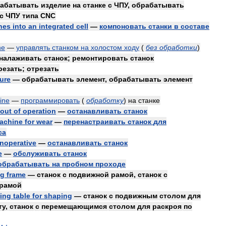
абатывать
изделие
на
станке
с
ЧПУ
,
обрабатывать
с
ЧПУ
типа
CNC
nes
into
an
integrated
cell
—
компоновать
станки
в
составе
ne
—
управлять
станком
на
холостом
ходу
(
без
обработки
)
налаживать
станок
;
ремонтировать
станок
резать
;
отрезать
ture
—
обрабатывать
элемент
,
обрабатывать
элемент
ine
—
программировать
(
обработку
)
на
станке
out
of
operation
—
останавливать
станок
achine
for
wear
—
перенастраивать
станок
для
са
inoperative
—
останавливать
станок
e
—
обслуживать
станок
обрабатывать
на
пробном
проходе
ng
frame
—
станок
с
подвижной
рамой
,
станок
с
рамой
ling
table
for
shaping
—
станок
с
подвижным
столом
для
ту
,
станок
с
перемещающимся
столом
для
раскроя
по