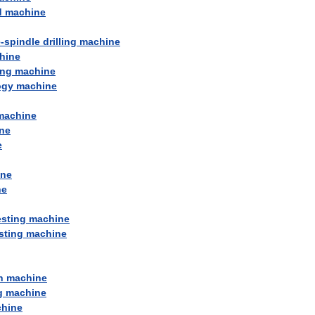
d
machine
e
-
spindle
drilling
machine
hine
ing
machine
ogy
machine
machine
ne
e
ine
ne
esting
machine
sting
machine
n
machine
g
machine
hine