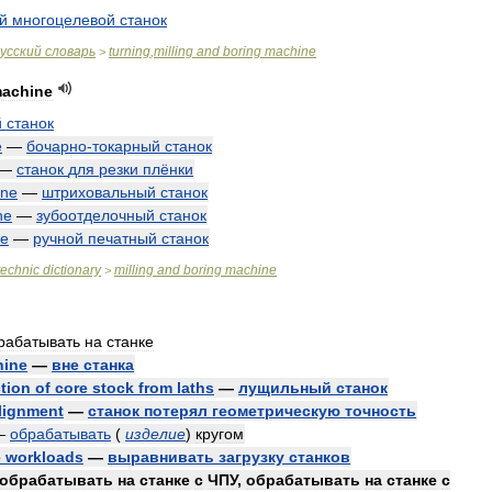
й
многоцелевой
станок
усский
словарь
turning
,
milling
and
boring
machine
>
achine
й
станок
e
—
бочарно
-
токарный
станок
—
станок
для
резки
плёнки
ine
—
штриховальный
станок
ne
—
зубоотделочный
станок
ne
—
ручной
печатный
станок
technic
dictionary
milling
and
boring
machine
>
рабатывать
на
станке
hine
—
вне
станка
tion
of
core
stock
from
laths
—
лущильный
станок
lignment
—
станок
потерял
геометрическую
точность
—
обрабатывать
(
изделие
)
кругом
e
workloads
—
выравнивать
загрузку
станков
обрабатывать
на
станке
с
ЧПУ
,
обрабатывать
на
станке
с