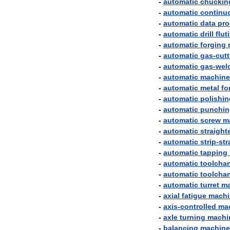
-
automatic
chuckin
-
automatic
continu
-
automatic
data
pro
-
automatic
drill
flut
-
automatic
forging
-
automatic
gas
-
cutt
-
automatic
gas
-
wel
-
automatic
machine
-
automatic
metal
fo
-
automatic
polishin
-
automatic
punchin
-
automatic
screw
m
-
automatic
straight
-
automatic
strip
-
str
-
automatic
tapping
-
automatic
toolcha
-
automatic
toolcha
-
automatic
turret
ma
-
axial
fatigue
machi
-
axis
-
controlled
ma
-
axle
turning
machi
-
balancing
machine