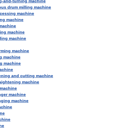
g
-
and
-
turning
machine
ous
drum
milling
machine
cessing
machine
ing
machine
machine
ing
machine
ding
machine
rming
machine
g
machine
g
machine
achine
ening
and
cutting
machine
aightening
machine
machine
nger
machine
nging
machine
chine
ne
chine
ne