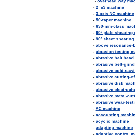
-
overhead
way
mac
-
2
m3
machine
-
3
-
axis
NC
machine
-
50
-
taper
machine
-
630
-
mm
-
class
mac
-
90º
plate
shearing
-
90º
sheet
shearing
-
above
resonance
-
-
abrasion
testing
m
-
abrasive
belt
head
-
abrasive
belt
-
grind
-
abrasive
cold
-
sawi
-
abrasive
cutting
-
of
-
abrasive
disk
mach
-
abrasive
electroch
-
abrasive
metal
-
cut
-
abrasive
wear
-
test
-
AC
machine
-
accounting
machi
-
acyclic
machine
-
adapting
machine
-
adaptive
control
m