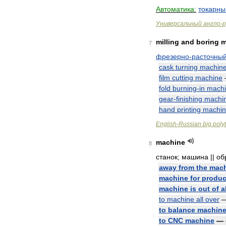
Автоматика:
токарны
Универсальный
англо
-
р
milling
and
boring
m
7
фрезерно
-
расточны
cask
turning
machin
film
cutting
machine
fold
burning
-
in
mach
gear
-
finishing
machi
hand
printing
machi
English
-
Russian
big
poly
machine
8
станок
;
машина
||
об
away
from
the
mac
machine
for
produc
machine
is
out
of
a
to
machine
all
over
to
balance
machin
to
CNC
machine
—