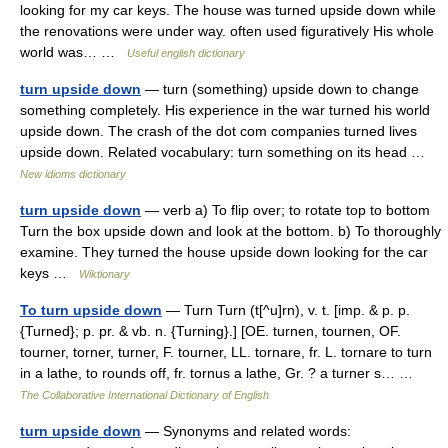
looking for my car keys. The house was turned upside down while
the renovations were under way. often used figuratively His whole
world was… …
Useful english dictionary
turn upside down
— turn (something) upside down to change
something completely. His experience in the war turned his world
upside down. The crash of the dot com companies turned lives
upside down. Related vocabulary: turn something on its head …
New idioms dictionary
turn upside down
— verb a) To flip over; to rotate top to bottom
Turn the box upside down and look at the bottom. b) To thoroughly
examine. They turned the house upside down looking for the car
keys …
Wiktionary
To turn upside down
— Turn Turn (t[^u]rn), v. t. [imp. & p. p.
{Turned}; p. pr. & vb. n. {Turning}.] [OE. turnen, tournen, OF.
tourner, torner, turner, F. tourner, LL. tornare, fr. L. tornare to turn
in a lathe, to rounds off, fr. tornus a lathe, Gr. ? a turner s… …
The Collaborative International Dictionary of English
turn upside down
— Synonyms and related words: