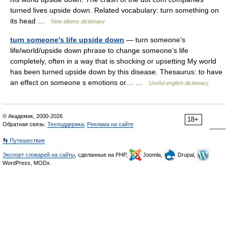
turned lives upside down. Related vocabulary: turn something on
its head …
New idioms dictionary
turn someone's life upside down
— turn someone’s
life/world/upside down phrase to change someone’s life
completely, often in a way that is shocking or upsetting My world
has been turned upside down by this disease. Thesaurus: to have
an effect on someone s emotions or… …
Useful english dictionary
© Академик, 2000-2026
18+
Обратная связь:
Техподдержка
,
Реклама на сайте
👣 Путешествия
Экспорт словарей на сайты
, сделанные на PHP,
Joomla,
Drupal,
WordPress, MODx.