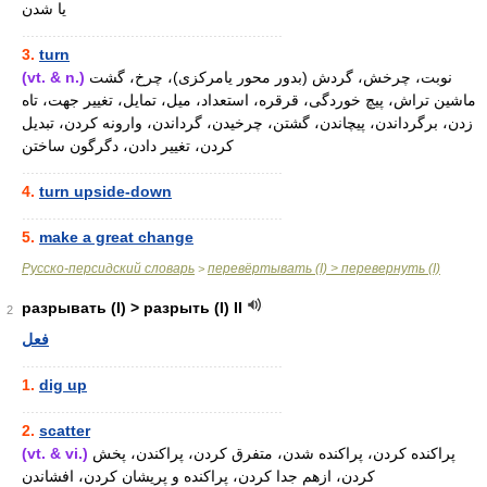
یا شدن
............................................................
3.
turn
(vt. & n.)
نوبت، چرخش، گردش (بدور محور یامرکزی)، چرخ، گشت
ماشین تراش، پیچ خوردگی، قرقره، استعداد، میل، تمایل، تغییر جهت، تاه
زدن، برگرداندن، پیچاندن، گشتن، چرخیدن، گرداندن، وارونه کردن، تبدیل
کردن، تغییر دادن، دگرگون ساختن
............................................................
4.
turn upside-down
............................................................
5.
make a great change
Русско-персидский словарь
перевёртывать (I) > перевернуть (I)
>
разрывать (I) > разрыть (I) II
2
فعل
............................................................
1.
dig up
............................................................
2.
scatter
(vt. & vi.)
پراکنده کردن، پراکنده شدن، متفرق کردن، پراکندن، پخش
کردن، ازهم جدا کردن، پراکنده و پریشان کردن، افشاندن