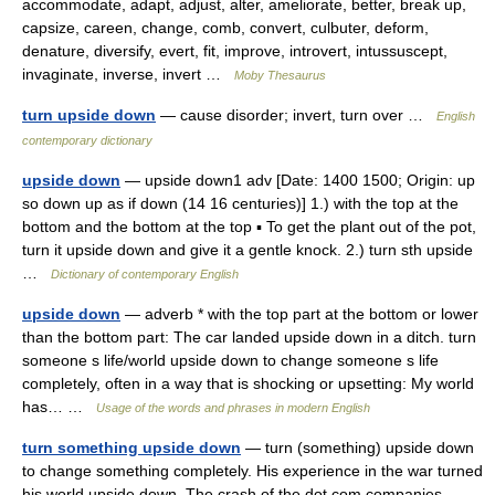
accommodate, adapt, adjust, alter, ameliorate, better, break up,
capsize, careen, change, comb, convert, culbuter, deform,
denature, diversify, evert, fit, improve, introvert, intussuscept,
invaginate, inverse, invert …
Moby Thesaurus
turn upside down
— cause disorder; invert, turn over …
English
contemporary dictionary
upside down
— upside down1 adv [Date: 1400 1500; Origin: up
so down up as if down (14 16 centuries)] 1.) with the top at the
bottom and the bottom at the top ▪ To get the plant out of the pot,
turn it upside down and give it a gentle knock. 2.) turn sth upside
…
Dictionary of contemporary English
upside down
— adverb * with the top part at the bottom or lower
than the bottom part: The car landed upside down in a ditch. turn
someone s life/world upside down to change someone s life
completely, often in a way that is shocking or upsetting: My world
has… …
Usage of the words and phrases in modern English
turn something upside down
— turn (something) upside down
to change something completely. His experience in the war turned
his world upside down. The crash of the dot com companies