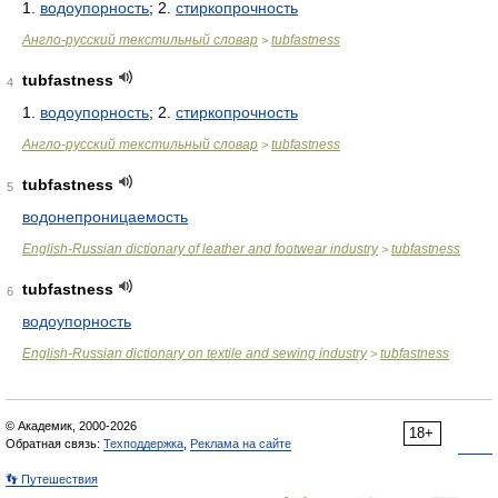
1.
водоупорность
; 2.
стиркопрочность
Англо-русский текстильный словар
tubfastness
>
tubfastness
4
1.
водоупорность
; 2.
стиркопрочность
Англо-русский текстильный словар
tubfastness
>
tubfastness
5
водонепроницаемость
English-Russian dictionary of leather and footwear industry
tubfastness
>
tubfastness
6
водоупорность
English-Russian dictionary on textile and sewing industry
tubfastness
>
© Академик, 2000-2026
18+
Обратная связь:
Техподдержка
,
Реклама на сайте
👣 Путешествия