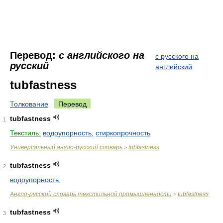
Перевод:
с английского на
с русского на
русский
английский
tubfastness
Толкование
Перевод
tubfastness
1
Текстиль:
водоупорность
,
стиркопрочность
Универсальный англо-русский словарь
tubfastness
>
tubfastness
2
водоупорность
Англо-русский словарь текстильной промышленности
tubfastness
>
tubfastness
3