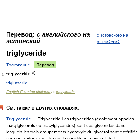
Перевод:
с английского на
с эстонского на
эстонский
английский
triglyceride
Толкование
Перевод
triglyceride
1
triglütseriid
English-Estonian dictionary
triglyceride
>
См. также в других словарях:
Triglyceride
— Triglycéride Les triglycérides (également appelés
triacylglycérols ou triacylglycérides) sont des glycérides dans
lesquels les trois groupements hydroxyle du glycérol sont estérifiés
par des acides gras. Ils sont le constituant principal de l… …