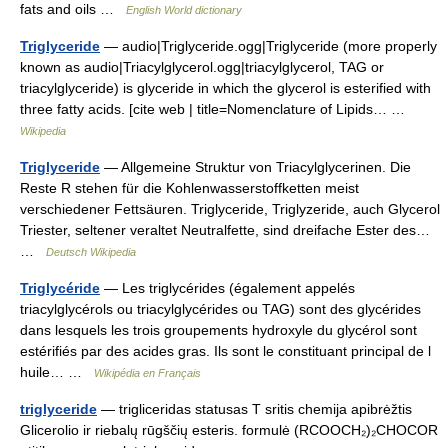
fats and oils …
English World dictionary
Triglyceride
— audio|Triglyceride.ogg|Triglyceride (more properly
known as audio|Triacylglycerol.ogg|triacylglycerol, TAG or
triacylglyceride) is glyceride in which the glycerol is esterified with
three fatty acids. [cite web | title=Nomenclature of Lipids… …
Wikipedia
Triglyceride
— Allgemeine Struktur von Triacylglycerinen. Die
Reste R stehen für die Kohlenwasserstoffketten meist
verschiedener Fettsäuren. Triglyceride, Triglyzeride, auch Glycerol
Triester, seltener veraltet Neutralfette, sind dreifache Ester des…
…
Deutsch Wikipedia
Triglycéride
— Les triglycérides (également appelés
triacylglycérols ou triacylglycérides ou TAG) sont des glycérides
dans lesquels les trois groupements hydroxyle du glycérol sont
estérifiés par des acides gras. Ils sont le constituant principal de l
huile… …
Wikipédia en Français
triglyceride
— trigliceridas statusas T sritis chemija apibrėžtis
Glicerolio ir riebalų rūgščių esteris. formulė (RCOOCH₂)₂CHOCOR