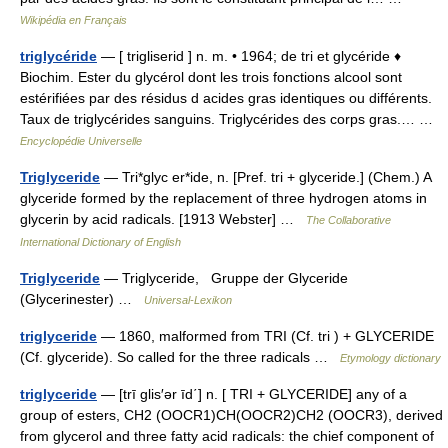
Wikipédia en Français
triglycéride
— [ trigliserid ] n. m. • 1964; de tri et glycéride ♦
Biochim. Ester du glycérol dont les trois fonctions alcool sont
estérifiées par des résidus d acides gras identiques ou différents.
Taux de triglycérides sanguins. Triglycérides des corps gras.… …
Encyclopédie Universelle
Triglyceride
— Tri*glyc er*ide, n. [Pref. tri + glyceride.] (Chem.) A
glyceride formed by the replacement of three hydrogen atoms in
glycerin by acid radicals. [1913 Webster] …
The Collaborative
International Dictionary of English
Triglyceride
— Triglyceride, Gruppe der Glyceride
(Glycerinester) …
Universal-Lexikon
triglyceride
— 1860, malformed from TRI (Cf. tri ) + GLYCERIDE
(Cf. glyceride). So called for the three radicals …
Etymology dictionary
triglyceride
— [trī glis′ər īd΄] n. [ TRI + GLYCERIDE] any of a
group of esters, CH2 (OOCR1)CH(OOCR2)CH2 (OOCR3), derived
from glycerol and three fatty acid radicals: the chief component of