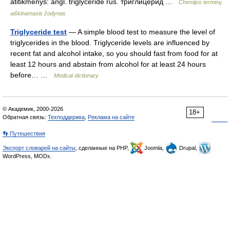
atitikmenys: angl. triglyceride rus. триглицерид …
Chemijos terminų
aiškinamasis žodynas
Triglyceride test
— A simple blood test to measure the level of
triglycerides in the blood. Triglyceride levels are influenced by
recent fat and alcohol intake, so you should fast from food for at
least 12 hours and abstain from alcohol for at least 24 hours
before… …
Medical dictionary
© Академик, 2000-2026
18+
Обратная связь:
Техподдержка
,
Реклама на сайте
👣 Путешествия
Экспорт словарей на сайты
, сделанные на PHP,
Joomla,
Drupal,
WordPress, MODx.