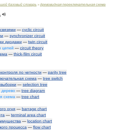
ьшой
базовый
словарь
древовидная
переключательная
схема
>
а
связями
—
cyclic
circuit
ии
—
synchronizer
circuit
ми
диодами
—
twin
circuit
я
цепей
—
circuit
theory
хема
—
thick
-
film
circuit
контроля
по
четности
—
parity
tree
лючательная
схема
—
tree
switch
выборки
—
selection
tree
,
дерево
—
tree
diagram
ая
схема
—
tree
chart
ого
огня
—
barrage
chart
рта
—
terminal
area
chart
имущества
—
location
chart
кого
процесса
—
flow
chart