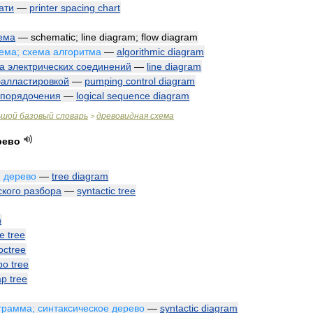
ати
—
printer
spacing
chart
ема
—
schematic
;
line
diagram
;
flow
diagram
ема
;
схема
алгоритма
—
algorithmic
diagram
а
электрических
соединений
—
line
diagram
балластировкой
—
pumping
control
diagram
упорядочения
—
logical
sequence
diagram
ьшой
базовый
словарь
древовидная
схема
>
рево
,
дерево
—
tree
diagram
ского
разбора
—
syntactic
tree
h
e
tree
octree
bo
tree
ap
tree
грамма
;
синтаксическое
дерево
—
syntactic
diagram