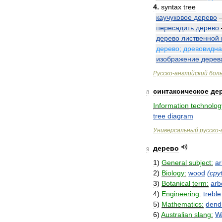
4
.
syntax
tree
каучуковое
дерево
пересадить
дерево
дерево
лиственной
дерево
;
древовидн
изображение
дерев
Русско
-
английский
бол
синтаксическое
де
8
Information
technolog
tree
diagram
Универсальный
русско
-
дерево
9
1
)
General
subject:
ar
2
)
Biology:
wood
(
сру
3
)
Botanical
term:
arb
4
)
Engineering:
treble
5
)
Mathematics:
dendr
6
)
Australian
slang:
W