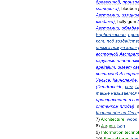
древесиной
;
произр
материка
)
,
blueberr
Австралии
;
изящно
ягодами
)
,
bolly
gum
(
Австралии
;
облада
Euphorbiaceae
;
прои
кот
.
под
воздейств
несмываемую
краск
восточной
Австрал
округлые
плодонож
apeltalum
;
имеет
св
восточной
Австрал
Уэльсе
,
Квинсленде
(
Dendrocnide
,
сем
.
U
также
называется
произрастает
в
во
оттенком
плоды
)
,
Квинсленде
на
Севе
7
)
Architecture:
wood
8
)
Jargon:
twig
9
)
Information
techno
10
)
Special
term:
tree