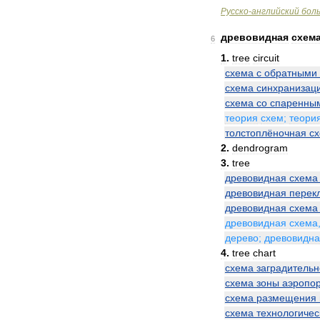
Русско
-
английский
бол
древовидная
схем
6
1
.
tree
circuit
схема
с
обратными
схема
синхранизац
схема
со
спаренны
теория
схем
;
теори
толстоплёночная
с
2
.
dendrogram
3
.
tree
древовидная
схема
древовидная
перек
древовидная
схема
древовидная
схема
дерево
;
древовидн
4
.
tree
chart
схема
заградительн
схема
зоны
аэропо
схема
размещения
схема
технологичес