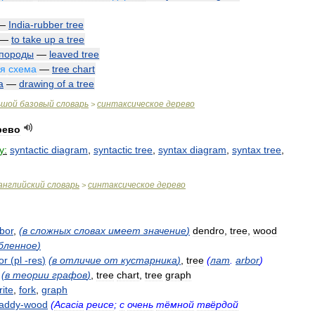
—
India
-
rubber
tree
—
to
take
up
a
tree
породы
—
leaved
tree
ая
схема
—
tree
chart
а
—
drawing
of
a
tree
ьшой
базовый
словарь
синтаксическое
дерево
>
рево
y:
syntactic
diagram
,
syntactic
tree
,
syntax
diagram
,
syntax
tree
,
английский
словарь
синтаксическое
дерево
>
bor
,
(
в
сложных
словах
имеет
значение
)
dendro
,
tree
,
wood
бленное
)
or
(
pl
-
res
)
(
в
отличие
от
кустарника
)
,
tree
(
лат
.
arbor
)
(
в
теории
графов
)
,
tree
chart
,
tree
graph
ite
,
fork
,
graph
addy
-
wood
(
Acacia
peuce
;
с
очень
тёмной
твёрдой