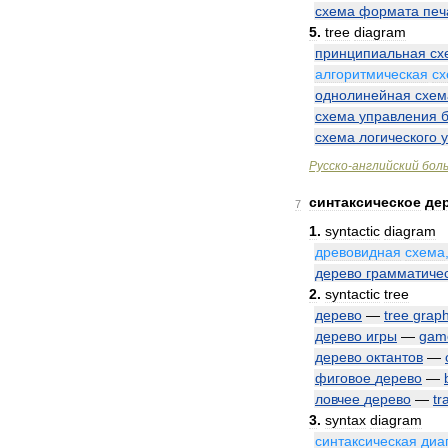
схема
формата
печ
5
.
tree
diagram
принципиальная
сх
алгоритмическая
сх
однолинейная
схем
схема
управления
схема
логического
Русско
-
английский
бол
синтаксическое
де
7
1
.
syntactic
diagram
древовидная
схема
дерево
грамматиче
2
.
syntactic
tree
дерево
—
tree
grap
дерево
игры
—
gam
дерево
октантов
—
фиговое
дерево
—
ловчее
дерево
—
tr
3
.
syntax
diagram
синтаксическая
диа