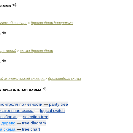
рамма
ический
словарь
древовидная
диаграмма
>
я
ыражений
схема
древовидная
>
а
ый
экономический
словарь
древовидная
схема
>
ключательная
схема
контроля
по
четности
—
parity
tree
чательная
схема
—
logical
switch
выборки
—
selection
tree
,
дерево
—
tree
diagram
ая
схема
—
tree
chart