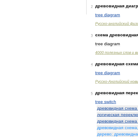
древовидная
диаг
2
tree
diagram
Русско
-
английский
физ
схема
древовидна
3
tree
diagram
4000
полезных
слов
и
в
древовидная
схем
4
tree
diagram
Русско
-
Английский
нов
древовидная
пере
5
tree
switch
древовидная
схема
логическая
переклю
древовидная
схема
древовидная
схема
дерево
;
древовидн