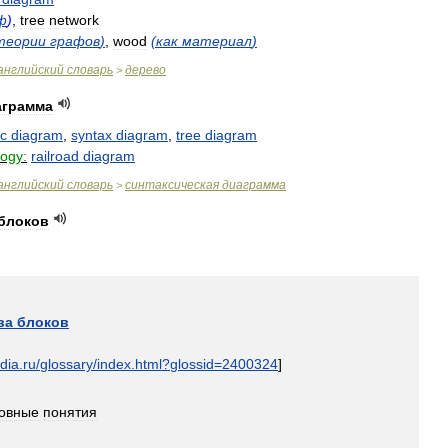
ф
)
,
tree
network
теории
графов
)
,
wood
(
как
материал
)
английский
словарь
дерево
>
аграмма
ic
diagram
,
syntax
diagram
,
tree
diagram
logy:
railroad
diagram
английский
словарь
синтаксическая
диаграмма
>
блоков
ва
блоков
dia
.
ru
/
glossary
/
index
.
html
?
glossid
=
2400324
]
овные
понятия