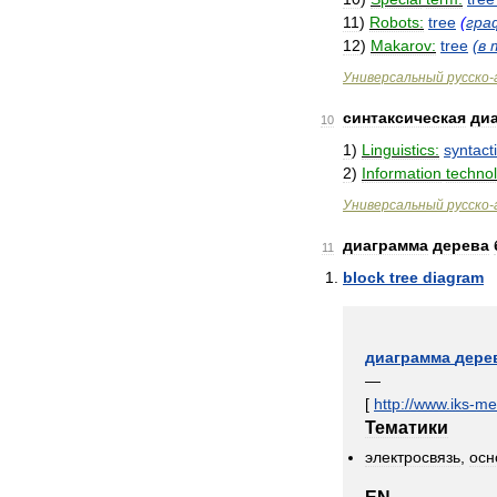
11
)
Robots:
tree
(
гра
12
)
Makarov:
tree
(
в
Универсальный
русско
-
синтаксическая
ди
10
1
)
Linguistics:
syntact
2
)
Information
techno
Универсальный
русско
-
диаграмма
дерева
11
block
tree
diagram
диаграмма
дере
—
[
http:
//
www
.
iks
-
me
Тематики
электросвязь
,
осн