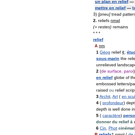
un
plan
en
relief
—
mettre
en
relief
—
t
3
)
[
pneu
]
tread
patter
2
.
reliefs
nmpl
(=
restes
)
remains
* * *
relief
A
nm
1
Géog
relief
¢
;
étu
sous
-
marin
the
reli
unrelieved
landscap
2
(
de
surface
,
paroi
en
relief
globe
of
th
embossed
letters
/
pa
raised
ou
relief
scrip
3
Archit
,
Art
(
en
scu
4
(
profondeur
)
dept
depth
is
well
done
in
5
(
caractère
)
pers
donner
du
relief
à
6
Cin
,
Phot
cinéma
/
B
reliefs
†
nmpl
(
de