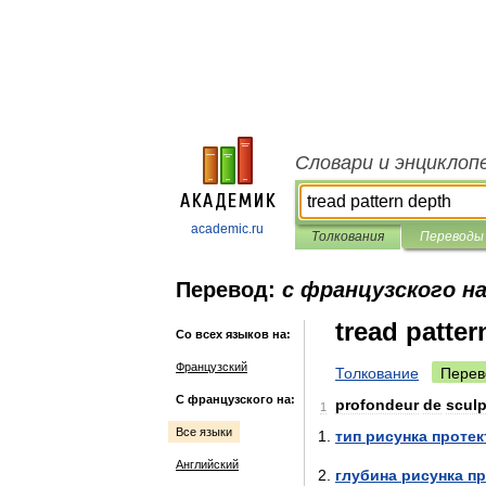
Словари и энциклоп
academic.ru
Толкования
Переводы
Перевод:
с французского на
tread patter
Со всех языков на:
Французский
Толкование
Перев
С французского на:
profondeur
de
sculp
1
Все языки
тип
рисунка
протек
Английский
глубина
рисунка
пр