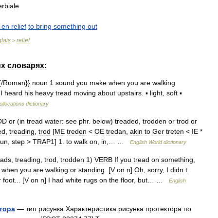
rbiale
en
relief
to
bring
something
out
lais
relief
>
их
словарях:
{/
Roman
}}
noun
1
sound
you
make
when
you
are
walking
I
heard
his
heavy
tread
moving
about
upstairs
.
▪
light
,
soft
▪
ollocations
dictionary
OD
or
(
in
tread
water:
see
phr
.
below
)
treaded
,
trodden
or
trod
or
ed
,
treading
,
trod
[
ME
treden
<
OE
tredan
,
akin
to
Ger
treten
<
IE
*
run
,
step
>
TRAP1
]
1
.
to
walk
on
,
in
,… …
English
World
dictionary
eads
,
treading
,
trod
,
trodden
1
)
VERB
If
you
tread
on
something
,
when
you
are
walking
or
standing
. [
V
on
n
]
Oh
,
sorry
,
I
didn
t
r
foot
... [
V
on
n
]
I
had
white
rugs
on
the
floor
,
but
… …
English
тора
—
тип
рисунка
Характеристика
рисунка
протектора
по