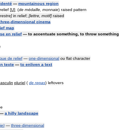
identé
—
mountainous
region
relief
[
U
]; (
de
médaille
,
monnaie
)
raised
pattern
rrestre
]
in
relief
;
[
lettre
,
motif
]
raised
three
-
dimensional
cinema
ief
map
se
en
relief
—
to
accentuate
something
,
to
throw
something
h
que
de
relief
—
one
-
dimensional
ou
flat
character
un
texte
—
to
enliven
a
text
asculin
pluriel
(
de
repas
)
leftovers
pe
—
a
hilly
landscape
ie
)
—
three
-
dimensional