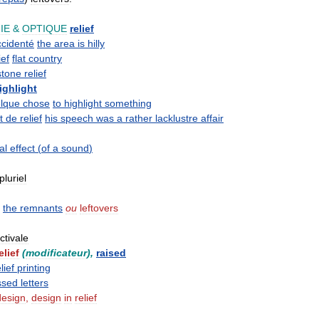
IE
&
OPTIQUE
relief
ccidenté
the
area
is
hilly
ief
flat
country
stone
relief
ighlight
lque
chose
to
highlight
something
t
de
relief
his
speech
was
a
rather
lacklustre
affair
al
effect
(
of
a
sound
)
pluriel
the
remnants
ou
leftovers
ctivale
elief
(
modificateur
),
raised
lief
printing
ssed
letters
design
,
design
in
relief