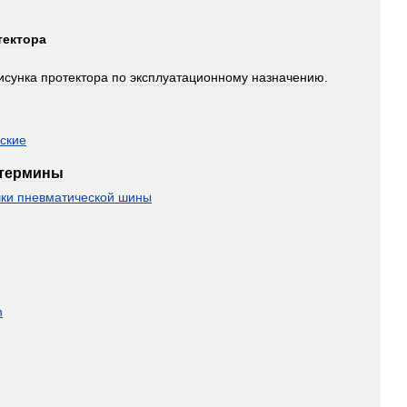
тектора
исунка
протектора
по
эксплуатационному
назначению
.
ские
термины
ки
пневматической
шины
h