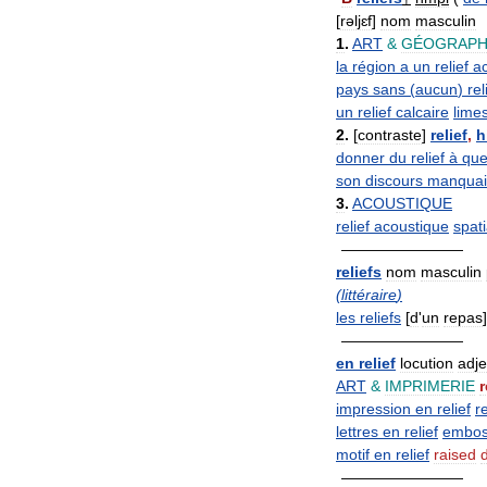
[
rəljɛf
]
nom
masculin
1
.
ART
&
GÉOGRAPH
la
région
a
un
relief
a
pays
sans
(
aucun
)
rel
un
relief
calcaire
lime
2
.
[
contraste
]
relief
,
h
donner
du
relief
à
que
son
discours
manquai
3
.
ACOUSTIQUE
relief
acoustique
spati
————————
reliefs
nom
masculin
(
littéraire
)
les
reliefs
[
d
'
un
repas
]
————————
en
relief
locution
adje
ART
&
IMPRIMERIE
r
impression
en
relief
re
lettres
en
relief
embo
motif
en
relief
raised
————————