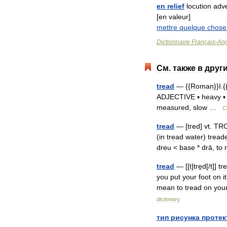
en
relief
locution
adve
[
en
valeur
]
mettre
quelque
chose
Dictionnaire
Français
-
Ang
См
.
также
в
друг
tread
— {{
Roman
}}
I
.{
ADJECTIVE
▪
heavy
▪
measured
,
slow
…
C
tread
— [
tred
]
vt
.
TR
(
in
tread
water
)
tread
dreu
<
base
*
drā
,
to
tread
— [[
t
]
tre̱d
[/
t
]]
tr
you
put
your
foot
on
it
mean
to
tread
on
you
dictionary
тип
рисунка
протек