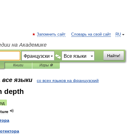
Запомнить сайт
Словарь на свой сайт
RU
едии на Академике
Найти!
Книги
Игры ⚽
 все языки
со всех языков на французский
n depth
од
ture
тора
отектора