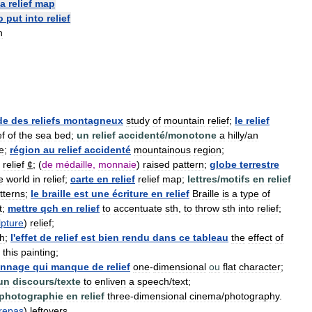
a
relief
map
o
put
into
relief
n
de
des
reliefs
montagneux
study
of
mountain
relief
;
le
relief
ef
of
the
sea
bed
;
un
relief
accidenté
/
monotone
a
hilly
/
an
e
;
région
au
relief
accidenté
mountainous
region
;
)
relief
¢
; (
de
médaille
,
monnaie
)
raised
pattern
;
globe
terrestre
e
world
in
relief
;
carte
en
relief
relief
map
;
lettres
/
motifs
en
relief
tterns
;
le
braille
est
une
écriture
en
relief
Braille
is
a
type
of
t
;
mettre
qch
en
relief
to
accentuate
sth
,
to
throw
sth
into
relief
;
lpture
)
relief
;
h
;
l
'
effet
de
relief
est
bien
rendu
dans
ce
tableau
the
effect
of
this
painting
;
onnage
qui
manque
de
relief
one
-
dimensional
ou
flat
character
;
un
discours
/
texte
to
enliven
a
speech
/
text
;
photographie
en
relief
three
-
dimensional
cinema
/
photography
.
repas
)
leftovers
.