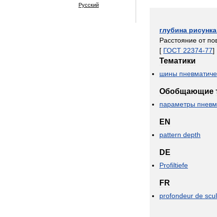
Русский
глубина
рисунка
Расстояние
от
по
[
ГОСТ
22374
-
77
]
Тематики
шины
пневматиче
Обобщающие
параметры
пневм
EN
pattern
depth
DE
Profiltiefe
FR
profondeur
de
scu