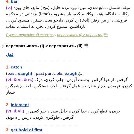
4.
bar
(v.)
میله، شمش، مانع شدن، میل، تیر، نرده حایل، (مج.) مانع، جای ویژه
زندانی در محکمه، (باthe) وکالت، دادگاه، هیئت وکلا، میکده، بار مشروب
فروشی، از بین رفتن (ادعا) رد کردن دادخواست، بستن، مسدود کردن،
بازداشتن، ممنوع کردن، بجز، به استثناء، بنداب
Русско-персидский словарь
пересекать (I) > пересечь (III)
>
перехватывать (I) > перехватить (II)
3
فعل
............................................................
1.
catch
(
past:
caught
;
past participle:
caught
)ـ
(vt. & vi. & n.)
گرفتن، از هوا گرفتن، بدست آوردن، جلب کردن، درک
کردن، فهمیدن، دچار شدن به، عمل گرفتن، اخذ، دستگیره، لغت چشمگیر،
شعار
............................................................
2.
intercept
(vt. & vi.)
بریدن، قطع کردن، جدا کردن، حایل شدن، جلو کسی را
گرفتن، جلوگیری کردن، دربین راه بودن
............................................................
3.
get hold of first