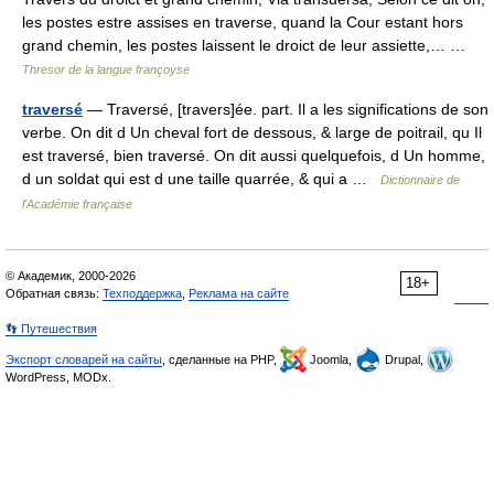
les postes estre assises en traverse, quand la Cour estant hors
grand chemin, les postes laissent le droict de leur assiette,… …
Thresor de la langue françoyse
traversé
— Traversé, [travers]ée. part. Il a les significations de son
verbe. On dit d Un cheval fort de dessous, & large de poitrail, qu Il
est traversé, bien traversé. On dit aussi quelquefois, d Un homme,
d un soldat qui est d une taille quarrée, & qui a …
Dictionnaire de
l'Académie française
© Академик, 2000-2026
18+
Обратная связь:
Техподдержка
,
Реклама на сайте
👣 Путешествия
Экспорт словарей на сайты
, сделанные на PHP,
Joomla,
Drupal,
WordPress, MODx.