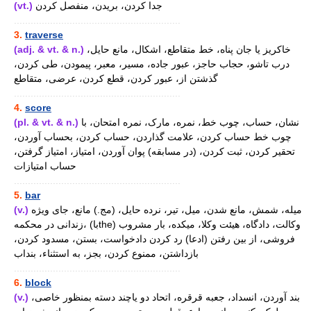
(vt.)
جدا کردن، بریدن، منفصل کردن
............................................................
3.
traverse
(adj. & vt. & n.)
خاکریز یا جان پناه، خط متقاطع، اشکال، مانع حایل،
درب تاشو، حجاب حاجز، عبور جاده، مسیر، معبر، پیمودن، طی کردن،
گذشتن از، عبور کردن، قطع کردن، عرضی، متقاطع
............................................................
4.
score
(pl. & vt. & n.)
نشان، حساب، چوب خط، نمره، مارک، نمره امتحان، با
چوب خط حساب کردن، علامت گذاردن، حساب کردن، بحساب آوردن،
تحقیر کردن، ثبت کردن، (در مسابقه) پوان آوردن، امتیاز، امتیاز گرفتن،
حساب امتیازات
............................................................
5.
bar
(v.)
میله، شمش، مانع شدن، میل، تیر، نرده حایل، (مج.) مانع، جای ویژه
زندانی در محکمه، (باthe) وکالت، دادگاه، هیئت وکلا، میکده، بار مشروب
فروشی، از بین رفتن (ادعا) رد کردن دادخواست، بستن، مسدود کردن،
بازداشتن، ممنوع کردن، بجز، به استثناء، بنداب
............................................................
6.
block
(v.)
بند آوردن، انسداد، جعبه قرقره، اتحاد دو یاچند دسته بمنظور خاصی،