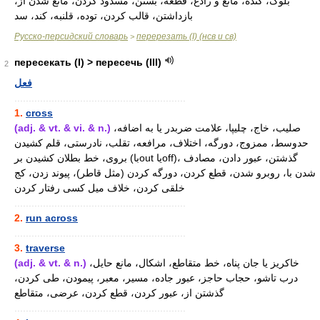
بلوک، کنده، مانع و رادع، قطعه، بستن، مسدود کردن، مانع شدن از،
بازداشتن، قالب کردن، توده، قلنبه، کند، سد
Русско-персидский словарь
перерезать (I) (нсв и св)
>
пересекать (I) > пересечь (III)
2
فعل
............................................................
1.
cross
(adj. & vt. & vi. & n.)
صلیب، خاج، چلیپا، علامت ضربدر یا به اضافه،
حدوسط، ممزوج، دورگه، اختلاف، مرافعه، تقلب، نادرستی، قلم کشیدن
بروی، خط بطلان کشیدن بر (باout یاoff)، گذشتن، عبور دادن، مصادف
شدن با، روبرو شدن، قطع کردن، دورگه کردن (مثل قاطر)، پیوند زدن، کج
خلقی کردن، خلاف میل کسی رفتار کردن
............................................................
2.
run across
............................................................
3.
traverse
(adj. & vt. & n.)
خاکریز یا جان پناه، خط متقاطع، اشکال، مانع حایل،
درب تاشو، حجاب حاجز، عبور جاده، مسیر، معبر، پیمودن، طی کردن،
گذشتن از، عبور کردن، قطع کردن، عرضی، متقاطع
............................................................