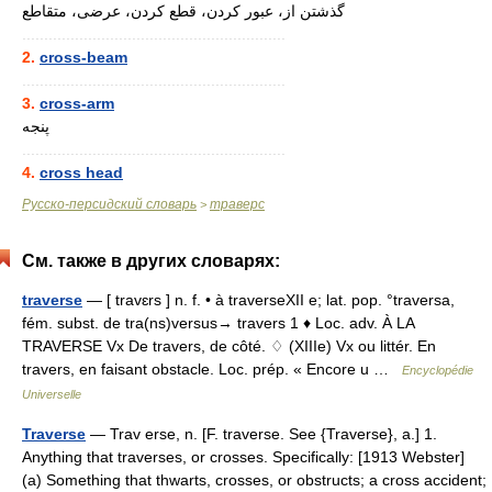
گذشتن از، عبور کردن، قطع کردن، عرضی، متقاطع
............................................................
2.
cross-beam
............................................................
3.
cross-arm
پنجه
............................................................
4.
cross head
Русско-персидский словарь
траверс
>
См. также в других словарях:
traverse
— [ travɛrs ] n. f. • à traverseXII e; lat. pop. °traversa,
fém. subst. de tra(ns)versus→ travers 1 ♦ Loc. adv. À LA
TRAVERSE Vx De travers, de côté. ♢ (XIIIe) Vx ou littér. En
travers, en faisant obstacle. Loc. prép. « Encore u …
Encyclopédie
Universelle
Traverse
— Trav erse, n. [F. traverse. See {Traverse}, a.] 1.
Anything that traverses, or crosses. Specifically: [1913 Webster]
(a) Something that thwarts, crosses, or obstructs; a cross accident;