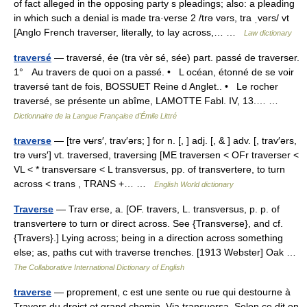
of fact alleged in the opposing party s pleadings; also: a pleading
in which such a denial is made tra·verse 2 /trə vərs, tra ˌvərs/ vt
[Anglo French traverser, literally, to lay across,… …
Law dictionary
traversé
— traversé, ée (tra vèr sé, sée) part. passé de traverser.
1° Au travers de quoi on a passé. • L océan, étonné de se voir
traversé tant de fois, BOSSUET Reine d Anglet.. • Le rocher
traversé, se présente un abîme, LAMOTTE Fabl. IV, 13.… …
Dictionnaire de la Langue Française d'Émile Littré
traverse
— [trə vʉrs′, trav′ərs; ] for n. [, ] adj. [, & ] adv. [, trav′ərs,
trə vʉrs′] vt. traversed, traversing [ME traversen < OFr traverser <
VL < * transversare < L transversus, pp. of transvertere, to turn
across < trans , TRANS +… …
English World dictionary
Traverse
— Trav erse, a. [OF. travers, L. transversus, p. p. of
transvertere to turn or direct across. See {Transverse}, and cf.
{Travers}.] Lying across; being in a direction across something
else; as, paths cut with traverse trenches. [1913 Webster] Oak …
The Collaborative International Dictionary of English
traverse
— proprement, c est une sente ou rue qui destourne à
Travers du droict et grand chemin, Via transuersa, Selon ce dit on,