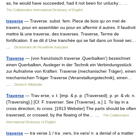
as, he would have succeeded, had it not been for unlucky… …
The Collaborative International Dictionary of English
traverse
— Traverse. subst. fem. Piece de bois qu on met de
travers, pour en assembler ou pour en affermir d autres. Il faudroit
mettre là une traverse, des traverses. Traverse, Terme de
fortification. Il se dit d Une tranchée qui se fait dans un fossé sec…
…
Dictionnaire de l'Académie française
Traverse
— (von französisch traverse ‚Querbalken‘) bezeichnet:
einen Querbalken, Ausleger in der Technik ein Verbindungsstück
zur Aufnahme von Kräften: Traverse (mechanischer Träger), einen
mechanischen Träger Traverse (Veranstaltungstechnik), einen…
…
Deutsch Wikipedia
Traverse
— Trav erse, v. t. [imp. & p. p. {Traversed}; p. pr. & vb. n.
{Traversing}.] [Cf. F. traverser. See {Traverse}, a.] 1. To lay in a
cross direction; to cross. [1913 Webster] The parts should be often
traversed, or crossed, by the flowing of the… …
The Collaborative
International Dictionary of English
traverse
— tra·verse 1 / tra ˌvərs, trə vərs/ n: a denial of a matter