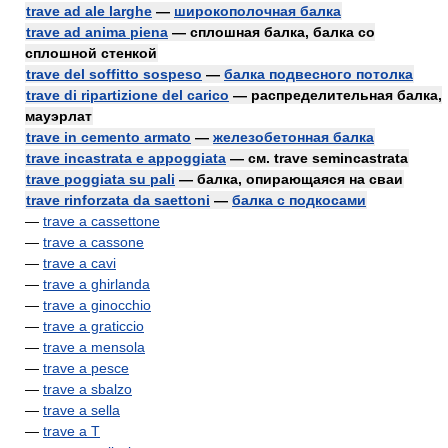
trave ad ale larghe
—
широкополочная балка
trave ad anima piena
— сплошная балка, балка со
сплошной стенкой
trave del soffitto sospeso
—
балка подвесного потолка
trave di ripartizione del carico
— распределительная балка,
мауэрлат
trave in cemento armato
—
железобетонная балка
trave incastrata e appoggiata
— см. trave semincastrata
trave poggiata su pali
— балка, опирающаяся на сваи
trave rinforzata da saettoni
—
балка с подкосами
—
trave a cassettone
—
trave a cassone
—
trave a cavi
—
trave a ghirlanda
—
trave a ginocchio
—
trave a graticcio
—
trave a mensola
—
trave a pesce
—
trave a sbalzo
—
trave a sella
—
trave a T