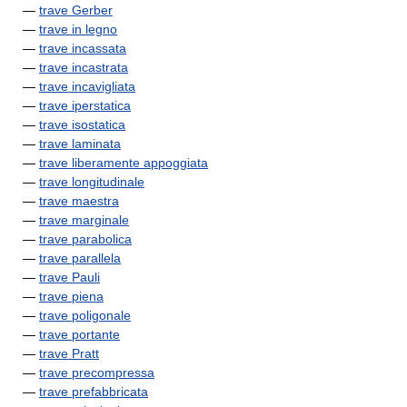
—
trave Gerber
—
trave in legno
—
trave incassata
—
trave incastrata
—
trave incavigliata
—
trave iperstatica
—
trave isostatica
—
trave laminata
—
trave liberamente appoggiata
—
trave longitudinale
—
trave maestra
—
trave marginale
—
trave parabolica
—
trave parallela
—
trave Pauli
—
trave piena
—
trave poligonale
—
trave portante
—
trave Pratt
—
trave precompressa
—
trave prefabbricata