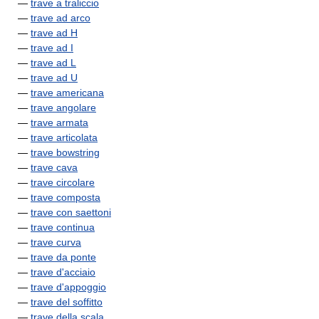
—
trave a traliccio
—
trave ad arco
—
trave ad H
—
trave ad I
—
trave ad L
—
trave ad U
—
trave americana
—
trave angolare
—
trave armata
—
trave articolata
—
trave bowstring
—
trave cava
—
trave circolare
—
trave composta
—
trave con saettoni
—
trave continua
—
trave curva
—
trave da ponte
—
trave d'acciaio
—
trave d'appoggio
—
trave del soffitto
—
trave della scala