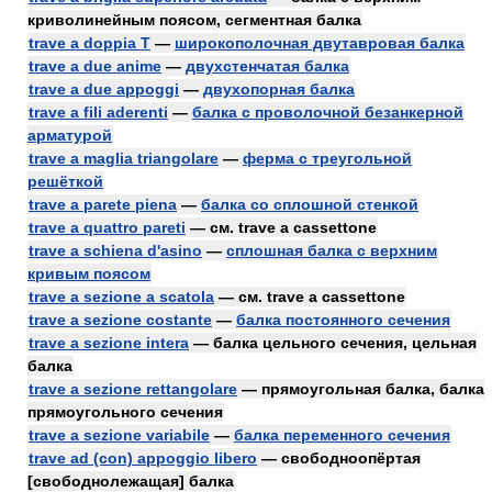
криволинейным поясом, сегментная балка
trave a doppia T
—
широкополочная двутавровая балка
trave a due anime
—
двухстенчатая балка
trave a due appoggi
—
двухопорная балка
trave a fili aderenti
—
балка с проволочной безанкерной
арматурой
trave a maglia triangolare
—
ферма с треугольной
решёткой
trave a parete piena
—
балка со сплошной стенкой
trave a quattro pareti
— см. trave a cassettone
trave a schiena d'asino
—
сплошная балка с верхним
кривым поясом
trave a sezione a scatola
— см. trave a cassettone
trave a sezione costante
—
балка постоянного сечения
trave a sezione intera
— балка цельного сечения, цельная
балка
trave a sezione rettangolare
— прямоугольная балка, балка
прямоугольного сечения
trave a sezione variabile
—
балка переменного сечения
trave ad (con) appoggio libero
— свободноопёртая
[свободнолежащая] балка