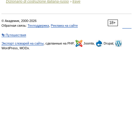
Dizionario di costruzione italiana-russo
trave
>
© Академик, 2000-2026
18+
Обратная связь:
Техподдержка
,
Реклама на сайте
👣 Путешествия
Экспорт словарей на сайты
, сделанные на PHP,
Joomla,
Drupal,
WordPress, MODx.