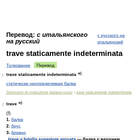
Перевод:
с итальянского
с русского на
на русский
итальянский
trave staticamente indeterminata
Толкование
Перевод
trave staticamente indeterminata
1
статически неопределимая балка
Dizionario di costruzione italiana-russo
trave staticamente indeterminata
>
trave
2
(f)
1.
балка
2.
брус
3.
бревно
trave a briglia superiore arcuata
— балка с верхним