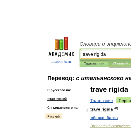
Словари и энциклоп
academic.ru
Толкования
Переводы
Перевод:
с итальянского на
trave rigida
С русского на:
Итальянский
Толкование
Перев
С итальянского на:
trave
rigida
1
Русский
жёсткая
балка
Dizionario
di
costruzione