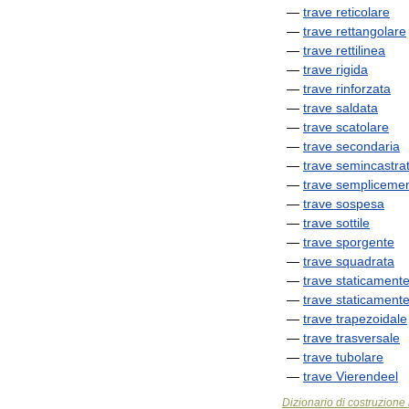
—
trave
reticolare
—
trave
rettangolare
—
trave
rettilinea
—
trave
rigida
—
trave
rinforzata
—
trave
saldata
—
trave
scatolare
—
trave
secondaria
—
trave
semincastra
—
trave
sempliceme
—
trave
sospesa
—
trave
sottile
—
trave
sporgente
—
trave
squadrata
—
trave
staticament
—
trave
staticament
—
trave
trapezoidale
—
trave
trasversale
—
trave
tubolare
—
trave
Vierendeel
Dizionario
di
costruzione