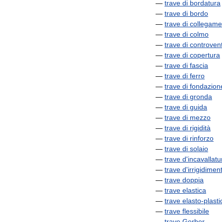
—
trave
di
bordatura
—
trave
di
bordo
—
trave
di
collegame
—
trave
di
colmo
—
trave
di
controven
—
trave
di
copertura
—
trave
di
fascia
—
trave
di
ferro
—
trave
di
fondazion
—
trave
di
gronda
—
trave
di
guida
—
trave
di
mezzo
—
trave
di
rigidità
—
trave
di
rinforzo
—
trave
di
solaio
—
trave
d
'
incavallatu
—
trave
d
'
irrigidimen
—
trave
doppia
—
trave
elastica
—
trave
elasto
-
plasti
—
trave
flessibile
—
trave
Gerber