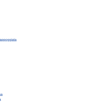
appoggiata
sa
a