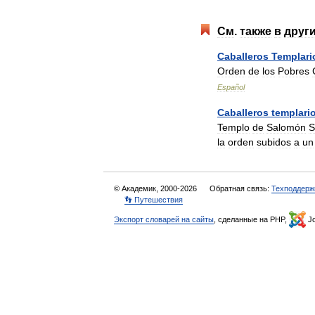
См
.
также
в
друг
Caballeros
Templari
Orden
de
los
Pobres
Español
Caballeros
templari
Templo
de
Salomón
S
la
orden
subidos
a
un
© Академик, 2000-2026
Обратная связь:
Техподдерж
👣 Путешествия
Экспорт словарей на сайты
, сделанные на PHP,
Jo