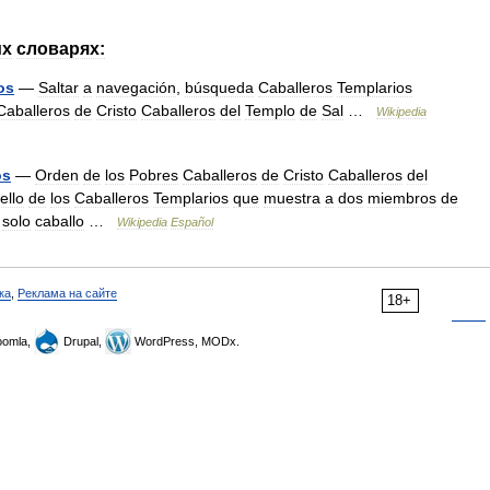
их
словарях:
os
—
Saltar
a
navegación
,
búsqueda
Caballeros
Templarios
Caballeros
de
Cristo
Caballeros
del
Templo
de
Sal
…
Wikipedia
os
—
Orden
de
los
Pobres
Caballeros
de
Cristo
Caballeros
del
ello
de
los
Caballeros
Templarios
que
muestra
a
dos
miembros
de
solo
caballo
…
Wikipedia
Español
ка
,
Реклама на сайте
18+
omla,
Drupal,
WordPress, MODx.