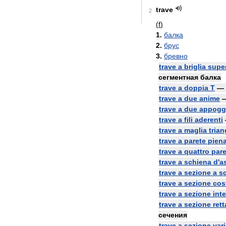
trave
2
(
f
)
1
.
балка
2
.
брус
3
.
бревно
trave
a
briglia
supe
сегментная
балка
trave
a
doppia
T
—
trave
a
due
anime
trave
a
due
appogg
trave
a
fili
aderenti
trave
a
maglia
trian
trave
a
parete
pien
trave
a
quattro
pare
trave
a
schiena
d
'
a
trave
a
sezione
a
s
trave
a
sezione
cos
trave
a
sezione
inte
trave
a
sezione
ret
сечения
trave
a
sezione
vari