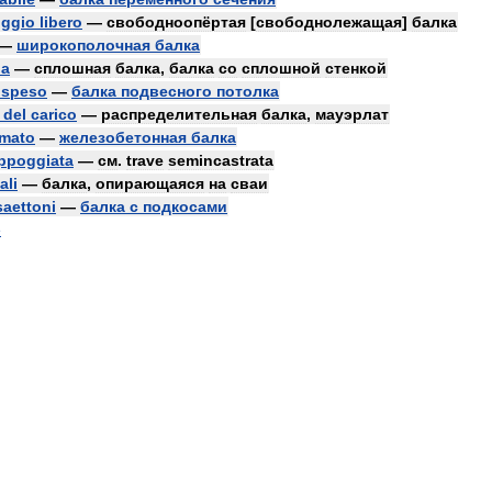
ggio
libero
—
свободноопёртая
[
свободнолежащая
]
балка
—
широкополочная
балка
na
—
сплошная
балка
,
балка
со
сплошной
стенкой
ospeso
—
балка
подвесного
потолка
del
carico
—
распределительная
балка
,
мауэрлат
rmato
—
железобетонная
балка
ppoggiata
—
см
.
trave
semincastrata
ali
—
балка
,
опирающаяся
на
сваи
saettoni
—
балка
с
подкосами
e