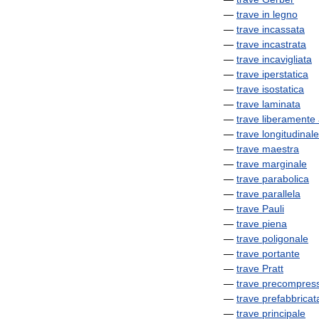
—
trave
in
legno
—
trave
incassata
—
trave
incastrata
—
trave
incavigliata
—
trave
iperstatica
—
trave
isostatica
—
trave
laminata
—
trave
liberamente
—
trave
longitudinale
—
trave
maestra
—
trave
marginale
—
trave
parabolica
—
trave
parallela
—
trave
Pauli
—
trave
piena
—
trave
poligonale
—
trave
portante
—
trave
Pratt
—
trave
precompres
—
trave
prefabbricat
—
trave
principale