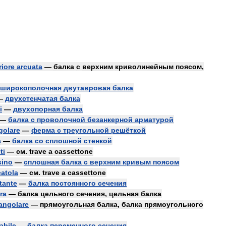
riore
arcuata
—
балка
с
верхним
криволинейным
поясом
,
широкополочная
двутавровая
балка
—
двухстенчатая
балка
i
—
двухопорная
балка
—
балка
с
проволочной
безанкерной
арматурой
golare
—
ферма
с
треугольной
решёткой
a
—
балка
со
сплошной
стенкой
ti
—
см
.
trave
a
cassettone
sino
—
сплошная
балка
с
верхним
кривым
поясом
catola
—
см
.
trave
a
cassettone
tante
—
балка
постоянного
сечения
ra
—
балка
цельного
сечения
,
цельная
балка
tangolare
—
прямоугольная
балка
,
балка
прямоугольного
abile
—
балка
переменного
сечения