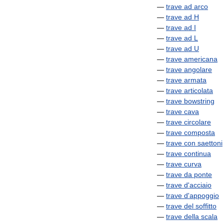
—
trave
ad
arco
—
trave
ad
H
—
trave
ad
I
—
trave
ad
L
—
trave
ad
U
—
trave
americana
—
trave
angolare
—
trave
armata
—
trave
articolata
—
trave
bowstring
—
trave
cava
—
trave
circolare
—
trave
composta
—
trave
con
saettoni
—
trave
continua
—
trave
curva
—
trave
da
ponte
—
trave
d
'
acciaio
—
trave
d
'
appoggio
—
trave
del
soffitto
—
trave
della
scala