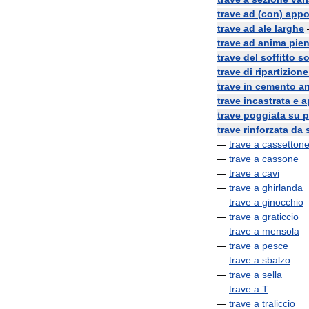
trave
ad
(
con
)
appo
trave
ad
ale
larghe
trave
ad
anima
pie
trave
del
soffitto
s
trave
di
ripartizione
trave
in
cemento
a
trave
incastrata
e
a
trave
poggiata
su
p
trave
rinforzata
da
—
trave
a
cassetton
—
trave
a
cassone
—
trave
a
cavi
—
trave
a
ghirlanda
—
trave
a
ginocchio
—
trave
a
graticcio
—
trave
a
mensola
—
trave
a
pesce
—
trave
a
sbalzo
—
trave
a
sella
—
trave
a
T
—
trave
a
traliccio