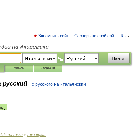
Запомнить сайт
Словарь на свой сайт
RU
едии на Академике
Найти!
Книги
Игры ⚽
 русский
с русского на итальянский
од
italiana
-
russo
trave
rigida
>