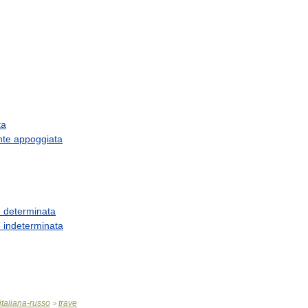
ta
nte
appoggiata
e
determinata
e
indeterminata
italiana
-
russo
trave
>