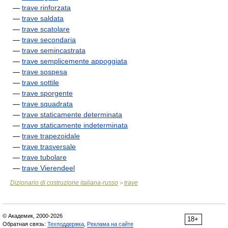
—
trave rinforzata
—
trave saldata
—
trave scatolare
—
trave secondaria
—
trave semincastrata
—
trave semplicemente appoggiata
—
trave sospesa
—
trave sottile
—
trave sporgente
—
trave squadrata
—
trave staticamente determinata
—
trave staticamente indeterminata
—
trave trapezoidale
—
trave trasversale
—
trave tubolare
—
trave Vierendeel
Dizionario di costruzione italiana-russo
trave
>
© Академик, 2000-2026
18+
Обратная связь:
Техподдержка
,
Реклама на сайте