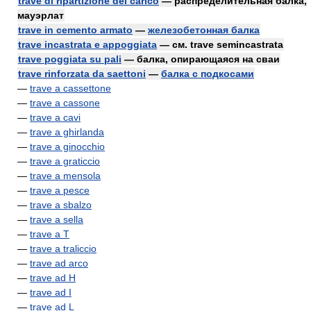
trave di ripartizione del carico
— распределительная балка,
мауэрлат
trave in cemento armato
—
железобетонная балка
trave incastrata e appoggiata
— см. trave semincastrata
trave poggiata su pali
— балка, опирающаяся на сваи
trave rinforzata da saettoni
—
балка с подкосами
—
trave a cassettone
—
trave a cassone
—
trave a cavi
—
trave a ghirlanda
—
trave a ginocchio
—
trave a graticcio
—
trave a mensola
—
trave a pesce
—
trave a sbalzo
—
trave a sella
—
trave a T
—
trave a traliccio
—
trave ad arco
—
trave ad H
—
trave ad I
—
trave ad L