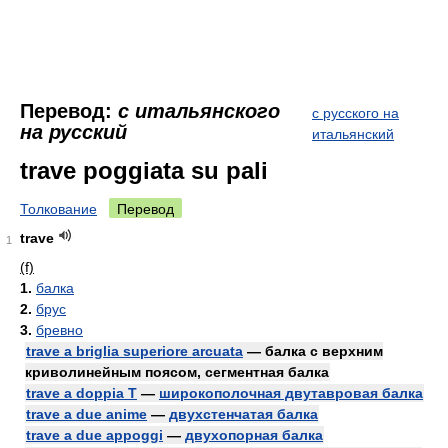
Перевод:
с итальянского
с русского на
на русский
итальянский
trave poggiata su pali
Толкование
Перевод
trave
1
(f)
1.
балка
2.
брус
3.
бревно
trave a briglia superiore arcuata
— балка с верхним
криволинейным поясом, сегментная балка
trave a doppia T
—
широкополочная двутавровая балка
trave a due anime
—
двухстенчатая балка
trave a due appoggi
—
двухопорная балка