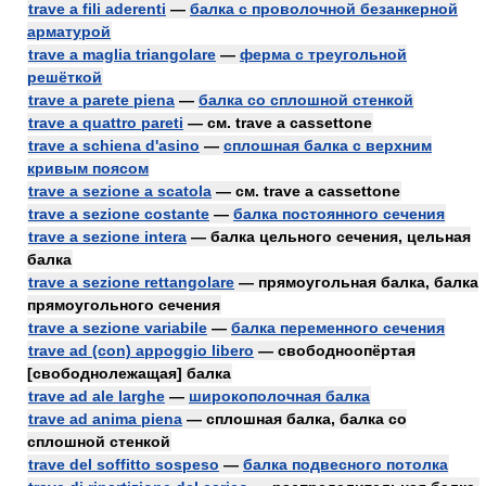
trave a fili aderenti
—
балка с проволочной безанкерной
арматурой
trave a maglia triangolare
—
ферма с треугольной
решёткой
trave a parete piena
—
балка со сплошной стенкой
trave a quattro pareti
— см. trave a cassettone
trave a schiena d'asino
—
сплошная балка с верхним
кривым поясом
trave a sezione a scatola
— см. trave a cassettone
trave a sezione costante
—
балка постоянного сечения
trave a sezione intera
— балка цельного сечения, цельная
балка
trave a sezione rettangolare
— прямоугольная балка, балка
прямоугольного сечения
trave a sezione variabile
—
балка переменного сечения
trave ad (con) appoggio libero
— свободноопёртая
[свободнолежащая] балка
trave ad ale larghe
—
широкополочная балка
trave ad anima piena
— сплошная балка, балка со
сплошной стенкой
trave del soffitto sospeso
—
балка подвесного потолка