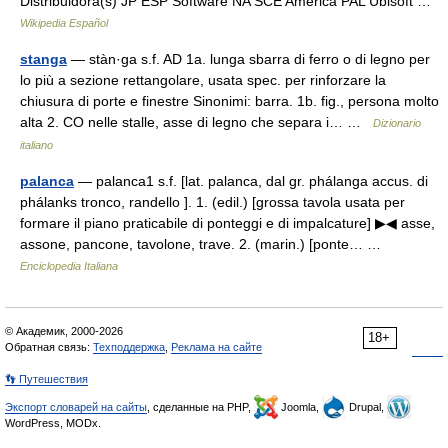
Distribuidora(s) JP ESP Software NA SCE America PAL Ubisoft …
Wikipedia Español
stanga
— stàn·ga s.f. AD 1a. lunga sbarra di ferro o di legno per
lo più a sezione rettangolare, usata spec. per rinforzare la
chiusura di porte e finestre Sinonimi: barra. 1b. fig., persona molto
alta 2. CO nelle stalle, asse di legno che separa i… …
Dizionario
italiano
palanca
— palanca1 s.f. [lat. palanca, dal gr. phálanga accus. di
phálanks tronco, randello ]. 1. (edil.) [grossa tavola usata per
formare il piano praticabile di ponteggi e di impalcature] ▶◀ asse,
assone, pancone, tavolone, trave. 2. (marin.) [ponte… …
Enciclopedia Italiana
© Академик, 2000-2026
18+
Обратная связь:
Техподдержка
,
Реклама на сайте
👣 Путешествия
Экспорт словарей на сайты
, сделанные на PHP,
Joomla,
Drupal,
WordPress, MODx.