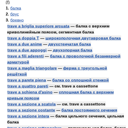
(f)
1.
балка
2.
брус
3.
бревно
trave a briglia superiore arcuata
— балка с верхним
криволинейным поясом, сегментная балка
trave a doppia T
—
широкополочная двутавровая балка
trave a due anime
—
двухстенчатая балка
trave a due appoggi
—
двухопорная балка
trave a fili aderenti
—
балка с проволочной безанкерной
арматурой
trave a maglia triangolare
—
ферма с треугольной
решёткой
trave a parete piena
—
балка со сплошной стенкой
trave a quattro pareti
— см. trave a cassettone
trave a schiena d'asino
—
сплошная балка с верхним
кривым поясом
trave a sezione a scatola
— см. trave a cassettone
trave a sezione costante
—
балка постоянного сечения
trave a sezione intera
— балка цельного сечения, цельная
балка