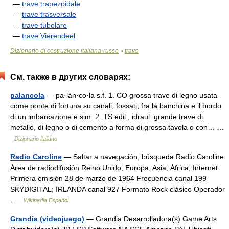
—
trave trapezoidale
—
trave trasversale
—
trave tubolare
—
trave Vierendeel
Dizionario di costruzione italiana-russo
trave
>
См. также в других словарях:
palancola
— pa·làn·co·la s.f. 1. CO grossa trave di legno usata
come ponte di fortuna su canali, fossati, fra la banchina e il bordo
di un imbarcazione e sim. 2. TS edil., idraul. grande trave di
metallo, di legno o di cemento a forma di grossa tavola o con… …
Dizionario italiano
Radio Caroline
— Saltar a navegación, búsqueda Radio Caroline
Área de radiodifusión Reino Unido, Europa, Asia, África; Internet
Primera emisión 28 de marzo de 1964 Frecuencia canal 199
SKYDIGITAL; IRLANDA canal 927 Formato Rock clásico Operador
…
Wikipedia Español
Grandia (videojuego)
— Grandia Desarrolladora(s) Game Arts