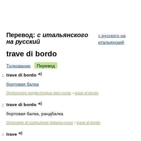
Перевод:
с итальянского
с русского на
на русский
итальянский
trave di bordo
Толкование
Перевод
trave di bordo
1
бортовая балка
Dictionnaire polytechnique italo-russe
trave di bordo
>
trave di bordo
2
бортовая балка, рандбалка
Dizionario di costruzione italiana-russo
trave di bordo
>
trave
3