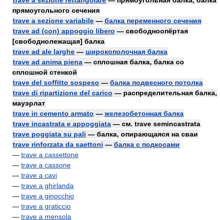
trave a sezione rettangolare
— прямоугольная балка, балка
прямоугольного сечения
trave a sezione variabile
—
балка переменного сечения
trave ad (con) appoggio libero
— свободноопёртая
[свободнолежащая] балка
trave ad ale larghe
—
широкополочная балка
trave ad anima piena
— сплошная балка, балка со
сплошной стенкой
trave del soffitto sospeso
—
балка подвесного потолка
trave di ripartizione del carico
— распределительная балка,
мауэрлат
trave in cemento armato
—
железобетонная балка
trave incastrata e appoggiata
— см. trave semincastrata
trave poggiata su pali
— балка, опирающаяся на сваи
trave rinforzata da saettoni
—
балка с подкосами
—
trave a cassettone
—
trave a cassone
—
trave a cavi
—
trave a ghirlanda
—
trave a ginocchio
—
trave a graticcio
—
trave a mensola