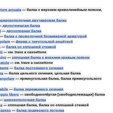
riore
arcuata
—
балка
с
верхним
криволинейным
поясом
,
широкополочная
двутавровая
балка
—
двухстенчатая
балка
i
—
двухопорная
балка
—
балка
с
проволочной
безанкерной
арматурой
golare
—
ферма
с
треугольной
решёткой
a
—
балка
со
сплошной
стенкой
ti
—
см
.
trave
a
cassettone
sino
—
сплошная
балка
с
верхним
кривым
поясом
catola
—
см
.
trave
a
cassettone
tante
—
балка
постоянного
сечения
ra
—
балка
цельного
сечения
,
цельная
балка
tangolare
—
прямоугольная
балка
,
балка
прямоугольного
abile
—
балка
переменного
сечения
ggio
libero
—
свободноопёртая
[
свободнолежащая
]
балка
—
широкополочная
балка
na
—
сплошная
балка
,
балка
со
сплошной
стенкой
ospeso
—
балка
подвесного
потолка