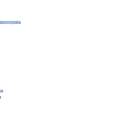
appoggiata
sa
a