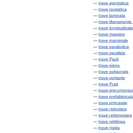
—
trave
iperstatica
—
trave
isostatica
—
trave
laminata
—
trave
liberamente
—
trave
longitudinale
—
trave
maestra
—
trave
marginale
—
trave
parabolica
—
trave
parallela
—
trave
Pauli
—
trave
piena
—
trave
poligonale
—
trave
portante
—
trave
Pratt
—
trave
precompres
—
trave
prefabbricat
—
trave
principale
—
trave
reticolare
—
trave
rettangolare
—
trave
rettilinea
—
trave
rigida