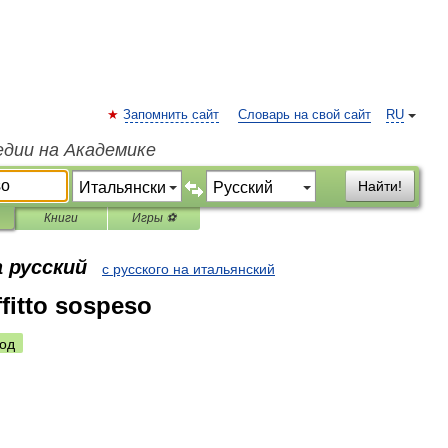
Запомнить сайт
Словарь на свой сайт
RU
едии на Академике
Найти!
Книги
Игры ⚽
 русский
с русского на итальянский
ffitto sospeso
од