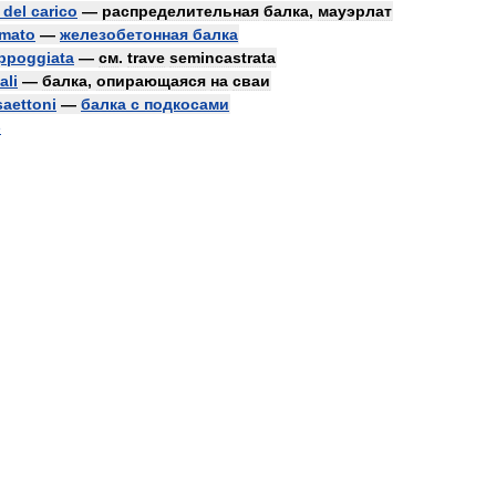
del
carico
—
распределительная
балка
,
мауэрлат
rmato
—
железобетонная
балка
ppoggiata
—
см
.
trave
semincastrata
ali
—
балка
,
опирающаяся
на
сваи
saettoni
—
балка
с
подкосами
e