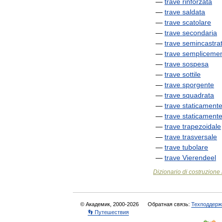
—
trave
rinforzata
—
trave
saldata
—
trave
scatolare
—
trave
secondaria
—
trave
semincastra
—
trave
sempliceme
—
trave
sospesa
—
trave
sottile
—
trave
sporgente
—
trave
squadrata
—
trave
staticament
—
trave
staticament
—
trave
trapezoidale
—
trave
trasversale
—
trave
tubolare
—
trave
Vierendeel
Dizionario
di
costruzione
© Академик, 2000-2026
Обратная связь:
Техподдерж
👣 Путешествия