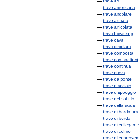
—
trave
ad
U
—
trave
americana
—
trave
angolare
—
trave
armata
—
trave
articolata
—
trave
bowstring
—
trave
cava
—
trave
circolare
—
trave
composta
—
trave
con
saettoni
—
trave
continua
—
trave
curva
—
trave
da
ponte
—
trave
d
'
acciaio
—
trave
d
'
appoggio
—
trave
del
soffitto
—
trave
della
scala
—
trave
di
bordatura
—
trave
di
bordo
—
trave
di
collegame
—
trave
di
colmo
—
trave
di
controven