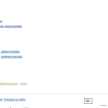
ta
nte
appoggiata
e
determinata
e
indeterminata
italiana
-
russo
trave
>
ка
,
Реклама на сайте
18+