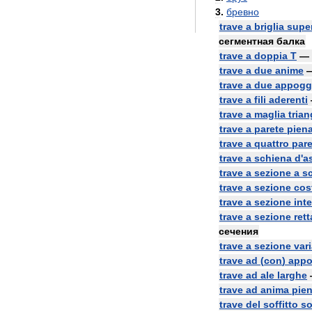
3
.
бревно
trave
a
briglia
supe
сегментная
балка
trave
a
doppia
T
—
trave
a
due
anime
trave
a
due
appogg
trave
a
fili
aderenti
trave
a
maglia
trian
trave
a
parete
pien
trave
a
quattro
pare
trave
a
schiena
d
'
a
trave
a
sezione
a
s
trave
a
sezione
cos
trave
a
sezione
inte
trave
a
sezione
ret
сечения
trave
a
sezione
vari
trave
ad
(
con
)
appo
trave
ad
ale
larghe
trave
ad
anima
pie
trave
del
soffitto
s