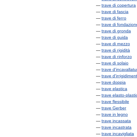
—
trave
di
copertura
—
trave
di
fascia
—
trave
di
ferro
—
trave
di
fondazion
—
trave
di
gronda
—
trave
di
guida
—
trave
di
mezzo
—
trave
di
rigidità
—
trave
di
rinforzo
—
trave
di
solaio
—
trave
d
'
incavallatu
—
trave
d
'
irrigidimen
—
trave
doppia
—
trave
elastica
—
trave
elasto
-
plasti
—
trave
flessibile
—
trave
Gerber
—
trave
in
legno
—
trave
incassata
—
trave
incastrata
—
trave
incavigliata