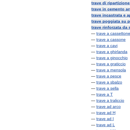
trave
di
ripartizione
trave
in
cemento
a
trave
incastrata
e
a
trave
poggiata
su
p
trave
rinforzata
da
—
trave
a
cassetton
—
trave
a
cassone
—
trave
a
cavi
—
trave
a
ghirlanda
—
trave
a
ginocchio
—
trave
a
graticcio
—
trave
a
mensola
—
trave
a
pesce
—
trave
a
sbalzo
—
trave
a
sella
—
trave
a
T
—
trave
a
traliccio
—
trave
ad
arco
—
trave
ad
H
—
trave
ad
I
—
trave
ad
L