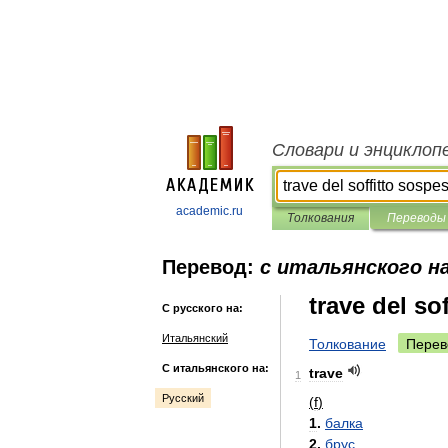
Словари и энциклоп
academic.ru
Толкования
Переводы
Перевод:
с итальянского на
trave del so
С русского на:
Итальянский
Толкование
Перев
С итальянского на:
trave
1
Русский
(
f
)
1
.
балка
2
.
брус