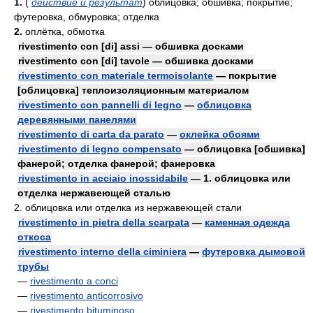
1.
(
действие и результат
)
облицовка; обшивка; покрытие;
футеровка, обмуровка; отделка
2.
оплётка, обмотка
rivestimento con [di] assi — обшивка досками
rivestimento con [di] tavole — обшивка досками
rivestimento con materiale termoisolante
— покрытие
[облицовка] теплоизоляционным материалом
rivestimento con pannelli di legno
—
облицовка
деревянными панелями
rivestimento di carta da parato
—
оклейка обоями
rivestimento di legno compensato
— облицовка [обшивка]
фанерой; отделка фанерой; фанеровка
rivestimento in acciaio inossidabile
— 1. облицовка или
отделка нержавеющей сталью
2. облицовка или отделка из нержавеющей стали
rivestimento in pietra della scarpata
—
каменная одежда
откоса
rivestimento interno della ciminiera
—
футеровка дымовой
трубы
—
rivestimento a conci
—
rivestimento anticorrosivo
—
rivestimento bituminoso