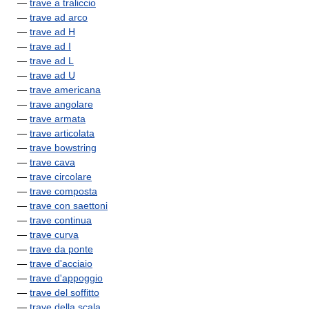
—
trave a traliccio
—
trave ad arco
—
trave ad H
—
trave ad I
—
trave ad L
—
trave ad U
—
trave americana
—
trave angolare
—
trave armata
—
trave articolata
—
trave bowstring
—
trave cava
—
trave circolare
—
trave composta
—
trave con saettoni
—
trave continua
—
trave curva
—
trave da ponte
—
trave d'acciaio
—
trave d'appoggio
—
trave del soffitto
—
trave della scala