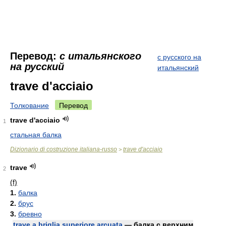
Перевод:
с итальянского
с русского на
на русский
итальянский
trave d'acciaio
Толкование
Перевод
trave d'acciaio
1
стальная балка
Dizionario di costruzione italiana-russo
trave d'acciaio
>
trave
2
(f)
1.
балка
2.
брус
3.
бревно
trave a briglia superiore arcuata
— балка с верхним