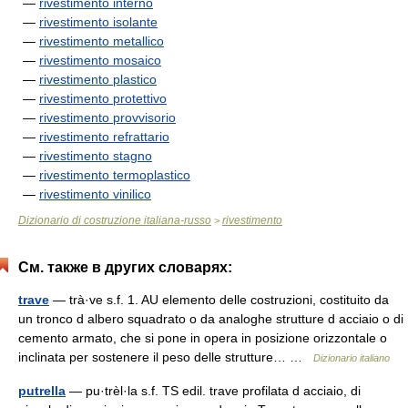
—
rivestimento interno
—
rivestimento isolante
—
rivestimento metallico
—
rivestimento mosaico
—
rivestimento plastico
—
rivestimento protettivo
—
rivestimento provvisorio
—
rivestimento refrattario
—
rivestimento stagno
—
rivestimento termoplastico
—
rivestimento vinilico
Dizionario di costruzione italiana-russo
rivestimento
>
См. также в других словарях:
trave
— trà·ve s.f. 1. AU elemento delle costruzioni, costituito da
un tronco d albero squadrato o da analoghe strutture d acciaio o di
cemento armato, che si pone in opera in posizione orizzontale o
inclinata per sostenere il peso delle strutture… …
Dizionario italiano
putrella
— pu·trèl·la s.f. TS edil. trave profilata d acciaio, di