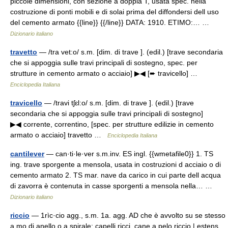
piccole dimensioni, con sezione a doppia T, usata spec. nella
costruzione di ponti mobili e di solai prima del diffondersi dell uso
del cemento armato {{line}} {{/line}} DATA: 1910. ETIMO:… …
Dizionario italiano
travetto
— /tra vet:o/ s.m. [dim. di trave ]. (edil.) [trave secondaria
che si appoggia sulle travi principali di sostegno, spec. per
strutture in cemento armato o acciaio] ▶◀ [➨ travicello] …
Enciclopedia Italiana
travicello
— /travi tʃɛl:o/ s.m. [dim. di trave ]. (edil.) [trave
secondaria che si appoggia sulle travi principali di sostegno]
▶◀ corrente, correntino, [spec. per strutture edilizie in cemento
armato o acciaio] travetto …
Enciclopedia Italiana
cantilever
— can·ti·le·ver s.m.inv. ES ingl. {{wmetafile0}} 1. TS
ing. trave sporgente a mensola, usata in costruzioni d acciaio o di
cemento armato 2. TS mar. nave da carico in cui parte dell acqua
di zavorra è contenuta in casse sporgenti a mensola nella… …
Dizionario italiano
riccio
— 1rìc·cio agg., s.m. 1a. agg. AD che è avvolto su se stesso
a mo di anello o a spirale: capelli ricci, cane a pelo riccio | estens.,