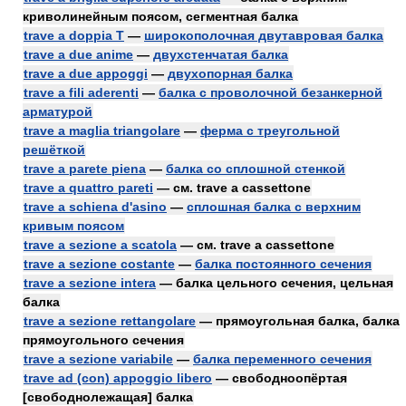
криволинейным поясом, сегментная балка
trave a doppia T
—
широкополочная двутавровая балка
trave a due anime
—
двухстенчатая балка
trave a due appoggi
—
двухопорная балка
trave a fili aderenti
—
балка с проволочной безанкерной
арматурой
trave a maglia triangolare
—
ферма с треугольной
решёткой
trave a parete piena
—
балка со сплошной стенкой
trave a quattro pareti
— см. trave a cassettone
trave a schiena d'asino
—
сплошная балка с верхним
кривым поясом
trave a sezione a scatola
— см. trave a cassettone
trave a sezione costante
—
балка постоянного сечения
trave a sezione intera
— балка цельного сечения, цельная
балка
trave a sezione rettangolare
— прямоугольная балка, балка
прямоугольного сечения
trave a sezione variabile
—
балка переменного сечения
trave ad (con) appoggio libero
— свободноопёртая
[свободнолежащая] балка