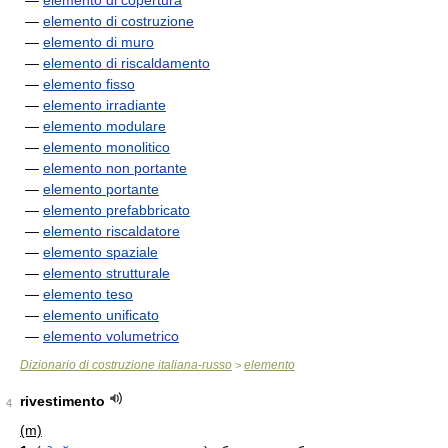
—
elemento di copertura
—
elemento di costruzione
—
elemento di muro
—
elemento di riscaldamento
—
elemento fisso
—
elemento irradiante
—
elemento modulare
—
elemento monolitico
—
elemento non portante
—
elemento portante
—
elemento prefabbricato
—
elemento riscaldatore
—
elemento spaziale
—
elemento strutturale
—
elemento teso
—
elemento unificato
—
elemento volumetrico
Dizionario di costruzione italiana-russo
elemento
>
rivestimento
4
(m)