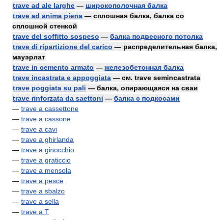
trave ad ale larghe
—
широкополочная балка
trave ad anima piena
— сплошная балка, балка со
сплошной стенкой
trave del soffitto sospeso
—
балка подвесного потолка
trave di ripartizione del carico
— распределительная балка,
мауэрлат
trave in cemento armato
—
железобетонная балка
trave incastrata e appoggiata
— см. trave semincastrata
trave poggiata su pali
— балка, опирающаяся на сваи
trave rinforzata da saettoni
—
балка с подкосами
—
trave a cassettone
—
trave a cassone
—
trave a cavi
—
trave a ghirlanda
—
trave a ginocchio
—
trave a graticcio
—
trave a mensola
—
trave a pesce
—
trave a sbalzo
—
trave a sella
—
trave a T