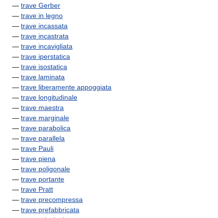
—
trave Gerber
—
trave in legno
—
trave incassata
—
trave incastrata
—
trave incavigliata
—
trave iperstatica
—
trave isostatica
—
trave laminata
—
trave liberamente appoggiata
—
trave longitudinale
—
trave maestra
—
trave marginale
—
trave parabolica
—
trave parallela
—
trave Pauli
—
trave piena
—
trave poligonale
—
trave portante
—
trave Pratt
—
trave precompressa
—
trave prefabbricata