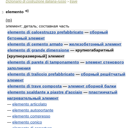
Dizionario di costruzione italiana-russo
trave
>
elemento
3
(m)
элемент; деталь; составная часть
elemento di calcestruzzo prefabbricato
—
сборный
бетонный элемент
elemento di cemento armato
—
железобетонный элемент
elemento di grande dimensione
— крупногабаритный
[крупноразмерный] элемент
elemento di parete di tamponamento
—
элемент стенового
заполнения
elemento di traliccio prefabbricato
—
сборный решётчатый
элемент
elemento di trave composta
—
элемент сборной балки
elemento scaldante a piastre d'acciaio
—
пластинчатый
нагревательный элемент
—
elemento articolato
—
elemento autoportante
—
elemento compresso
—
elemento conico