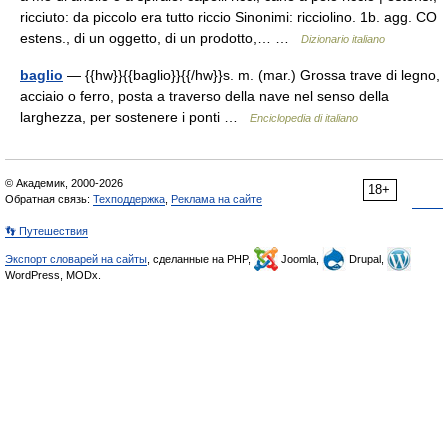
ricciuto: da piccolo era tutto riccio Sinonimi: ricciolino. 1b. agg. CO
estens., di un oggetto, di un prodotto,… …
Dizionario italiano
baglio
— {{hw}}{{baglio}}{{/hw}}s. m. (mar.) Grossa trave di legno,
acciaio o ferro, posta a traverso della nave nel senso della
larghezza, per sostenere i ponti …
Enciclopedia di italiano
© Академик, 2000-2026
18+
Обратная связь:
Техподдержка
,
Реклама на сайте
👣 Путешествия
Экспорт словарей на сайты
, сделанные на PHP,
Joomla,
Drupal,
WordPress, MODx.