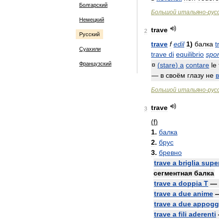
Болгарский
Большой
итальяно
-
рус
Немецкий
trave
2
Русский
trave
f
edil
1
)
балка
t
Суахили
trave
di
equilibrio
spor
Французский
¤
(
stare
)
a
contare
le
—
в
своём
глазу
не
Большой
итальяно
-
рус
trave
3
(
f
)
1
.
балка
2
.
брус
3
.
бревно
trave
a
briglia
supe
сегментная
балка
trave
a
doppia
T
—
trave
a
due
anime
trave
a
due
appogg
trave
a
fili
aderenti