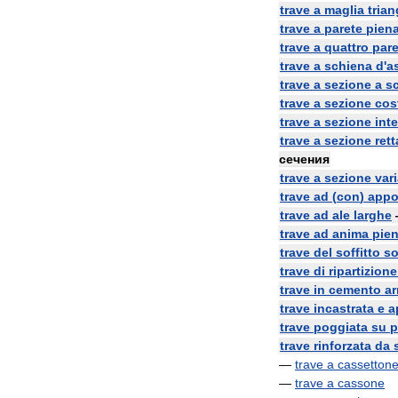
trave
a
maglia
trian
trave
a
parete
pien
trave
a
quattro
pare
trave
a
schiena
d
'
a
trave
a
sezione
a
s
trave
a
sezione
cos
trave
a
sezione
inte
trave
a
sezione
ret
сечения
trave
a
sezione
vari
trave
ad
(
con
)
appo
trave
ad
ale
larghe
trave
ad
anima
pie
trave
del
soffitto
s
trave
di
ripartizione
trave
in
cemento
a
trave
incastrata
e
a
trave
poggiata
su
p
trave
rinforzata
da
—
trave
a
cassetton
—
trave
a
cassone