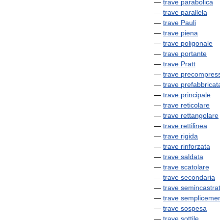
—
trave
parabolica
—
trave
parallela
—
trave
Pauli
—
trave
piena
—
trave
poligonale
—
trave
portante
—
trave
Pratt
—
trave
precompres
—
trave
prefabbricat
—
trave
principale
—
trave
reticolare
—
trave
rettangolare
—
trave
rettilinea
—
trave
rigida
—
trave
rinforzata
—
trave
saldata
—
trave
scatolare
—
trave
secondaria
—
trave
semincastra
—
trave
sempliceme
—
trave
sospesa
—
trave
sottile