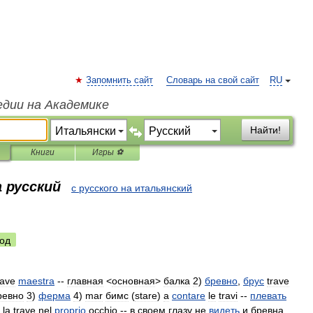
Запомнить сайт
Словарь на свой сайт
RU
едии на Академике
Найти!
Книги
Игры ⚽
 русский
с русского на итальянский
од
rave
maestra
--
главная
<
основная
>
балка
2
)
бревно
,
брус
trave
ревно
3
)
ферма
4
)
mar
бимс
(
stare
)
a
contare
le
travi
--
плевать
la
trave
nel
proprio
occhio
--
в
своем
глазу
не
видеть
и
бревна