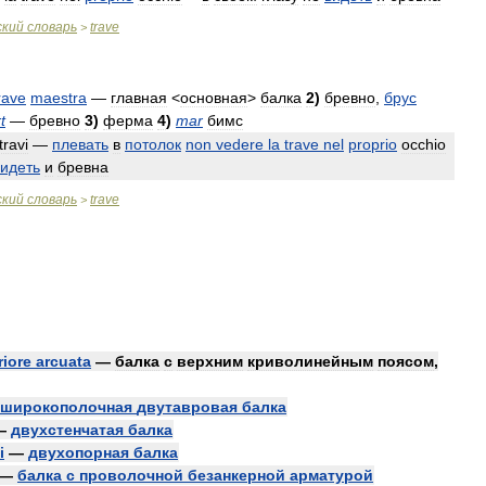
ский
словарь
trave
>
rave
maestra
—
главная
<
основная
>
балка
2
)
бревно
,
брус
t
—
бревно
3
)
ферма
4
)
mar
бимс
travi
—
плевать
в
потолок
non
vedere
la
trave
nel
proprio
occhio
видеть
и
бревна
ский
словарь
trave
>
riore
arcuata
—
балка
с
верхним
криволинейным
поясом
,
широкополочная
двутавровая
балка
—
двухстенчатая
балка
i
—
двухопорная
балка
—
балка
с
проволочной
безанкерной
арматурой