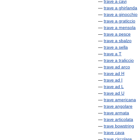
—
trave
a
cavi
—
trave
a
ghirlanda
—
trave
a
ginocchio
—
trave
a
graticcio
—
trave
a
mensola
—
trave
a
pesce
—
trave
a
sbalzo
—
trave
a
sella
—
trave
a
T
—
trave
a
traliccio
—
trave
ad
arco
—
trave
ad
H
—
trave
ad
I
—
trave
ad
L
—
trave
ad
U
—
trave
americana
—
trave
angolare
—
trave
armata
—
trave
articolata
—
trave
bowstring
—
trave
cava
—
trave
circolare