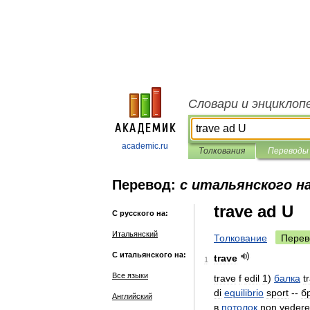
Словари и энциклоп
academic.ru
Толкования
Переводы
Перевод:
с итальянского на
trave ad U
С русского на:
Итальянский
Толкование
Перев
С итальянского на:
trave
1
Все языки
trave
f
edil
1
)
балка
t
di
equilibrio
sport
--
б
Английский
в
потолок
non
vedere