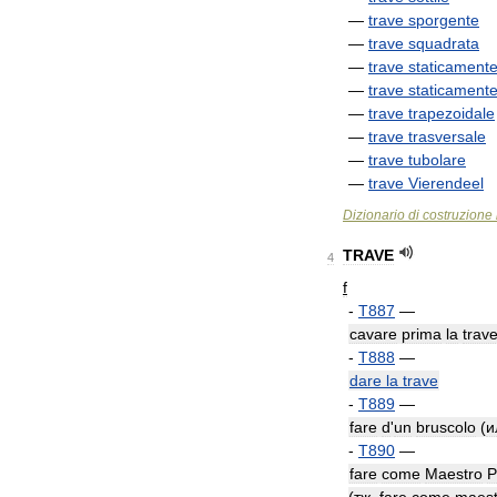
—
trave
sporgente
—
trave
squadrata
—
trave
staticament
—
trave
staticament
—
trave
trapezoidale
—
trave
trasversale
—
trave
tubolare
—
trave
Vierendeel
Dizionario
di
costruzione
TRAVE
4
f
-
T887
—
cavare
prima
la
trav
-
T888
—
dare
la
trave
-
T889
—
fare
d
'
un
bruscolo
(
и
-
T890
—
fare
come
Maestro
P