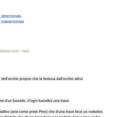
e
determinata
e
indeterminata
italiana
-
russo
trave
>
e
dell
'
occhio
proprio
che
la
festuca
dall
'
occhio
altrui
ли
d
'
un
fuscello
,
d
'
ogni
fuscello
)
una
trave
iallino
(
или
come
prete
Pino
)
che
d
'
una
trave
fece
un
nottolino