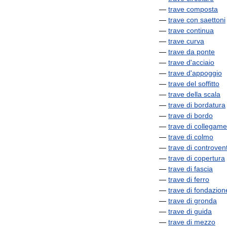
—
trave
composta
—
trave
con
saettoni
—
trave
continua
—
trave
curva
—
trave
da
ponte
—
trave
d
'
acciaio
—
trave
d
'
appoggio
—
trave
del
soffitto
—
trave
della
scala
—
trave
di
bordatura
—
trave
di
bordo
—
trave
di
collegame
—
trave
di
colmo
—
trave
di
controven
—
trave
di
copertura
—
trave
di
fascia
—
trave
di
ferro
—
trave
di
fondazion
—
trave
di
gronda
—
trave
di
guida
—
trave
di
mezzo