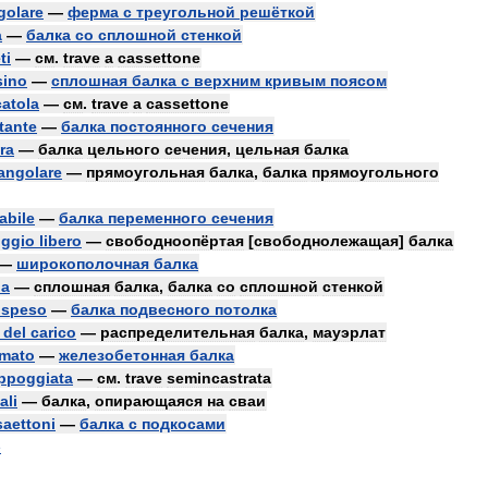
golare
—
ферма
с
треугольной
решёткой
a
—
балка
со
сплошной
стенкой
ti
—
см
.
trave
a
cassettone
sino
—
сплошная
балка
с
верхним
кривым
поясом
catola
—
см
.
trave
a
cassettone
tante
—
балка
постоянного
сечения
ra
—
балка
цельного
сечения
,
цельная
балка
tangolare
—
прямоугольная
балка
,
балка
прямоугольного
abile
—
балка
переменного
сечения
ggio
libero
—
свободноопёртая
[
свободнолежащая
]
балка
—
широкополочная
балка
na
—
сплошная
балка
,
балка
со
сплошной
стенкой
ospeso
—
балка
подвесного
потолка
del
carico
—
распределительная
балка
,
мауэрлат
rmato
—
железобетонная
балка
ppoggiata
—
см
.
trave
semincastrata
ali
—
балка
,
опирающаяся
на
сваи
saettoni
—
балка
с
подкосами
e