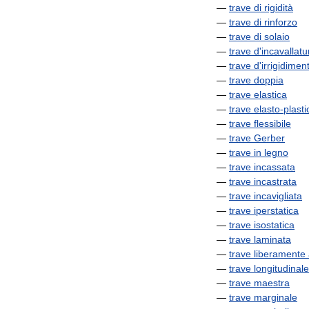
—
trave
di
rigidità
—
trave
di
rinforzo
—
trave
di
solaio
—
trave
d
'
incavallatu
—
trave
d
'
irrigidimen
—
trave
doppia
—
trave
elastica
—
trave
elasto
-
plasti
—
trave
flessibile
—
trave
Gerber
—
trave
in
legno
—
trave
incassata
—
trave
incastrata
—
trave
incavigliata
—
trave
iperstatica
—
trave
isostatica
—
trave
laminata
—
trave
liberamente
—
trave
longitudinale
—
trave
maestra
—
trave
marginale