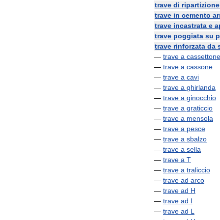
trave
di
ripartizione
trave
in
cemento
a
trave
incastrata
e
a
trave
poggiata
su
p
trave
rinforzata
da
—
trave
a
cassetton
—
trave
a
cassone
—
trave
a
cavi
—
trave
a
ghirlanda
—
trave
a
ginocchio
—
trave
a
graticcio
—
trave
a
mensola
—
trave
a
pesce
—
trave
a
sbalzo
—
trave
a
sella
—
trave
a
T
—
trave
a
traliccio
—
trave
ad
arco
—
trave
ad
H
—
trave
ad
I
—
trave
ad
L