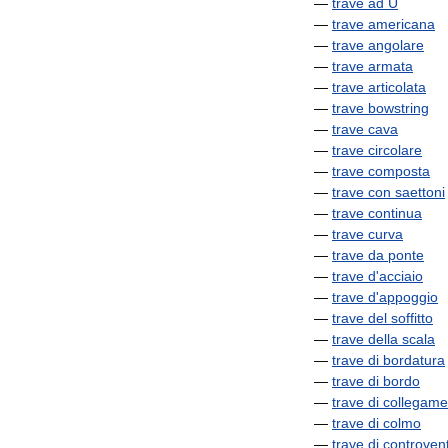
—
trave
ad
U
—
trave
americana
—
trave
angolare
—
trave
armata
—
trave
articolata
—
trave
bowstring
—
trave
cava
—
trave
circolare
—
trave
composta
—
trave
con
saettoni
—
trave
continua
—
trave
curva
—
trave
da
ponte
—
trave
d
'
acciaio
—
trave
d
'
appoggio
—
trave
del
soffitto
—
trave
della
scala
—
trave
di
bordatura
—
trave
di
bordo
—
trave
di
collegame
—
trave
di
colmo
—
trave
di
controven