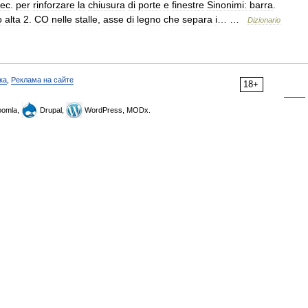
ec
.
per
rinforzare
la
chiusura
di
porte
e
finestre
Sinonimi:
barra
.
o
alta
2
.
CO
nelle
stalle
,
asse
di
legno
che
separa
i
… …
Dizionario
ка
,
Реклама на сайте
18+
omla,
Drupal,
WordPress, MODx.