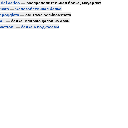
del
carico
—
распределительная
балка
,
мауэрлат
rmato
—
железобетонная
балка
ppoggiata
—
см
.
trave
semincastrata
ali
—
балка
,
опирающаяся
на
сваи
saettoni
—
балка
с
подкосами
e