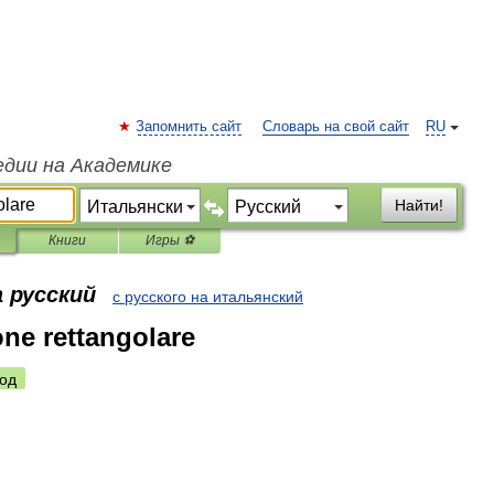
Запомнить сайт
Словарь на свой сайт
RU
едии на Академике
Найти!
Книги
Игры ⚽
 русский
с русского на итальянский
one rettangolare
од