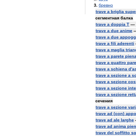
3
.
бревно
trave
a
briglia
supe
сегментная
балка
trave
a
doppia
T
—
trave
a
due
anime
trave
a
due
appogg
trave
a
fili
aderenti
trave
a
maglia
trian
trave
a
parete
pien
trave
a
quattro
pare
trave
a
schiena
d
'
a
trave
a
sezione
a
s
trave
a
sezione
cos
trave
a
sezione
inte
trave
a
sezione
ret
сечения
trave
a
sezione
vari
trave
ad
(
con
)
appo
trave
ad
ale
larghe
trave
ad
anima
pie
trave
del
soffitto
s