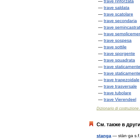
—
trave
rinforzata
—
trave
saldata
—
trave
scatolare
—
trave
secondaria
—
trave
semincastra
—
trave
sempliceme
—
trave
sospesa
—
trave
sottile
—
trave
sporgente
—
trave
squadrata
—
trave
staticament
—
trave
staticament
—
trave
trapezoidale
—
trave
trasversale
—
trave
tubolare
—
trave
Vierendeel
Dizionario
di
costruzione
См
.
также
в
друг
stanga
—
stàn
·
ga
s
.
f