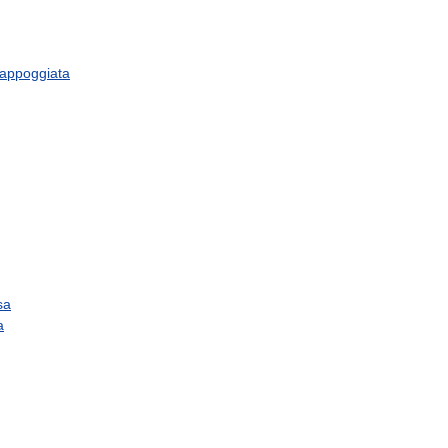
appoggiata
sa
a