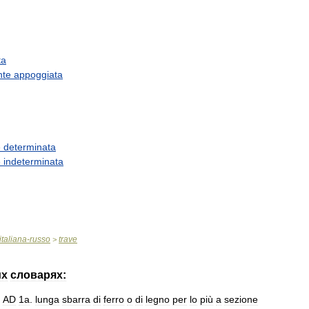
ta
nte
appoggiata
e
determinata
e
indeterminata
italiana
-
russo
trave
>
их
словарях:
.
AD
1a
.
lunga
sbarra
di
ferro
o
di
legno
per
lo
più
a
sezione