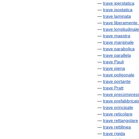
—
trave
iperstatica
—
trave
isostatica
—
trave
laminata
—
trave
liberamente
—
trave
longitudinale
—
trave
maestra
—
trave
marginale
—
trave
parabolica
—
trave
parallela
—
trave
Pauli
—
trave
piena
—
trave
poligonale
—
trave
portante
—
trave
Pratt
—
trave
precompres
—
trave
prefabbricat
—
trave
principale
—
trave
reticolare
—
trave
rettangolare
—
trave
rettilinea
—
trave
rigida