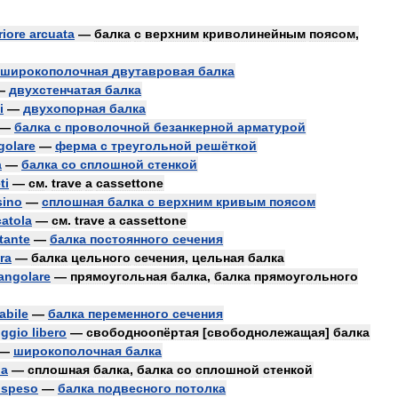
riore
arcuata
—
балка
с
верхним
криволинейным
поясом
,
широкополочная
двутавровая
балка
—
двухстенчатая
балка
i
—
двухопорная
балка
—
балка
с
проволочной
безанкерной
арматурой
golare
—
ферма
с
треугольной
решёткой
a
—
балка
со
сплошной
стенкой
ti
—
см
.
trave
a
cassettone
sino
—
сплошная
балка
с
верхним
кривым
поясом
catola
—
см
.
trave
a
cassettone
tante
—
балка
постоянного
сечения
ra
—
балка
цельного
сечения
,
цельная
балка
tangolare
—
прямоугольная
балка
,
балка
прямоугольного
abile
—
балка
переменного
сечения
ggio
libero
—
свободноопёртая
[
свободнолежащая
]
балка
—
широкополочная
балка
na
—
сплошная
балка
,
балка
со
сплошной
стенкой
ospeso
—
балка
подвесного
потолка