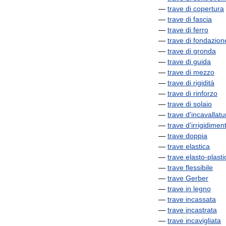
—
trave
di
copertura
—
trave
di
fascia
—
trave
di
ferro
—
trave
di
fondazion
—
trave
di
gronda
—
trave
di
guida
—
trave
di
mezzo
—
trave
di
rigidità
—
trave
di
rinforzo
—
trave
di
solaio
—
trave
d
'
incavallatu
—
trave
d
'
irrigidimen
—
trave
doppia
—
trave
elastica
—
trave
elasto
-
plasti
—
trave
flessibile
—
trave
Gerber
—
trave
in
legno
—
trave
incassata
—
trave
incastrata
—
trave
incavigliata