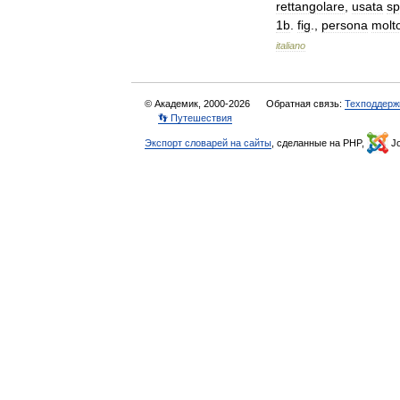
rettangolare
,
usata
sp
1b
.
fig
.,
persona
molt
italiano
© Академик, 2000-2026
Обратная связь:
Техподдерж
👣 Путешествия
Экспорт словарей на сайты
, сделанные на PHP,
Jo