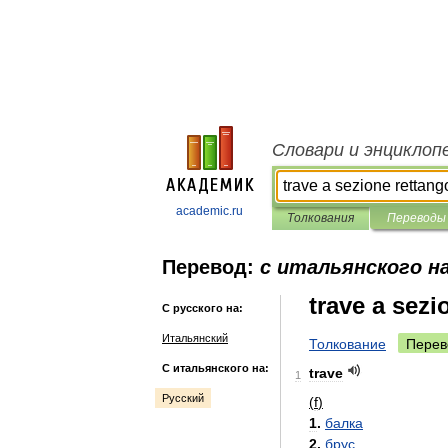
Словари и энциклоп
academic.ru
Толкования
Переводы
Перевод:
с итальянского на
trave a sezi
С русского на:
Итальянский
Толкование
Перев
С итальянского на:
trave
1
Русский
(
f
)
1
.
балка
2
.
брус