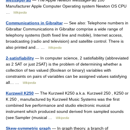
MessagePad
— The Apple Newton MessagePad 100
Manufacturer Apple Computer Operating system Newton OS CPU
…
Wikipedia
Communications in Gibraltar
— See also: Telephone numbers in
Gibraltar Communications in Gibraltar comprise a wide range of
telephony systems (both fixed line and mobile), Internet access,
broadcasting (radio and television) and satellite control. There is
also printed and… …
Wikipedia
2-satisfiability
— In computer science, 2 satisfiability (abbreviated
as 2 SAT or just 2SAT) is the problem of determining whether a
collection of two valued (Boolean or binary) variables with
constraints on pairs of variables can be assigned values satisfying
all… …
Wikipedia
Kurzweil K250
— The Kurzweil K250 a.k.a. Kurzweil 250 , K250 or
K 250 , manufactured by Kurzweil Music Systems was the first
combined live performance and studio electronic musical
instrument which produced sound derived from sampled sounds
(see:Sampler (musical …
Wikipedia
Skew-symmetric graph
— In graph theory, a branch of