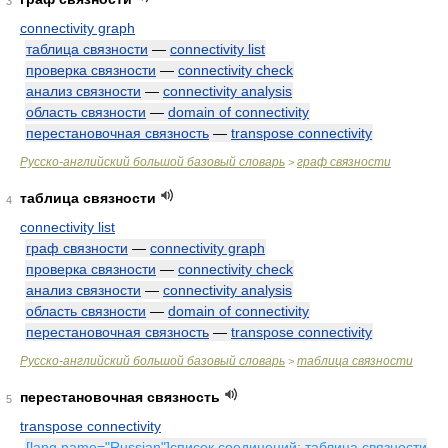
3
connectivity graph
таблица связности
—
connectivity list
проверка связности
—
connectivity check
анализ связности
—
connectivity analysis
область связности
—
domain of connectivity
перестановочная связность
—
transpose connectivity
Русско-английский большой базовый словарь
граф связности
>
таблица связности
4
connectivity list
граф связности
—
connectivity graph
проверка связности
—
connectivity check
анализ связности
—
connectivity analysis
область связности
—
domain of connectivity
перестановочная связность
—
transpose connectivity
Русско-английский большой базовый словарь
таблица связности
>
перестановочная связность
5
transpose connectivity
[lang name="Russian"]список соединений; таблица связности