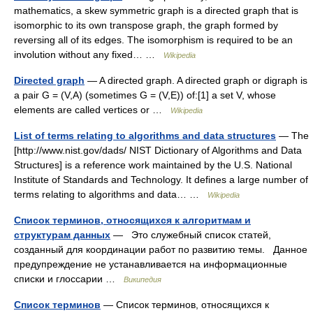
mathematics, a skew symmetric graph is a directed graph that is
isomorphic to its own transpose graph, the graph formed by
reversing all of its edges. The isomorphism is required to be an
involution without any fixed… …
Wikipedia
Directed graph
— A directed graph. A directed graph or digraph is
a pair G = (V,A) (sometimes G = (V,E)) of:[1] a set V, whose
elements are called vertices or …
Wikipedia
List of terms relating to algorithms and data structures
— The
[http://www.nist.gov/dads/ NIST Dictionary of Algorithms and Data
Structures] is a reference work maintained by the U.S. National
Institute of Standards and Technology. It defines a large number of
terms relating to algorithms and data… …
Wikipedia
Список терминов, относящихся к алгоритмам и
структурам данных
— Это служебный список статей,
созданный для координации работ по развитию темы. Данное
предупреждение не устанавливается на информационные
списки и глоссарии …
Википедия
Список терминов
— Список терминов, относящихся к