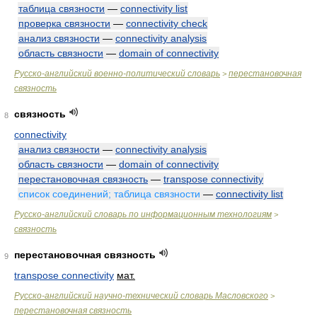
таблица связности
—
connectivity list
проверка связности
—
connectivity check
анализ связности
—
connectivity analysis
область связности
—
domain of connectivity
Русско-английский военно-политический словарь
перестановочная
>
связность
связность
8
connectivity
анализ связности
—
connectivity analysis
область связности
—
domain of connectivity
перестановочная связность
—
transpose connectivity
список соединений; таблица связности
—
connectivity list
Русско-английский словарь по информационным технологиям
>
связность
перестановочная связность
9
transpose connectivity
мат.
Русско-английский научно-технический словарь Масловского
>
перестановочная связность