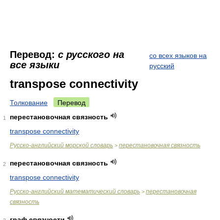
Перевод:
с русского на
со всех языков на
все языки
русский
transpose connectivity
Толкование
Перевод
перестановочная связность
1
transpose connectivity
Русско-английский морской словарь
перестановочная связность
>
перестановочная связность
2
transpose connectivity
Русско-английский математический словарь
перестановочная
>
связность
граф связности