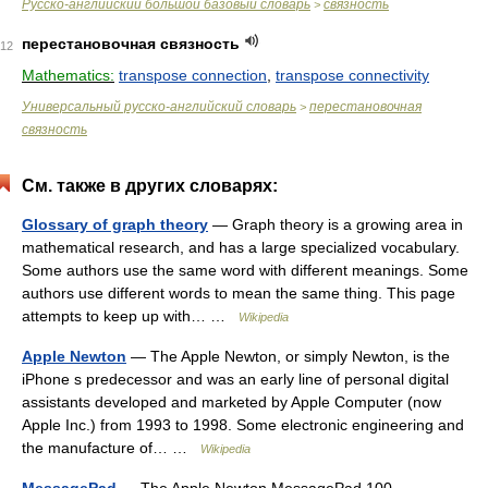
Русско-английский большой базовый словарь
связность
>
перестановочная связность
12
Mathematics:
transpose connection
,
transpose connectivity
Универсальный русско-английский словарь
перестановочная
>
связность
См. также в других словарях:
Glossary of graph theory
— Graph theory is a growing area in
mathematical research, and has a large specialized vocabulary.
Some authors use the same word with different meanings. Some
authors use different words to mean the same thing. This page
attempts to keep up with… …
Wikipedia
Apple Newton
— The Apple Newton, or simply Newton, is the
iPhone s predecessor and was an early line of personal digital
assistants developed and marketed by Apple Computer (now
Apple Inc.) from 1993 to 1998. Some electronic engineering and
the manufacture of… …
Wikipedia