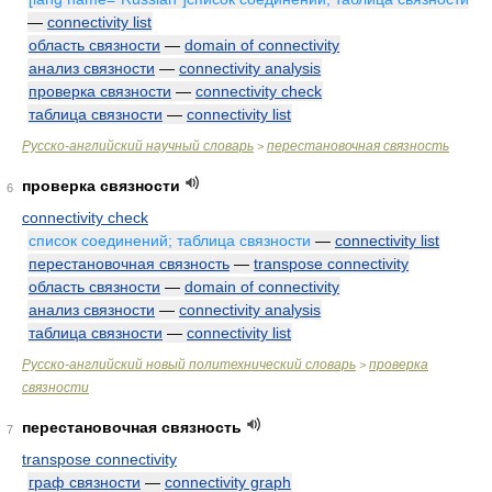
—
connectivity list
область связности
—
domain of connectivity
анализ связности
—
connectivity analysis
проверка связности
—
connectivity check
таблица связности
—
connectivity list
Русско-английский научный словарь
перестановочная связность
>
проверка связности
6
connectivity check
список соединений; таблица связности
—
connectivity list
перестановочная связность
—
transpose connectivity
область связности
—
domain of connectivity
анализ связности
—
connectivity analysis
таблица связности
—
connectivity list
Русско-английский новый политехнический словарь
проверка
>
связности
перестановочная связность
7
transpose connectivity
граф связности
—
connectivity graph