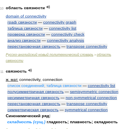
область связности
10
domain of connectivity
граф связности
—
connectivity graph
таблица связности
—
connectivity list
проверка связности
—
connectivity check
анализ связности
—
connectivity analysis
перестановочная связность
—
transpose connectivity
Русско-английский новый политехнический словарь
область
>
связности
связность
11
ж. мат.
connectivity, connection
список соединений; таблица связности
—
connectivity list
полусимметричная связность
—
semisymmetric connection
несимметричная связность
—
non-symmetrical connection
перестановочная связность
—
transpose connectivity
симметрическая связность
—
symmetrical connection
Синонимический ряд:
складность (сущ.)
гладкость; плавность; складность