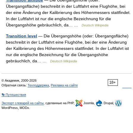
Transition altitude
— Die Übergangshöhe (oder:
Übergangsfläche) beschreibt in der Luftfahrt eine Flughöhe, bei
der eine Änderung der Kalibrierung des Höhenmessers stattfindet.
In der Luftfahrt ist nur die englische Bezeichnung für die
Übergangshöhe gebräuchlich, da… …
Deutsch Wikipedia
Transition level
— Die Übergangshöhe (oder: Übergangsfläche)
beschreibt in der Luftfahrt eine Flughöhe, bei der eine Änderung
der Kalibrierung des Höhenmessers stattfindet. In der Luftfahrt ist
nur die englische Bezeichnung für die Übergangshöhe
gebräuchlich, da… …
Deutsch Wikipedia
© Академик, 2000-2026
18+
Обратная связь:
Техподдержка
,
Реклама на сайте
👣 Путешествия
Экспорт словарей на сайты
, сделанные на PHP,
Joomla,
Drupal,
WordPress, MODx.