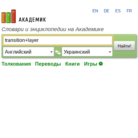
EN
DE
ES
FR
academic.ru
Словари и энциклопедии на Академике
Найти!
Толкования
Переводы
Книги
Игры ⚽