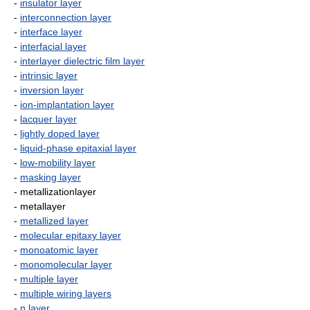
-
insulator layer
-
interconnection layer
-
interface layer
-
interfacial layer
-
interlayer dielectric film layer
-
intrinsic layer
-
inversion layer
-
ion-implantation layer
-
lacquer layer
-
lightly doped layer
-
liquid-phase epitaxial layer
-
low-mobility layer
-
masking layer
- metallizationlayer
- metallayer
-
metallized layer
-
molecular epitaxy layer
-
monoatomic layer
-
monomolecular layer
-
multiple layer
-
multiple wiring layers
-
n layer