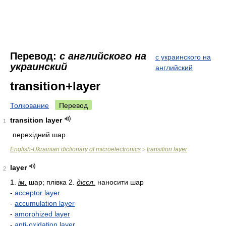
Перевод:
с английского на
с украинского на
украинский
английский
transition+layer
Толкование
Перевод
transition layer
1
перехідний шар
English-Ukrainian dictionary of microelectronics
transition layer
>
layer
2
1.
ім.
шар; плівка 2.
дієсл.
наносити шар
-
acceptor layer
-
accumulation layer
-
amorphized layer
-
anti-oxidation layer