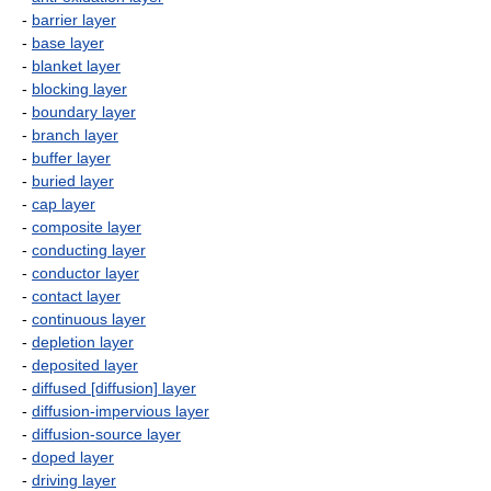
-
barrier layer
-
base layer
-
blanket layer
-
blocking layer
-
boundary layer
-
branch layer
-
buffer layer
-
buried layer
-
cap layer
-
composite layer
-
conducting layer
-
conductor layer
-
contact layer
-
continuous layer
-
depletion layer
-
deposited layer
-
diffused [diffusion] layer
-
diffusion-impervious layer
-
diffusion-source layer
-
doped layer
-
driving layer