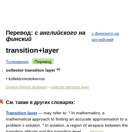
Перевод:
с английского на
с финского на
финский
английский
transition+layer
Толкование
Перевод
collector transition layer
1
• kollektoriestokerros
English-Finnish dictionary
collector transition layer
>
См. также в других словарях:
Transition layer
— may refer to: * In mathematics, a
mathematical approach to finding an accurate approximation to a
problem s solution. * In aviation, a region of airspace between the
transition altitude and the transition level …
Wikipedia