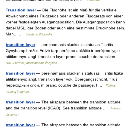
Transition layer
— Die Flughöhe ist ein Maß für die vertikale
Abweichung eines Flugzeugs oder anderen Fluggeräts von einer
vorher festgelegten Ausgangsposition. Die Ausgangsposition kann
dabei MSL, der Boden oder auch eine bestimmte Druckhöhe sein.
Man… …
Deutsch Wikipedia
transition layer
— pereinamasis sluoksnis statusas T sritis
Gynyba apibrėžtis Erdvė tarp perėjimo aukščio ir perėjimo lygio.
atitikmenys: angl. transition layer pranc. couche de transition …
NATO terminų aiškinamasis žodynas
transition layer
— pereinamasis sluoksnis statusas T sritis fizika
atitikmenys: angl. transition layer vok. Übergangsschicht, f rus.
переходный слой, m pranc. couche de passage, f …
Fizikos
terminų žodynas
transition layer
— The airspace between the transition altitude
and the transition level (ICAO). See transition altitude …
Aviation
dictionary
transition layer
— The airspace between the transition altitude