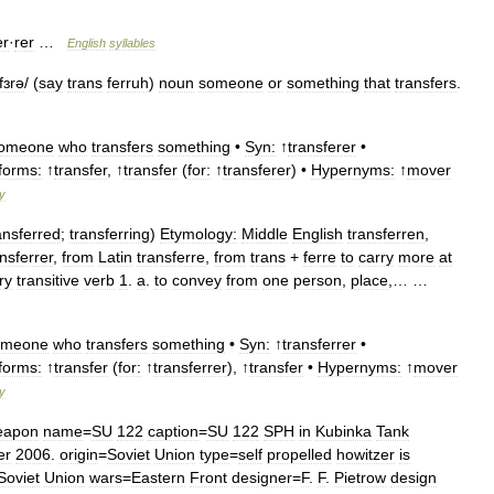
er
·
rer
…
English
syllables
fɜrə
/ (
say
trans
ferruh
)
noun
someone
or
something
that
transfers
.
…
omeone
who
transfers
something
•
Syn:
↑
transferer
•
forms:
↑
transfer
, ↑
transfer
(
for:
↑
transferer
) •
Hypernyms:
↑
mover
ry
ansferred
;
transferring
)
Etymology:
Middle
English
transferren
,
nsferrer
,
from
Latin
transferre
,
from
trans
+
ferre
to
carry
more
at
ry
transitive
verb
1
.
a
.
to
convey
from
one
person
,
place
,… …
omeone
who
transfers
something
•
Syn:
↑
transferrer
•
forms:
↑
transfer
(
for:
↑
transferrer
), ↑
transfer
•
Hypernyms:
↑
mover
ry
apon
name
=
SU
122
caption
=
SU
122
SPH
in
Kubinka
Tank
er
2006
.
origin
=
Soviet
Union
type
=
self
propelled
howitzer
is
Soviet
Union
wars
=
Eastern
Front
designer
=
F
.
F
.
Pietrow
design