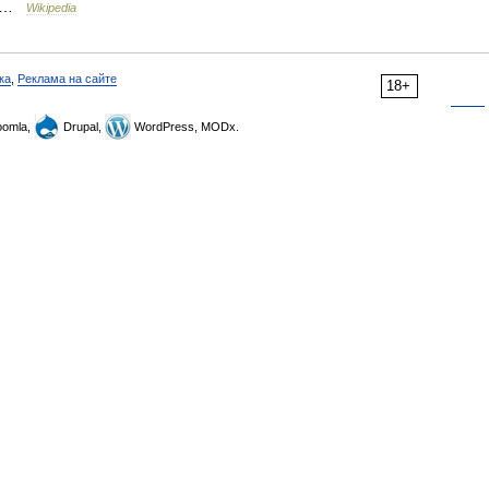
 …
Wikipedia
ка
,
Реклама на сайте
18+
omla,
Drupal,
WordPress, MODx.