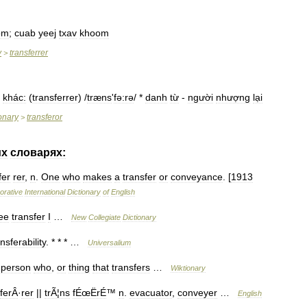
om
;
cuab
yeej
txav
khoom
y
transferrer
>
khác:
(
transferrer
) /
træns
'
fə:rə
/ *
danh
từ
-
người
nhượng
lại
ionary
transferor
>
их
словарях:
fer
rer
,
n
.
One
who
makes
a
transfer
or
conveyance
. [
1913
orative
International
Dictionary
of
English
ee
transfer
I
…
New
Collegiate
Dictionary
nsferability
. * * * …
Universalium
person
who
,
or
thing
that
transfers
…
Wiktionary
ferÂ
·
rer
||
trÃ
¦
ns
fÉœËrÉ
™
n
.
evacuator
,
conveyer
…
English