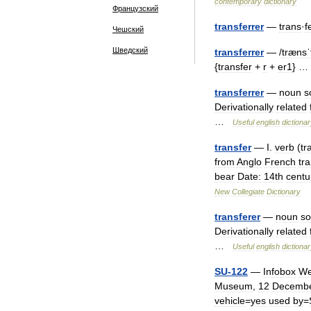
contemporary
dictionary
Французский
transferrer
—
trans
·
f
Чешский
Шведский
transferrer
— /
trænsˈ
{
transfer
+
r
+
er1
} 
transferrer
—
noun
s
Derivationally
related
…
Useful
english
dictiona
transfer
—
I
.
verb
(
tr
from
Anglo
French
tra
bear
Date:
14th
centu
New
Collegiate
Dictionary
transferer
—
noun
s
Derivationally
related
…
Useful
english
dictiona
SU
-
122
—
Infobox
We
Museum
,
12
Decemb
vehicle
=
yes
used
by
=