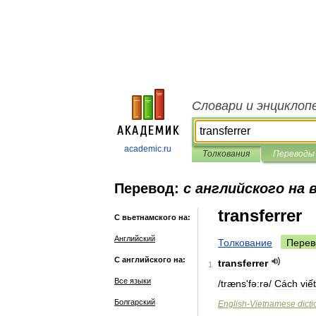
Словари и энциклоп
academic.ru
Толкования
Переводы
Перевод:
с английского на
transferrer
С вьетнамского на:
Английский
Толкование
Перев
С английского на:
transferrer
1
Все языки
/
træns
'
fə:rə
/
Cách
viết
Болгарский
English
-
Vietnamese
dict