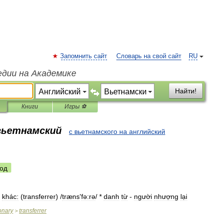
Запомнить сайт
Словарь на свой сайт
RU
едии на Академике
Найти!
Книги
Игры ⚽
 вьетнамский
с вьетнамского на английский
од
khác:
(
transferrer
) /
træns
'
fə:rə
/ *
danh
từ
-
người
nhượng
lại
ionary
transferrer
>