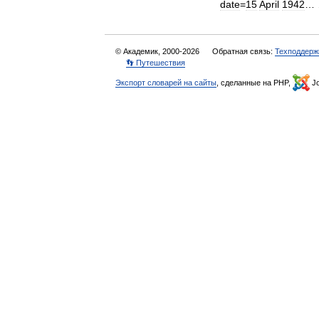
date
=
15
April
1942
…
© Академик, 2000-2026
Обратная связь:
Техподдерж
👣 Путешествия
Экспорт словарей на сайты
, сделанные на PHP,
Jo