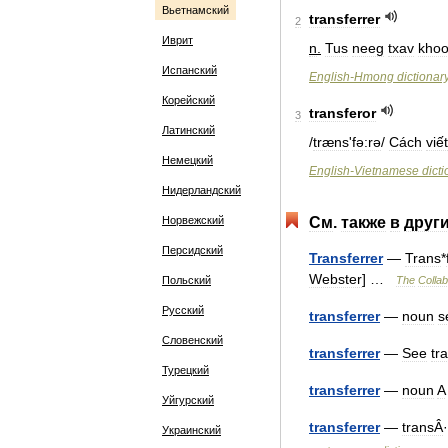
Вьетнамский
transferrer
2
Иврит
n
.
Tus
neeg
txav
kho
Испанский
English
-
Hmong
dictionar
Корейский
transferor
3
Латинский
/
træns
'
fə:rə
/
Cách
viết
Немецкий
English
-
Vietnamese
dict
Нидерландский
Норвежский
См
.
также
в
друг
Персидский
Transferrer
—
Trans
*
Webster
] …
Польский
The
Collab
Русский
transferrer
—
noun
s
Словенский
transferrer
—
See
tra
Турецкий
transferrer
—
noun
A
Уйгурский
transferrer
—
transÂ
·
Украинский