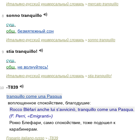
Итальяно-русский универсальный словарь
mercato tranquillo
>
sonno tranquillo
8
сущ.
общ.
безмятежный сон
Итальяно-русский универсальный словарь
sonno tranquillo
>
stia tranquillo!
9
сущ.
общ.
не волнуйтесь!
Итальяно-русский универсальный словарь
stia tranquillo!
>
-T839
10
tranquillo come una Pasqua
воплощенное спокойствие, благодушие:
Rocco Blèfari anche lui s'avvicinò, tranquillo come una Pasqua.
(F. Perri, «Emigranti»)
Рокко Блефари, само спокойствие, тоже подошел к
карабинерам.
Frasario italiano-russo
-T839
>