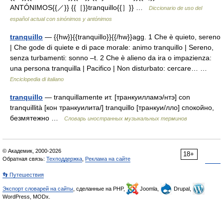
ANTÓNIMOS{{／}} {{［}}tranquillo{{］}} …
Diccionario de uso del
español actual con sinónimos y antónimos
tranquillo
— {{hw}}{{tranquillo}}{{/hw}}agg. 1 Che è quieto, sereno
| Che gode di quiete e di pace morale: animo tranquillo | Sereno,
senza turbamenti: sonno –t. 2 Che è alieno da ira o impazienza:
una persona tranquilla | Pacifico | Non disturbato: cercare… …
Enciclopedia di italiano
tranquillo
— tranquillamente ит. [транкуилламэ/нтэ] con
tranquillità [кон транкуилита/] tranquillo [транкуи/лло] спокойно,
безмятежно …
Словарь иностранных музыкальных терминов
© Академик, 2000-2026
18+
Обратная связь:
Техподдержка
,
Реклама на сайте
👣 Путешествия
Экспорт словарей на сайты
, сделанные на PHP,
Joomla,
Drupal,
WordPress, MODx.