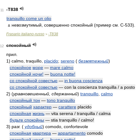
-T838
11
tranquillo come un olio
± невозмутимый, совершенно спокойный (пример см. С-533).
Frasario italiano-russo
-T838
>
спокойный
12
прил.
1)
calmo, traquillo,
placido
;
sereno
(
безмятежный
)
спокойное
море
—
mare calmo
спокойной ночи!
—
buona notte!
со спокойной совестью
—
in buona coscienza
со спокойной совестью
— con la coscienza tranquilla / a posto
2)
(
уравновешенный, сдержанный
)
tranquillo
,
calmo
спокойный тон
—
tono tranquillo
спокойный
характер
—
carattere
placido
спокойная
жизнь
— vita serena / tranquilla / calma
будьте спокойны
— stia tranquillo / calmo!
3)
разг.
(
удобный
)
comodo, confortevole
спокойная
квартира
—
appartamento
comodo
спокойной ночи!
—
buona notte!