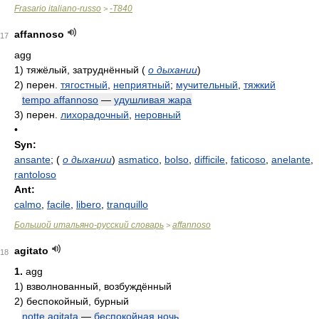
Frasario italiano-russo
-T840
>
affannoso
17
agg
1)
тяжёлый, затруднённый
(
о дыхании
)
2)
перен.
тягостный
,
неприятный
;
мучительный
,
тяжкий
tempo affannoso
—
удушливая жара
3)
перен.
лихорадочный
,
неровный
•
Syn:
ansante
;
(
о дыхании
)
asmatico
,
bolso
,
difficile
,
faticoso
,
anelante
,
rantoloso
Ant:
calmo
,
facile
,
libero
,
tranquillo
Большой итальяно-русский словарь
affannoso
>
agitato
18
1.
agg
1)
взволнованный, возбуждённый
2)
беспокойный, бурный
notte agitata
—
беспокойная ночь