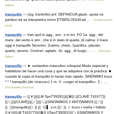
Italiana
tranquillo
— (izg. trankvȉlo) pril. DEFINICIJA glazb. uputa na
partituri da se interpretira mirno ETIMOLOGIJA tal …
Hrvatski jezični
portal
tranquillo
— tran·quìl·lo agg., avv., s.m.inv. FO 1a. agg., del
mare, del vento e sim., che è in stato di quiete, di calma: il mare
oggi è tranquillo Sinonimi: 2calmo, cheto, 1pacifico, placido,
quieto, sereno. Contrari: agitato. 1b. agg., di luogo,… …
Dizionario
italiano
tranquillo
— ► sustantivo masculino coloquial Modo especial y
habilidoso de hacer una cosa y que se adquiere con la práctica: ■
cuando le cojas el tranquillo lo harás más rápido. SINÓNIMO truco
* * * tranquillo (de «tranca») 1 m. V. «coger el tranquillo». 2… …
Enciclopedia Universal
tranquillo
— {{＃}}{{LM SynT39281}}{{〓}} {{CLAVE T41577}}
{{＼}}{{CLAVE}}{{／}}{{＼}}SINÓNIMOS Y ANTÓNIMOS:{{／}}
{{［}}tranquillo{{］}} {{《}}▍ s.m.{{》}} ＝ truco • maña • hábito
{{＃}}{{LM T41577}}{{〓}} {{SynT39281}}{{＼}}SINÓNIMOS Y