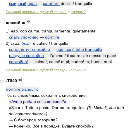
смирный
нрав
—
carattere
docile / tranquillo
Большой итальяно-русский словарь
смирный
>
спокойно
15
1)
нар. con calma, tranquillamente, quietamente
спать спокойно
—
dormire
2)
сказ.
безл
.
è calmo / tranquillo
сегодня тут спокойно
—
oggi qui è tutto tranquillo
на душе спокойно
— l'animo / il cuore si è messo in pace
спокойно!
— calma!; calmi! m pl; buono! m; buoni! m pl
Большой итальяно-русский словарь
спокойно
>
-T840
16
dormire tranquillo
быть спокойным, сохранять спокойствие:
«Avete parlato col campione?»
«Sicuro. Tutto a posto. Dorma tranquillo».
(S. Micheli, «La foto
del commendatore»)
— С боксером говорили?
— Конечно, Все в порядке. Будьте спокойны.