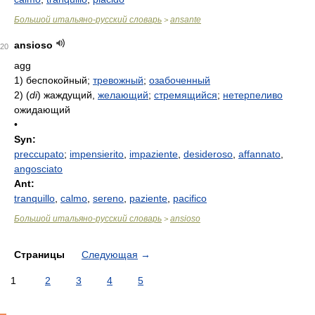
Большой итальяно-русский словарь
ansante
>
ansioso
20
agg
1)
беспокойный;
тревожный
;
озабоченный
2)
(
di
)
жаждущий,
желающий
;
стремящийся
;
нетерпеливо
ожидающий
•
Syn:
preccupato
;
impensierito
,
impaziente
,
desideroso
,
affannato
,
angosciato
Ant:
tranquillo
,
calmo
,
sereno
,
paziente
,
pacifico
Большой итальяно-русский словарь
ansioso
>
Страницы
Следующая
→
1
2
3
4
5