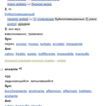
mare agitato
—
бурное море
2.
m
буйнопомешанный
reparto agitati
—
1)
отделение
буйнопомешанных 2)
разг.
шутл
.
дурдом
3.
avv муз.
взволнованно, тревожно
Syn:
перен.
scosso
,
mosso
,
turbato
,
eccitato
,
impaziente
Ant:
calmo
,
freddo
,
quieto
,
indifferente
,
impassibile
,
tranquillo
Большой итальяно-русский словарь
agitato
>
ansante
19
agg
задыхающийся, запыхавшийся
Syn:
boccheggiante
,
ansimante
,
affannoso
,
affannato
,
trafelato
,
anelante
Ant:
calmo
,
tranquillo
,
placido