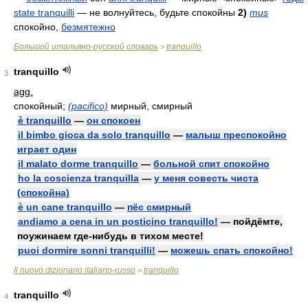
state tranquilli
— не волнуйтесь, будьте спокойны
2)
mus
спокойно,
безмятежно
Большой итальяно-русский словарь
tranquillo
>
tranquillo
3
agg.
спокойный;
(pacifico)
мирный, смирный
è tranquillo
—
он спокоен
il bimbo gioca da solo tranquillo
—
малыш преспокойно
играет один
il malato dorme tranquillo
—
больной спит спокойно
ho la coscienza tranquilla
—
у меня совесть чиста
(спокойна)
è un cane tranquillo
—
пёс смирный
andiamo a cena in un posticino tranquillo!
— пойдёмте,
поужинаем где-нибудь в тихом месте!
puoi dormire sonni tranquilli!
—
можешь спать спокойно!
Il nuovo dizionario italiano-russo
tranquillo
>
tranquillo
4