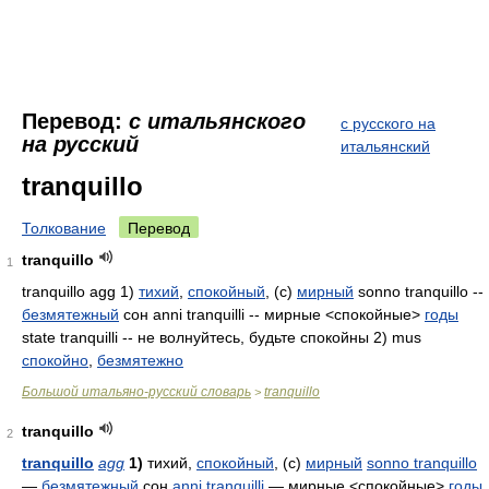
Перевод:
с итальянского
с русского на
на русский
итальянский
tranquillo
Толкование
Перевод
tranquillo
1
tranquillo agg 1)
тихий
,
спокойный
, (с)
мирный
sonno tranquillo --
безмятежный
сон anni tranquilli -- мирные <спокойные>
годы
state tranquilli -- не волнуйтесь, будьте спокойны 2) mus
спокойно
,
безмятежно
Большой итальяно-русский словарь
tranquillo
>
tranquillo
2
tranquillo
agg
1)
тихий,
спокойный
, (с)
мирный
sonno tranquillo
—
безмятежный
сон
anni tranquilli
— мирные <спокойные>
годы