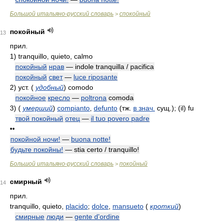
Большой итальяно-русский словарь
спокойный
>
покойный
13
прил.
1)
tranquillo, quieto, calmo
покойный
нрав
— indole tranquilla / pacifica
покойный
свет
—
luce riposante
2)
уст.
(
удобный
)
comodo
покойное
кресло
—
poltrona
comoda
3)
(
умерший
)
compianto
,
defunto
(тж.
в знач.
сущ.)
; (il) fu
твой покойный
отец
—
il tuo povero padre
••
покойной ночи!
—
buona notte!
будьте покойны!
— stia certo / tranquillo!
Большой итальяно-русский словарь
покойный
>
смирный
14
прил.
tranquillo, quieto,
placido
;
dolce
,
mansueto
(
кроткий
)
смирные
люди
—
gente d'ordine