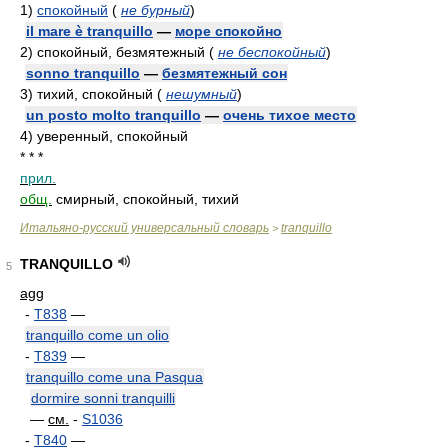
1)
спокойный
(
не бурный
)
il mare è tranquillo
—
море спокойно
2)
спокойный, безмятежный
(
не беспокойный
)
sonno tranquillo
—
безмятежный сон
3)
тихий, спокойный
(
нешумный
)
un posto molto tranquillo
—
очень тихое место
4)
уверенный, спокойный
* * *
прил.
общ.
смирный, спокойный, тихий
Итальяно-русский универсальный словарь
tranquillo
>
TRANQUILLO
5
agg
-
T838
—
tranquillo come un olio
-
T839
—
tranquillo come una Pasqua
dormire sonni tranquilli
—
см.
-
S1036
-
T840
—