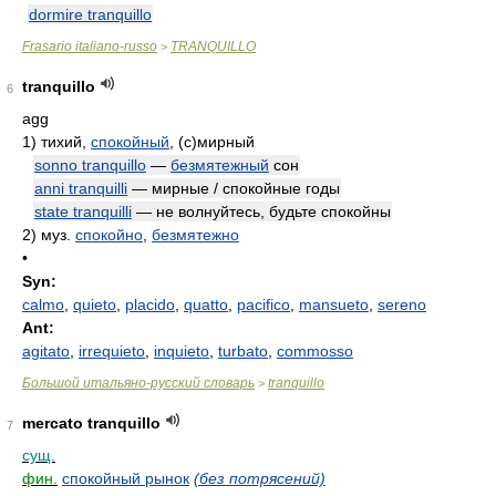
dormire tranquillo
Frasario italiano-russo
TRANQUILLO
>
tranquillo
6
agg
1)
тихий,
спокойный
, (с)мирный
sonno tranquillo
—
безмятежный
сон
anni tranquilli
— мирные / спокойные годы
state tranquilli
— не волнуйтесь, будьте спокойны
2)
муз.
спокойно
,
безмятежно
•
Syn:
calmo
,
quieto
,
placido
,
quatto
,
pacifico
,
mansueto
,
sereno
Ant:
agitato
,
irrequieto
,
inquieto
,
turbato
,
commosso
Большой итальяно-русский словарь
tranquillo
>
mercato tranquillo
7
сущ.
фин.
спокойный рынок
(без потрясений)