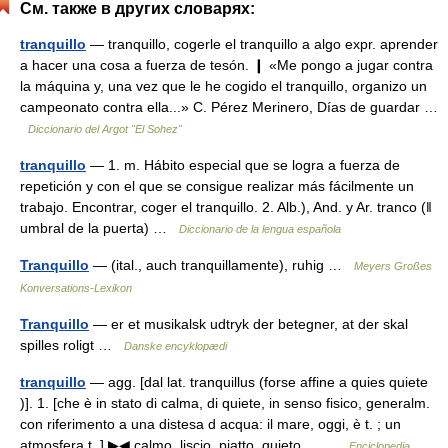
См. также в других словарях:
tranquillo
— tranquillo, cogerle el tranquillo a algo expr. aprender
a hacer una cosa a fuerza de tesón. ❙ «Me pongo a jugar contra
la máquina y, una vez que le he cogido el tranquillo, organizo un
campeonato contra ella...» C. Pérez Merinero, Días de guardar …
Diccionario del Argot "El Sohez"
tranquillo
— 1. m. Hábito especial que se logra a fuerza de
repetición y con el que se consigue realizar más fácilmente un
trabajo. Encontrar, coger el tranquillo. 2. Alb.), And. y Ar. tranco (ǁ
umbral de la puerta) …
Diccionario de la lengua española
Tranquillo
— (ital., auch tranquillamente), ruhig …
Meyers Großes
Konversations-Lexikon
Tranquillo
— er et musikalsk udtryk der betegner, at der skal
spilles roligt …
Danske encyklopædi
tranquillo
— agg. [dal lat. tranquillus (forse affine a quies quiete
)]. 1. [che è in stato di calma, di quiete, in senso fisico, generalm.
con riferimento a una distesa d acqua: il mare, oggi, è t. ; un
atmosfera t. ] ▶◀ calmo, liscio, piatto, quieto.… …
Enciclopedia