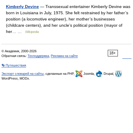
Kimberly Devine
— Transsexual entertainer Kimberly Devine was
born in Louisiana in July, 1975. She felt restrained by her father’s
position (a locomotive engineer), her mother’s businesses
(childcare centers), and her uncle’s political position (mayor of
her… …
Wikipedia
© Академик, 2000-2026
18+
Обратная связь:
Техподдержка
,
Реклама на сайте
👣 Путешествия
Экспорт словарей на сайты
, сделанные на PHP,
Joomla,
Drupal,
WordPress, MODx.