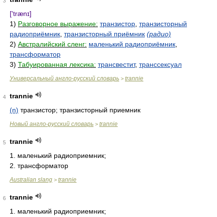
3
['trænɪ]
1)
Разговорное выражение:
транзистор
,
транзисторный
радиоприёмник
,
транзисторный приёмник
(радио)
2)
Австралийский сленг:
маленький радиоприёмник
,
трансформатор
3)
Табуированная лексика:
трансвестит
,
транссексуал
Универсальный англо-русский словарь
trannie
>
trannie
4
(n)
транзистор; транзисторный приемник
Новый англо-русский словарь
trannie
>
trannie
5
1. маленький радиоприемник;
2. трансформатор
Australian slang
trannie
>
trannie
6
1. маленький радиоприемник;