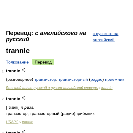
Перевод:
с английского на
с русского на
русский
английский
trannie
Толкование
Перевод
trannie
1
(разговорное)
транзистор
,
транзисторный
(
радио
)
приемник
Большой англо-русский и русско-английский словарь
trannie
>
trannie
2
[ʹtrænı]
n
разг.
транзистор, транзисторный (радио)приёмник
НБАРС
trannie
>
trannie