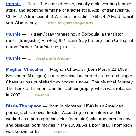
trannie
— Noun. 1. A cross dresser, usually male wearing female
attire, and adopting feminine characteristics. Abb. of transvestite.
Cf. tv . 2. A transexual. 3. A transistor radio. 1960s 4. A Ford transit
van. Also tranny …
English slang and colloquialisms
trannie
— I. /ˈtræni/ (say tranee) noun Colloquial a transistor
radio. {tran(sistor) + n + ie} II. /ˈtræni/ (say tranee) noun Colloquial
a transformer. {tran(sformer) + n + ie …
trannie
— …
Useful english dictionary
Meghan Chevalier
— Meghan Chavalier (born March 22 1969 in
Bessemer, Michigan) is a transsexual actor and author and singer.
Chavalier has published two books: a novel, The Mystical Journey
The Book of Elandor , and her autobiography, which was released
in 2007,… …
Wikipedia
Blade Thompson
— (born in Montana, USA) is an American
pornographic movie director. According to one interview,. He
worked as a pornographic actor (porn star) who appeared in gay
and bisexual porn movies in the 1990s. As a porn star, Thompson
was known for his… …
Wikipedia