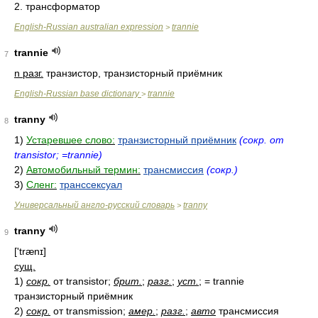
2. трансформатор
English-Russian australian expression
trannie
>
trannie
7
n разг.
транзистор, транзисторный приёмник
English-Russian base dictionary
trannie
>
tranny
8
1)
Устаревшее слово:
транзисторный приёмник
(сокр. от
transistor; =trannie)
2)
Автомобильный термин:
трансмиссия
(сокр.)
3)
Сленг:
транссексуал
Универсальный англо-русский словарь
tranny
>
tranny
9
['trænɪ]
сущ.
1)
сокр.
от transistor;
брит.
;
разг.
;
уст.
; = trannie
транзисторный приёмник
2)
сокр.
от transmission;
амер.
;
разг.
;
авто
трансмиссия