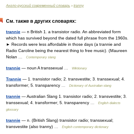
Англо-русский современный словарь
tranny
>
См. также в других словарях:
trannie
— n British 1. a transistor radio. An abbreviated form
which has survived beyond the dated full phrase from the 1960s.
► Records were less affordable in those days (a trannie and
Radio Caroline being the nearest thing to free music). (Maureen
Nolan …
Contemporary slang
trannie
— noun A transsexual …
Wiktionary
Trannie
— 1. transistor radio; 2. transvestite; 3. transsexual; 4.
transformer; 5. transparency …
Dictionary of Australian slang
trannie
— Australian Slang 1. transistor radio; 2. transvestite; 3.
transsexual; 4. transformer; 5. transparency …
English dialects
glossary
trannie
— n. (British Slang) transistor radio; transsexual;
transvestite (also tranny) …
English contemporary dictionary