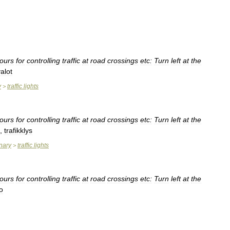
lours
for
controlling
traffic
at
road
crossings
etc:
Turn
left
at
the
alot
y
traffic
lights
>
lours
for
controlling
traffic
at
road
crossings
etc:
Turn
left
at
the
,
trafikklys
onary
traffic
lights
>
lours
for
controlling
traffic
at
road
crossings
etc:
Turn
left
at
the
o