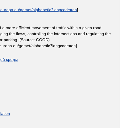
.
europa
.
eu
/
gemet
/
alphabetic
?
langcode
=
en
]
f
a
more
efficient
movement
of
traffic
within
a
given
road
nging
the
flows
,
controlling
the
intersections
and
regulating
the
or
parking
. (
Source:
GOOD
)
europa
.
eu
/
gemet
/
alphabetic
?
langcode
=
en
]
ей
среды
ulation