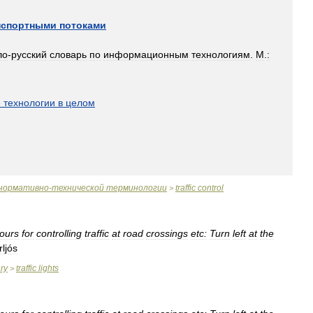
нспортными
потоками
ло
-
русский
словарь
по
информационным
технологиям
.
М
.
:
]
е
технологии
в
целом
нормативно
-
технической
терминологии
traffic
control
>
lours
for
controlling
traffic
at
road
crossings
etc:
Turn
left
at
the
ljós
ary
traffic
lights
>