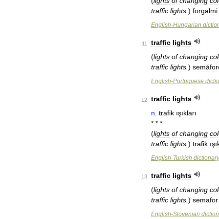
(
lights
of
changing
co
traffic
lights
.
)
forgalmi
English
-
Hungarian
dictio
traffic
lights
11
(
lights
of
changing
co
traffic
lights
.
)
semáfor
English
-
Portuguese
dicti
traffic
lights
12
n
.
trafik
ışıkları
* * *
(
lights
of
changing
co
traffic
lights
.
)
trafik
ışı
English
-
Turkish
dictionar
traffic
lights
13
(
lights
of
changing
co
traffic
lights
.
)
semafor
English
-
Slovenian
dictio