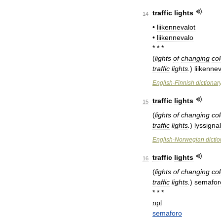
traffic
lights
14
•
liikennevalot
•
liikennevalo
* * *
(
lights
of
changing
co
traffic
lights
.
)
liikennev
English
-
Finnish
dictionar
traffic
lights
15
(
lights
of
changing
co
traffic
lights
.
)
lyssignal
English
-
Norwegian
dicti
traffic
lights
16
(
lights
of
changing
co
traffic
lights
.
)
semafor
* * *
npl
semaforo