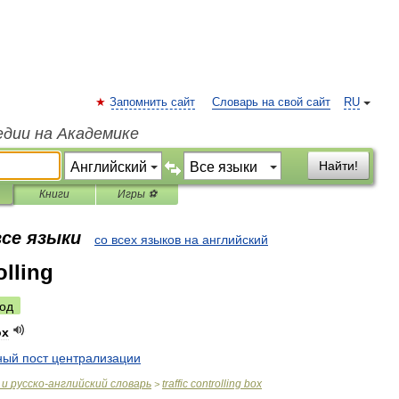
Запомнить сайт
Словарь на свой сайт
RU
едии на Академике
Найти!
Книги
Игры ⚽
все языки
со всех языков на английский
olling
од
ox
ный
пост
централизации
и
русско
-
английский
словарь
traffic
controlling
box
>