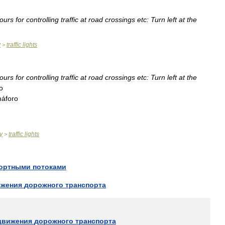
lours
for
controlling
traffic
at
road
crossings
etc:
Turn
left
at
the
y
traffic
lights
>
lours
for
controlling
traffic
at
road
crossings
etc:
Turn
left
at
the
o
áforo
y
traffic
lights
>
портными
потоками
ижения
дорожного
транспорта
движения
дорожного
транспорта