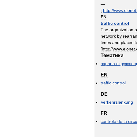
—
[
http:
//
www
.
eionet
EN
traffic
control
The
organization
o
network
by
rearra
times
and
places
f
[
http:
//
www
.
eionet
.
Тематики
охрана
окружающ
EN
traffic
control
DE
Verkehrslenkung
FR
contrôle
de
la
circ