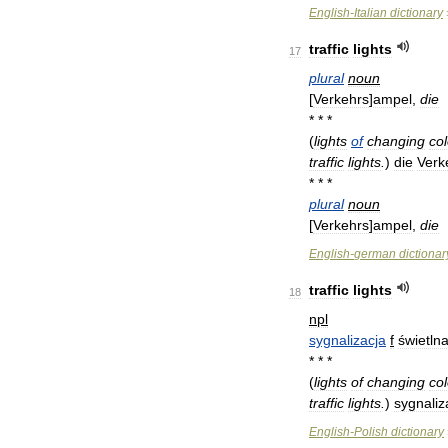
English
-
Italian
dictionary
traffic
lights
17
plural
noun
[
Verkehrs
]
ampel
,
die
* * *
(
lights
of
changing
co
traffic
lights
.
)
die
Verk
* * *
plural
noun
[
Verkehrs
]
ampel
,
die
English
-
german
dictionar
traffic
lights
18
npl
sygnalizacja
f
świetln
* * *
(
lights
of
changing
co
traffic
lights
.
)
sygnaliz
English
-
Polish
dictionary