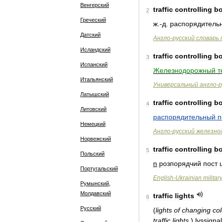
Венгерский
traffic
controlling
b
2
Греческий
ж
.-
д
.
распорядитель
Датский
Англо
-
русский
словарь
Исландский
traffic
controlling
b
3
Испанский
Железнодорожный
т
Итальянский
Универсальный
англо
-
р
Латышский
traffic
controlling
b
4
Литовский
распорядительный
п
Немецкий
Англо
-
русский
железно
Норвежский
traffic
controlling
b
5
Польский
n
розпорядчий
пост
Португальский
English
-
Ukrainian
militar
Румынский,
Молдавский
traffic
lights
6
Русский
(
lights
of
changing
co
traffic
lights
.
)
lyssignal