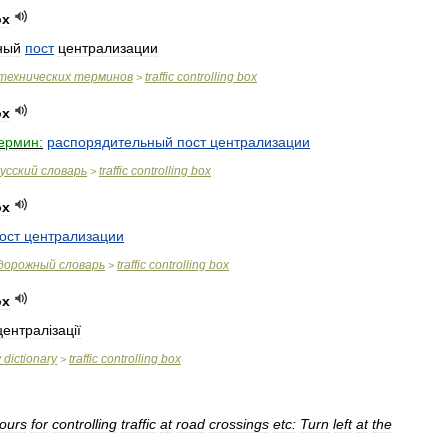
ox
ный
пост
централизации
технических
терминов
traffic
controlling
box
>
ox
ермин:
распорядительный
пост
централизации
усский
словарь
traffic
controlling
box
>
ox
ост
централизации
дорожный
словарь
traffic
controlling
box
>
ox
централ
і
зац
і
ї
y
dictionary
traffic
controlling
box
>
lours
for
controlling
traffic
at
road
crossings
etc:
Turn
left
at
the