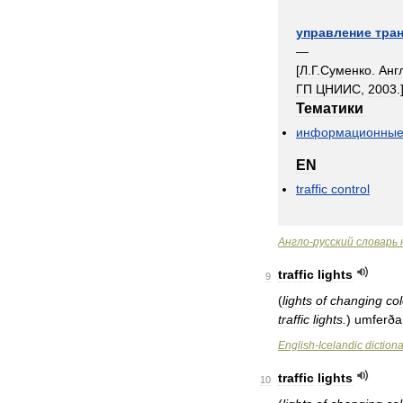
управление
тра
—
[
Л
.
Г
.
Суменко
.
Анг
ГП
ЦНИИС
,
2003
.
Тематики
информационны
EN
traffic
control
Англо
-
русский
словарь
traffic
lights
9
(
lights
of
changing
co
traffic
lights
.
)
umferðar
English
-
Icelandic
diction
traffic
lights
10