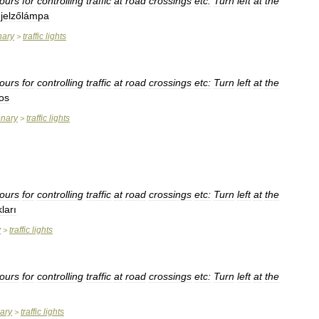
lours
for
controlling
traffic
at
road
crossings
etc:
Turn
left
at
the
jelzőlámpa
nary
traffic
lights
>
lours
for
controlling
traffic
at
road
crossings
etc:
Turn
left
at
the
os
onary
traffic
lights
>
lours
for
controlling
traffic
at
road
crossings
etc:
Turn
left
at
the
kları
y
traffic
lights
>
lours
for
controlling
traffic
at
road
crossings
etc:
Turn
left
at
the
nary
traffic
lights
>