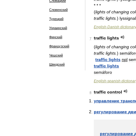
Словацкий
* * *
Словенский
(
lights
of
changing
co
traffic
lights
.
)
lyssignal
Турецкий
English
-
Danish
dictionar
Украинский
Финский
traffic
lights
7
Французский
(
lights
of
changing
co
traffic
lights
.
)
semáfor
Чешский
traffic
lights
npl
sem
Шведский
traffic
lights
semáforo
English
-
spanish
dictionar
traffic
control
8
управление
транс
регулирование
дв
регулирование