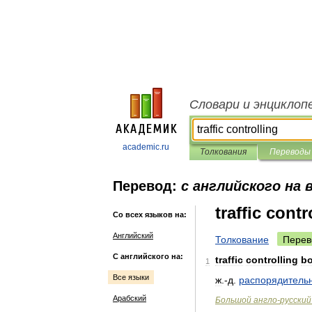
Словари и энциклоп
academic.ru
Толкования
Переводы
Перевод:
с английского на 
traffic contr
Со всех языков на:
Английский
Толкование
Перев
С английского на:
traffic
controlling
b
1
Все языки
ж
.-
д
.
распорядитель
Арабский
Большой
англо
-
русский