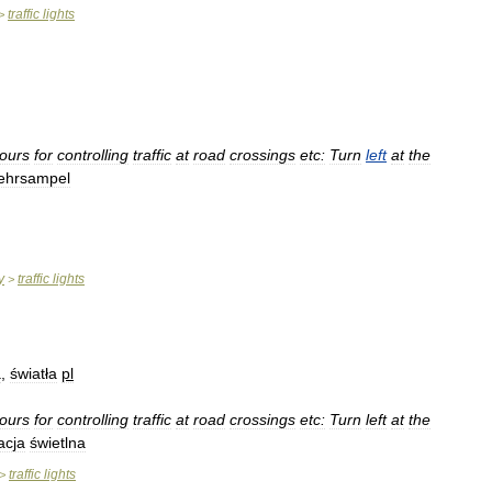
traffic
lights
>
lours
for
controlling
traffic
at
road
crossings
etc:
Turn
left
at
the
ehrsampel
y
traffic
lights
>
a
,
światła
pl
lours
for
controlling
traffic
at
road
crossings
etc:
Turn
left
at
the
acja
świetlna
traffic
lights
>