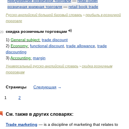
предприятие розничной торговли
—
retail outlet
розничная книжная торговля
—
retail book trade
Русско-английский большой базовый словарь
прибыль в розничной
>
торговле
скидка розничным торговцам
20
1)
General subject:
trade discount
2)
Economy:
functional discount
,
trade allowance
,
trade
discounting
3)
Accounting:
margin
Универсальный русско-английский словарь
скидка розничным
>
торговцам
Страницы
Следующая
→
1
2
См. также в других словарях:
Trade marketing
— is a discipline of marketing that relates to