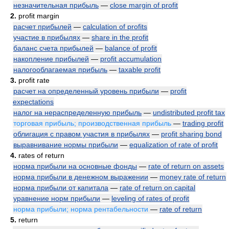
незначительная прибыль
—
close margin of profit
2.
profit margin
расчет прибылей
—
calculation of profits
участие в прибылях
—
share in the profit
баланс счета прибылей
—
balance of profit
накопление прибылей
—
profit accumulation
налогооблагаемая прибыль
—
taxable profit
3.
profit rate
расчет на определенный уровень прибыли
—
profit
expectations
налог на нераспределенную прибыль
—
undistributed profit tax
торговая прибыль; производственная прибыль
—
trading profit
облигация с правом участия в прибылях
—
profit sharing bond
выравнивание нормы прибыли
—
equalization of rate of profit
4.
rates of return
норма прибыли на основные фонды
—
rate of return on assets
норма прибыли в денежном выражении
—
money rate of return
норма прибыли от капитала
—
rate of return on capital
уравнение норм прибыли
—
leveling of rates of profit
норма прибыли; норма рентабельности
—
rate of return
5.
return