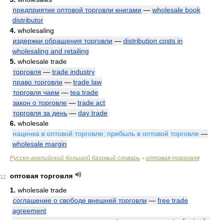
предприятие оптовой торговли книгами
—
wholesale book
distributor
4.
wholesaling
издержки обращения торговли
—
distribution costs in
wholesaling and retailing
5.
wholesale trade
торговля
—
trade industry
право торговли
—
trade law
торговля чаем
—
tea trade
закон о торговле
—
trade act
торговля за день
—
day trade
6.
wholesale
наценка в оптовой торговле; прибыль в оптовой торговле
—
wholesale margin
Русско-английский большой базовый словарь
оптовая торговля
>
оптовая торговля
12
1.
wholesale trade
соглашение о свободе внешней торговли
—
free trade
agreement