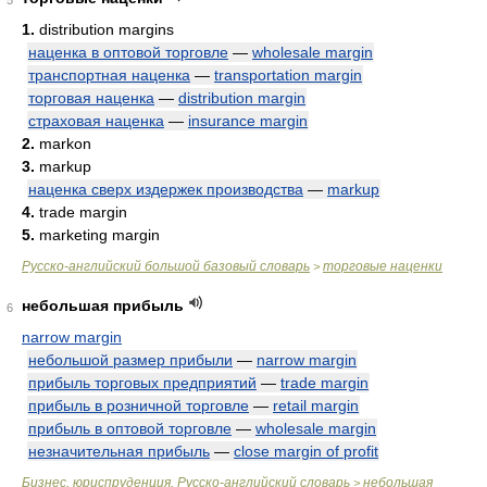
5
1.
distribution margins
наценка в оптовой торговле
—
wholesale margin
транспортная наценка
—
transportation margin
торговая наценка
—
distribution margin
страховая наценка
—
insurance margin
2.
markon
3.
markup
наценка сверх издержек производства
—
markup
4.
trade margin
5.
marketing margin
Русско-английский большой базовый словарь
торговые наценки
>
небольшая прибыль
6
narrow margin
небольшой размер прибыли
—
narrow margin
прибыль торговых предприятий
—
trade margin
прибыль в розничной торговле
—
retail margin
прибыль в оптовой торговле
—
wholesale margin
незначительная прибыль
—
close margin of profit
Бизнес, юриспруденция. Русско-английский словарь
небольшая
>