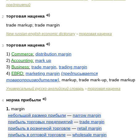
предприятий
торговая наценка
2
trade markup; trade margin
New russian-english economic dictionary
торговая наценка
>
торговая наценка
3
1)
Commerce:
distribution margin
2)
Accounting:
mark up
3)
Business:
trade margin
,
trading margin
4)
EBRD:
marketing margin
(предписывается
товаропроизводителем)
, markup, trade mark-up, trade markup
Универсальный русско-английский словарь
торговая наценка
>
норма прибыли
4
1.
margin
небольшой размер прибыли
—
narrow margin
прибыль торговых предприятий
—
trade margin
прибыль в розничной торговле
—
retail margin
прибыль в оптовой торговле
—
wholesale margin