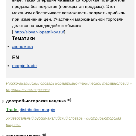
виде. Такая операция называется короткая позиция или
продажа без покрытия (непокрытая продажа). Этот
механизм обеспечивает возможность получать прибыль
при изменении цен. Участники маржинальной торговли
делятся на «медведей» и «быков».
[
http://slovar-lopatnikov.ru/
]
Тематики
экономика
EN
margin trade
Русско-английский словарь нормативно-технической терминологии
>
маржинальная торговля
дистрибьюторская наценка
8
Trade:
distribution margin
Универсальный русско-английский словарь
дистрибьюторская
>
наценка
торговая маржа