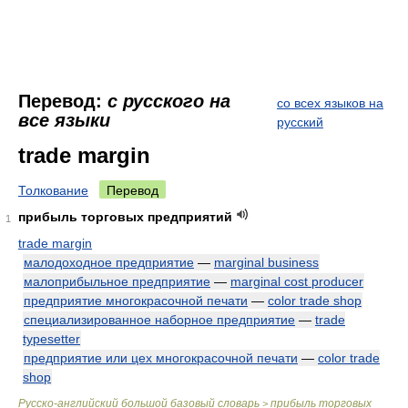
Перевод:
с русского на
со всех языков на
все языки
русский
trade margin
Толкование
Перевод
прибыль торговых предприятий
1
trade margin
малодоходное предприятие
—
marginal business
малоприбыльное предприятие
—
marginal cost producer
предприятие многокрасочной печати
—
color trade shop
специализированное наборное предприятие
—
trade
typesetter
предприятие или цех многокрасочной печати
—
color trade
shop
Русско-английский большой базовый словарь
прибыль торговых
>