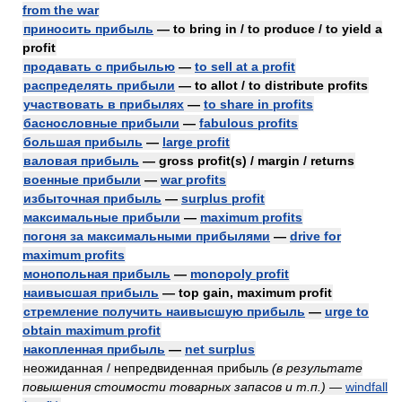
from the war
приносить прибыль
— to bring in / to produce / to yield a
profit
продавать с прибылью
—
to sell at a profit
распределять прибыли
— to allot / to distribute profits
участвовать в прибылях
—
to share in profits
баснословные прибыли
—
fabulous profits
большая прибыль
—
large profit
валовая прибыль
— gross profit(s) / margin / returns
военные прибыли
—
war profits
избыточная прибыль
—
surplus profit
максимальные прибыли
—
maximum profits
погоня за максимальными прибылями
—
drive for
maximum profits
монопольная прибыль
—
monopoly profit
наивысшая прибыль
— top gain, maximum profit
стремление получить наивысшую прибыль
—
urge to
obtain maximum profit
накопленная прибыль
—
net surplus
неожиданная / непредвиденная прибыль
(в результате
повышения стоимости товарных запасов и т.п.)
—
windfall