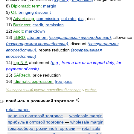
8)
Diplomatic term:
margin
9)
Oil:
bringing discount
10)
Advertising:
commission
,
cut rate
,
dis
., disc.
11)
Business:
credit
,
remission
12)
Audit:
markdown
13)
EBRD:
abatement
(возвращаемая впоследствии)
, allowance
(возвращаемая впоследствии)
, discount
(возвращаемая
впоследствии)
, rebate reduction
(возвращаемая
впоследствии)
14)
leg.N.P.
abatement
(
e
.g., from a tax or an import duty, for
payment of cash)
15)
SAP.tech.
price reduction
16)
Idiomatic expression:
free pass
Универсальный русско-английский словарь
скидка
>
прибыль в розничной торговле
19
retail margin
наценка в оптовой торговле
—
wholesale margin
прибыль в оптовой торговле
—
wholesale margin
товарооборот розничной торговли
—
retail sale