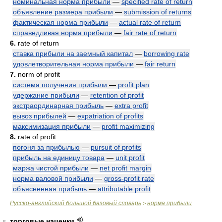
номинальная норма прибыли
—
specified rate of return
объявление размера прибыли
—
submission of returns
фактическая норма прибыли
—
actual rate of return
справедливая норма прибыли
—
fair rate of return
6.
rate of return
ставка прибыли на заемный капитал
—
borrowing rate
удовлетворительная норма прибыли
—
fair return
7.
norm of profit
система получения прибыли
—
profit plan
удержание прибыли
—
retention of profit
экстраординарная прибыль
—
extra profit
вывоз прибылей
—
expatriation of profits
максимизация прибыли
—
profit maximizing
8.
rate of profit
погоня за прибылью
—
pursuit of profits
прибыль на единицу товара
—
unit profit
маржа чистой прибыли
—
net profit margin
норма валовой прибыли
—
gross-profit rate
объясненная прибыль
—
attributable profit
Русско-английский большой базовый словарь
норма прибыли
>
торговые наценки