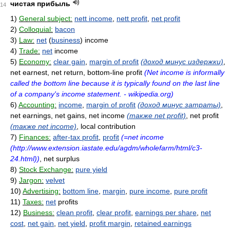
чистая прибыль
14
1)
General subject:
nett income
,
nett profit
,
net profit
2)
Colloquial:
bacon
3)
Law:
net
(
business
) income
4)
Trade:
net
income
5)
Economy:
clear gain
,
margin of profit
(доход минус издержки)
,
net earnest, net return, bottom-line profit
(Net income is informally
called the bottom line because it is typically found on the last line
of a company's income statement. - wikipedia.org)
6)
Accounting:
income
,
margin of profit
(доход минус затраты)
,
net earnings, net gains, net income
(также net profit)
, net profit
(также net income)
, local contribution
7)
Finances:
after-tax profit
,
profit
(=net income
(http://www.extension.iastate.edu/agdm/wholefarm/html/c3-
24.html))
, net surplus
8)
Stock Exchange:
pure yield
9)
Jargon:
velvet
10)
Advertising:
bottom line
,
margin
,
pure income
,
pure profit
11)
Taxes:
net
profits
12)
Business:
clean profit
,
clear profit
,
earnings per share
,
net
cost
,
net gain
,
net yield
,
profit margin
,
retained earnings