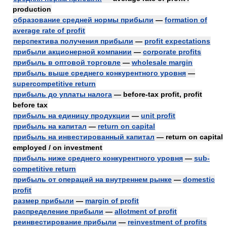
production
образование средней нормы прибыли
—
formation of
average rate of profit
перспектива получения прибыли
—
profit expectations
прибыли акционерной компании
—
corporate profits
прибыль в оптовой торговле
—
wholesale margin
прибыль выше среднего конкурентного уровня
—
supercompetitive return
прибыль до уплаты налога
— before-tax profit, profit
before tax
прибыль на единицу продукции
—
unit profit
прибыль на капитал
—
return on capital
прибыль на инвестированный капитал
— return on capital
employed / on investment
прибыль ниже среднего конкурентного уровня
—
sub-
competitive return
прибыль от операций на внутреннем рынке
—
domestic
profit
размер прибыли
—
margin of profit
распределение прибыли
—
allotment of profit
реинвестирование прибыли
—
reinvestment of profits