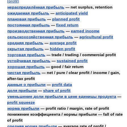
(profit)
нераспределённая прибыль
— net surplus, retention
ожидаемая прибыль
—
anticipated yield
плановая прибыль
—
planned profit
постоянная прибыль
—
fixed return
производственная прибыль
—
earned income
сельскохозяйственная прибыль
—
agricultural profit
средняя прибыль
—
average profit
скрытая прибыль
—
hidden profit
торговая прибыль
— trade / trading / commercial profit
устойчивая прибыль
—
sustained profit
хорошая прибыль
— good / fair return
чистая прибыль
— net / pure / clear profit / income / gain,
after-tax profit
данные о прибыли
—
profit data
доля прибыли
—
share of profit
уменьшение доли прибыли в цене единицы продукта
—
profit squeeze
норма прибыли
— profit ratio / margin, rate of profit
понижение коэффициента / нормы прибыли — fall of rate
of profit
средняя норма прибыли
— average rate of profit /