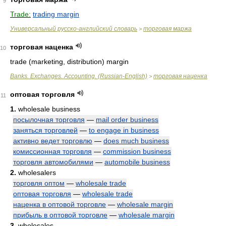
9
Trade:
trading margin
Универсальный русско-английский словарь
торговая маржа
>
торговая наценка
10
trade (marketing, distribution) margin
Banks. Exchanges. Accounting. (Russian-English)
торговая наценка
>
оптовая торговля
11
1.
wholesale business
посылочная торговля
—
mail order business
заняться торговлей
—
to engage in business
активно ведет торговлю
—
does much business
комиссионная торговля
—
commission business
торговля автомобилями
—
automobile business
2.
wholesalers
торговля оптом
—
wholesale trade
оптовая торговля
—
wholesale trade
наценка в оптовой торговле
—
wholesale margin
прибыль в оптовой торговле
—
wholesale margin
3.
wholesales