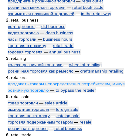
предприятие розничной торговли
—
retail outlet
розничная книжная торговля
—
retail book trade
заниматься розничной торговлей
—
in the retail way
2.
retail business
вел торговлю
—
did business
ведет торговлю
—
does business
часы торговли
—
business hours
торговля в розницу
—
retail trade
годовая торговля
—
annual business
3.
retailing
колесо розничной торговли
—
wheel of retailing
розничная торговля как ремесло
—
craftsmanship retailing
4.
retailers
продавать товары непосредственно потребителям, минуя
розничную торговлю
—
to bypass the retailer
5.
retail sale
товар торговли
—
sales article
экспортная торговля
—
foreign sale
торговля по каталогу
—
catalog sale
торговля подержанным товаром
—
resale
розничная торговля
—
retail business
6.
retail trade