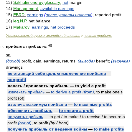
13)
Sakhalin energy glossary:
net
margin
14)
Management:
available earnings
15)
EBRD:
earnings
(
после уплаты налогов
)
, reported profit
16)
leg.N.P.
net balance
17)
Makarov:
earnings
,
net proceeds
Универсальный русско-английский словарь
чистая прибыль
>
прибыль прибыл·ь
15
эк.
(доход)
profit, gain, earnings, returns;
(выгода)
benefit;
(выручка)
drawings
не ставящий себе целью извлечение прибыли
—
nonprofit
давать / приносить прибыль — to yield a profit
извлекать прибыль
—
to derive a profit
(from)
, to make one's
profit (of)
извлечь максимум прибыли
—
to maximize profits
обеспечить прибыль
—
to ensure a profit
получать прибыль
— to get / to make / to receive / to secure a
profit
(out of)
, to profit
(by / from)
получить прибыль от ведения войны
—
to make profits