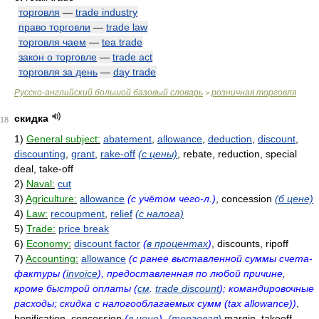
торговля
—
trade industry
право торговли
—
trade law
торговля чаем
—
tea trade
закон о торговле
—
trade act
торговля за день
—
day trade
Русско-английский большой базовый словарь
розничная торговля
>
скидка
18
1)
General subject:
abatement
,
allowance
,
deduction
,
discount
,
discounting
,
grant
,
rake-off
(с цены)
, rebate, reduction, special
deal, take-off
2)
Naval:
cut
3)
Agriculture:
allowance
(с учётом чего-л.)
, concession
(б цене)
4)
Law:
recoupment
,
relief
(с налога)
5)
Trade:
price break
6)
Economy:
discount factor
(
в процентах
)
, discounts, ripoff
7)
Accounting:
allowance
(с ранее выставленной суммы счета-
фактуры (
invoice
), предоставленная по любой причине,
кроме быстрой оплаты (
см
.
trade discount
); командировочные
расходы; скидка с налогооблагаемых сумм (tax allowance))
,
bonification, concession
(
в цене
)
,
(торговая)
margin, takeoff