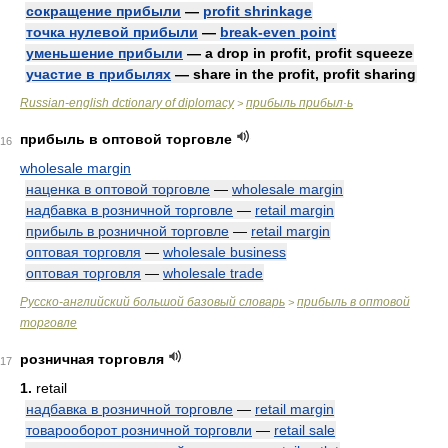
сокращение прибыли
—
profit shrinkage
точка нулевой прибыли
—
break-even point
уменьшение прибыли
— a drop in profit, profit squeeze
участие в прибылях
— share in the profit, profit sharing
Russian-english dctionary of diplomacy
прибыль прибыл·ь
>
прибыль в оптовой торговле
16
wholesale margin
наценка в оптовой торговле
—
wholesale margin
надбавка в розничной торговле
—
retail margin
прибыль в розничной торговле
—
retail margin
оптовая торговля
—
wholesale business
оптовая торговля
—
wholesale trade
Русско-английский большой базовый словарь
прибыль в оптовой
>
торговле
розничная торговля
17
1.
retail
надбавка в розничной торговле
—
retail margin
товарооборот розничной торговли
—
retail sale