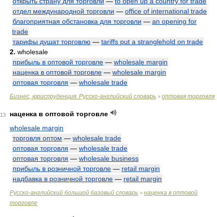
открыть страну для торговли
—
to open up a country for trade
отдел международной торговли
—
office of international trade
благоприятная обстановка для торговли
—
an opening for
trade
тарифы душат торговлю
—
tariffs put a stranglehold on trade
2.
wholesale
прибыль в оптовой торговле
—
wholesale margin
наценка в оптовой торговле
—
wholesale margin
оптовая торговля
—
wholesale trade
Бизнес, юриспруденция. Русско-английский словарь
оптовая торговля
>
наценка в оптовой торговле
13
wholesale margin
торговля оптом
—
wholesale trade
оптовая торговля
—
wholesale trade
оптовая торговля
—
wholesale business
прибыль в розничной торговле
—
retail margin
надбавка в розничной торговле
—
retail margin
Русско-английский большой базовый словарь
наценка в оптовой
>
торговле