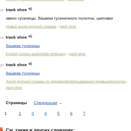
track shoe
18
звено гусеницы, башмак гусеничного полотна, шиповки
Новый англо-русский словарь
track shoe
>
track shoe
19
башмак гусеницы
English-russian automobile dictionary
track shoe
>
track shoe
20
башмак гусеницы
Англо-русский словарь по деревообрабатывающей промышленности
>
track shoe
Страницы
Следующая
→
1
2
3
4
5
6
7
См. также в других словарях: