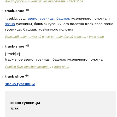
Англо-русский синонимический словарь
track shoe
>
track-shoe
3
ˈtrækʃu:
сущ.
звено гусеницы
,
башмак
гусеничного полотна n
звено
гусеницы, башмак гусеничного полотна track-shoe звено
гусеницы, башмак гусеничного полотна
Большой англо-русский и русско-английский словарь
track-shoe
>
track-shoe
4
[ˈtrækʃu:]
track-shoe звено гусеницы, башмак гусеничного полотна
English-Russian short dictionary
track-shoe
>
track shoe
5
звено гусеницы
звено гусеницы
трак
—