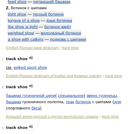
feed shoe
—
питающий башмак
2.
ботинок с шипами
tight shoe
—
тесный ботинок
tongue of a shoe
—
язык ботинка
the shoe is tight
—
ботинок жмёт
weighed shoe
—
водолазный ботинок
a shoe with calkins
—
подкова с шипами
English-Russian base dictionary
track shoe
>
track shoe
7
см.
spiked sport shoe
English-Russian dictionary of leather and footwear industry
track shoe
>
track shoe
8
башмак гусеничной цепи
(
специальное
)
звено гусеницы
,
башмак
гусеничного полотна,
трак
ботинок
с шипами (
для
спортивного
бега
)
Большой англо-русский и русско-английский словарь
track shoe
>
track shoe
9