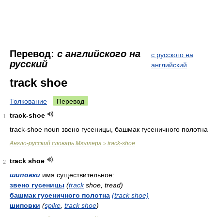
Перевод:
с английского на
с русского на
русский
английский
track shoe
Толкование
Перевод
track-shoe
1
track-shoe noun звено гусеницы, башмак гусеничного полотна
Англо-русский словарь Мюллера
track-shoe
>
track shoe
2
шиповки
имя существительное:
звено гусеницы
(
track
shoe, tread)
башмак гусеничного полотна
(track shoe)
шиповки
(
spike
,
track shoe
)