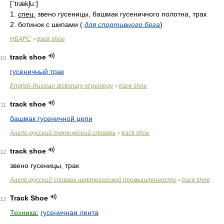
[ʹtrækʃu:]
1.
спец.
звено гусеницы, башмак гусеничного полотна, трак
2. ботинок с шипами (
для спортивного бега
)
НБАРС
track shoe
>
track shoe
10
гусеничный трак
English-Russian dictionary of geology
track shoe
>
track shoe
11
башмак гусеничной цепи
Англо-русский технический словарь
track shoe
>
track shoe
12
звено гусеницы, трак
Англо-русский словарь нефтегазовой промышленности
track shoe
>
Track Shoe
13
Техника:
гусеничная лента