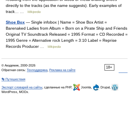
directly to the tracks (as the name suggests). Early examples of
track… …
Wikipedia
Shoe Box
— Single infobox | Name = Shoe Box Artist =
Barenaked Ladies from Album = Born on a Pirate Ship and Friends
Original TV Soundtrack Released = 1995 Format = CD Recorded =
1995 Genre = Alternative rock Length = 3:10 Label = Reprise
Records Producer …
Wikipedia
© Академик, 2000-2026
18+
Обратная связь:
Техподдержка
,
Реклама на сайте
👣 Путешествия
Экспорт словарей на сайты
, сделанные на PHP,
Joomla,
Drupal,
WordPress, MODx.