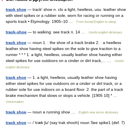
track shoe
— track′ shoe n. clo a light, heelless, usu. leather shoe
with steel spikes or a rubber sole, worn for racing or running on a
sports track • Etymology: 1905–10 …
From formal English to slang
track-shoe
— to walking: see track n. 14 …
Useful english dictionary
track shoe
— noun 1. : the shoe of a track brake 2. : a heelless
leather shoe having steel spikes on the sole to give traction to a
runner * * * 1. a light, heelless, usually leather shoe having either
steel spikes for use outdoors on a cinder or dirt track,… …
Useful
english dictionary
track shoe
— 1. a light, heelless, usually leather shoe having
either steel spikes for use outdoors on a cinder or dirt track, or a
rubber sole for use indoors on a board floor. 2. the part of a track
brake mechanism that slows or stops a vehicle. [1905 10] * …
Universalium
track shoe
— noun a running shoe …
English new terms dictionary
track shoe
— /ˈtræk ʃu/ (say trak shooh) noun See spike1 (def. 7)