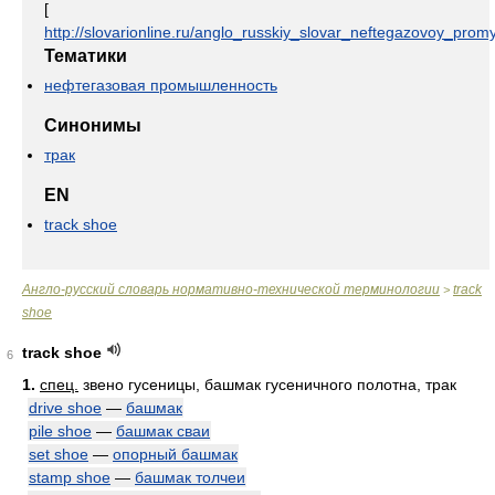
[
http://slovarionline.ru/anglo_russkiy_slovar_neftegazovoy_promy
Тематики
нефтегазовая промышленность
Синонимы
трак
EN
track shoe
Англо-русский словарь нормативно-технической терминологии
track
>
shoe
track shoe
6
1.
спец.
звено гусеницы, башмак гусеничного полотна, трак
drive shoe
—
башмак
pile shoe
—
башмак сваи
set shoe
—
опорный башмак
stamp shoe
—
башмак толчеи