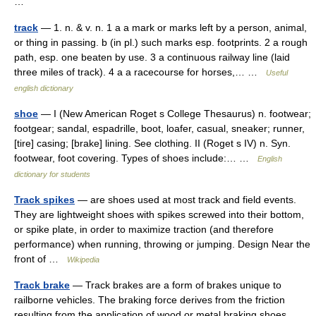
…
track
— 1. n. & v. n. 1 a a mark or marks left by a person, animal,
or thing in passing. b (in pl.) such marks esp. footprints. 2 a rough
path, esp. one beaten by use. 3 a continuous railway line (laid
three miles of track). 4 a a racecourse for horses,… …
Useful
english dictionary
shoe
— I (New American Roget s College Thesaurus) n. footwear;
footgear; sandal, espadrille, boot, loafer, casual, sneaker; runner,
[tire] casing; [brake] lining. See clothing. II (Roget s IV) n. Syn.
footwear, foot covering. Types of shoes include:… …
English
dictionary for students
Track spikes
— are shoes used at most track and field events.
They are lightweight shoes with spikes screwed into their bottom,
or spike plate, in order to maximize traction (and therefore
performance) when running, throwing or jumping. Design Near the
front of …
Wikipedia
Track brake
— Track brakes are a form of brakes unique to
railborne vehicles. The braking force derives from the friction
resulting from the application of wood or metal braking shoes