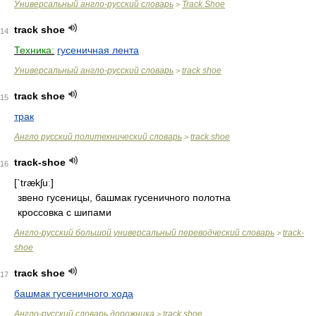
Универсальный англо-русский словарь
Track Shoe
>
track shoe
14
Техника:
гусеничная лента
Универсальный англо-русский словарь
track shoe
>
track shoe
15
трак
Англо русский политехнический словарь
track shoe
>
track-shoe
16
[`trækʃuː]
звено гусеницы, башмак гусеничного полотна
кроссовка с шипами
Англо-русский большой универсальный переводческий словарь
track-
>
shoe
track shoe
17
башмак гусеничного хода
Англо-русский словарь дорожника
track shoe
>