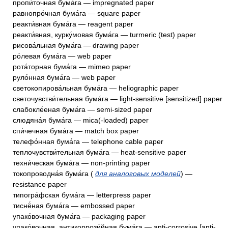
пропи́точная бума́га — impregnated paper
равнопро́чная бума́га — square paper
реакти́вная бума́га — reagent paper
реакти́вная, курку́мовая бума́га — turmeric (test) paper
рисова́льная бума́га — drawing paper
ро́левая бума́га — web paper
рота́торная бума́га — mimeo paper
руло́нная бума́га — web paper
светокопирова́льная бума́га — heliographic paper
светочувстви́тельная бума́га — light-sensitive [sensitized] paper
слабокле́еная бума́га — semi-sized paper
слюдяна́я бума́га — mica(-loaded) paper
спи́чечная бума́га — match box paper
телефо́нная бума́га — telephone cable paper
теплочувстви́тельная бума́га — heat-sensitive paper
техни́ческая бума́га — non-printing paper
токопроводна́я бума́га (
для аналоговых моделей
) —
resistance paper
типогра́фская бума́га — letterpress paper
тиснё́ная бума́га — embossed paper
упако́вочная бума́га — packaging paper
упако́вочная, антикоррози́йная бума́га — anti-corrosive [anti-