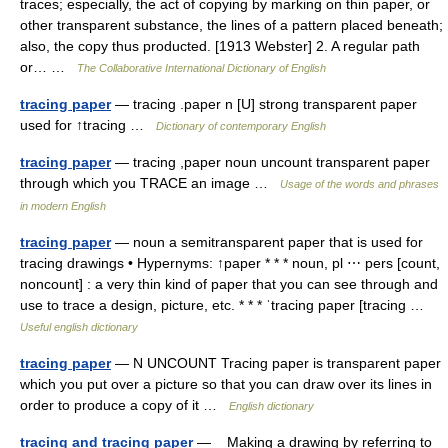
traces; especially, the act of copying by marking on thin paper, or
other transparent substance, the lines of a pattern placed beneath;
also, the copy thus producted. [1913 Webster] 2. A regular path
or… …
The Collaborative International Dictionary of English
tracing paper
— tracing .paper n [U] strong transparent paper
used for ↑tracing …
Dictionary of contemporary English
tracing paper
— tracing ,paper noun uncount transparent paper
through which you TRACE an image …
Usage of the words and phrases
in modern English
tracing paper
— noun a semitransparent paper that is used for
tracing drawings • Hypernyms: ↑paper * * * noun, pl ⋯ pers [count,
noncount] : a very thin kind of paper that you can see through and
use to trace a design, picture, etc. * * * ˈtracing paper [tracing …
Useful english dictionary
tracing paper
— N UNCOUNT Tracing paper is transparent paper
which you put over a picture so that you can draw over its lines in
order to produce a copy of it …
English dictionary
tracing and tracing paper
— Making a drawing by referring to