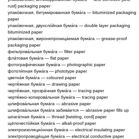
rust] packaging paper
упако́вочная, битуми́рованная бума́га — bituminized packaging
paper
упако́вочная, двухсло́йная бума́га — double layer packaging
bituminized paper
упако́вочная, жиронепроница́емая бума́га — grease-proof
packaging paper
фильтрова́льная бума́га — filter paper
фла́товая бума́га — flat paper
фотографи́ческая бума́га — photographic paper
фототи́пная бума́га — phototype paper
цветна́я бума́га — coloured paper
чертё́жная бума́га — drawing paper
чертё́жная, прозра́чная бума́га — tracing paper
чертё́жно-копирова́льная бума́га — tracing paper
шлифова́льная бума́га — abrasive paper
шлифова́льная бума́га забива́ется — abrasive paper fills up
шпага́тная бума́га — thread [twisting, cord] paper
щёлочесто́йкая бума́га — alkali-proof paper
электроизоляцио́нная бума́га — electrical insulating paper
электропроводя́щая бума́га — electrical conductive paper