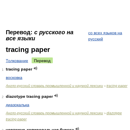
Перевод:
с русского на
со всех языков на
все языки
русский
tracing paper
Толкование
Перевод
tracing paper
1
восковка
Англо-русский словарь промышленной и научной лексики
tracing paper
>
diazotype tracing paper
2
диазокалька
Англо-русский словарь промышленной и научной лексики
diazotype
>
tracing paper
чертежно-копировальная бумага