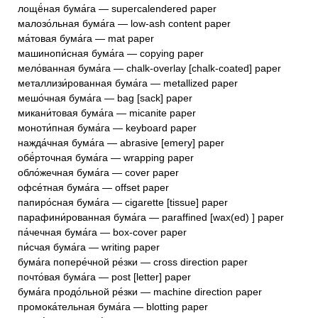
лощё́ная бума́га — supercalendered paper
малозо́льная бума́га — low-ash content paper
ма́товая бума́га — mat paper
машинопи́сная бума́га — copying paper
мело́ванная бума́га — chalk-overlay [chalk-coated] paper
металлизи́рованная бума́га — metallized paper
мешо́чная бума́га — bag [sack] paper
микани́товая бума́га — micanite paper
моноти́пная бума́га — keyboard paper
нажда́чная бума́га — abrasive [emery] paper
обё́рточная бума́га — wrapping paper
обло́жечная бума́га — cover paper
офсе́тная бума́га — offset paper
папиро́сная бума́га — cigarette [tissue] paper
парафини́рованная бума́га — paraffined [wax(ed) ] paper
па́чечная бума́га — box-cover paper
пи́счая бума́га — writing paper
бума́га попере́чной ре́зки — cross direction paper
почто́вая бума́га — post [letter] paper
бума́га продо́льной ре́зки — machine direction paper
промока́тельная бума́га — blotting paper