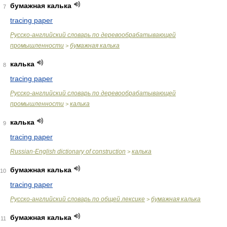
бумажная калька
7
tracing paper
Русско-английский словарь по деревообрабатывающей
промышленности
бумажная калька
>
калька
8
tracing paper
Русско-английский словарь по деревообрабатывающей
промышленности
калька
>
калька
9
tracing paper
Russian-English dictionary of construction
калька
>
бумажная калька
10
tracing paper
Русско-английский словарь по общей лексике
бумажная калька
>
бумажная калька
11