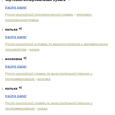
3
tracing paper
Русско-английский политехнический словарь
чертежно-
>
копировальная бумага
калька
4
tracing paper
Русско-английский исловарь по машиностроению и автоматизации
производства
калька
>
восковка
5
tracing paper
Русско-английский словарь по вычислительной технике и
программированию
восковка
>
калька
6
tracing paper
Русско-английский словарь по вычислительной технике и
программированию
калька
>