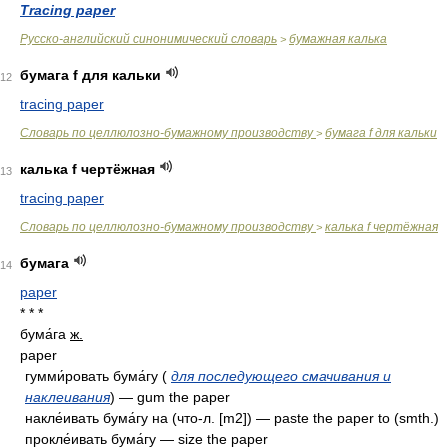
Tracing paper
Русско-английский синонимический словарь
бумажная калька
>
бумага f для кальки
12
tracing paper
Словарь по целлюлозно-бумажному производству
бумага f для кальки
>
калька f чертёжная
13
tracing paper
Словарь по целлюлозно-бумажному производству
калька f чертёжная
>
бумага
14
paper
* * *
бума́га
ж.
paper
гумми́ровать бума́гу (
для последующего смачивания и
наклеивания
) — gum the paper
накле́ивать бума́гу на (что-л. [m2]) — paste the paper to (smth.)
прокле́ивать бума́гу — size the paper