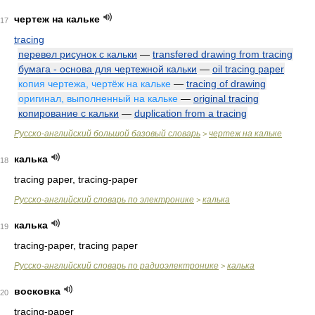
чертеж на кальке
17
tracing
перевел рисунок с кальки
—
transfered drawing from tracing
бумага - основа для чертежной кальки
—
oil tracing paper
копия чертежа, чертёж на кальке
—
tracing of drawing
оригинал, выполненный на кальке
—
original tracing
копирование с кальки
—
duplication from a tracing
Русско-английский большой базовый словарь
чертеж на кальке
>
калька
18
tracing paper, tracing-paper
Русско-английский словарь по электронике
калька
>
калька
19
tracing-paper, tracing paper
Русско-английский словарь по радиоэлектронике
калька
>
восковка
20
tracing-paper