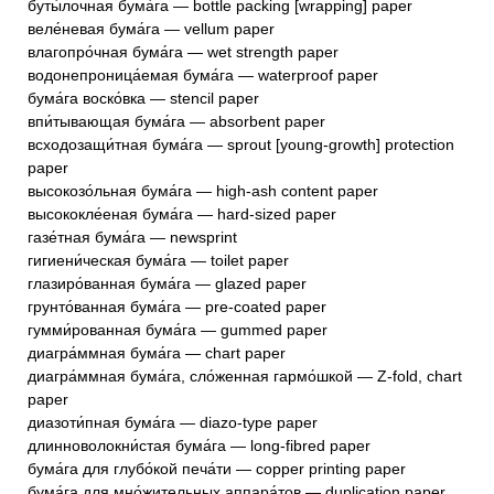
буты́лочная бума́га — bottle packing [wrapping] paper
веле́невая бума́га — vellum paper
влагопро́чная бума́га — wet strength paper
водонепроница́емая бума́га — waterproof paper
бума́га воско́вка — stencil paper
впи́тывающая бума́га — absorbent paper
всходозащи́тная бума́га — sprout [young-growth] protection
paper
высокозо́льная бума́га — high-ash content paper
высококле́еная бума́га — hard-sized paper
газе́тная бума́га — newsprint
гигиени́ческая бума́га — toilet paper
глазиро́ванная бума́га — glazed paper
грунто́ванная бума́га — pre-coated paper
гумми́рованная бума́га — gummed paper
диагра́ммная бума́га — chart paper
диагра́ммная бума́га, сло́женная гармо́шкой — Z-fold, chart
paper
диазоти́пная бума́га — diazo-type paper
длинноволокни́стая бума́га — long-fibred paper
бума́га для глубо́кой печа́ти — copper printing paper
бума́га для мно́жительных аппара́тов — duplication paper