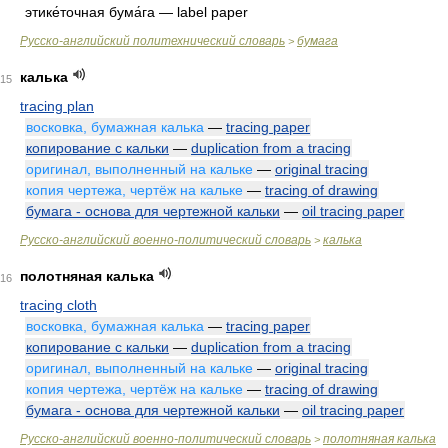
этике́точная бума́га — label paper
Русско-английский политехнический словарь
бумага
>
калька
15
tracing plan
восковка, бумажная калька
—
tracing paper
копирование с кальки
—
duplication from a tracing
оригинал, выполненный на кальке
—
original tracing
копия чертежа, чертёж на кальке
—
tracing of drawing
бумага - основа для чертежной кальки
—
oil tracing paper
Русско-английский военно-политический словарь
калька
>
полотняная калька
16
tracing cloth
восковка, бумажная калька
—
tracing paper
копирование с кальки
—
duplication from a tracing
оригинал, выполненный на кальке
—
original tracing
копия чертежа, чертёж на кальке
—
tracing of drawing
бумага - основа для чертежной кальки
—
oil tracing paper
Русско-английский военно-политический словарь
полотняная калька
>