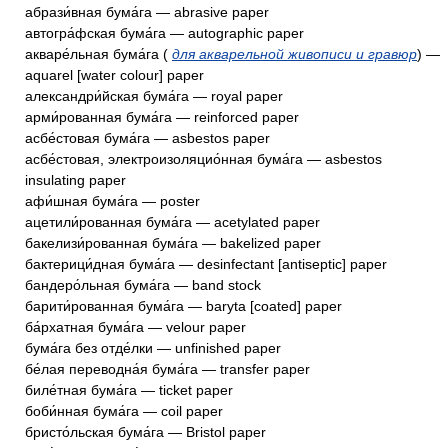
абрази́вная бума́га — abrasive paper
автогра́фская бума́га — autographic paper
акваре́льная бума́га (
для акварельной живописи и гравюр
) —
aquarel [water colour] paper
александри́йская бума́га — royal paper
арми́рованная бума́га — reinforced paper
асбе́стовая бума́га — asbestos paper
асбе́стовая, электроизоляцио́нная бума́га — asbestos
insulating paper
афи́шная бума́га — poster
ацетили́рованная бума́га — acetylated paper
бакелизи́рованная бума́га — bakelized paper
бактерици́дная бума́га — desinfectant [antiseptic] paper
бандеро́льная бума́га — band stock
барити́рованная бума́га — baryta [coated] paper
ба́рхатная бума́га — velour paper
бума́га без отде́лки — unfinished paper
бе́лая переводна́я бума́га — transfer paper
биле́тная бума́га — ticket paper
боби́нная бума́га — coil paper
бристо́льская бума́га — Bristol paper