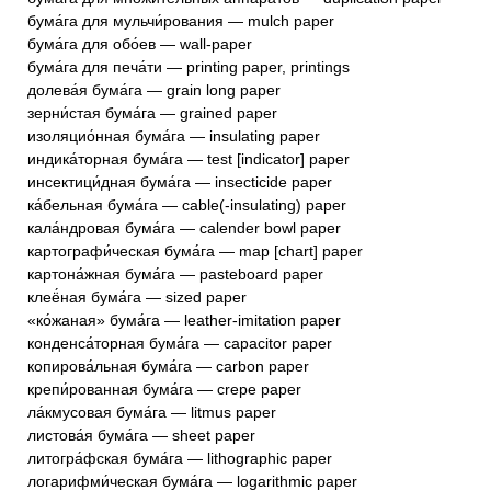
бума́га для мульчи́рования — mulch paper
бума́га для обо́ев — wall-paper
бума́га для печа́ти — printing paper, printings
долева́я бума́га — grain long paper
зерни́стая бума́га — grained paper
изоляцио́нная бума́га — insulating paper
индика́торная бума́га — test [indicator] paper
инсектици́дная бума́га — insecticide paper
ка́бельная бума́га — cable(-insulating) paper
кала́ндровая бума́га — calender bowl paper
картографи́ческая бума́га — map [chart] paper
картона́жная бума́га — pasteboard paper
клеё́ная бума́га — sized paper
«ко́жаная» бума́га — leather-imitation paper
конденса́торная бума́га — capacitor paper
копирова́льная бума́га — carbon paper
крепи́рованная бума́га — crepe paper
ла́кмусовая бума́га — litmus paper
листова́я бума́га — sheet paper
литогра́фская бума́га — lithographic paper
логарифми́ческая бума́га — logarithmic paper