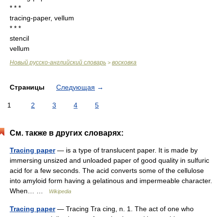
* * *
tracing-paper, vellum
* * *
stencil
vellum
Новый русско-английский словарь
восковка
>
Страницы
Следующая
→
1
2
3
4
5
См. также в других словарях:
Tracing paper
— is a type of translucent paper. It is made by
immersing unsized and unloaded paper of good quality in sulfuric
acid for a few seconds. The acid converts some of the cellulose
into amyloid form having a gelatinous and impermeable character.
When… …
Wikipedia
Tracing paper
— Tracing Tra cing, n. 1. The act of one who