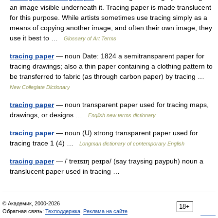
an image visible underneath it. Tracing paper is made translucent
for this purpose. While artists sometimes use tracing simply as a
means of copying another image, and often their own image, they
use it best to …
Glossary of Art Terms
tracing paper
— noun Date: 1824 a semitransparent paper for
tracing drawings; also a thin paper containing a clothing pattern to
be transferred to fabric (as through carbon paper) by tracing …
New Collegiate Dictionary
tracing paper
— noun transparent paper used for tracing maps,
drawings, or designs …
English new terms dictionary
tracing paper
— noun (U) strong transparent paper used for
tracing trace 1 (4) …
Longman dictionary of contemporary English
tracing paper
— /ˈtreɪsɪŋ peɪpə/ (say traysing paypuh) noun a
translucent paper used in tracing …
© Академик, 2000-2026
18+
Обратная связь:
Техподдержка
,
Реклама на сайте