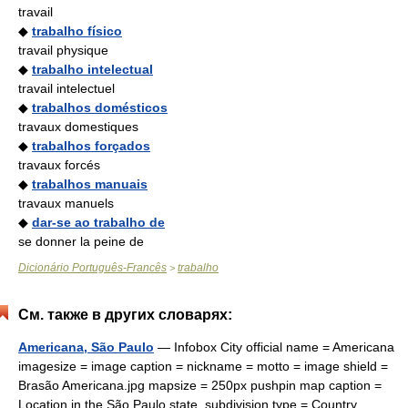
travail
◆
trabalho físico
travail physique
◆
trabalho intelectual
travail intelectuel
◆
trabalhos domésticos
travaux domestiques
◆
trabalhos forçados
travaux forcés
◆
trabalhos manuais
travaux manuels
◆
dar-se ao trabalho de
se donner la peine de
Dicionário Português-Francês
trabalho
>
См. также в других словарях:
Americana, São Paulo
— Infobox City official name = Americana
imagesize = image caption = nickname = motto = image shield =
Brasão Americana.jpg mapsize = 250px pushpin map caption =
Location in the São Paulo state. subdivision type = Country