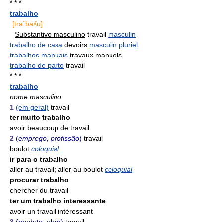
* * *
trabalho
[tra`baʎu]
Substantivo masculino
travail
masculin
trabalho de casa
devoirs
masculin pluriel
trabalhos manuais
travaux manuels
trabalho de parto
travail
* * *
trabalho
nome masculino
1
(em geral)
travail
ter muito trabalho
avoir beaucoup de travail
2
(
emprego, profissão
)
travail
boulot
coloquial
ir para o trabalho
aller au travail; aller au boulot
coloquial
procurar trabalho
chercher du travail
ter um trabalho interessante
avoir un travail intéressant
3
(produto, obra)
travail