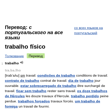
Перевод:
с
со всех языков на
португальского на все
португальский
языки
trabalho físico
Толкование
Перевод
trabalho
1
tra.ba.lho
[trab‘aλu]
sm
travail.
condições de trabalho
conditions de travail.
contrato de trabalho
contrat de travail.
dia de
trabalho
jour
ouvrable.
estar sobrecarregado de trabalho
être surchargé de
travail.
ficar sem trabalho
rester sans travail.
os doze trabalhos
de Hércules
les douze travaux d’Hercule.
trabalho perdido
peine
perdue.
trabalhos forçados
travaux forcés.
um trabalho de
formiga
un travail de fourmi.