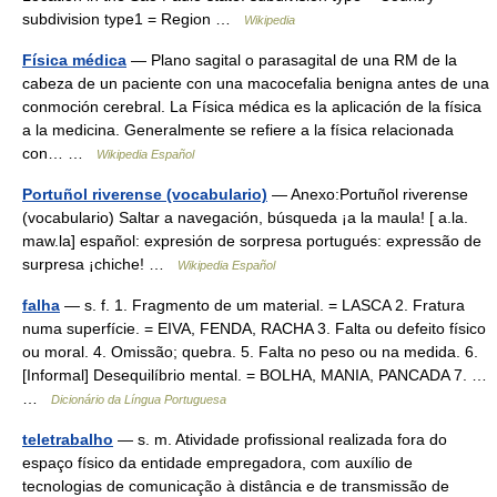
subdivision type1 = Region …
Wikipedia
Física médica
— Plano sagital o parasagital de una RM de la
cabeza de un paciente con una macocefalia benigna antes de una
conmoción cerebral. La Física médica es la aplicación de la física
a la medicina. Generalmente se refiere a la física relacionada
con… …
Wikipedia Español
Portuñol riverense (vocabulario)
— Anexo:Portuñol riverense
(vocabulario) Saltar a navegación, búsqueda ¡a la maula! [ a.la.
maw.la] español: expresión de sorpresa portugués: expressão de
surpresa ¡chiche! …
Wikipedia Español
falha
— s. f. 1. Fragmento de um material. = LASCA 2. Fratura
numa superfície. = EIVA, FENDA, RACHA 3. Falta ou defeito físico
ou moral. 4. Omissão; quebra. 5. Falta no peso ou na medida. 6.
[Informal] Desequilíbrio mental. = BOLHA, MANIA, PANCADA 7. …
…
Dicionário da Língua Portuguesa
teletrabalho
— s. m. Atividade profissional realizada fora do
espaço físico da entidade empregadora, com auxílio de
tecnologias de comunicação à distância e de transmissão de