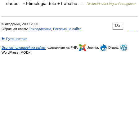
dados. ‣ Etimologia: tele + trabalho …
Dicionário da Língua Portuguesa
© Академик, 2000-2026
18+
Обратная связь:
Техподдержка
,
Реклама на сайте
👣 Путешествия
Экспорт словарей на сайты
, сделанные на PHP,
Joomla,
Drupal,
WordPress, MODx.