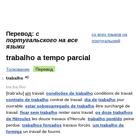
Перевод:
с
со всех языков на
португальского на все
португальский
языки
trabalho a tempo parcial
Толкование
Перевод
trabalho
1
tra.ba.lho
[trab‘aλu]
sm
travail.
condições de trabalho
conditions de travail.
contrato de trabalho
contrat de travail.
dia de
trabalho
jour
ouvrable.
estar sobrecarregado de trabalho
être surchargé de
travail.
ficar sem trabalho
rester sans travail.
os doze trabalhos
de Hércules
les douze travaux d’Hercule.
trabalho perdido
peine
perdue.
trabalhos forçados
travaux forcés.
um trabalho de
formiga
un travail de fourmi.