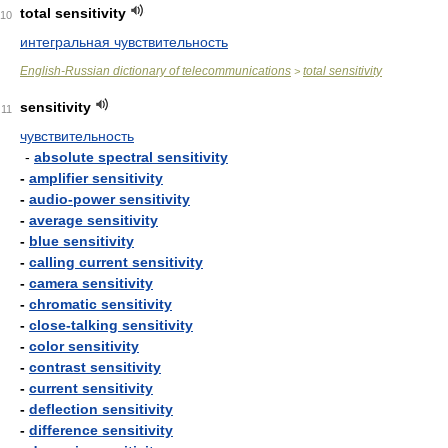
total sensitivity
10
интегральная чувствительность
English-Russian dictionary of telecommunications
total sensitivity
>
sensitivity
11
чувствительность
-
absolute spectral sensitivity
-
amplifier sensitivity
-
audio-power sensitivity
-
average sensitivity
-
blue sensitivity
-
calling current sensitivity
-
camera sensitivity
-
chromatic sensitivity
-
close-talking sensitivity
-
color sensitivity
-
contrast sensitivity
-
current sensitivity
-
deflection sensitivity
-
difference sensitivity