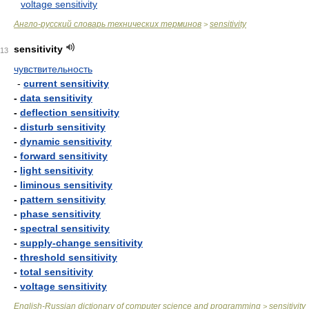
voltage sensitivity
Англо-русский словарь технических терминов
sensitivity
>
sensitivity
13
чувствительность
-
current sensitivity
-
data sensitivity
-
deflection sensitivity
-
disturb sensitivity
-
dynamic sensitivity
-
forward sensitivity
-
light sensitivity
-
liminous sensitivity
-
pattern sensitivity
-
phase sensitivity
-
spectral sensitivity
-
supply-change sensitivity
-
threshold sensitivity
-
total sensitivity
-
voltage sensitivity
English-Russian dictionary of computer science and programming
sensitivity
>