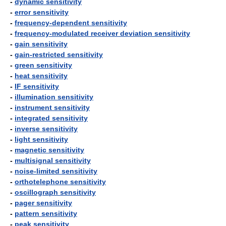
-
dynamic sensitivity
-
error sensitivity
-
frequency-dependent sensitivity
-
frequency-modulated receiver deviation sensitivity
-
gain sensitivity
-
gain-restricted sensitivity
-
green sensitivity
-
heat sensitivity
-
IF sensitivity
-
illumination sensitivity
-
instrument sensitivity
-
integrated sensitivity
-
inverse sensitivity
-
light sensitivity
-
magnetic sensitivity
-
multisignal sensitivity
-
noise-limited sensitivity
-
orthotelephone sensitivity
-
oscillograph sensitivity
-
pager sensitivity
-
pattern sensitivity
-
peak sensitivity