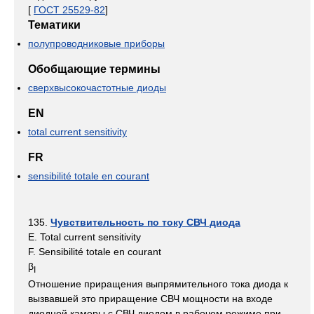
[
ГОСТ 25529-82
]
Тематики
полупроводниковые приборы
Обобщающие термины
сверхвысокочастотные диоды
EN
total current sensitivity
FR
sensibilité totale en courant
135.
Чувствительность по току СВЧ диода
E. Total current sensitivity
F. Sensibilité totale en courant
β
I
Отношение приращения выпрямительного тока диода к
вызвавшей это приращение СВЧ мощности на входе
диодной камеры с СВЧ диодом в рабочем режиме при