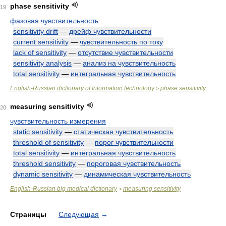
phase sensitivity
19
фазовая чувствительность
sensitivity drift
—
дрейф чувствительности
current sensitivity
—
чувствительность по току
lack of sensitivity
—
отсутствие чувствительности
sensitivity analysis
—
анализ на чувствительность
total sensitivity
—
интегральная чувствительность
English-Russian dictionary of Information technology
phase sensitivity
>
measuring sensitivity
20
чувствительность измерения
static sensitivity
—
статическая чувствительность
threshold of sensitivity
—
порог чувствительности
total sensitivity
—
интегральная чувствительность
threshold sensitivity
—
пороговая чувствительность
dynamic sensitivity
—
динамическая чувствительность
English-Russian big medical dictionary
measuring sensitivity
>
Страницы
Следующая
→