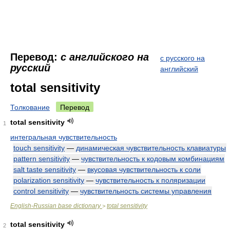
Перевод:
с английского на
с русского на
русский
английский
total sensitivity
Толкование
Перевод
total sensitivity
1
интегральная чувствительность
touch sensitivity
—
динамическая чувствительность клавиатуры
pattern sensitivity
—
чувствительность к кодовым комбинациям
salt taste sensitivity
—
вкусовая чувствительность к соли
polarization sensitivity
—
чувствительность к поляризации
control sensitivity
—
чувствительность системы управления
English-Russian base dictionary
total sensitivity
>
total sensitivity
2