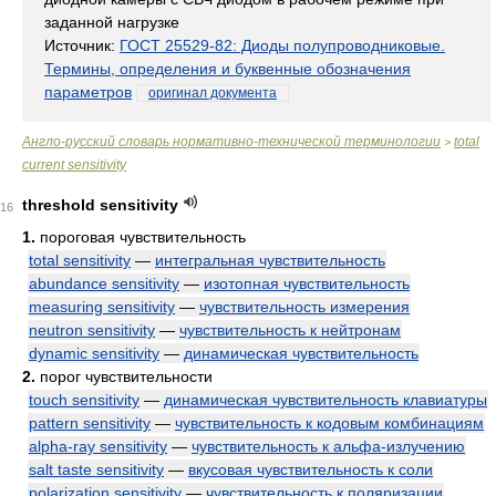
заданной нагрузке
Источник:
ГОСТ 25529-82: Диоды полупроводниковые.
Термины, определения и буквенные обозначения
параметров
оригинал документа
Англо-русский словарь нормативно-технической терминологии
total
>
current sensitivity
threshold sensitivity
16
1.
пороговая чувствительность
total sensitivity
—
интегральная чувствительность
abundance sensitivity
—
изотопная чувствительность
measuring sensitivity
—
чувствительность измерения
neutron sensitivity
—
чувствительность к нейтронам
dynamic sensitivity
—
динамическая чувствительность
2.
порог чувствительности
touch sensitivity
—
динамическая чувствительность клавиатуры
pattern sensitivity
—
чувствительность к кодовым комбинациям
alpha-ray sensitivity
—
чувствительность к альфа-излучению
salt taste sensitivity
—
вкусовая чувствительность к соли
polarization sensitivity
—
чувствительность к поляризации