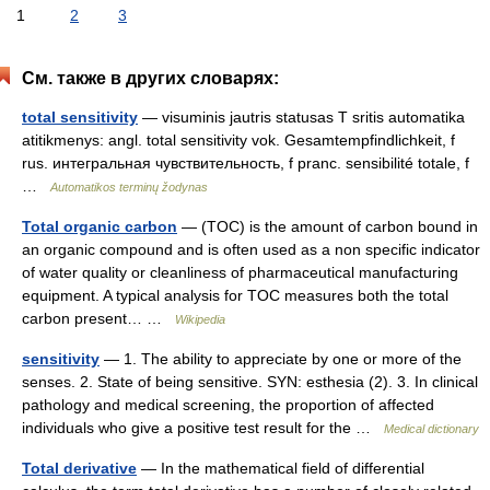
1
2
3
См. также в других словарях:
total sensitivity
— visuminis jautris statusas T sritis automatika
atitikmenys: angl. total sensitivity vok. Gesamtempfindlichkeit, f
rus. интегральная чувствительность, f pranc. sensibilité totale, f
…
Automatikos terminų žodynas
Total organic carbon
— (TOC) is the amount of carbon bound in
an organic compound and is often used as a non specific indicator
of water quality or cleanliness of pharmaceutical manufacturing
equipment. A typical analysis for TOC measures both the total
carbon present… …
Wikipedia
sensitivity
— 1. The ability to appreciate by one or more of the
senses. 2. State of being sensitive. SYN: esthesia (2). 3. In clinical
pathology and medical screening, the proportion of affected
individuals who give a positive test result for the …
Medical dictionary
Total derivative
— In the mathematical field of differential