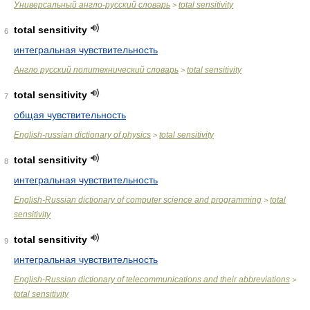
Универсальный англо-русский словарь
total sensitivity
>
total sensitivity
6
интегральная чувствительность
Англо русский политехнический словарь
total sensitivity
>
total sensitivity
7
общая чувствительность
English-russian dictionary of physics
total sensitivity
>
total sensitivity
8
интегральная чувствительность
English-Russian dictionary of computer science and programming
total
>
sensitivity
total sensitivity
9
интегральная чувствительность
English-Russian dictionary of telecommunications and their abbreviations
>
total sensitivity