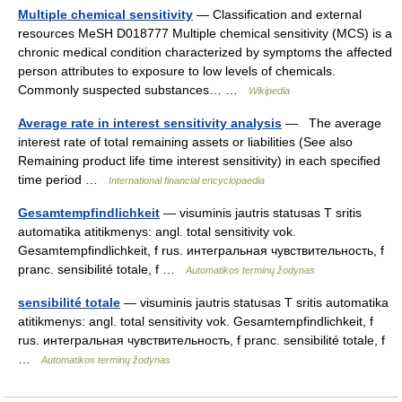
Multiple chemical sensitivity
— Classification and external
resources MeSH D018777 Multiple chemical sensitivity (MCS) is a
chronic medical condition characterized by symptoms the affected
person attributes to exposure to low levels of chemicals.
Commonly suspected substances… …
Wikipedia
Average rate in interest sensitivity analysis
— The average
interest rate of total remaining assets or liabilities (See also
Remaining product life time interest sensitivity) in each specified
time period …
International financial encyclopaedia
Gesamtempfindlichkeit
— visuminis jautris statusas T sritis
automatika atitikmenys: angl. total sensitivity vok.
Gesamtempfindlichkeit, f rus. интегральная чувствительность, f
pranc. sensibilité totale, f …
Automatikos terminų žodynas
sensibilité totale
— visuminis jautris statusas T sritis automatika
atitikmenys: angl. total sensitivity vok. Gesamtempfindlichkeit, f
rus. интегральная чувствительность, f pranc. sensibilité totale, f
…
Automatikos terminų žodynas