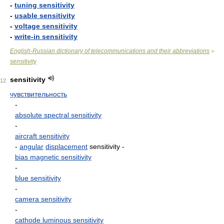
-
tuning sensitivity
-
usable sensitivity
-
voltage sensitivity
-
write-in sensitivity
English-Russian dictionary of telecommunications and their abbreviations
>
sensitivity
sensitivity
12
чувствительность
-
absolute spectral sensitivity
-
aircraft sensitivity
-
angular
displacement
sensitivity
-
bias magnetic sensitivity
-
blue sensitivity
-
camera sensitivity
-
cathode luminous sensitivity