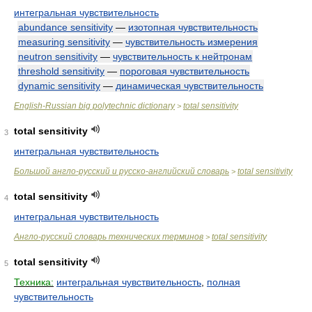
интегральная чувствительность
abundance sensitivity
—
изотопная чувствительность
measuring sensitivity
—
чувствительность измерения
neutron sensitivity
—
чувствительность к нейтронам
threshold sensitivity
—
пороговая чувствительность
dynamic sensitivity
—
динамическая чувствительность
English-Russian big polytechnic dictionary
total sensitivity
>
total sensitivity
3
интегральная чувствительность
Большой англо-русский и русско-английский словарь
total sensitivity
>
total sensitivity
4
интегральная чувствительность
Англо-русский словарь технических терминов
total sensitivity
>
total sensitivity
5
Техника:
интегральная чувствительность
,
полная
чувствительность