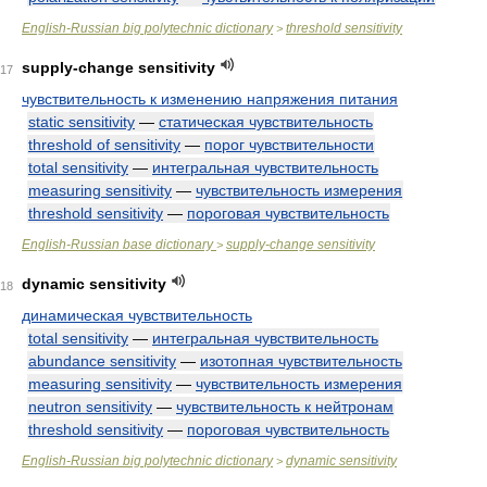
English-Russian big polytechnic dictionary
threshold sensitivity
>
supply-change sensitivity
17
чувствительность к изменению напряжения питания
static sensitivity
—
статическая чувствительность
threshold of sensitivity
—
порог чувствительности
total sensitivity
—
интегральная чувствительность
measuring sensitivity
—
чувствительность измерения
threshold sensitivity
—
пороговая чувствительность
English-Russian base dictionary
supply-change sensitivity
>
dynamic sensitivity
18
динамическая чувствительность
total sensitivity
—
интегральная чувствительность
abundance sensitivity
—
изотопная чувствительность
measuring sensitivity
—
чувствительность измерения
neutron sensitivity
—
чувствительность к нейтронам
threshold sensitivity
—
пороговая чувствительность
English-Russian big polytechnic dictionary
dynamic sensitivity
>