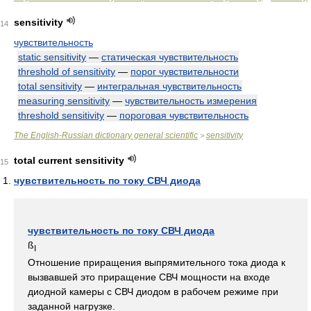
sensitivity
14
чувствительность
static sensitivity
—
статическая чувствительность
threshold of sensitivity
—
порог чувствительности
total sensitivity
—
интегральная чувствительность
measuring sensitivity
—
чувствительность измерения
threshold sensitivity
—
пороговая чувствительность
The English-Russian dictionary general scientific
sensitivity
>
total current sensitivity
15
чувствительность по току СВЧ диода
чувствительность по току СВЧ диода
ß
I
Отношение приращения выпрямительного тока диода к
вызвавшей это приращение СВЧ мощности на входе
диодной камеры с СВЧ диодом в рабочем режиме при
заданной нагрузке.