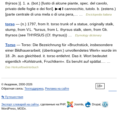
thýrsos )]. 1. a. (bot.) [fusto di alcune piante, spec. del cavolo,
privato delle foglie e dei fiori]. ▶◀ ‖ cannocchio, tutolo. b. (estens.)
[parte centrale di una mela o di una pera,… …
Enciclopedia Italiana
torso
— (n.) 1797, from It. torso trunk of a statue, originally stalk,
stump, from V.L. *tursus, from L. thyrsus stalk, stem, from Gk.
thyrsos (see THYRSUS (Cf. thyrsus)) …
Etymology dictionary
Torso
— Torso: Die Bezeichnung für »Bruchstück, insbesondere
einer Bildhauerarbeit; (übertragen:) unvollendetes Werk« wurde im
18. Jh. aus gleichbed. it. torso entlehnt. Das it. Wort bedeutet
eigentlich »Kohlstrunk, Fruchtkern«. Es beruht auf spätlat.… …
Das Herkunftswörterbuch
© Академик, 2000-2026
18+
Обратная связь:
Техподдержка
,
Реклама на сайте
👣 Путешествия
Экспорт словарей на сайты
, сделанные на PHP,
Joomla,
Drupal,
WordPress, MODx.