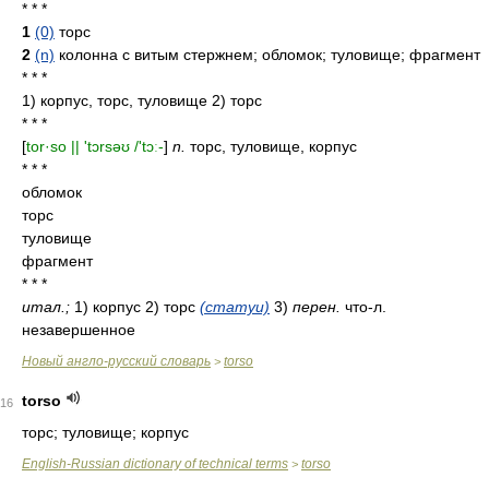
* * *
1
(0)
торс
2
(n)
колонна с витым стержнем; обломок; туловище; фрагмент
* * *
1) корпус, торс, туловище 2) торс
* * *
[
tor·so || 'tɔrsəʊ /'tɔː-
]
n.
торс, туловище, корпус
* * *
обломок
торс
туловище
фрагмент
* * *
итал.;
1) корпус 2) торс
(статуи)
3)
перен.
что-л.
незавершенное
Новый англо-русский словарь
torso
>
torso
16
торс; туловище; корпус
English-Russian dictionary of technical terms
torso
>