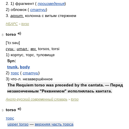
2. 1) фрагмент (
произведения
)
2) обломок (
статуи
)
3.
архит.
колонна с витым стержнем
НБАРС
torso
>
torso
8
['tɔːsəu]
сущ.
;
итал.
;
мн.
torsos, torsi
1)
корпус, торс, туловище
Syn:
trunk
,
body
2)
торс
(
статуи
)
3)
что-л. незавершённое
The Requiem torso was preceded by the cantata. — Перед
незаконченным "Реквиемом" исполнялась кантата.
Англо-русский современный словарь
torso
>
torso
9
торс
upper torso
—
верхняя часть торса