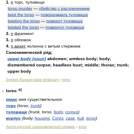
1.
n
торс, туловище
torso murder
—
убийство с расчленением
twist the torso
—
поворачивать туловище
twisting the torso
—
поворот туловища
twisted the torso
—
повернул туловище
2.
n
фрагмент
3.
n
обломок
4.
n архит.
колонна с витым стержнем
Синонимический ряд:
upper body (noun)
abdomen; armless body; body;
dismembered corpse; headless bust; middle; thorax; trunk;
upper body
English-Russian base dictionary
torso
>
torso
4
торс
имя существительное:
торс
(torso,
trunk
)
туловище
(trunk, torso,
body
,
corpus
)
корпус
(body,
housing
,
Corps
,
case
,
hull
,
torso
)
Англо-русский синонимический словарь
torso
>