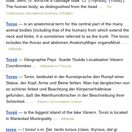
stalk, stem, G. dorsche a cabbage stalk. Cf. {Thyrsus}, {Truss}.]
The human body, as distinguished from the head …
The
Collaborative International Dictionary of English
Torso
— is an anatomical term for the central part of the many
animal bodies (including that of the human) from which extend the
neck and limbs. It is sometimes referred to as the trunk. The torso
includes the thorax and abdomen.AnatomyMajor organsMost… …
Wikipedia
Torsö
— Géographie Pays Suede !Suède Localisation Vänern
Coordonnées …
Wikipédia en Français
Torso
— Torso, bedeutet in der Kunstsprache den Rumpf einer
Statue, der Kopf, Arme und Beine fehlen. Man hat dergleichen von
so schöner Arbeit und Beachtung der Körperverhältnisse
gefunden, daß die Alterthumsforscher in der Beschreibung ihrer
Schönheit… …
Damen Conversations Lexikon
Torsö
— is the biggest island of the lake Vänern. Torsö is located
in Mariestad Municipality …
Wikipedia
torso
— / torso/ s.m. [lat. tardo tursus (class. thyrsus, dal gr.