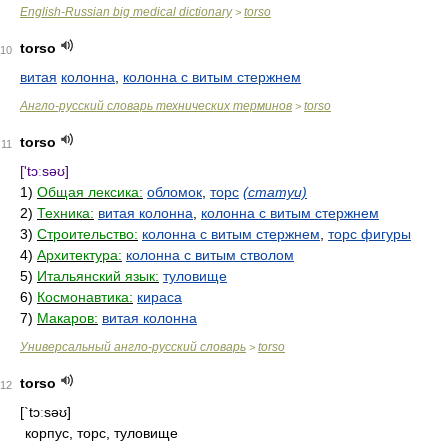
English-Russian big medical dictionary
torso
>
torso
10
витая
колонна
,
колонна с витым стержнем
Англо-русский словарь технических терминов
torso
>
torso
11
['tɔːsəʊ]
1)
Общая лексика:
обломок
,
торс
(статуи)
2)
Техника:
витая колонна
,
колонна с витым стержнем
3)
Строительство:
колонна с витым стержнем
,
торс фигуры
4)
Архитектура:
колонна с витым стволом
5)
Итальянский язык:
туловище
6)
Космонавтика:
кираса
7)
Макаров:
витая колонна
Универсальный англо-русский словарь
torso
>
torso
12
[`tɔːsəʊ]
корпус, торс, туловище