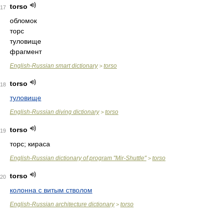
torso
17
обломок
торс
туловище
фрагмент
English-Russian smart dictionary
torso
>
torso
18
туловище
English-Russian diving dictionary
torso
>
torso
19
торс; кираса
English-Russian dictionary of program "Mir-Shuttle"
torso
>
torso
20
колонна с витым стволом
English-Russian architecture dictionary
torso
>