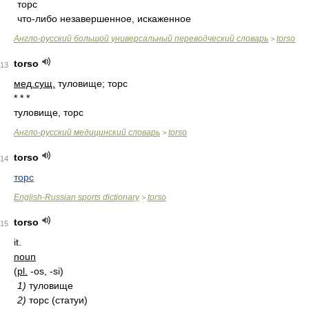
торс
что-либо незавершенное, искаженное
Англо-русский большой универсальный переводческий словарь
torso
>
torso
13
мед.
сущ.
туловище; торс
* * *
туловище, торс
Англо-русский медицинский словарь
torso
>
torso
14
торс
English-Russian sports dictionary
torso
>
torso
15
it.
noun
(
pl.
-os, -si)
1)
туловище
2)
торс (статуи)