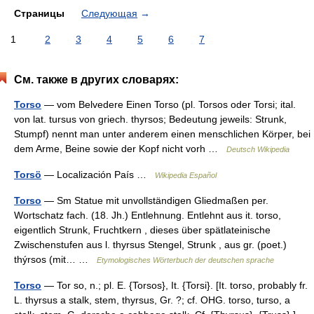
Страницы
Следующая
→
1
2
3
4
5
6
7
См. также в других словарях:
Torso
— vom Belvedere Einen Torso (pl. Torsos oder Torsi; ital.
von lat. tursus von griech. thyrsos; Bedeutung jeweils: Strunk,
Stumpf) nennt man unter anderem einen menschlichen Körper, bei
dem Arme, Beine sowie der Kopf nicht vorh …
Deutsch Wikipedia
Torsö
— Localización País …
Wikipedia Español
Torso
— Sm Statue mit unvollständigen Gliedmaßen per.
Wortschatz fach. (18. Jh.) Entlehnung. Entlehnt aus it. torso,
eigentlich Strunk, Fruchtkern , dieses über spätlateinische
Zwischenstufen aus l. thyrsus Stengel, Strunk , aus gr. (poet.)
thýrsos (mit… …
Etymologisches Wörterbuch der deutschen sprache
Torso
— Tor so, n.; pl. E. {Torsos}, It. {Torsi}. [It. torso, probably fr.
L. thyrsus a stalk, stem, thyrsus, Gr. ?; cf. OHG. torso, turso, a