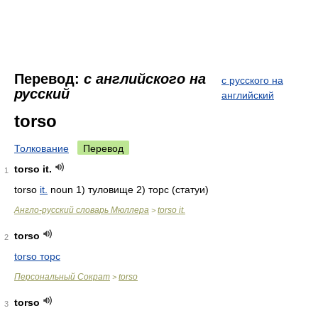
Перевод:
с английского на
с русского на
русский
английский
torso
Толкование
Перевод
torso it.
1
torso
it.
noun 1) туловище 2) торс (статуи)
Англо-русский словарь Мюллера
torso it.
>
torso
2
torso торс
Персональный Сократ
torso
>
torso
3