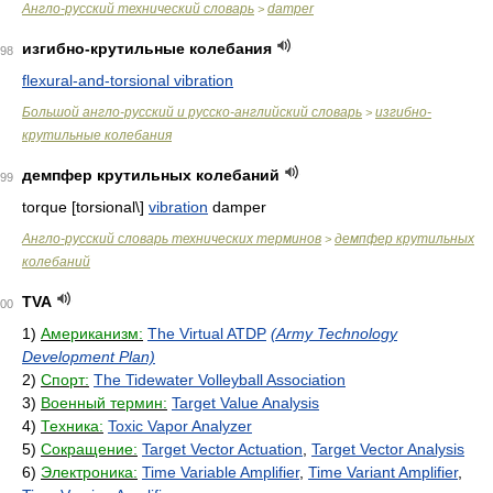
Англо-русский технический словарь
damper
>
изгибно-крутильные колебания
98
flexural-and-torsional vibration
Большой англо-русский и русско-английский словарь
изгибно-
>
крутильные колебания
демпфер крутильных колебаний
99
torque [torsional\]
vibration
damper
Англо-русский словарь технических терминов
демпфер крутильных
>
колебаний
TVA
00
1)
Американизм:
The Virtual ATDP
(Army Technology
Development Plan)
2)
Спорт:
The Tidewater Volleyball Association
3)
Военный термин:
Target Value Analysis
4)
Техника:
Toxic Vapor Analyzer
5)
Сокращение:
Target Vector Actuation
,
Target Vector Analysis
6)
Электроника:
Time Variable Amplifier
,
Time Variant Amplifier
,