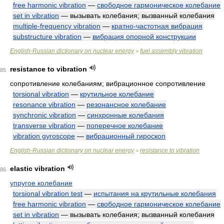
free harmonic vibration
—
свободное гармоническое колебание
set in vibration
— вызывать колебания; вызванный колебания
multiple-frequency vibration
—
кратно-частотная вибрация
substructure vibration
—
вибрация опорной конструкции
English-Russian dictionary on nuclear energy
fuel assembly vibration
>
resistance to vibration
85
сопротивление колебаниям; вибрационное сопротивление
torsional vibration
—
крутильное колебание
resonance vibration
—
резонансное колебание
synchronic vibration
—
синхронные колебания
transverse vibration
—
поперечное колебание
vibration gyroscope
—
вибрационный гироскоп
English-Russian dictionary on nuclear energy
resistance to vibration
>
elastic vibration
86
упругое колебание
torsional vibration test
—
испытания на крутильные колебания
free harmonic vibration
—
свободное гармоническое колебание
set in vibration
— вызывать колебания; вызванный колебания