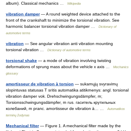
album). Classical mechanics …
Wikipedia
vibration damper
— A round weighted device attached to the
front of the crankshaft to minimize the torsional vibration. See
harmonic balancer torsional vibration damper …
Dictionary of
automotive terms
vibration
— See angular vibration anti vibration mounting
torsional vibration …
Dictionary of automotive terms
torsional shake
— a mode of vibration involving twisting
deformations of sprung mass about the vehicle x axis …
Mechanics
glossary
amortisseur de vibration à torsion
— sukamųjų svyravimų
slopintuvas statusas T sritis automatika atitikmenys: angl. torsional
vibration damper vok. Drehschwingungsdämpfer, m;
Torsionsschwingungsdämpfer, m rus. гаситель крутильных
колебаний, m pranc. amortisseur de vibration à… …
Automatikos
terminų žodynas
Mechanical filter
— Figure 1. A mechanical filter made by the