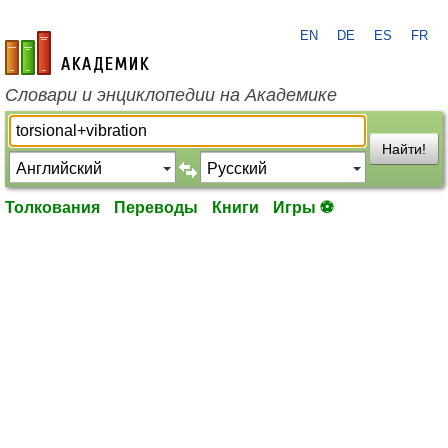
EN
DE
ES
FR
academic.ru
Словари и энциклопедии на Академике
Найти!
Толкования
Переводы
Книги
Игры ⚽