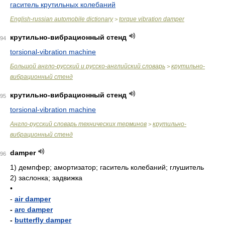
гаситель крутильных колебаний
English-russian automobile dictionary
torque vibration damper
>
крутильно-вибрационный стенд
94
torsional-vibration machine
Большой англо-русский и русско-английский словарь
крутильно-
>
вибрационный стенд
крутильно-вибрационный стенд
95
torsional-vibration machine
Англо-русский словарь технических терминов
крутильно-
>
вибрационный стенд
damper
96
1)
демпфер; амортизатор; гаситель колебаний; глушитель
2)
заслонка; задвижка
•
-
air damper
-
arc damper
-
butterfly damper