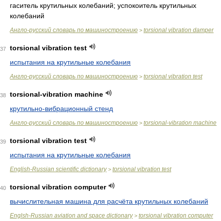
гаситель крутильных колебаний; успокоитель крутильных
колебаний
Англо-русский словарь по машиностроению
torsional vibration damper
>
torsional vibration test
37
испытания на крутильные колебания
Англо-русский словарь по машиностроению
torsional vibration test
>
torsional-vibration machine
38
крутильно-вибрационный стенд
Англо-русский словарь по машиностроению
torsional-vibration machine
>
torsional vibration test
39
испытания на крутильные колебания
English-Russian scientific dictionary
torsional vibration test
>
torsional vibration computer
40
вычислительная машина для расчёта крутильных колебаний
Englsh-Russian aviation and space dictionary
torsional vibration computer
>