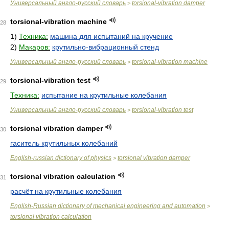
Универсальный англо-русский словарь
torsional-vibration damper
>
torsional-vibration machine
28
1)
Техника:
машина для испытаний на кручение
2)
Макаров:
крутильно-вибрационный стенд
Универсальный англо-русский словарь
torsional-vibration machine
>
torsional-vibration test
29
Техника:
испытание на крутильные колебания
Универсальный англо-русский словарь
torsional-vibration test
>
torsional vibration damper
30
гаситель крутильных колебаний
English-russian dictionary of physics
torsional vibration damper
>
torsional vibration calculation
31
расчёт на крутильные колебания
English-Russian dictionary of mechanical engineering and automation
>
torsional vibration calculation