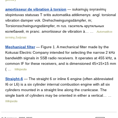
amortisseur de vibration à torsion
— sukamųjų svyravimų
slopintuvas statusas T sritis automatika atitikmenys: angl. torsional
vibration damper vok. Drehschwingungsdämpfer, m;
Torsionsschwingungsdämpfer, m rus. гаситель крутильных
колебаний, m pranc. amortisseur de vibration à… …
Automatikos
terminų žodynas
Mechanical filter
— Figure 1. A mechanical filter made by the
Kokusai Electric Company intended for selecting the narrow 2 kHz
bandwidth signals in SSB radio receivers. It operates at 455 kHz, a
common IF for these receivers, and is dimensioned 45×15×15 mm
( …
Wikipedia
Straight-6
— The straight 6 or inline 6 engine (often abbreviated
I6 or L6) is a six cylinder internal combustion engine with all six
cylinders mounted in a straight line along the crankcase. The
single bank of cylinders may be oriented in either a vertical… …
Wikipedia