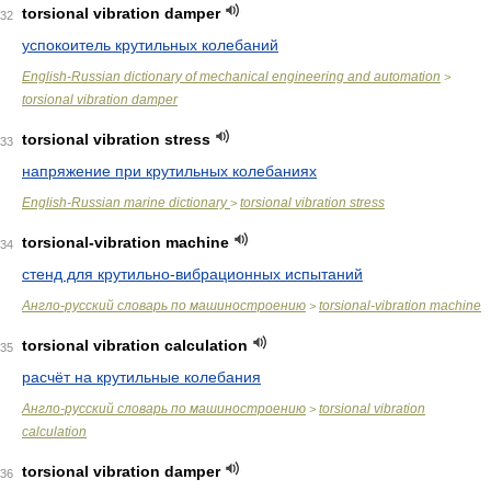
torsional vibration damper
32
успокоитель крутильных колебаний
English-Russian dictionary of mechanical engineering and automation
>
torsional vibration damper
torsional vibration stress
33
напряжение при крутильных колебаниях
English-Russian marine dictionary
torsional vibration stress
>
torsional-vibration machine
34
стенд для крутильно-вибрационных испытаний
Англо-русский словарь по машиностроению
torsional-vibration machine
>
torsional vibration calculation
35
расчёт на крутильные колебания
Англо-русский словарь по машиностроению
torsional vibration
>
calculation
torsional vibration damper
36