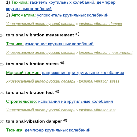
1)
Техника:
гаситель крутильных колебаний
,
демпфер
крутильных колебаний
2)
Автоматика:
успокоитель крутильных колебаний
Универсальный англо-русский словарь
torsional vibration damper
>
torsional vibration measurement
24
Техника:
измерение крутильных колебаний
Универсальный англо-русский словарь
torsional vibration measurement
>
torsional vibration stress
25
Морской термин:
напряжение при крутильных колебаниях
Универсальный англо-русский словарь
torsional vibration stress
>
torsional vibration test
26
Строительство:
испытания на крутильные колебания
Универсальный англо-русский словарь
torsional vibration test
>
torsional-vibration damper
27
Техника:
демпфер крутильных колебаний