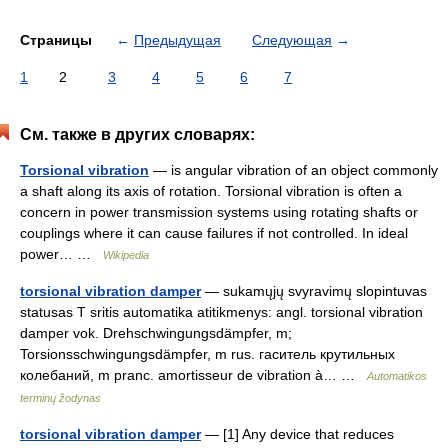
Страницы
←
Предыдущая
Следующая
→
1
2
3
4
5
6
7
См. также в других словарях:
Torsional vibration
— is angular vibration of an object commonly
a shaft along its axis of rotation. Torsional vibration is often a
concern in power transmission systems using rotating shafts or
couplings where it can cause failures if not controlled. In ideal
power… …
Wikipedia
torsional vibration damper
— sukamųjų svyravimų slopintuvas
statusas T sritis automatika atitikmenys: angl. torsional vibration
damper vok. Drehschwingungsdämpfer, m;
Torsionsschwingungsdämpfer, m rus. гаситель крутильных
колебаний, m pranc. amortisseur de vibration à… …
Automatikos
terminų žodynas
torsional vibration damper
— [1] Any device that reduces