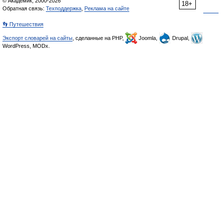
© Академик, 2000-2026
18+
Обратная связь:
Техподдержка
,
Реклама на сайте
👣 Путешествия
Экспорт словарей на сайты
, сделанные на PHP,
Joomla,
Drupal,
WordPress, MODx.