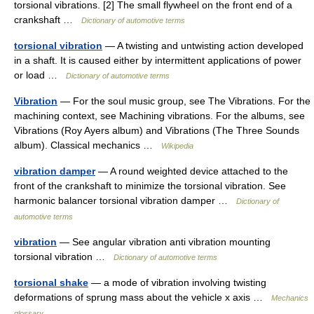
torsional vibrations. [2] The small flywheel on the front end of a
crankshaft …
Dictionary of automotive terms
torsional vibration
— A twisting and untwisting action developed
in a shaft. It is caused either by intermittent applications of power
or load …
Dictionary of automotive terms
Vibration
— For the soul music group, see The Vibrations. For the
machining context, see Machining vibrations. For the albums, see
Vibrations (Roy Ayers album) and Vibrations (The Three Sounds
album). Classical mechanics …
Wikipedia
vibration damper
— A round weighted device attached to the
front of the crankshaft to minimize the torsional vibration. See
harmonic balancer torsional vibration damper …
Dictionary of
automotive terms
vibration
— See angular vibration anti vibration mounting
torsional vibration …
Dictionary of automotive terms
torsional shake
— a mode of vibration involving twisting
deformations of sprung mass about the vehicle x axis …
Mechanics
glossary