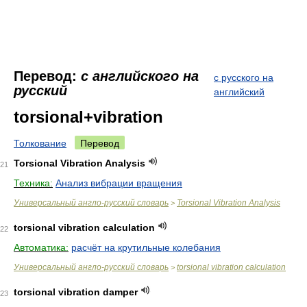
Перевод:
с английского на
с русского на
русский
английский
torsional+vibration
Толкование
Перевод
Torsional Vibration Analysis
21
Техника:
Анализ вибрации вращения
Универсальный англо-русский словарь
Torsional Vibration Analysis
>
torsional vibration calculation
22
Автоматика:
расчёт на крутильные колебания
Универсальный англо-русский словарь
torsional vibration calculation
>
torsional vibration damper
23