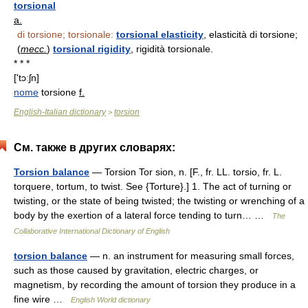
torsional
a.
di torsione; torsionale:
torsional elasticity
, elasticità di torsione;
(
mecc.
)
torsional rigidity
, rigidità torsionale.
* * *
['tɔːʃn]
nome
torsione
f.
English-Italian dictionary
torsion
>
См. также в других словарях:
Torsion balance
— Torsion Tor sion, n. [F., fr. LL. torsio, fr. L.
torquere, tortum, to twist. See {Torture}.] 1. The act of turning or
twisting, or the state of being twisted; the twisting or wrenching of a
body by the exertion of a lateral force tending to turn… …
The
Collaborative International Dictionary of English
torsion balance
— n. an instrument for measuring small forces,
such as those caused by gravitation, electric charges, or
magnetism, by recording the amount of torsion they produce in a
fine wire …
English World dictionary