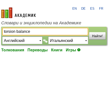
EN
DE
ES
FR
academic.ru
Словари и энциклопедии на Академике
Найти!
Толкования
Переводы
Книги
Игры ⚽