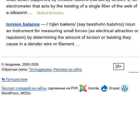
electrometer that acts by the twisting of a single fiber of the web of
a silkworm …
Medical dictionary
torsion balance
— /ˈtɔʃən bæləns/ (say tawshuhn baluhns) noun
an instrument for measuring small forces (as electrical attraction or
repulsion) by determining the amount of torsion or twisting they
cause in a slender wire or filament …
© Академик, 2000-2026
18+
Обратная связь:
Техподдержка
,
Реклама на сайте
👣 Путешествия
Экспорт словарей на сайты
, сделанные на PHP,
Joomla,
Drupal,
WordPress, MODx.