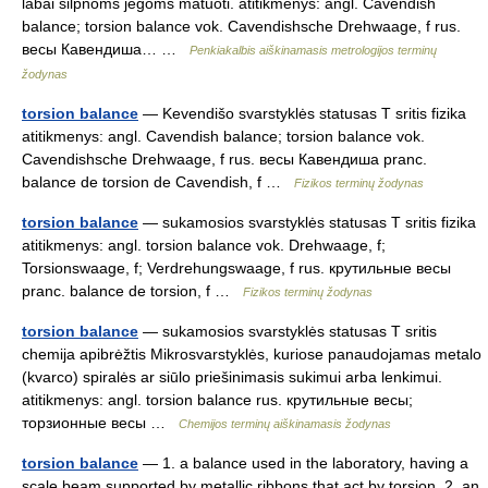
labai silpnoms jėgoms matuoti. atitikmenys: angl. Cavendish
balance; torsion balance vok. Cavendishsche Drehwaage, f rus.
весы Кавендиша… …
Penkiakalbis aiškinamasis metrologijos terminų
žodynas
torsion balance
— Kevendišo svarstyklės statusas T sritis fizika
atitikmenys: angl. Cavendish balance; torsion balance vok.
Cavendishsche Drehwaage, f rus. весы Кавендиша pranc.
balance de torsion de Cavendish, f …
Fizikos terminų žodynas
torsion balance
— sukamosios svarstyklės statusas T sritis fizika
atitikmenys: angl. torsion balance vok. Drehwaage, f;
Torsionswaage, f; Verdrehungswaage, f rus. крутильные весы
pranc. balance de torsion, f …
Fizikos terminų žodynas
torsion balance
— sukamosios svarstyklės statusas T sritis
chemija apibrėžtis Mikrosvarstyklės, kuriose panaudojamas metalo
(kvarco) spiralės ar siūlo priešinimasis sukimui arba lenkimui.
atitikmenys: angl. torsion balance rus. крутильные весы;
торзионные весы …
Chemijos terminų aiškinamasis žodynas
torsion balance
— 1. a balance used in the laboratory, having a
scale beam supported by metallic ribbons that act by torsion. 2. an