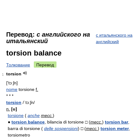
Перевод:
с английского на
с итальянского на
итальянский
английский
torsion balance
Толкование
Перевод
torsion
1
['tɔːʃn]
nome
torsione
f.
* * *
torsion
/ˈtɔ:ʃn/
n.
[u]
torsione
(
anche
mecc.
)
●
torsion balance
, bilancia di torsione □ (
mecc.
)
torsion bar
,
barra di torsione (
delle sospensioni
) □ (
mecc.
)
torsion meter
,
torsiometro