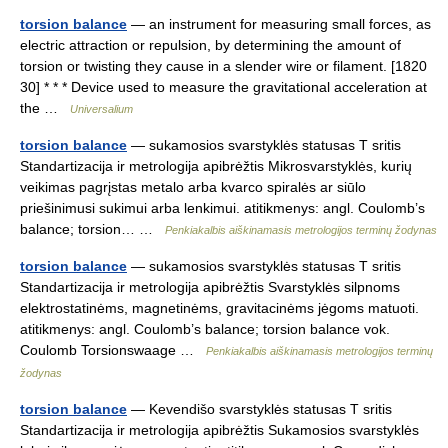
torsion balance
— an instrument for measuring small forces, as
electric attraction or repulsion, by determining the amount of
torsion or twisting they cause in a slender wire or filament. [1820
30] * * * Device used to measure the gravitational acceleration at
the …
Universalium
torsion balance
— sukamosios svarstyklės statusas T sritis
Standartizacija ir metrologija apibrėžtis Mikrosvarstyklės, kurių
veikimas pagrįstas metalo arba kvarco spiralės ar siūlo
priešinimusi sukimui arba lenkimui. atitikmenys: angl. Coulomb’s
balance; torsion… …
Penkiakalbis aiškinamasis metrologijos terminų žodynas
torsion balance
— sukamosios svarstyklės statusas T sritis
Standartizacija ir metrologija apibrėžtis Svarstyklės silpnoms
elektrostatinėms, magnetinėms, gravitacinėms jėgoms matuoti.
atitikmenys: angl. Coulomb’s balance; torsion balance vok.
Coulomb Torsionswaage …
Penkiakalbis aiškinamasis metrologijos terminų
žodynas
torsion balance
— Kevendišo svarstyklės statusas T sritis
Standartizacija ir metrologija apibrėžtis Sukamosios svarstyklės