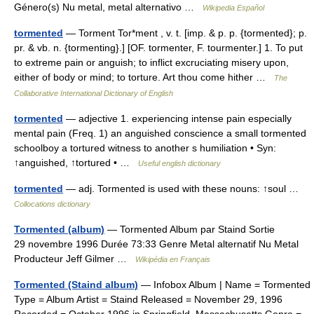
Género(s) Nu metal, metal alternativo …
Wikipedia Español
tormented
— Torment Tor*ment , v. t. [imp. & p. p. {tormented}; p.
pr. & vb. n. {tormenting}.] [OF. tormenter, F. tourmenter.] 1. To put
to extreme pain or anguish; to inflict excruciating misery upon,
either of body or mind; to torture. Art thou come hither …
The
Collaborative International Dictionary of English
tormented
— adjective 1. experiencing intense pain especially
mental pain (Freq. 1) an anguished conscience a small tormented
schoolboy a tortured witness to another s humiliation • Syn:
↑anguished, ↑tortured • …
Useful english dictionary
tormented
— adj. Tormented is used with these nouns: ↑soul …
Collocations dictionary
Tormented (album)
— Tormented Album par Staind Sortie
29 novembre 1996 Durée 73:33 Genre Metal alternatif Nu Metal
Producteur Jeff Gilmer …
Wikipédia en Français
Tormented (Staind album)
— Infobox Album | Name = Tormented
Type = Album Artist = Staind Released = November 29, 1996