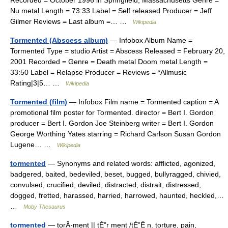
Recorded = October 1996 in Springfield, Massachusetts Genre =
Nu metal Length = 73:33 Label = Self released Producer = Jeff
Gilmer Reviews = Last album =… …
Wikipedia
Tormented (Abscess album)
— Infobox Album Name =
Tormented Type = studio Artist = Abscess Released = February 20,
2001 Recorded = Genre = Death metal Doom metal Length =
33:50 Label = Relapse Producer = Reviews = *Allmusic
Rating|3|5… …
Wikipedia
Tormented (film)
— Infobox Film name = Tormented caption = A
promotional film poster for Tormented. director = Bert I. Gordon
producer = Bert I. Gordon Joe Steinberg writer = Bert I. Gordon
George Worthing Yates starring = Richard Carlson Susan Gordon
Lugene… …
Wikipedia
tormented
— Synonyms and related words: afflicted, agonized,
badgered, baited, bedeviled, beset, bugged, bullyragged, chivied,
convulsed, crucified, deviled, distracted, distrait, distressed,
dogged, fretted, harassed, harried, harrowed, haunted, heckled,…
…
Moby Thesaurus
tormented
— torÂ·ment || tÉ”r ment /tÉ”Ë n. torture, pain,