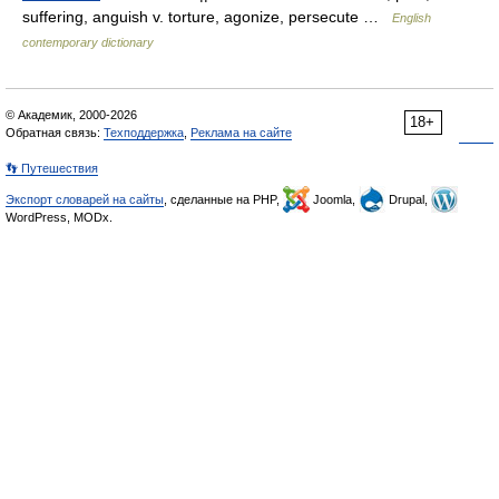
suffering, anguish v. torture, agonize, persecute …
English
contemporary dictionary
© Академик, 2000-2026
18+
Обратная связь:
Техподдержка
,
Реклама на сайте
👣 Путешествия
Экспорт словарей на сайты
, сделанные на PHP,
Joomla,
Drupal,
WordPress, MODx.