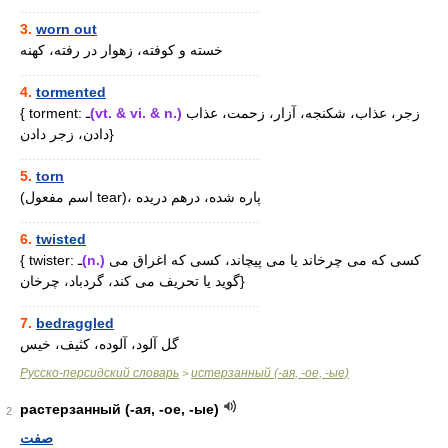
............................................................
3.
worn out
خسته و کوفته، زهوار در رفته، کهنه
............................................................
4.
tormented
{ torment: ـ
(vt. & vi. & n.)
زجر، عذاب، شکنجه، آزار، زحمت، عذاب
دادن، زجر دادن}
............................................................
5.
torn
(اسم مفعول tear)، پاره شده، درهم دریده
............................................................
6.
twisted
{ twister: ـ
(n.)
کسی که می چرخاند یا می پیچاند، کسی که اغراق می
گوید یا تحریف می کند، گردباد، چرخان}
............................................................
7.
bedraggled
گل آلود، آلوده، کثیف، خیس
Русско-персидский словарь
истерзанный (-ая, -ое, -ые)
>
растерзанный (-ая, -ое, -ые)
2
صفت