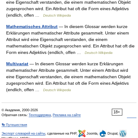
eine Eigenschaft verstanden, die einem mathematischen Objekt
zugesprochen wird. Ein Attribut hat oft die Form eines Adjektivs
(endlich, offen …
Deutsch Wikipedia
Mathematisches Attribut
— In diesem Glossar werden kurze
Erklärungen mathematischer Attribute gesammelt. Unter einem
Attribut wird eine Eigenschaft verstanden, die einem
mathematischen Objekt zugesprochen wird. Ein Attribut hat oft die
Form eines Adjektivs (endlich, offen …
Deutsch Wikipedia
Multivariat
— In diesem Glossar werden kurze Erklärungen
mathematischer Attribute gesammelt. Unter einem Attribut wird
eine Eigenschaft verstanden, die einem mathematischen Objekt
zugesprochen wird. Ein Attribut hat oft die Form eines Adjektivs
(endlich, offen …
Deutsch Wikipedia
© Академик, 2000-2026
18+
Обратная связь:
Техподдержка
,
Реклама на сайте
👣 Путешествия
Экспорт словарей на сайты
, сделанные на PHP,
Joomla,
Drupal,