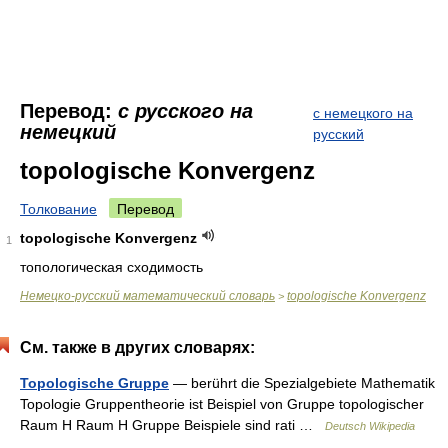
Перевод:
с русского на
с немецкого на
немецкий
русский
topologische Konvergenz
Толкование
Перевод
topologische Konvergenz
1
топологическая сходимость
Немецко-русский математический словарь
topologische Konvergenz
>
См. также в других словарях:
Topologische Gruppe
— berührt die Spezialgebiete Mathematik
Topologie Gruppentheorie ist Beispiel von Gruppe topologischer
Raum H Raum H Gruppe Beispiele sind rati …
Deutsch Wikipedia