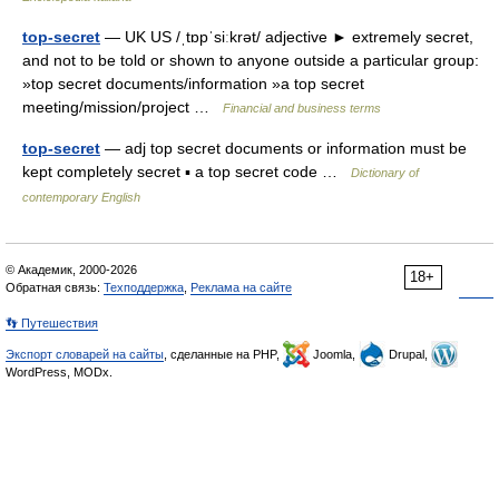
top-secret
— UK US /ˌtɒpˈsiːkrət/ adjective ► extremely secret,
and not to be told or shown to anyone outside a particular group:
»top secret documents/information »a top secret
meeting/mission/project …
Financial and business terms
top-secret
— adj top secret documents or information must be
kept completely secret ▪ a top secret code …
Dictionary of
contemporary English
© Академик, 2000-2026
18+
Обратная связь:
Техподдержка
,
Реклама на сайте
👣 Путешествия
Экспорт словарей на сайты
, сделанные на PHP,
Joomla,
Drupal,
WordPress, MODx.