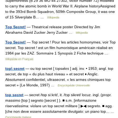
Superfortress (B 29 36 MO 44 27302, victor number 72) modified
to carry the atomic bomb in World War II. Airplane historyAssigned
to the 393rd Bomb Squadron, 509th Composite Group, it was one
of 15 Silverplate B… …
Wikipedia
Top Secret!
— Theatrical release poster Directed by Jim
Abrahams David Zucker Jerry Zucker …
Wikipedia
Top Secret!
— Top secret ! Pour les articles homonymes, voir Top
secret. Top secret ! est un film humoristique américain réalisé en
1984 par les ZAZ. Sommaire 1 Synopsis 2 Fiche technique …
Wikipédia en Français
top\ secret
— ou top secret [ tɔpsəkrɛ ] adj. inv. • 1953; angl. top
secret, de top « du plus haut niveau » et secret ♦ Anglic.
Absolument confidentiel, ultrasecret. « les armes chimiques top
secret » (Le Monde, 1997) …
Encyclopédie Universelle
top secret
— secret /tɑp si:krit/, it. /tɔp sikret/ locuz. ingl. (propr.
massimo [top ] segreto [secret ] ). ■ s.m. [informazione
riservatissima: violare un top secret militare ] ▶◀ segreto. ■ agg.
[che non deve essere assolutamente divulgato: un piano top… …
Enciclopedia Italiana