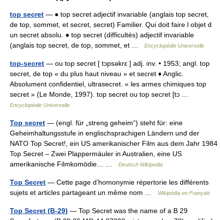
top secret
— ● top secret adjectif invariable (anglais top secret,
de top, sommet, et secret, secret) Familier. Qui doit faire l objet d
un secret absolu. ● top secret (difficultés) adjectif invariable
(anglais top secret, de top, sommet, et …
Encyclopédie Universelle
top-secret
— ou top secret [ tɔpsəkrɛ ] adj. inv. • 1953; angl. top
secret, de top « du plus haut niveau » et secret ♦ Anglic.
Absolument confidentiel, ultrasecret. « les armes chimiques top
secret » (Le Monde, 1997). top secret ou top secret [tɔ …
Encyclopédie Universelle
Top secret
— (engl. für „streng geheim“) steht für: eine
Geheimhaltungsstufe in englischsprachigen Ländern und der
NATO Top Secret!, ein US amerikanischer Film aus dem Jahr 1984
Top Secret – Zwei Plappermäuler in Australien, eine US
amerikanische Filmkomödie… …
Deutsch Wikipedia
Top Secret
— Cette page d’homonymie répertorie les différents
sujets et articles partageant un même nom …
Wikipédia en Français
Top Secret (B-29)
— Top Secret was the name of a B 29