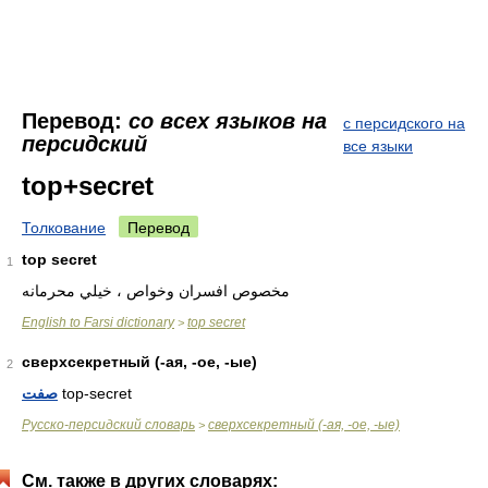
Перевод:
со всех языков на
с персидского на
персидский
все языки
top+secret
Толкование
Перевод
top secret
1
English to Farsi dictionary
top secret
>
сверхсекретный (-ая, -ое, -ые)
2
صفت
top-secret
Русско-персидский словарь
сверхсекретный (-ая, -ое, -ые)
>
См. также в других словарях: